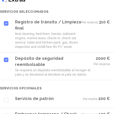
SERVICIOS SELECCIONADOS
Registro de tránsito / Limpieza
310 €
Por reserva
·
final
final cleaning, bed linen, towels, outboard
engine, marina taxes, check-in, check out
service, toilet and kitchen pack, gas, divers
inspection and 20GB free WI-FI/ week
Depósito de seguridad
2000 €
reembolsable
Por reserva
Se requiere un depósito reembolsable al recoger el
yate y se devolverá al devolver el yate sin daños.
SERVICIOS OPCIONALES
Servicio de patrón
200 €
Por noche
·