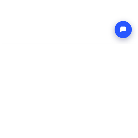
-
Precio total
Endless blue
9 Aug 2026
-
16 Aug 2026
Boat4you
Reservar
EMPRESA
RED
Sobre Nosotros
Europe Yachts
Cómo Trabajamos
Catamaran Croatia
FAQ
Catamaran Greece
Blog
Catamaran Italy
Contacto
Catamaran Caribbean
Yacht Charter Croatia