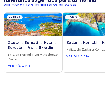
Itinerarios sugeridos para tu marina
VER TODOS LOS ITINERARIOS DE ZADAR
→
14 DÍAS
7 DÍAS
Zadar → Kornati → Hvar →
Zadar → Kornati → Krk
Korcula → Vis → Skradin
7 días: de Zadar a Kornati y
14 días: Kornati, Hvar y Vis desde
VER DÍA A DÍA
→
Zadar
VER DÍA A DÍA
→