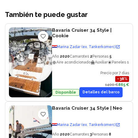
También te puede gustar
Bavaria Cruiser 34 Style
|
Cookie
Marina Zadar (ex. Tankerkomerc)
Año
2020
Camarotes
2
Personas
5
Aire acondicionado
Auxiliar
Paneles solare
Precio por 7 dias
−
38
%
1400 €
865 €
Detalles del barco
Disponible
Bavaria Cruiser 34 Style
| Neo
Marina Zadar (ex. Tankerkomerc)
Año
2020
Camarotes
3
Personas
8