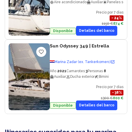
Aire acondicionado
Auxiliar
Paneles solare
Precio por 7 dias
−
24
%
1150 €
874 €
Detalles del barco
Disponible
Sun Odyssey 349
| Estrella
Marina Zadar (ex. Tankerkomerc)
Año
2021
Camarotes
3
Personas
8
Auxiliar
Ducha exterior
Bimini
Precio por 7 dias
−
38
%
1300 €
800 €
Detalles del barco
Disponible