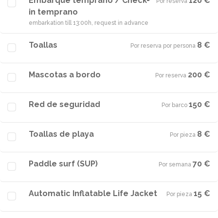
Embarque temprano / Check-
120 €
Por reserva
·
in temprano
embarkation till 13:00h, request in advance
Toallas
8 €
Por reserva por persona
·
Mascotas a bordo
200 €
Por reserva
·
Red de seguridad
150 €
Por barco
·
Toallas de playa
8 €
Por pieza
·
Paddle surf (SUP)
70 €
Por semana
·
Automatic Inflatable Life Jacket
15 €
Por pieza
·