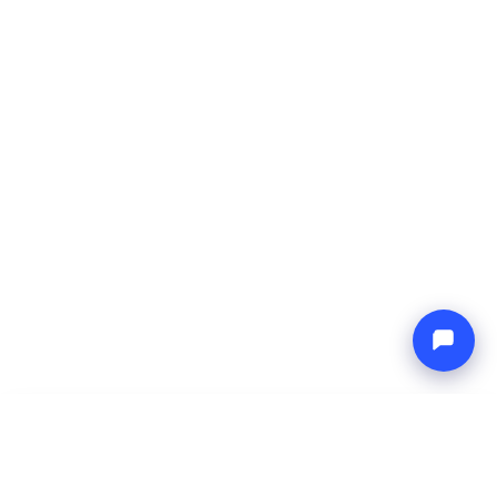
-
Precio total
Endless blue
10 Aug 2026
-
17 Aug 2026