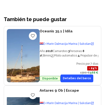
También te puede gustar
Oceanis 35.1
| Idila
D-Marin Dalmacija Marina | Sukošan
Año
2018
Camarotes
3
Personas
8
Bimini
Piloto automatico
Propulsor de proa
Precio por 7 dias
−
24
%
1300 €
988 €
Detalles del barco
Disponible
Antares 9 Ob
| Escape
D-Marin Dalmacija Marina | Sukošan