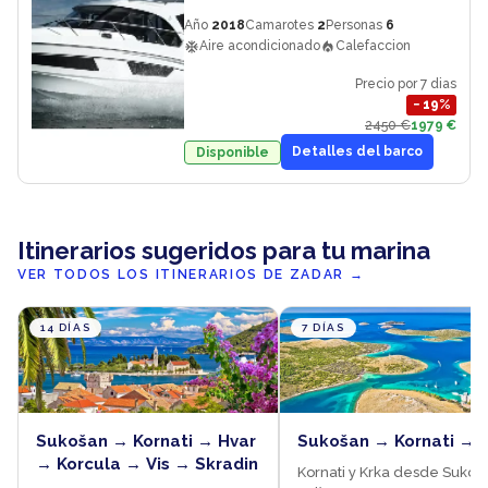
Año
2018
Camarotes
2
Personas
6
Aire acondicionado
Calefaccion
Precio por 7 dias
−
19
%
2450 €
1979 €
Detalles del barco
Disponible
Itinerarios sugeridos para tu marina
VER TODOS LOS ITINERARIOS DE ZADAR
→
14 DÍAS
7 DÍAS
Sukošan → Kornati → Hvar
Sukošan → Kornati → 
→ Korcula → Vis → Skradin
Kornati y Krka desde Sukoš