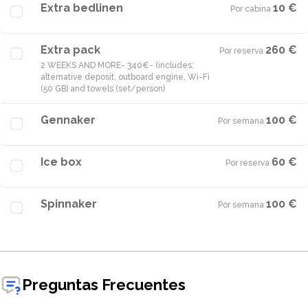
Extra bedlinen
10 €
Por cabina
·
Extra pack
260 €
Por reserva
·
2 WEEKS AND MORE- 340€- (includes:
alternative deposit, outboard engine, Wi-Fi
(50 GB) and towels (set/person)
Gennaker
100 €
Por semana
·
Ice box
60 €
Por reserva
·
Spinnaker
100 €
Por semana
·
Preguntas Frecuentes