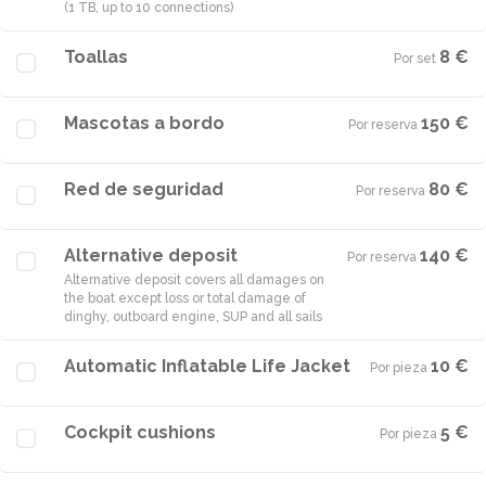
(1 TB, up to 10 connections)
Toallas
8 €
Por set
·
Mascotas a bordo
150 €
Por reserva
·
Red de seguridad
80 €
Por reserva
·
Alternative deposit
140 €
Por reserva
·
Alternative deposit covers all damages on
the boat except loss or total damage of
dinghy, outboard engine, SUP and all sails
Automatic Inflatable Life Jacket
10 €
Por pieza
·
Cockpit cushions
5 €
Por pieza
·