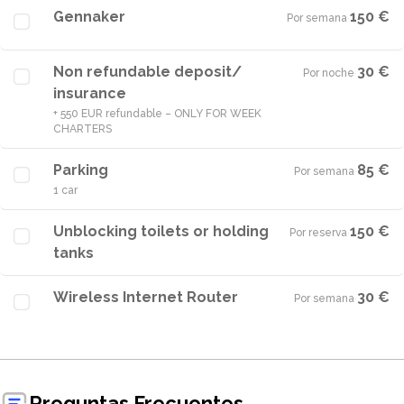
Gennaker
150 €
Por semana
·
Non refundable deposit/
30 €
Por noche
·
insurance
+ 550 EUR refundable – ONLY FOR WEEK
CHARTERS
Parking
85 €
Por semana
·
1 car
Unblocking toilets or holding
150 €
Por reserva
·
tanks
Wireless Internet Router
30 €
Por semana
·
Preguntas Frecuentes