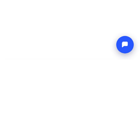
-
Precio total
Endless blue
9 Aug 2026
-
16 Aug 2026
Boat4you
Reservar
EMPRESA
RED
Sobre Nosotros
Europe Yachts
Cómo Trabajamos
Catamaran Croatia
FAQ
Catamaran Greece
Blog
Catamaran Italy