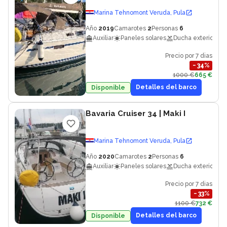
Marina Tehnomont Veruda, Pula
Año
2019
Camarotes
2
Personas
6
Auxiliar
Paneles solares
Ducha exterior
Precio por 7 dias
−
34
%
1000 €
665 €
Detalles del barco
Disponible
Bavaria Cruiser 34
| Maki I
Marina Tehnomont Veruda, Pula
Año
2020
Camarotes
2
Personas
6
Auxiliar
Paneles solares
Ducha exterior
Precio por 7 dias
−
33
%
1100 €
732 €
Detalles del barco
Disponible