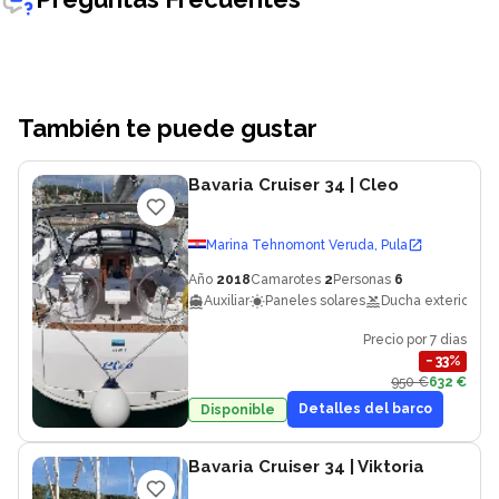
También te puede gustar
Bavaria Cruiser 34
| Cleo
Marina Tehnomont Veruda, Pula
Año
2018
Camarotes
2
Personas
6
Auxiliar
Paneles solares
Ducha exterior
Precio por 7 dias
−
33
%
950 €
632 €
Detalles del barco
Disponible
Bavaria Cruiser 34
| Viktoria