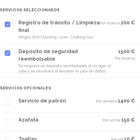
SERVICIOS SELECCIONADOS
Registro de tránsito / Limpieza
200 €
Por reserva
·
final
Dinghy, End Cleaning, Linen, Cooking Gas
Depósito de seguridad
1500 €
reembolsable
Por reserva
Se requiere un depósito reembolsable al recoger el
yate y se devolverá al devolver el yate sin daños.
SERVICIOS OPCIONALES
Servicio de patrón
1400 €
Por semana
·
Azafata
150 €
Por noche
·
Toallas
10 €
Por set
·