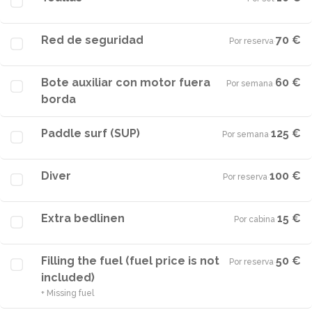
Red de seguridad
70 €
Por reserva
·
Bote auxiliar con motor fuera
60 €
Por semana
·
borda
Paddle surf (SUP)
125 €
Por semana
·
Diver
100 €
Por reserva
·
Extra bedlinen
15 €
Por cabina
·
Filling the fuel (fuel price is not
50 €
Por reserva
·
included)
+ Missing fuel