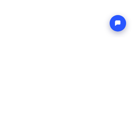
Endless blue
Boat4you
ENTREPRISE
RÉSEAU
À propos
Europe Yachts
Comment nous fonctionnons
Catamaran Croatia
FAQ
Catamaran Greece
Blog
Catamaran Italy
Contact
Catamaran Caribbean
Yacht Charter Croatia
MENTIONS LÉGALES