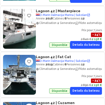
Lagoon 42
| Masterpiece
D-Marin Dalmacija Marina | Sukošan
Année
2018
Cabines
6
Personnes
12
Climatisation
Generateur
Pilote automatique
Prix pour 7 jours
−
24
%
2 840 €
2 158 €
Details du bateau
Disponible
Lagoon 42
| Fat Cat
D-Marin Dalmacija Marina | Sukošan
Année
2019
Cabines
6
Personnes
12
Climatisation
Generateur
Pilote automatique
Prix pour 7 jours
−
24
%
2 890 €
2 196 €
Details du bateau
Disponible
Lagoon 42
| Cuzamen