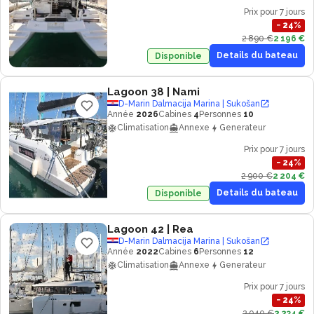
Prix pour 7 jours
−
24
%
2 890 €
2 196 €
Details du bateau
Disponible
Lagoon 38
| Nami
D-Marin Dalmacija Marina | Sukošan
Année
2026
Cabines
4
Personnes
10
Climatisation
Annexe
Generateur
Prix pour 7 jours
−
24
%
2 900 €
2 204 €
Details du bateau
Disponible
Lagoon 42
| Rea
D-Marin Dalmacija Marina | Sukošan
Année
2022
Cabines
6
Personnes
12
Climatisation
Annexe
Generateur
Prix pour 7 jours
−
24
%
2 940 €
2 234 €