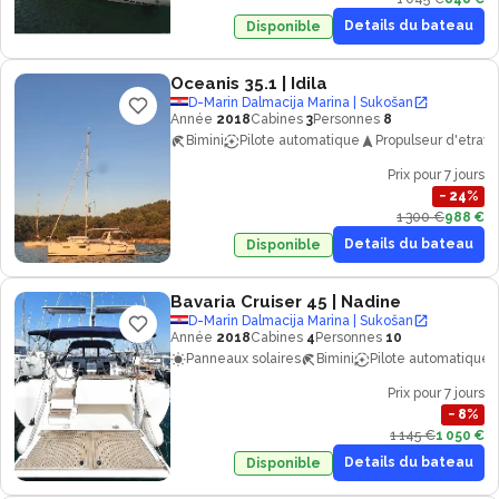
Details du bateau
Disponible
Oceanis 35.1
| Idila
D-Marin Dalmacija Marina | Sukošan
Année
2018
Cabines
3
Personnes
8
Bimini
Pilote automatique
Propulseur d'etrave
Prix pour 7 jours
−
24
%
1 300 €
988 €
Details du bateau
Disponible
Bavaria Cruiser 45
| Nadine
D-Marin Dalmacija Marina | Sukošan
Année
2018
Cabines
4
Personnes
10
Panneaux solaires
Bimini
Pilote automatique
Prix pour 7 jours
−
8
%
1 145 €
1 050 €
Details du bateau
Disponible