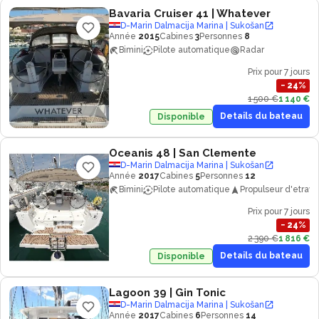
Bavaria Cruiser 41
| Whatever
D-Marin Dalmacija Marina | Sukošan
Année
2015
Cabines
3
Personnes
8
Bimini
Pilote automatique
Radar
Prix pour 7 jours
−
24
%
1 500 €
1 140 €
Details du bateau
Disponible
Oceanis 48
| San Clemente
D-Marin Dalmacija Marina | Sukošan
Année
2017
Cabines
5
Personnes
12
Bimini
Pilote automatique
Propulseur d'etrave
Prix pour 7 jours
−
24
%
2 390 €
1 816 €
Details du bateau
Disponible
Lagoon 39
| Gin Tonic
D-Marin Dalmacija Marina | Sukošan
Année
2017
Cabines
6
Personnes
14