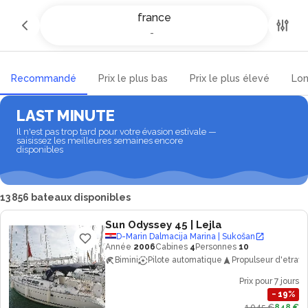
Location de yachts et bateaux à
france
France
-
-
Recommandé
Prix le plus bas
Prix le plus élevé
Lon
LAST MINUTE
Il n'est pas trop tard pour votre évasion estivale —
saisissez les meilleures semaines encore
disponibles
13 856 bateaux disponibles
Sun Odyssey 45
| Lejla
D-Marin Dalmacija Marina | Sukošan
Année
2006
Cabines
4
Personnes
10
Bimini
Pilote automatique
Propulseur d'etrave
Prix pour 7 jours
−
19
%
1 045 €
848 €