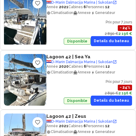
D-Marin Dalmacija Marina | Sukošan
Année
2021
Cabines
6
Personnes
12
Climatisation
Annexe
Generateur
Prix pour 7 jours
−
24
%
2 890 €
2 196 €
Details du bateau
Disponible
Lagoon 42
| Sea Ya
D-Marin Dalmacija Marina | Sukošan
Année
2020
Cabines
6
Personnes
12
Climatisation
Annexe
Generateur
Prix pour 7 jours
−
24
%
2 890 €
2 196 €
Details du bateau
Disponible
Lagoon 42
| Zeus
D-Marin Dalmacija Marina | Sukošan
Année
2021
Cabines
6
Personnes
12
Climatisation
Annexe
Generateur