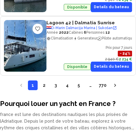
Details du bateau
Disponible
Lagoon 42
| Dalmatia Sunrise
D-Marin Dalmacija Marina | Sukošan
Année
2022
Cabines
6
Personnes
12
Climatisation
Generateur
Pilote automatique
Prix pour 7 jours
−
24
%
2 940 €
2 234 €
Details du bateau
Disponible
1
2
3
4
5
…
770
Pourquoi louer un yacht en France ?
france est lune des destinations nautiques les plus prisées de
lAdriatique. Depuis le pont de votre bateau, explorez à votre
rythme des criques cristallines et des villes côtières historiques.
Notre flotte comprend catamarans, voiliers, yachts à moteur et