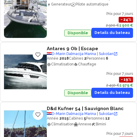
Generateur
Pilote automatique
Prix pour 7 jours
−
24
%
2 500 €
1 900 €
Details du bateau
Disponible
Antares 9 Ob
| Escape
D-Marin Dalmacija Marina | Sukošan
Année
2018
Cabines
2
Personnes
6
Climatisation
Chauffage
Prix pour 7 jours
−
19
%
2 450 €
1 979 €
Details du bateau
Disponible
D&d Kufner 54
| Sauvignon Blanc
D-Marin Dalmacija Marina | Sukošan
Année
2015
Cabines
5
Personnes
12
Climatisation
Annexe
Bimini
Prix pour 7 jours