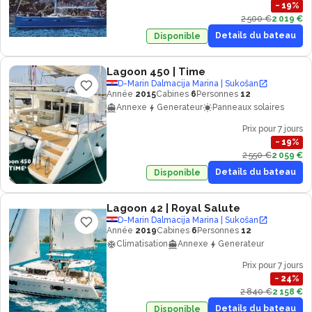
−
19
%
2 500 €
2 019 €
Details du bateau
Disponible
Lagoon 450
| Time
D-Marin Dalmacija Marina | Sukošan
Année
2015
Cabines
6
Personnes
12
Annexe
Generateur
Panneaux solaires
Prix pour 7 jours
−
19
%
2 550 €
2 059 €
Details du bateau
Disponible
Lagoon 42
| Royal Salute
D-Marin Dalmacija Marina | Sukošan
Année
2019
Cabines
6
Personnes
12
Climatisation
Annexe
Generateur
Prix pour 7 jours
−
24
%
2 840 €
2 158 €
Details du bateau
Disponible