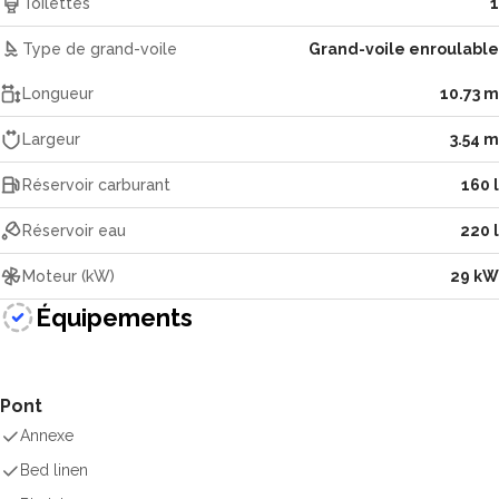
Toilettes
1
Type de grand-voile
Grand-voile enroulable
Longueur
10.73 m
Largeur
3.54 m
Réservoir carburant
160 l
Réservoir eau
220 l
Moteur (kW)
29 kW
Équipements
Pont
Annexe
Bed linen