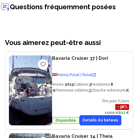
Questions fréquemment posées
Vous aimerez peut-être aussi
Bavaria Cruiser 37
| Dori
Marina Punat | Punat
Année
2015
Cabines
3
Personnes
8
Panneaux solaires
Douche exterieure
Bimi
Prix pour 7 jours
−
38
%
1 000 €
617 €
Details du bateau
Disponible
Bavaria Cruiser 34
| Theia