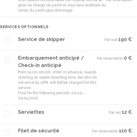
Une caution remboursable est requise lors de la
Par réservation
prise en charge du yacht et vous sera restituée au
retour du yacht sans dommage.
SERVICES OPTIONNELS
Service de skipper
190 €
Par nuit
·
Embarquement anticipé /
0 €
Par réservation
·
Check-in anticipé
from 14:00-16:00h, order in advance; Guests
ordering an earlier boarding time, but who do
not arrive by 4PM, will still be charged for this
service.
Free for the following periods: 04.04.–
09.05.2026.
Serviettes
12 €
Par set
·
Filet de sécurité
110 €
Par réservation
·