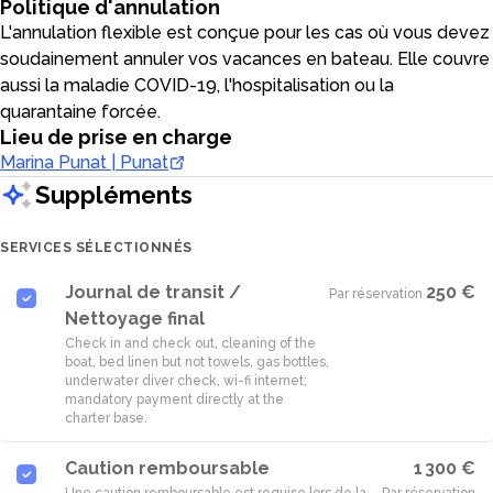
Politique d'annulation
L'annulation flexible est conçue pour les cas où vous devez
soudainement annuler vos vacances en bateau. Elle couvre
aussi la maladie COVID-19, l'hospitalisation ou la
quarantaine forcée.
Lieu de prise en charge
Marina Punat | Punat
Suppléments
SERVICES SÉLECTIONNÉS
Journal de transit /
250 €
Par réservation
·
Nettoyage final
Check in and check out, cleaning of the
boat, bed linen but not towels, gas bottles,
underwater diver check, wi-fi internet;
mandatory payment directly at the
charter base.
Caution remboursable
1 300 €