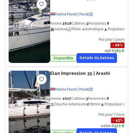
Marina Punat | Punat
Année
2018
Cabines
3
Personnes
8
Annexe
Pilote automatique
Propulseur d'e
Prix pour 3 jours
−
26
%
497 €
365 €
Details du bateau
Disponible
Elan Impression 35
| Arashi
Marina Punat | Punat
Année
2017
Cabines
3
Personnes
8
Douche exterieure
Bimini
Propulseur d'etr
Prix pour 7 jours
−
43
%
1 000 €
570 €