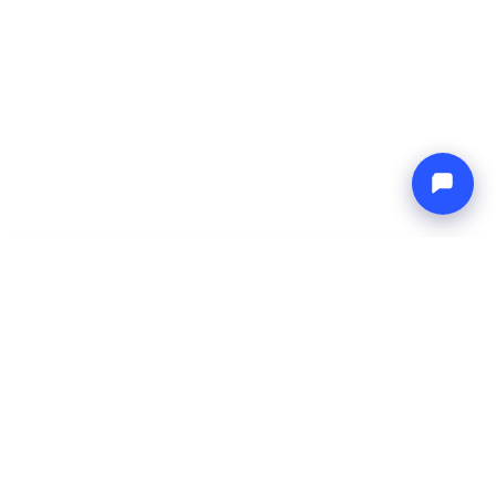
-
Prix total
Endless blue
9 Aug 2026
-
16 Aug 2026
Boat4you
Réserver
ENTREPRISE
RÉSEAU
À propos
Europe Yachts
Comment nous fonctionnons
Catamaran Croatia
FAQ
Catamaran Greece