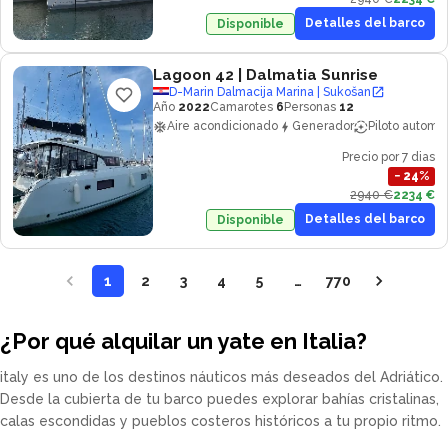
Detalles del barco
Disponible
Lagoon 42
| Dalmatia Sunrise
D-Marin Dalmacija Marina | Sukošan
Año
2022
Camarotes
6
Personas
12
Aire acondicionado
Generador
Piloto automa
Precio por 7 dias
−
24
%
2940 €
2234 €
Detalles del barco
Disponible
1
2
3
4
5
…
770
¿Por qué alquilar un yate en Italia?
italy es uno de los destinos náuticos más deseados del Adriático.
Desde la cubierta de tu barco puedes explorar bahías cristalinas,
calas escondidas y pueblos costeros históricos a tu propio ritmo.