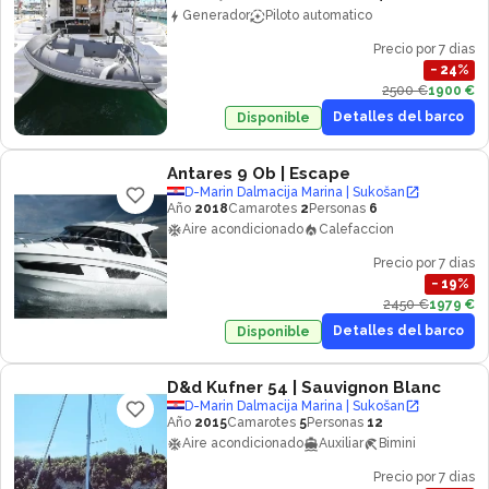
Generador
Piloto automatico
Precio por 7 dias
−
24
%
2500 €
1900 €
Detalles del barco
Disponible
Antares 9 Ob
| Escape
D-Marin Dalmacija Marina | Sukošan
Año
2018
Camarotes
2
Personas
6
Aire acondicionado
Calefaccion
Precio por 7 dias
−
19
%
2450 €
1979 €
Detalles del barco
Disponible
D&d Kufner 54
| Sauvignon Blanc
D-Marin Dalmacija Marina | Sukošan
Año
2015
Camarotes
5
Personas
12
Aire acondicionado
Auxiliar
Bimini
Precio por 7 dias