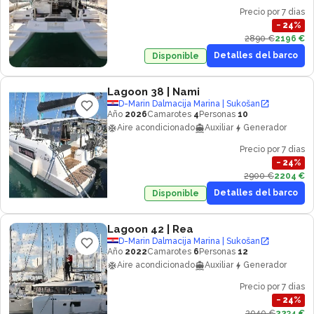
Precio por 7 dias
−
24
%
2890 €
2196 €
Detalles del barco
Disponible
Lagoon 38
| Nami
D-Marin Dalmacija Marina | Sukošan
Año
2026
Camarotes
4
Personas
10
Aire acondicionado
Auxiliar
Generador
Precio por 7 dias
−
24
%
2900 €
2204 €
Detalles del barco
Disponible
Lagoon 42
| Rea
D-Marin Dalmacija Marina | Sukošan
Año
2022
Camarotes
6
Personas
12
Aire acondicionado
Auxiliar
Generador
Precio por 7 dias
−
24
%
2940 €
2234 €