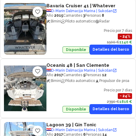
Bavaria Cruiser 41
| Whatever
D-Marin Dalmacija Marina | Sukošan
Año
2015
Camarotes
3
Personas
8
Bimini
Piloto automatico
Radar
Precio por 7 dias
−
24
%
1500 €
1140 €
Detalles del barco
Disponible
Oceanis 48
| San Clemente
D-Marin Dalmacija Marina | Sukošan
Año
2017
Camarotes
5
Personas
12
Bimini
Piloto automatico
Propulsor de proa
Precio por 7 dias
−
24
%
2390 €
1816 €
Detalles del barco
Disponible
Lagoon 39
| Gin Tonic
D-Marin Dalmacija Marina | Sukošan
Año
2017
Camarotes
6
Personas
14