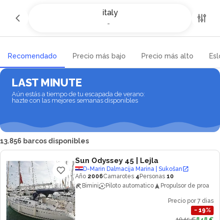
Alquiler de yates y barcos en
italy
Italia
-
-
Recomendado
Precio más bajo
Precio más alto
Esl
LAST MINUTE
Aún estás a tiempo de tu escapada de verano:
hazte con las mejores semanas disponibles
13.856 barcos disponibles
Sun Odyssey 45
| Lejla
D-Marin Dalmacija Marina | Sukošan
Año
2006
Camarotes
4
Personas
10
Bimini
Piloto automatico
Propulsor de proa
Precio por 7 dias
−
19
%
1045 €
848 €