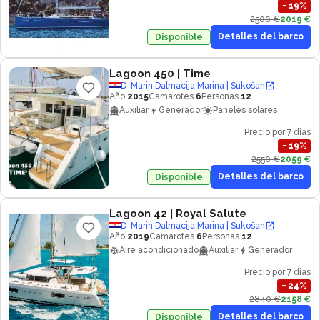
−
19
%
2500 €
2019 €
Detalles del barco
Disponible
Lagoon 450
| Time
D-Marin Dalmacija Marina | Sukošan
Año
2015
Camarotes
6
Personas
12
Auxiliar
Generador
Paneles solares
Precio por 7 dias
−
19
%
2550 €
2059 €
Detalles del barco
Disponible
Lagoon 42
| Royal Salute
D-Marin Dalmacija Marina | Sukošan
Año
2019
Camarotes
6
Personas
12
Aire acondicionado
Auxiliar
Generador
Precio por 7 dias
−
24
%
2840 €
2158 €
Detalles del barco
Disponible