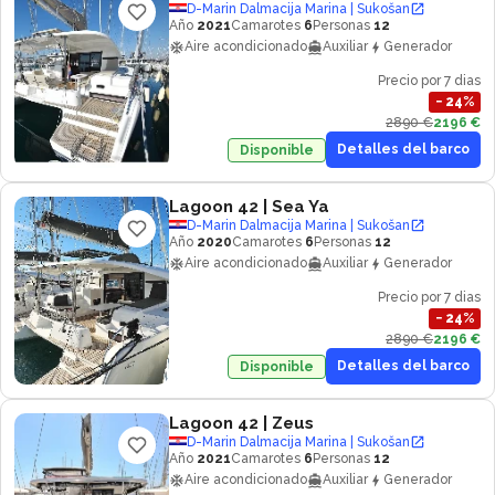
D-Marin Dalmacija Marina | Sukošan
Año
2021
Camarotes
6
Personas
12
Aire acondicionado
Auxiliar
Generador
Precio por 7 dias
−
24
%
2890 €
2196 €
Detalles del barco
Disponible
Lagoon 42
| Sea Ya
D-Marin Dalmacija Marina | Sukošan
Año
2020
Camarotes
6
Personas
12
Aire acondicionado
Auxiliar
Generador
Precio por 7 dias
−
24
%
2890 €
2196 €
Detalles del barco
Disponible
Lagoon 42
| Zeus
D-Marin Dalmacija Marina | Sukošan
Año
2021
Camarotes
6
Personas
12
Aire acondicionado
Auxiliar
Generador