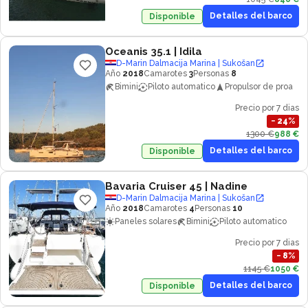
Detalles del barco
Disponible
Oceanis 35.1
| Idila
D-Marin Dalmacija Marina | Sukošan
Año
2018
Camarotes
3
Personas
8
Bimini
Piloto automatico
Propulsor de proa
Precio por 7 dias
−
24
%
1300 €
988 €
Detalles del barco
Disponible
Bavaria Cruiser 45
| Nadine
D-Marin Dalmacija Marina | Sukošan
Año
2018
Camarotes
4
Personas
10
Paneles solares
Bimini
Piloto automatico
Precio por 7 dias
−
8
%
1145 €
1050 €
Detalles del barco
Disponible