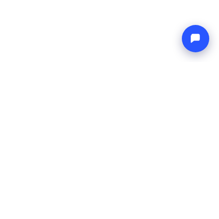
Endless blue
Boat4you
EMPRESA
RED
Sobre Nosotros
Europe Yachts
Cómo Trabajamos
Catamaran Croatia
FAQ
Catamaran Greece
Blog
Catamaran Italy
Contacto
Catamaran Caribbean
Yacht Charter Croatia
LEGAL