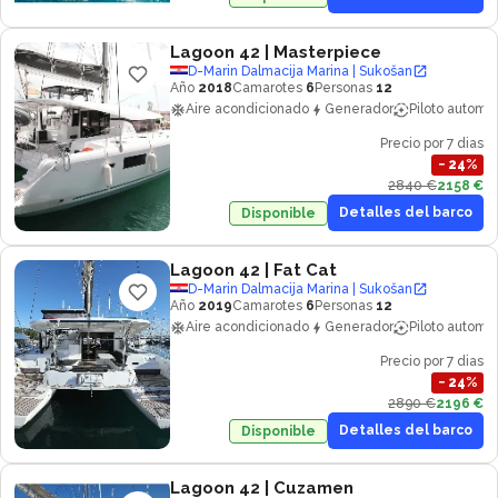
Lagoon 42
| Masterpiece
D-Marin Dalmacija Marina | Sukošan
Año
2018
Camarotes
6
Personas
12
Aire acondicionado
Generador
Piloto automa
Precio por 7 dias
−
24
%
2840 €
2158 €
Detalles del barco
Disponible
Lagoon 42
| Fat Cat
D-Marin Dalmacija Marina | Sukošan
Año
2019
Camarotes
6
Personas
12
Aire acondicionado
Generador
Piloto automa
Precio por 7 dias
−
24
%
2890 €
2196 €
Detalles del barco
Disponible
Lagoon 42
| Cuzamen