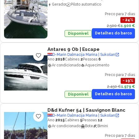
Gerador
Piloto automatico
Preco para 7 dias
−
24
%
2.500 €
1.900 €
Detalhes do barco
Disponivel
Antares 9 Ob
| Escape
D-Marin Dalmacija Marina | Sukošan
Ano
2018
Cabines
2
Pessoas
6
Ar condicionado
Aquecimento
Preco para 7 dias
−
19
%
2.450 €
1.979 €
Detalhes do barco
Disponivel
D&d Kufner 54
| Sauvignon Blanc
D-Marin Dalmacija Marina | Sukošan
Ano
2015
Cabines
5
Pessoas
12
Ar condicionado
Bote
Bimini
Preco para 7 dias