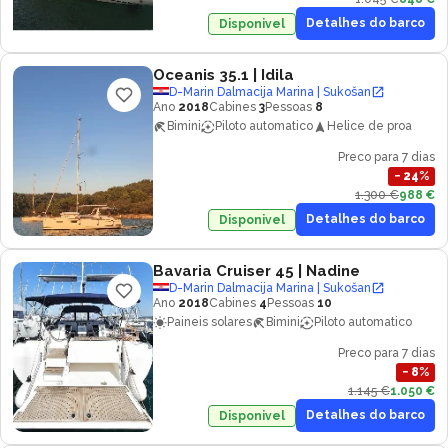
Detalhes do barco
Disponivel
Oceanis 35.1
| Idila
D-Marin Dalmacija Marina | Sukošan
Ano
2018
Cabines
3
Pessoas
8
Bimini
Piloto automatico
Helice de proa
Preco para 7 dias
−
24
%
1.300 €
988 €
Detalhes do barco
Disponivel
Bavaria Cruiser 45
| Nadine
D-Marin Dalmacija Marina | Sukošan
Ano
2018
Cabines
4
Pessoas
10
Paineis solares
Bimini
Piloto automatico
Preco para 7 dias
−
8
%
1.145 €
1.050 €
Detalhes do barco
Disponivel