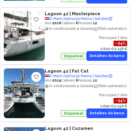
Lagoon 42
| Masterpiece
D-Marin Dalmacija Marina | Sukošan
Ano
2018
Cabines
6
Pessoas
12
Ar condicionado
Gerador
Piloto automatico
Preco para 7 dias
−
24
%
2.840 €
2.158 €
Detalhes do barco
Disponivel
Lagoon 42
| Fat Cat
D-Marin Dalmacija Marina | Sukošan
Ano
2019
Cabines
6
Pessoas
12
Ar condicionado
Gerador
Piloto automatico
Preco para 7 dias
−
24
%
2.890 €
2.196 €
Detalhes do barco
Disponivel
Lagoon 42
| Cuzamen