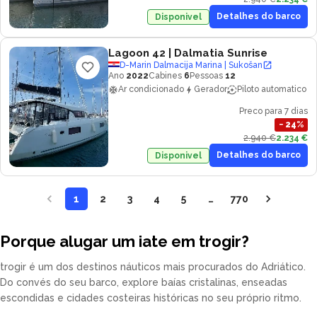
Detalhes do barco
Disponivel
Lagoon 42
| Dalmatia Sunrise
D-Marin Dalmacija Marina | Sukošan
Ano
2022
Cabines
6
Pessoas
12
Ar condicionado
Gerador
Piloto automatico
Preco para 7 dias
−
24
%
2.940 €
2.234 €
Detalhes do barco
Disponivel
1
2
3
4
5
…
770
Porque alugar um iate em trogir?
trogir é um dos destinos náuticos mais procurados do Adriático.
Do convés do seu barco, explore baías cristalinas, enseadas
escondidas e cidades costeiras históricas no seu próprio ritmo.