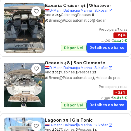
Bavaria Cruiser 41
| Whatever
D-Marin Dalmacija Marina | Sukošan
Ano
2015
Cabines
3
Pessoas
8
Bimini
Piloto automatico
Radar
Preco para 7 dias
−
24
%
1.500 €
1.140 €
Detalhes do barco
Disponivel
Oceanis 48
| San Clemente
D-Marin Dalmacija Marina | Sukošan
Ano
2017
Cabines
5
Pessoas
12
Bimini
Piloto automatico
Helice de proa
Preco para 7 dias
−
24
%
2.390 €
1.816 €
Detalhes do barco
Disponivel
Lagoon 39
| Gin Tonic
D-Marin Dalmacija Marina | Sukošan
Ano
2017
Cabines
6
Pessoas
14