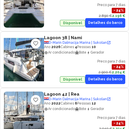
Preco para 7 dias
−
24
%
2.890 €
2.196 €
Detalhes do barco
Disponivel
Lagoon 38
| Nami
D-Marin Dalmacija Marina | Sukošan
Ano
2026
Cabines
4
Pessoas
10
Ar condicionado
Bote
Gerador
Preco para 7 dias
−
24
%
2.900 €
2.204 €
Detalhes do barco
Disponivel
Lagoon 42
| Rea
D-Marin Dalmacija Marina | Sukošan
Ano
2022
Cabines
6
Pessoas
12
Ar condicionado
Bote
Gerador
Preco para 7 dias
−
24
%
2.940 €
2.234 €