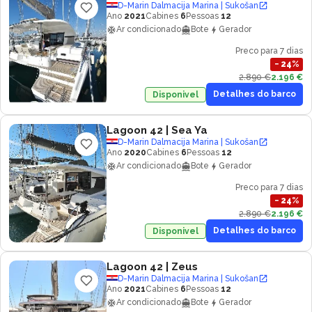
D-Marin Dalmacija Marina | Sukošan
Ano
2021
Cabines
6
Pessoas
12
Ar condicionado
Bote
Gerador
Preco para 7 dias
−
24
%
2.890 €
2.196 €
Detalhes do barco
Disponivel
Lagoon 42
| Sea Ya
D-Marin Dalmacija Marina | Sukošan
Ano
2020
Cabines
6
Pessoas
12
Ar condicionado
Bote
Gerador
Preco para 7 dias
−
24
%
2.890 €
2.196 €
Detalhes do barco
Disponivel
Lagoon 42
| Zeus
D-Marin Dalmacija Marina | Sukošan
Ano
2021
Cabines
6
Pessoas
12
Ar condicionado
Bote
Gerador