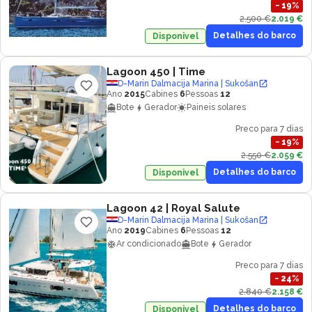
−
19
%
2.500 €
2.019 €
Detalhes do barco
Disponivel
Lagoon 450
| Time
D-Marin Dalmacija Marina | Sukošan
Ano
2015
Cabines
6
Pessoas
12
Bote
Gerador
Paineis solares
Preco para 7 dias
−
19
%
2.550 €
2.059 €
Detalhes do barco
Disponivel
Lagoon 42
| Royal Salute
D-Marin Dalmacija Marina | Sukošan
Ano
2019
Cabines
6
Pessoas
12
Ar condicionado
Bote
Gerador
Preco para 7 dias
−
24
%
2.840 €
2.158 €
Detalhes do barco
Disponivel