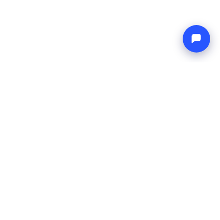
Endless blue
Boat4you
EMPRESA
REDE
Sobre Nós
Europe Yachts
Como Trabalhamos
Catamaran Croatia
FAQ
Catamaran Greece
Blog
Catamaran Italy
Contato
Catamaran Caribbean
Yacht Charter Croatia
LEGAL