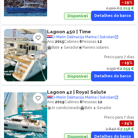
−
19
%
2.500 €
2.019 €
Detalhes do barco
Disponivel
Lagoon 450
| Time
D-Marin Dalmacija Marina | Sukošan
Ano
2015
Cabines
6
Pessoas
12
Bote
Gerador
Paineis solares
Preco para 7 dias
−
19
%
2.550 €
2.059 €
Detalhes do barco
Disponivel
Lagoon 42
| Royal Salute
D-Marin Dalmacija Marina | Sukošan
Ano
2019
Cabines
6
Pessoas
12
Ar condicionado
Bote
Gerador
Preco para 7 dias
−
24
%
2.840 €
2.158 €
Detalhes do barco
Disponivel