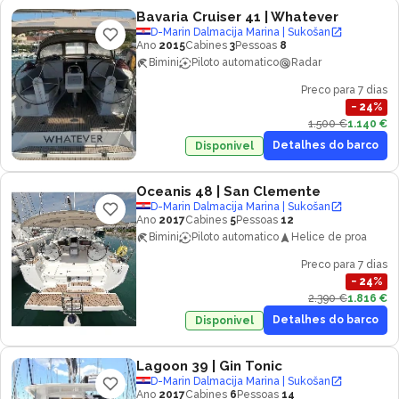
Bavaria Cruiser 41
| Whatever
D-Marin Dalmacija Marina | Sukošan
Ano
2015
Cabines
3
Pessoas
8
Bimini
Piloto automatico
Radar
Preco para 7 dias
−
24
%
1.500 €
1.140 €
Detalhes do barco
Disponivel
Oceanis 48
| San Clemente
D-Marin Dalmacija Marina | Sukošan
Ano
2017
Cabines
5
Pessoas
12
Bimini
Piloto automatico
Helice de proa
Preco para 7 dias
−
24
%
2.390 €
1.816 €
Detalhes do barco
Disponivel
Lagoon 39
| Gin Tonic
D-Marin Dalmacija Marina | Sukošan
Ano
2017
Cabines
6
Pessoas
14