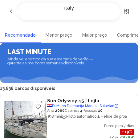
Aluguer de iates e barcos em
italy
Itália
-
-
Recomendado
Menor preço
Maior preço
Comprime
LAST MINUTE
Ainda vai a tempo da sua escapada de verão —
garanta as melhores semanas disponíveis
13.838 barcos disponíveis
Sun Odyssey 45
| Lejla
D-Marin Dalmacija Marina | Sukošan
Ano
2006
Cabines
4
Pessoas
10
Bimini
Piloto automatico
Helice de proa
Preco para 7 dias
−
19
%
1.045 €
848 €