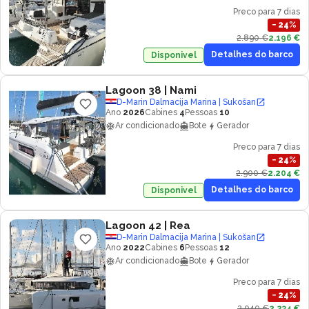
Preco para 7 dias
−
24
%
2.890 €
2.196 €
Detalhes do barco
Disponivel
Lagoon 38
| Nami
D-Marin Dalmacija Marina | Sukošan
Ano
2026
Cabines
4
Pessoas
10
Ar condicionado
Bote
Gerador
Preco para 7 dias
−
24
%
2.900 €
2.204 €
Detalhes do barco
Disponivel
Lagoon 42
| Rea
D-Marin Dalmacija Marina | Sukošan
Ano
2022
Cabines
6
Pessoas
12
Ar condicionado
Bote
Gerador
Preco para 7 dias
−
24
%
2.940 €
2.234 €