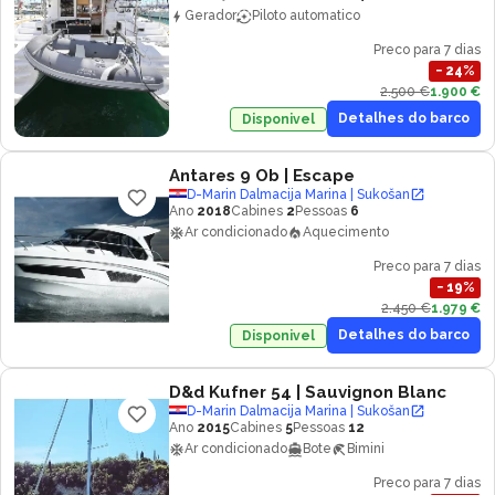
Gerador
Piloto automatico
Preco para 7 dias
−
24
%
2.500 €
1.900 €
Detalhes do barco
Disponivel
Antares 9 Ob
| Escape
D-Marin Dalmacija Marina | Sukošan
Ano
2018
Cabines
2
Pessoas
6
Ar condicionado
Aquecimento
Preco para 7 dias
−
19
%
2.450 €
1.979 €
Detalhes do barco
Disponivel
D&d Kufner 54
| Sauvignon Blanc
D-Marin Dalmacija Marina | Sukošan
Ano
2015
Cabines
5
Pessoas
12
Ar condicionado
Bote
Bimini
Preco para 7 dias