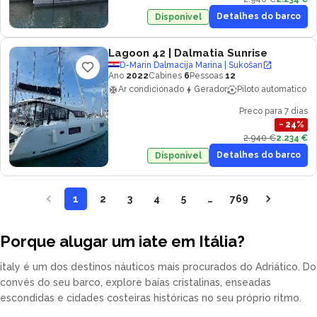
Detalhes do barco
Disponivel
Lagoon 42
| Dalmatia Sunrise
D-Marin Dalmacija Marina | Sukošan
Ano
2022
Cabines
6
Pessoas
12
Ar condicionado
Gerador
Piloto automatico
Preco para 7 dias
−
24
%
2.940 €
2.234 €
Detalhes do barco
Disponivel
1
2
3
4
5
…
769
Porque alugar um iate em Itália?
italy é um dos destinos náuticos mais procurados do Adriático. Do
convés do seu barco, explore baías cristalinas, enseadas
escondidas e cidades costeiras históricas no seu próprio ritmo.