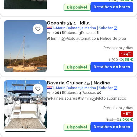
Detalhes do barco
Disponivel
Oceanis 35.1
| Idila
D-Marin Dalmacija Marina | Sukošan
Ano
2018
Cabines
3
Pessoas
8
Bimini
Piloto automatico
Helice de proa
Preco para 7 dias
−
24
%
1.300 €
988 €
Detalhes do barco
Disponivel
Bavaria Cruiser 45
| Nadine
D-Marin Dalmacija Marina | Sukošan
Ano
2018
Cabines
4
Pessoas
10
Paineis solares
Bimini
Piloto automatico
Preco para 7 dias
−
8
%
1.145 €
1.050 €
Detalhes do barco
Disponivel