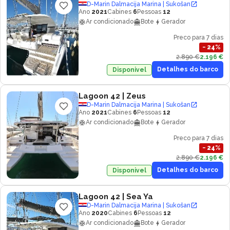
D-Marin Dalmacija Marina | Sukošan
Ano
2021
Cabines
6
Pessoas
12
Ar condicionado
Bote
Gerador
Preco para 7 dias
−
24
%
2.890 €
2.196 €
Detalhes do barco
Disponivel
Lagoon 42
| Zeus
D-Marin Dalmacija Marina | Sukošan
Ano
2021
Cabines
6
Pessoas
12
Ar condicionado
Bote
Gerador
Preco para 7 dias
−
24
%
2.890 €
2.196 €
Detalhes do barco
Disponivel
Lagoon 42
| Sea Ya
D-Marin Dalmacija Marina | Sukošan
Ano
2020
Cabines
6
Pessoas
12
Ar condicionado
Bote
Gerador