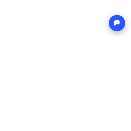
Endless blue
Boat4you
EMPRESA
REDE
Sobre Nós
Europe Yachts
Como Trabalhamos
Catamaran Croatia
FAQ
Catamaran Greece
Blog
Catamaran Italy
Contato
Catamaran Caribbean
Yacht Charter Croatia
LEGAL