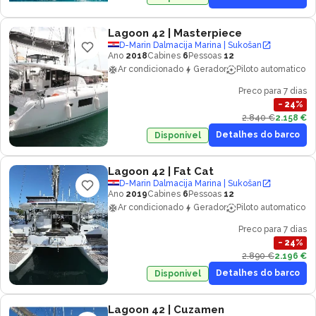
Lagoon 42
| Masterpiece
D-Marin Dalmacija Marina | Sukošan
Ano
2018
Cabines
6
Pessoas
12
Ar condicionado
Gerador
Piloto automatico
Preco para 7 dias
−
24
%
2.840 €
2.158 €
Detalhes do barco
Disponivel
Lagoon 42
| Fat Cat
D-Marin Dalmacija Marina | Sukošan
Ano
2019
Cabines
6
Pessoas
12
Ar condicionado
Gerador
Piloto automatico
Preco para 7 dias
−
24
%
2.890 €
2.196 €
Detalhes do barco
Disponivel
Lagoon 42
| Cuzamen