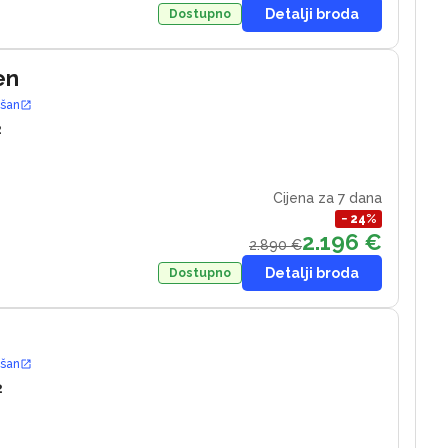
Detalji broda
Dostupno
en
ošan
2
Cijena za 7 dana
−
24
%
2.196 €
2.890 €
Detalji broda
Dostupno
ošan
2