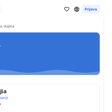
i
Prijava
x duljina
jla
ošan
0