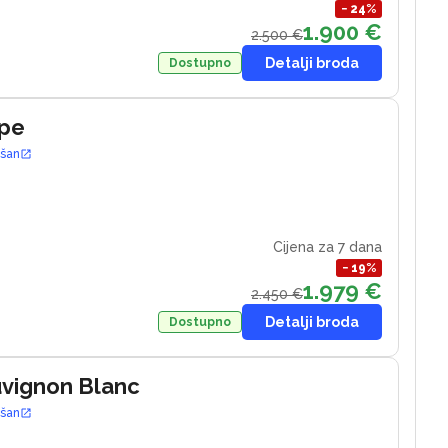
−
24
%
1.900 €
2.500 €
Detalji broda
Dostupno
ape
ošan
Cijena za 7 dana
−
19
%
1.979 €
2.450 €
Detalji broda
Dostupno
uvignon Blanc
ošan