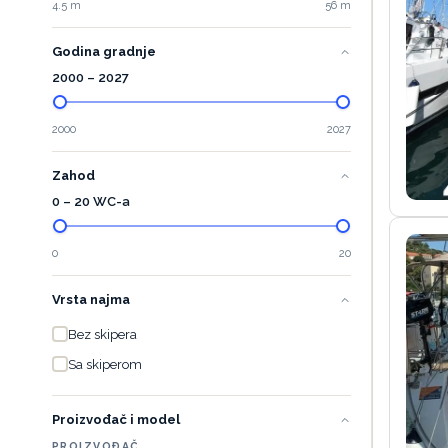
4.5 m
56 m
Godina gradnje
2000
–
2027
2000
2027
Zahod
0 – 20 WC-a
0
20
Vrsta najma
Bez skipera
Sa skiperom
Proizvođač i model
PROIZVOĐAČ