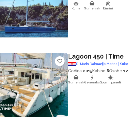
Klima
Gumenjak
Bimini
Lagoon 450
| Time
D-Marin Dalmacija Marina | Suk
Godina
2015
Kabine
6
Osobe
12
Gumenjak
Generator
Solarni paneli