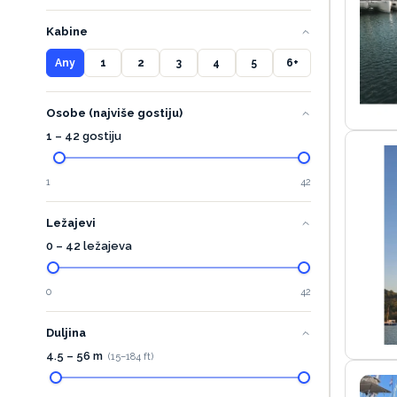
Kabine
Any
1
2
3
4
5
6+
Osobe (najviše gostiju)
1 – 42 gostiju
1
42
Ležajevi
0 – 42 ležajeva
0
42
Duljina
4.5
–
56
m
(
15
–
184
ft)