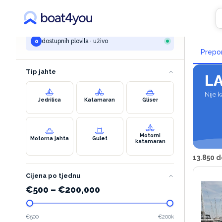
VAŠA PRETRAGA
Naja
Grenada
dostupnih plovila · uživo
0
Prepo
Tip jahte
L
Nije k
Jedrilica
Katamaran
Gliser
Motorni
Motorna jahta
Gulet
katamaran
13.850 d
Cijena po tjednu
€
500
–
€
200,000
€500
€200k