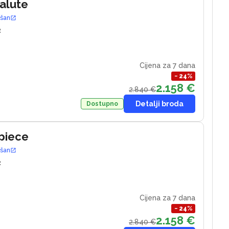
Salute
ošan
2
Cijena za 7 dana
−
24
%
2.158 €
2.840 €
Detalji broda
Dostupno
piece
ošan
2
Cijena za 7 dana
−
24
%
2.158 €
2.840 €