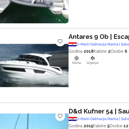
Antares 9 Ob
| Esc
D-Marin Dalmacija Marina | Suk
Godina
2018
Kabine
2
Osobe
6
Klima
Grijanje
D&d Kufner 54
| Sa
D-Marin Dalmacija Marina | Suk
Godina
2015
Kabine
5
Osobe
12