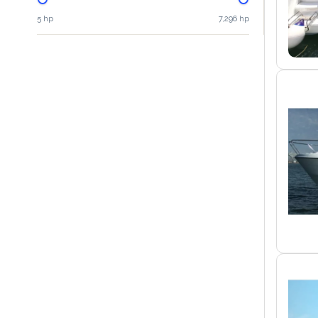
5 hp
7,296 hp