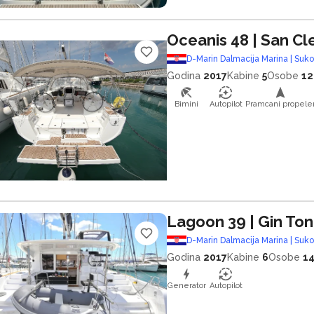
Oceanis 48
| San C
D-Marin Dalmacija Marina | Suk
Godina
2017
Kabine
5
Osobe
12
Bimini
Autopilot
Pramcani propele
Lagoon 39
| Gin Ton
D-Marin Dalmacija Marina | Suk
Godina
2017
Kabine
6
Osobe
1
Generator
Autopilot