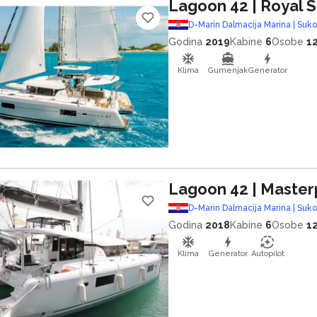
Lagoon 42
| Royal 
D-Marin Dalmacija Marina | Suk
Godina
2019
Kabine
6
Osobe
1
Klima
Gumenjak
Generator
Lagoon 42
| Master
D-Marin Dalmacija Marina | Suk
Godina
2018
Kabine
6
Osobe
1
Klima
Generator
Autopilot