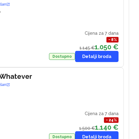
ošan
0
Cijena za 7 dana
−
8
%
1.050 €
1.145 €
Detalji broda
Dostupno
 Whatever
ošan
Cijena za 7 dana
−
24
%
1.140 €
1.500 €
Detalji broda
Dostupno