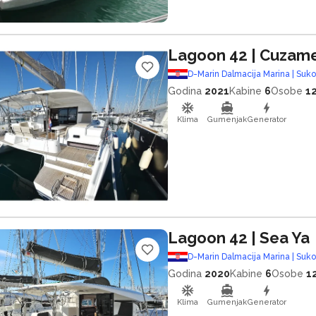
Lagoon 42
| Cuzam
D-Marin Dalmacija Marina | Suk
Godina
2021
Kabine
6
Osobe
1
Klima
Gumenjak
Generator
Lagoon 42
| Sea Ya
D-Marin Dalmacija Marina | Suk
Godina
2020
Kabine
6
Osobe
1
Klima
Gumenjak
Generator