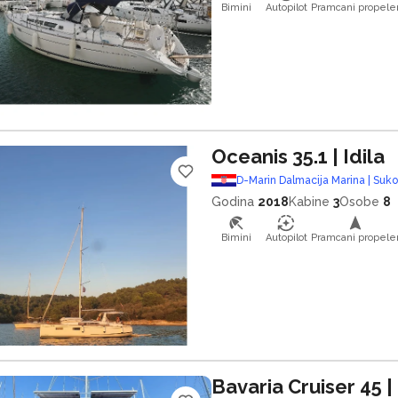
Bimini
Autopilot
Pramcani propele
Oceanis 35.1
| Idila
D-Marin Dalmacija Marina | Suk
Godina
2018
Kabine
3
Osobe
8
Bimini
Autopilot
Pramcani propele
Bavaria Cruiser 45
|