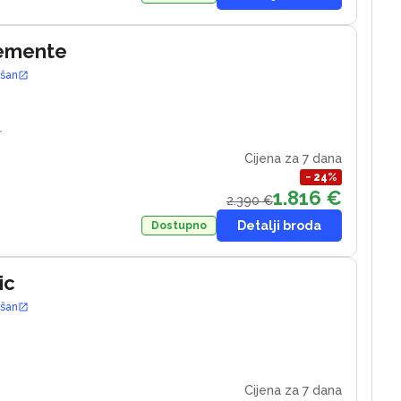
lemente
ošan
r
Cijena za 7 dana
−
24
%
1.816 €
2.390 €
Detalji broda
Dostupno
ic
ošan
4
Cijena za 7 dana