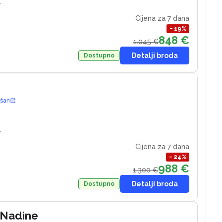
r
Cijena za 7 dana
−
19
%
848 €
1.045 €
Detalji broda
Dostupno
ošan
r
Cijena za 7 dana
−
24
%
988 €
1.300 €
Detalji broda
Dostupno
 Nadine