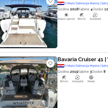
D-Marin Dalmacija Marina | Suk
Godina
2018
Kabine
4
Osobe
1
Solarni paneli
Bimini
Autopilot
Bavaria Cruiser 41
|
D-Marin Dalmacija Marina | Suk
Godina
2015
Kabine
3
Osobe
8
Bimini
Autopilot
Radar