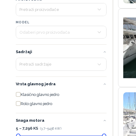
MODEL
Sadržaji
Vrsta glavnog jedra
Klasično glavno jedro
Rolo glavno jedro
Snaga motora
5 – 7,296 KS
(
3.7
–
5436
kW)