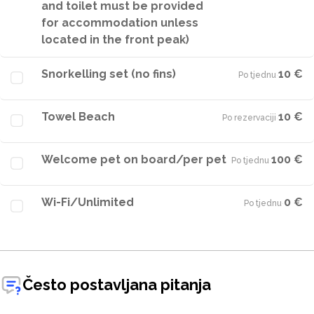
and toilet must be provided
for accommodation unless
located in the front peak)
Snorkelling set (no fins)
10 €
Po tjednu
·
Towel Beach
10 €
Po rezervaciji
·
Welcome pet on board/per pet
100 €
Po tjednu
·
Wi-Fi/Unlimited
0 €
Po tjednu
·
Često postavljana pitanja