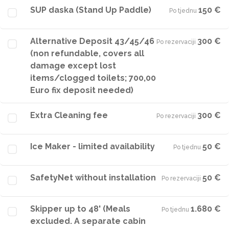
SUP daska (Stand Up Paddle)
150 €
Po tjednu
·
Alternative Deposit 43/45/46
300 €
Po rezervaciji
·
(non refundable, covers all
damage except lost
items/clogged toilets; 700,00
Euro fix deposit needed)
Extra Cleaning fee
300 €
Po rezervaciji
·
Ice Maker - limited availability
50 €
Po tjednu
·
SafetyNet without installation
50 €
Po rezervaciji
·
Skipper up to 48' (Meals
1.680 €
Po tjednu
·
excluded. A separate cabin