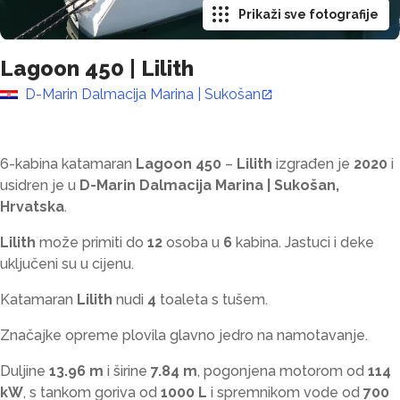
Prikaži sve fotografije
Lagoon 450
|
Lilith
D-Marin Dalmacija Marina | Sukošan
6-kabina katamaran
Lagoon 450
–
Lilith
izgrađen je
2020
i
usidren je u
D-Marin Dalmacija Marina | Sukošan,
Hrvatska
.
Lilith
može primiti do
12
osoba u
6
kabina. Jastuci i deke
uključeni su u cijenu.
Katamaran
Lilith
nudi
4
toaleta s tušem
.
Značajke opreme plovila glavno jedro na namotavanje.
Duljine
13.96 m
i širine
7.84 m
, pogonjena motorom od
114
kW
, s tankom goriva od
1000 L
i spremnikom vode od
700