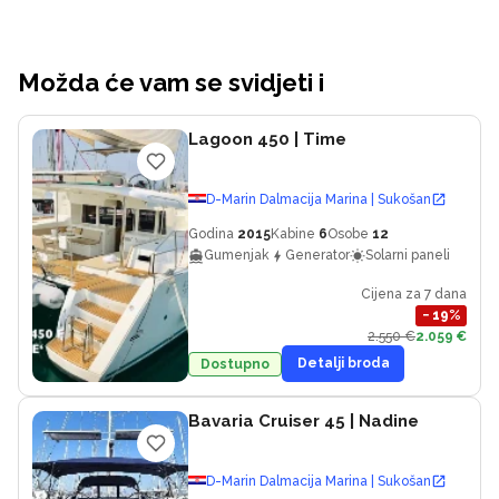
Možda će vam se svidjeti i
Lagoon 450
| Time
D-Marin Dalmacija Marina | Sukošan
Godina
2015
Kabine
6
Osobe
12
Gumenjak
Generator
Solarni paneli
Cijena za 7 dana
−
19
%
2.550 €
2.059 €
Detalji broda
Dostupno
Bavaria Cruiser 45
| Nadine
D-Marin Dalmacija Marina | Sukošan