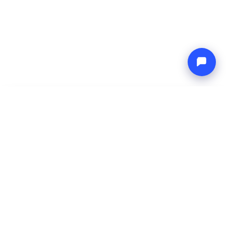
-
Ukupna cijena
Endless blue
9 Aug 2026
-
16 Aug 2026
Boat4you
Rezerviraj
TVRTKA
MREŽA
O nama
Europe Yachts
Kako radimo
Catamaran Croatia
FAQ
Catamaran Greece
Blog
Catamaran Italy
Kontakt
Catamaran Caribbean