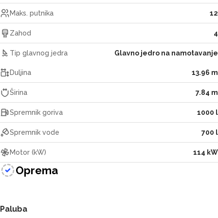
Maks. putnika
12
Zahod
4
Tip glavnog jedra
Glavno jedro na namotavanje
Duljina
13.96 m
Širina
7.84 m
Spremnik goriva
1000 l
Spremnik vode
700 l
Motor (kW)
114 kW
Oprema
Paluba