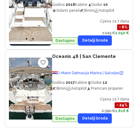
Godina
2018
Kabine
4
Osobe
10
Solarni paneli
Bimini
Autopilot
Cijena za 7 dana
−
8
%
1.145 €
1.050 €
Detalji broda
Dostupno
Oceanis 48
| San Clemente
D-Marin Dalmacija Marina | Sukošan
Godina
2017
Kabine
5
Osobe
12
Bimini
Autopilot
Pramcani propeler
Cijena za 7 dana
−
24
%
2.390 €
1.816 €
Detalji broda
Dostupno