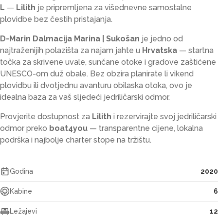
L
—
Lilith
je pripremljena za višednevne samostalne
plovidbe bez čestih pristajanja.
D-Marin Dalmacija Marina | Sukošan
je jedno od
najtraženijih polazišta za najam jahte u
Hrvatska
— startna
točka za skrivene uvale, sunčane otoke i gradove zaštićene
UNESCO-om duž obale. Bez obzira planirate li vikend
plovidbu ili dvotjednu avanturu obilaska otoka, ovo je
idealna baza za vaš sljedeći jedriličarski odmor.
Provjerite dostupnost za
Lilith
i rezervirajte svoj jedriličarski
odmor preko
boat4you
— transparentne cijene, lokalna
podrška i najbolje charter stope na tržištu.
Godina
2020
Kabine
6
Ležajevi
12