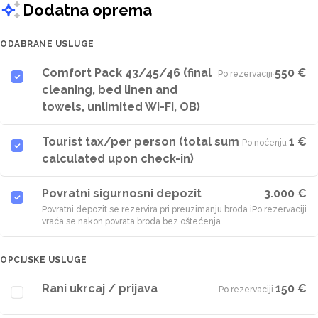
Dodatna oprema
ODABRANE USLUGE
Comfort Pack 43/45/46 (final
550 €
Po rezervaciji
·
cleaning, bed linen and
towels, unlimited Wi-Fi, OB)
Tourist tax/per person (total sum
1 €
Po noćenju
·
calculated upon check-in)
Povratni sigurnosni depozit
3.000 €
Povratni depozit se rezervira pri preuzimanju broda i
Po rezervaciji
vraća se nakon povrata broda bez oštećenja.
OPCIJSKE USLUGE
Rani ukrcaj / prijava
150 €
Po rezervaciji
·