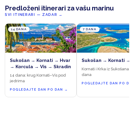
Predloženi itinerari za vašu marinu
SVI ITINERARI — ZADAR
→
14 DANA
7 DANA
Sukošan → Kornati → Hvar
Sukošan → Kornati → 
→ Korcula → Vis → Skradin
Kornati i Krka iz Sukošana, 7
dana
14 dana: krug Kornati–Vis pod
jedrima
POGLEDAJTE DAN PO DA
POGLEDAJTE DAN PO DAN
→