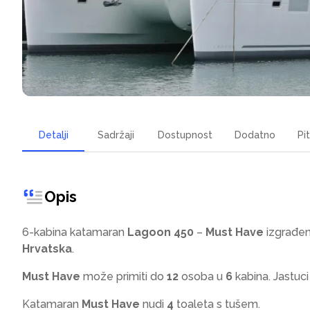
Detalji
Sadržaji
Dostupnost
Dodatno
Pi
Opis
6-kabina katamaran
Lagoon 450
–
Must Have
izgrađen
Hrvatska
.
Must Have
može primiti do
12
osoba u
6
kabina. Jastuci
Katamaran
Must Have
nudi
4
toaleta s tušem
.