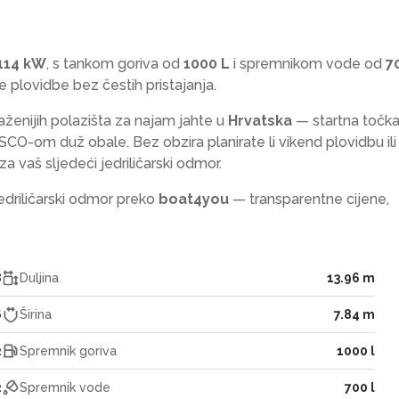
114 kW
, s tankom goriva od
1000 L
i spremnikom vode od
7
plovidbe bez čestih pristajanja.
aženijih polazišta za najam jahte u
Hrvatska
— startna točka
O-om duž obale. Bez obzira planirate li vikend plovidbu ili
a vaš sljedeći jedriličarski odmor.
jedriličarski odmor preko
boat4you
— transparentne cijene,
8
Duljina
13.96 m
6
Širina
7.84 m
2
Spremnik goriva
1000 l
2
Spremnik vode
700 l