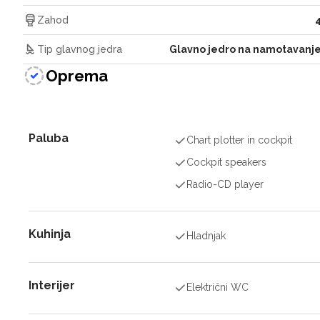
Zahod
Tip glavnog jedra
Glavno jedro na namotavanj
Oprema
Paluba
Chart plotter in cockpit
Cockpit speakers
Radio-CD player
Kuhinja
Hladnjak
Interijer
Električni WC