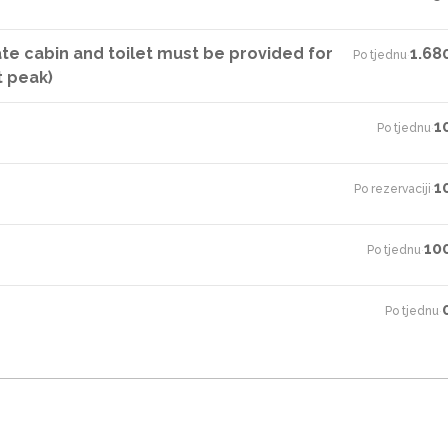
ate cabin and toilet must be provided for
1.68
Po tjednu
·
t peak)
1
Po tjednu
·
1
Po rezervaciji
·
10
Po tjednu
·
Po tjednu
·