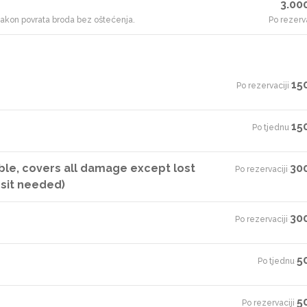
3.00
 nakon povrata broda bez oštećenja.
Po rezerva
15
Po rezervaciji
·
15
Po tjednu
·
ble, covers all damage except lost
30
Po rezervaciji
·
osit needed)
30
Po rezervaciji
·
5
Po tjednu
·
5
Po rezervaciji
·