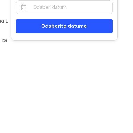
00 L
Odaberite datume
 za