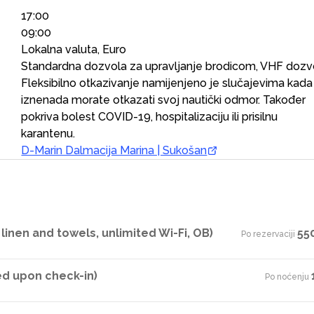
17:00
09:00
Lokalna valuta, Euro
Standardna dozvola za upravljanje brodicom, VHF dozv
Fleksibilno otkazivanje namijenjeno je slučajevima kada
iznenada morate otkazati svoj nautički odmor. Također
pokriva bolest COVID-19, hospitalizaciju ili prisilnu
karantenu.
D-Marin Dalmacija Marina | Sukošan
linen and towels, unlimited Wi-Fi, OB)
55
Po rezervaciji
·
ed upon check-in)
Po noćenju
·