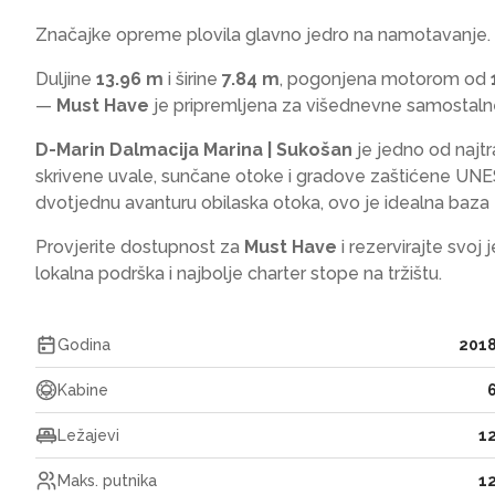
Značajke opreme plovila glavno jedro na namotavanje.
Duljine
13.96 m
i širine
7.84 m
, pogonjena motorom od
—
Must Have
je pripremljena za višednevne samostalne 
D-Marin Dalmacija Marina | Sukošan
je jedno od najtr
skrivene uvale, sunčane otoke i gradove zaštićene UNESC
dvotjednu avanturu obilaska otoka, ovo je idealna baza z
Provjerite dostupnost za
Must Have
i rezervirajte svoj 
lokalna podrška i najbolje charter stope na tržištu.
Godina
201
Kabine
Ležajevi
1
Maks. putnika
1