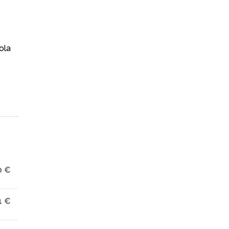
ola
0 €
1 €