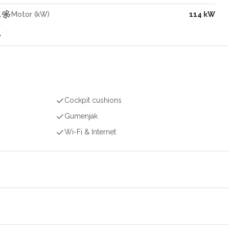
4
Motor (kW)
114 kW
e
Cockpit cushions
Gumenjak
Wi-Fi & Internet