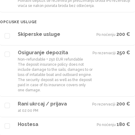
Povratni depozit se rezervira pri preuzimanju broda i
Po rezervaciji
vraća se nakon povrata broda bez oštećenja.
OPCIJSKE USLUGE
Skiperske usluge
200 €
Po noćenju
·
Osiguranje depozita
250 €
Po rezervaciji
·
Non-refundable + 250 EUR refundable
The deposit insurance policy does not
include damage to the sails, damages to or
loss of inflatable boat and outboard engine.
The security deposit as well as the deposit
paid in case of its insurance covers only
one damage.
Rani ukrcaj / prijava
200 €
Po rezervaciji
·
at 02:00 PM
Hostesa
180 €
Po noćenju
·