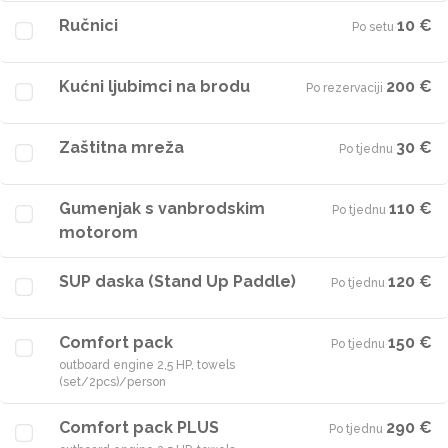
Ručnici
10 €
Po setu
·
Kućni ljubimci na brodu
200 €
Po rezervaciji
·
Zaštitna mreža
30 €
Po tjednu
·
Gumenjak s vanbrodskim
110 €
Po tjednu
·
motorom
SUP daska (Stand Up Paddle)
120 €
Po tjednu
·
Comfort pack
150 €
Po tjednu
·
outboard engine 2,5 HP, towels
(set/2pcs)/person
Comfort pack PLUS
290 €
Po tjednu
·