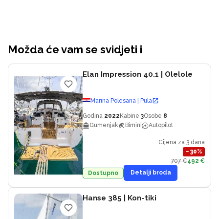
Možda će vam se svidjeti i
Elan Impression 40.1
| Olelole
Marina Polesana | Pula
Godina
2022
Kabine
3
Osobe
8
Gumenjak
Bimini
Autopilot
Cijena za 3 dana
−
30
%
707 €
492 €
Detalji broda
Dostupno
Hanse 385
| Kon-tiki