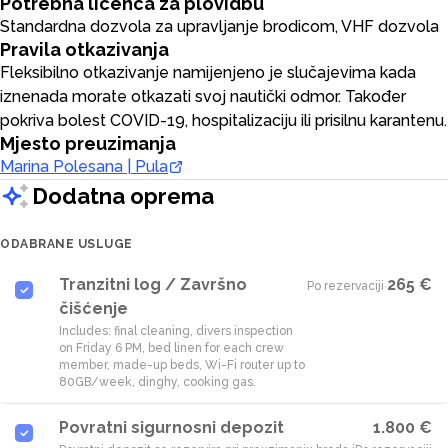
Potrebna licenca za plovidbu
Standardna dozvola za upravljanje brodicom, VHF dozvola
Pravila otkazivanja
Fleksibilno otkazivanje namijenjeno je slučajevima kada
iznenada morate otkazati svoj nautički odmor. Također
pokriva bolest COVID-19, hospitalizaciju ili prisilnu karantenu.
Mjesto preuzimanja
Marina Polesana | Pula
Dodatna oprema
ODABRANE USLUGE
Tranzitni log / Završno
265 €
Po rezervaciji
·
čišćenje
Includes: final cleaning, divers inspection
on Friday 6 PM, bed linen for each crew
member, made-up beds, Wi-Fi router up to
80GB/week, dinghy, cooking gas.
Povratni sigurnosni depozit
1.800 €