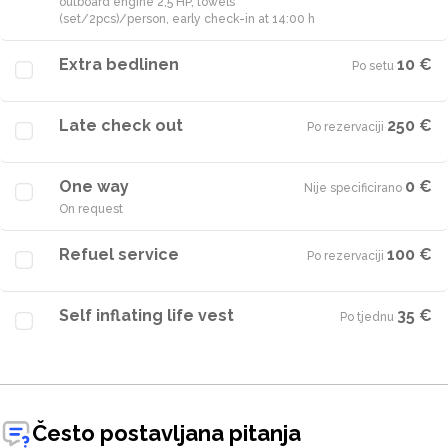
outboard engine 2,5 HP, towels
(set/2pcs)/person, early check-in at 14:00 h
Extra bedlinen
10 €
Po setu
·
Late check out
250 €
Po rezervaciji
·
One way
0 €
Nije specificirano
·
On request
Refuel service
100 €
Po rezervaciji
·
Self inflating life vest
35 €
Po tjednu
·
Često postavljana pitanja