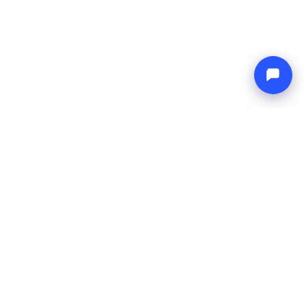
-
Ukupna cijena
Endless blue
8 Aug 2026
-
15 Aug 2026
Boat4you
Rezerviraj
TVRTKA
MREŽA
O nama
Europe Yachts
Kako radimo
Catamaran Croatia
FAQ
Catamaran Greece
Blog
Catamaran Italy
Kontakt
Catamaran Caribbean
Yacht Charter Croatia