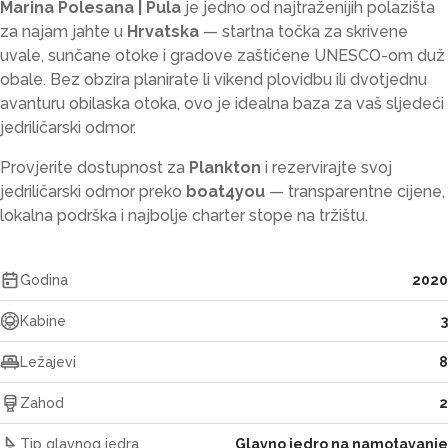
Marina Polesana | Pula
je jedno od najtraženijih polazišta
za najam jahte u
Hrvatska
— startna točka za skrivene
uvale, sunčane otoke i gradove zaštićene UNESCO-om duž
obale. Bez obzira planirate li vikend plovidbu ili dvotjednu
avanturu obilaska otoka, ovo je idealna baza za vaš sljedeći
jedriličarski odmor.
Provjerite dostupnost za
Plankton
i rezervirajte svoj
jedriličarski odmor preko
boat4you
— transparentne cijene,
lokalna podrška i najbolje charter stope na tržištu.
Godina
2020
Kabine
3
Ležajevi
8
Zahod
2
Tip glavnog jedra
Glavno jedro na namotavanje