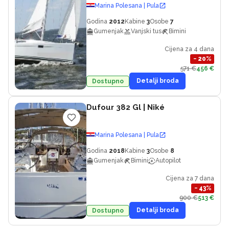
Marina Polesana | Pula
Godina
2012
Kabine
3
Osobe
7
Gumenjak
Vanjski tus
Bimini
Cijena za 4 dana
−
20
%
571 €
456 €
Detalji broda
Dostupno
Dufour 382 Gl
| Niké
Marina Polesana | Pula
Godina
2018
Kabine
3
Osobe
8
Gumenjak
Bimini
Autopilot
Cijena za 7 dana
−
43
%
900 €
513 €
Detalji broda
Dostupno