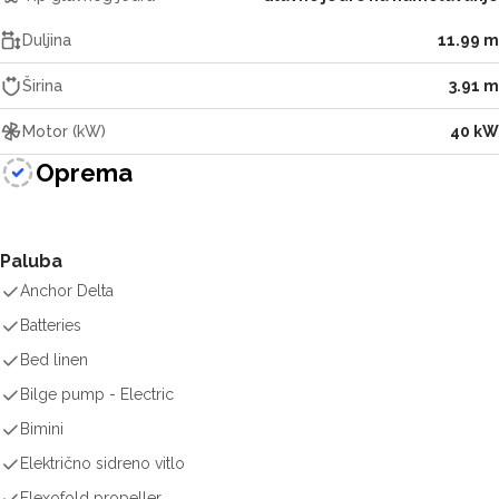
Duljina
11.99 m
Širina
3.91 m
Motor (kW)
40 kW
Oprema
Paluba
Anchor Delta
Batteries
Bed linen
Bilge pump - Electric
Bimini
Električno sidreno vitlo
Flexofold propeller