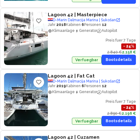
Lagoon 42
| Masterpiece
D-Marin Dalmacija Marina | Sukošan
Jahr
2018
Kabinen
6
Personen
12
Klimaanlage
Generator
Autopilot
Preis fuer 7 Tage
−
24
%
2.840 €
2.158 €
Bootsdetails
Verfuegbar
Lagoon 42
| Fat Cat
D-Marin Dalmacija Marina | Sukošan
Jahr
2019
Kabinen
6
Personen
12
Klimaanlage
Generator
Autopilot
Preis fuer 7 Tage
−
24
%
2.890 €
2.196 €
Bootsdetails
Verfuegbar
Lagoon 42
| Cuzamen