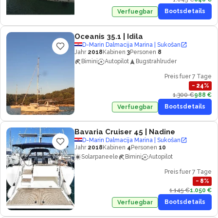
Bootsdetails
Verfuegbar
Oceanis 35.1
| Idila
D-Marin Dalmacija Marina | Sukošan
Jahr
2018
Kabinen
3
Personen
8
Bimini
Autopilot
Bugstrahlruder
Preis fuer 7 Tage
−
24
%
1.300 €
988 €
Bootsdetails
Verfuegbar
Bavaria Cruiser 45
| Nadine
D-Marin Dalmacija Marina | Sukošan
Jahr
2018
Kabinen
4
Personen
10
Solarpaneele
Bimini
Autopilot
Preis fuer 7 Tage
−
8
%
1.145 €
1.050 €
Bootsdetails
Verfuegbar