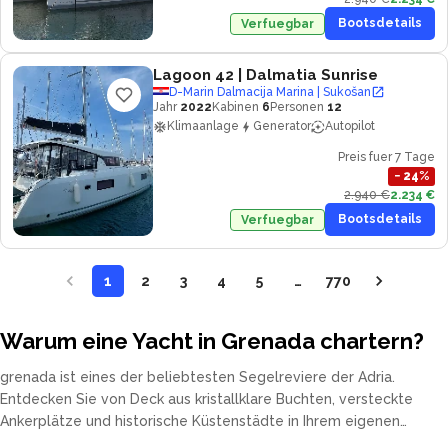
Bootsdetails
Verfuegbar
Lagoon 42
| Dalmatia Sunrise
D-Marin Dalmacija Marina | Sukošan
Jahr
2022
Kabinen
6
Personen
12
Klimaanlage
Generator
Autopilot
Preis fuer 7 Tage
−
24
%
2.940 €
2.234 €
Bootsdetails
Verfuegbar
1
2
3
4
5
…
770
Warum eine Yacht in Grenada chartern?
grenada ist eines der beliebtesten Segelreviere der Adria.
Entdecken Sie von Deck aus kristallklare Buchten, versteckte
Ankerplätze und historische Küstenstädte in Ihrem eigenen
Tempo. Unsere Flotte umfasst Katamarane, Segelyachten,