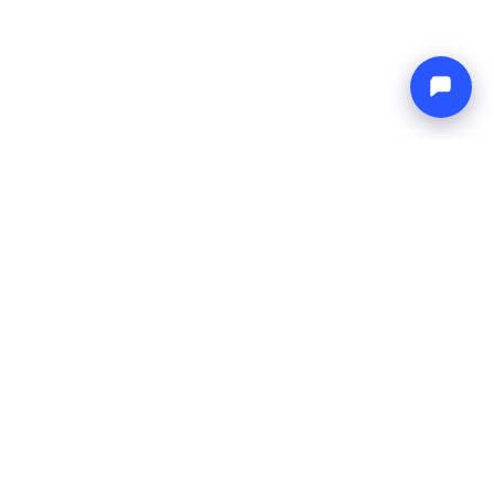
Endless blue
Boat4you
UNTERNEHMEN
NETZWERK
Über uns
Europe Yachts
Wie wir arbeiten
Catamaran Croatia
FAQ
Catamaran Greece
Blog
Catamaran Italy
Kontakt
Catamaran Caribbean
Yacht Charter Croatia
RECHTLICHES