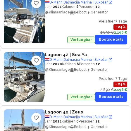
D-Marin Dalmacija Marina | Sukošan
Jahr
2021
Kabinen
6
Personen
12
Klimaanlage
Beiboot
Generator
Preis fuer 7 Tage
−
24
%
2.890 €
2.196 €
Bootsdetails
Verfuegbar
Lagoon 42
| Sea Ya
D-Marin Dalmacija Marina | Sukošan
Jahr
2020
Kabinen
6
Personen
12
Klimaanlage
Beiboot
Generator
Preis fuer 7 Tage
−
24
%
2.890 €
2.196 €
Bootsdetails
Verfuegbar
Lagoon 42
| Zeus
D-Marin Dalmacija Marina | Sukošan
Jahr
2021
Kabinen
6
Personen
12
Klimaanlage
Beiboot
Generator