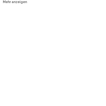
Mehr anzeigen
Motoryachten und Guleten — mit Crew oder Bareboat.