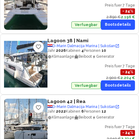
Preis fuer 7 Tage
−
24
%
2.890 €
2.196 €
Bootsdetails
Verfuegbar
Lagoon 38
| Nami
D-Marin Dalmacija Marina | Sukošan
Jahr
2026
Kabinen
4
Personen
10
Klimaanlage
Beiboot
Generator
Preis fuer 7 Tage
−
24
%
2.900 €
2.204 €
Bootsdetails
Verfuegbar
Lagoon 42
| Rea
D-Marin Dalmacija Marina | Sukošan
Jahr
2022
Kabinen
6
Personen
12
Klimaanlage
Beiboot
Generator
Preis fuer 7 Tage
−
24
%
2.940 €
2.234 €