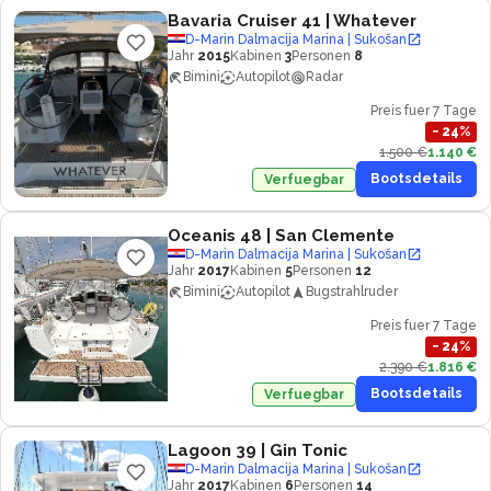
Bavaria Cruiser 41
| Whatever
D-Marin Dalmacija Marina | Sukošan
Jahr
2015
Kabinen
3
Personen
8
Bimini
Autopilot
Radar
Preis fuer 7 Tage
−
24
%
1.500 €
1.140 €
Bootsdetails
Verfuegbar
Oceanis 48
| San Clemente
D-Marin Dalmacija Marina | Sukošan
Jahr
2017
Kabinen
5
Personen
12
Bimini
Autopilot
Bugstrahlruder
Preis fuer 7 Tage
−
24
%
2.390 €
1.816 €
Bootsdetails
Verfuegbar
Lagoon 39
| Gin Tonic
D-Marin Dalmacija Marina | Sukošan
Jahr
2017
Kabinen
6
Personen
14