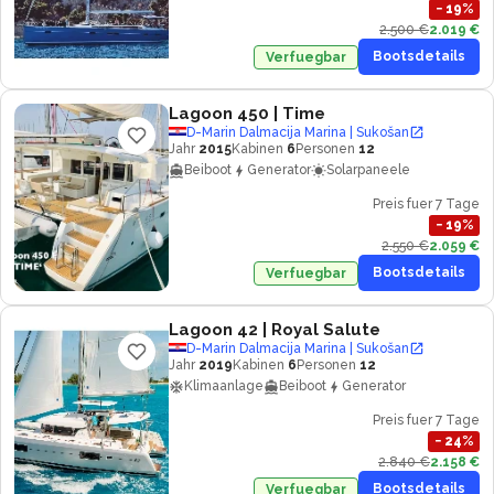
−
19
%
2.500 €
2.019 €
Bootsdetails
Verfuegbar
Lagoon 450
| Time
D-Marin Dalmacija Marina | Sukošan
Jahr
2015
Kabinen
6
Personen
12
Beiboot
Generator
Solarpaneele
Preis fuer 7 Tage
−
19
%
2.550 €
2.059 €
Bootsdetails
Verfuegbar
Lagoon 42
| Royal Salute
D-Marin Dalmacija Marina | Sukošan
Jahr
2019
Kabinen
6
Personen
12
Klimaanlage
Beiboot
Generator
Preis fuer 7 Tage
−
24
%
2.840 €
2.158 €
Bootsdetails
Verfuegbar