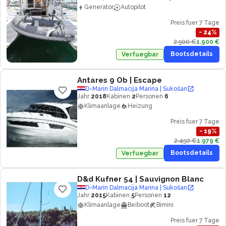
Generator
Autopilot
Preis fuer 7 Tage
−
24
%
2.500 €
1.900 €
Bootsdetails
Verfuegbar
Antares 9 Ob
| Escape
D-Marin Dalmacija Marina | Sukošan
Jahr
2018
Kabinen
2
Personen
6
Klimaanlage
Heizung
Preis fuer 7 Tage
−
19
%
2.450 €
1.979 €
Bootsdetails
Verfuegbar
D&d Kufner 54
| Sauvignon Blanc
D-Marin Dalmacija Marina | Sukošan
Jahr
2015
Kabinen
5
Personen
12
Klimaanlage
Beiboot
Bimini
Preis fuer 7 Tage