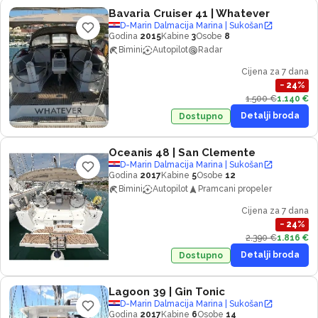
Bavaria Cruiser 41
| Whatever
D-Marin Dalmacija Marina | Sukošan
Godina
2015
Kabine
3
Osobe
8
Bimini
Autopilot
Radar
Cijena za 7 dana
−
24
%
1.500 €
1.140 €
Detalji broda
Dostupno
Oceanis 48
| San Clemente
D-Marin Dalmacija Marina | Sukošan
Godina
2017
Kabine
5
Osobe
12
Bimini
Autopilot
Pramcani propeler
Cijena za 7 dana
−
24
%
2.390 €
1.816 €
Detalji broda
Dostupno
Lagoon 39
| Gin Tonic
D-Marin Dalmacija Marina | Sukošan
Godina
2017
Kabine
6
Osobe
14