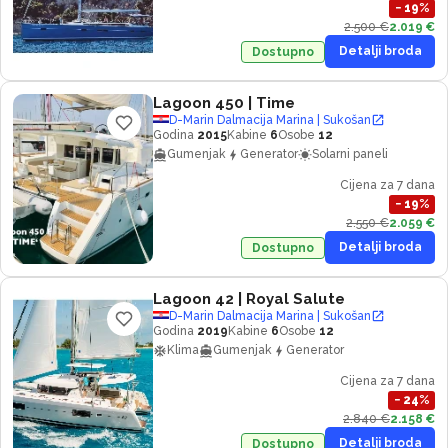
−
19
%
2.500 €
2.019 €
Detalji broda
Dostupno
Lagoon 450
| Time
D-Marin Dalmacija Marina | Sukošan
Godina
2015
Kabine
6
Osobe
12
Gumenjak
Generator
Solarni paneli
Cijena za 7 dana
−
19
%
2.550 €
2.059 €
Detalji broda
Dostupno
Lagoon 42
| Royal Salute
D-Marin Dalmacija Marina | Sukošan
Godina
2019
Kabine
6
Osobe
12
Klima
Gumenjak
Generator
Cijena za 7 dana
−
24
%
2.840 €
2.158 €
Detalji broda
Dostupno