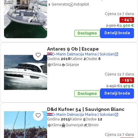
Generator
Autopilot
Cijena za 7 dana
−
24
%
2.500 €
1.900 €
Detalji broda
Dostupno
Antares 9 Ob
| Escape
D-Marin Dalmacija Marina | Sukošan
Godina
2018
Kabine
2
Osobe
6
Klima
Grijanje
Cijena za 7 dana
−
19
%
2.450 €
1.979 €
Detalji broda
Dostupno
D&d Kufner 54
| Sauvignon Blanc
D-Marin Dalmacija Marina | Sukošan
Godina
2015
Kabine
5
Osobe
12
Klima
Gumenjak
Bimini
Cijena za 7 dana