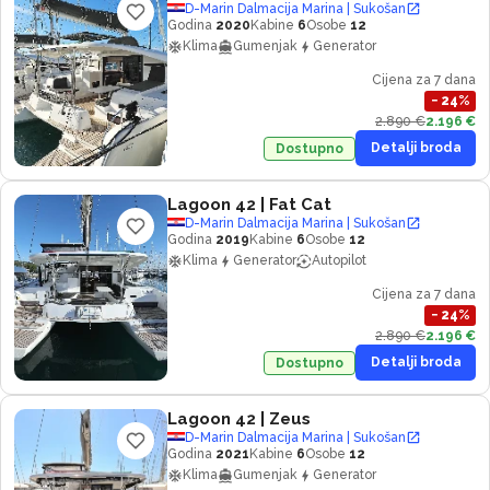
D-Marin Dalmacija Marina | Sukošan
Godina
2020
Kabine
6
Osobe
12
Klima
Gumenjak
Generator
Cijena za 7 dana
−
24
%
2.890 €
2.196 €
Detalji broda
Dostupno
Lagoon 42
| Fat Cat
D-Marin Dalmacija Marina | Sukošan
Godina
2019
Kabine
6
Osobe
12
Klima
Generator
Autopilot
Cijena za 7 dana
−
24
%
2.890 €
2.196 €
Detalji broda
Dostupno
Lagoon 42
| Zeus
D-Marin Dalmacija Marina | Sukošan
Godina
2021
Kabine
6
Osobe
12
Klima
Gumenjak
Generator