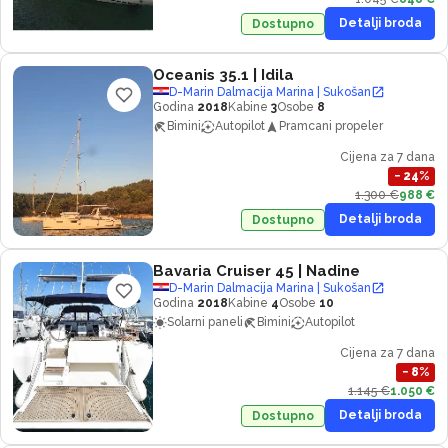
Detalji broda
Dostupno
Oceanis 35.1
| Idila
D-Marin Dalmacija Marina | Sukošan
Godina
2018
Kabine
3
Osobe
8
Bimini
Autopilot
Pramcani propeler
Cijena za 7 dana
−
24
%
1.300 €
988 €
Detalji broda
Dostupno
Bavaria Cruiser 45
| Nadine
D-Marin Dalmacija Marina | Sukošan
Godina
2018
Kabine
4
Osobe
10
Solarni paneli
Bimini
Autopilot
Cijena za 7 dana
−
8
%
1.145 €
1.050 €
Detalji broda
Dostupno