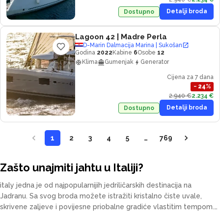
Detalji broda
Dostupno
Lagoon 42
| Madre Perla
D-Marin Dalmacija Marina | Sukošan
Godina
2022
Kabine
6
Osobe
12
Klima
Gumenjak
Generator
Cijena za 7 dana
−
24
%
2.940 €
2.234 €
Detalji broda
Dostupno
1
2
3
4
5
…
769
Zašto unajmiti jahtu u Italiji?
italy jedna je od najpopularnijih jedriličarskih destinacija na
Jadranu. Sa svog broda možete istražiti kristalno čiste uvale,
skrivene zaljeve i povijesne priobalne gradiće vlastitim tempom.
Naša flota uključuje katamarane, jedrilice, motorne jahte i gulete