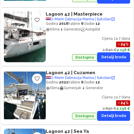
Lagoon 42
| Masterpiece
D-Marin Dalmacija Marina | Sukošan
Godina
2018
Kabine
6
Osobe
12
Klima
Generator
Autopilot
Cijena za 7 dana
−
24
%
2.840 €
2.158 €
Detalji broda
Dostupno
Lagoon 42
| Cuzamen
D-Marin Dalmacija Marina | Sukošan
Godina
2021
Kabine
6
Osobe
12
Klima
Gumenjak
Generator
Cijena za 7 dana
−
24
%
2.890 €
2.196 €
Detalji broda
Dostupno
Lagoon 42
| Sea Ya