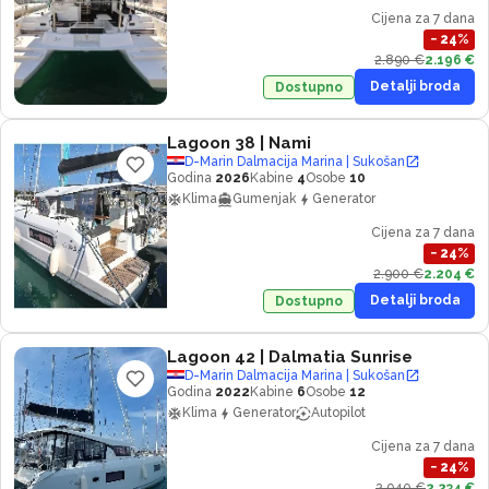
Cijena za 7 dana
−
24
%
2.890 €
2.196 €
Detalji broda
Dostupno
Lagoon 38
| Nami
D-Marin Dalmacija Marina | Sukošan
Godina
2026
Kabine
4
Osobe
10
Klima
Gumenjak
Generator
Cijena za 7 dana
−
24
%
2.900 €
2.204 €
Detalji broda
Dostupno
Lagoon 42
| Dalmatia Sunrise
D-Marin Dalmacija Marina | Sukošan
Godina
2022
Kabine
6
Osobe
12
Klima
Generator
Autopilot
Cijena za 7 dana
−
24
%
2.940 €
2.234 €