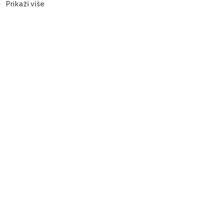
Prikaži više
— s posadom ili bareboat, za svaki budžet.