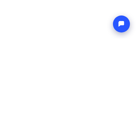
Endless blue
Boat4you
TVRTKA
MREŽA
O nama
Europe Yachts
Kako radimo
Catamaran Croatia
FAQ
Catamaran Greece
Blog
Catamaran Italy
Kontakt
Catamaran Caribbean
Yacht Charter Croatia
PRAVNO