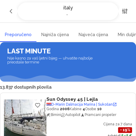
Najam jahti i čarter brodova u
italy
Italiji
-
-
Preporučeno
Najniža cijena
Najveća cijena
Min dulji
LAST MINUTE
Nije kasno za vaš ljetni bijeg — uhvatite najbolje
preostale termine
13.837 dostupnih plovila
Sun Odyssey 45
| Lejla
D-Marin Dalmacija Marina | Sukošan
Godina
2006
Kabine
4
Osobe
10
Bimini
Autopilot
Pramcani propeler
Cijena za 7 dana
−
19
%
1.045 €
848 €