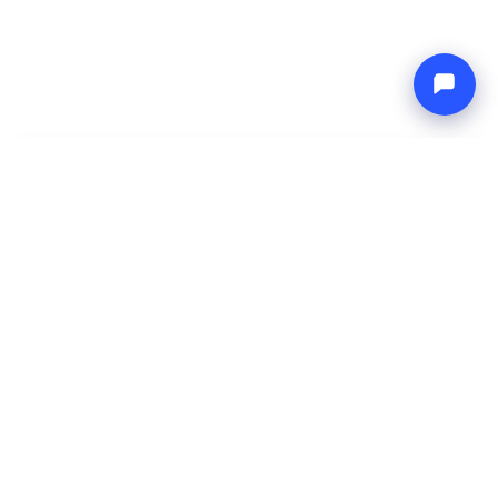
-
Ukupna cijena
Endless blue
10 Aug 2026
-
17 Aug 2026
Boat4you
Rezerviraj
TVRTKA
MREŽA
O nama
Europe Yachts
Kako radimo
Catamaran Croatia
FAQ
Catamaran Greece
Blog
Catamaran Italy
Kontakt
Catamaran Caribbean
Yacht Charter Croatia
PRAVNO