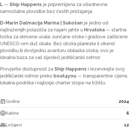
L
—
Ship Happens
je pripremljena za višednevne
samostalne plovidbe bez čestih pristajanja.
D-Marin Dalmacija Marina | Sukošan
je jedno od
najtraženijih polazišta za najam jahte u
Hrvatska
— startna
točka za skrivene uvale, sunčane otoke i gradove zaštićene
UNESCO-om duž obale. Bez obzira planirate li vikend
plovidbu ili dvotjednu avanturu obilaska otoka, ovo je
idealna baza za vaš sljedeći jedriličarski odmor.
Provjerite dostupnost za
Ship Happens
i rezervirajte svoj
jedriličarski odmor preko
boat4you
— transparentne cijene,
lokalna podrška i najbolje charter stope na tržištu.
Godina
2024
Kabine
6
Ležajevi
12