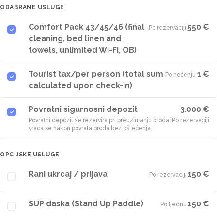
ODABRANE USLUGE
Comfort Pack 43/45/46 (final
550 €
Po rezervaciji
·
cleaning, bed linen and
towels, unlimited Wi-Fi, OB)
Tourist tax/per person (total sum
1 €
Po noćenju
·
calculated upon check-in)
Povratni sigurnosni depozit
3.000 €
Povratni depozit se rezervira pri preuzimanju broda i
Po rezervaciji
vraća se nakon povrata broda bez oštećenja.
OPCIJSKE USLUGE
Rani ukrcaj / prijava
150 €
Po rezervaciji
·
SUP daska (Stand Up Paddle)
150 €
Po tjednu
·