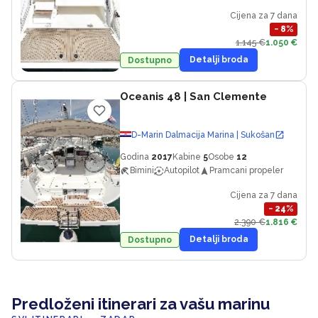
Cijena za 7 dana
−
8
%
1.145 €
1.050 €
Detalji broda
Dostupno
Oceanis 48
| San Clemente
D-Marin Dalmacija Marina | Sukošan
Godina
2017
Kabine
5
Osobe
12
Bimini
Autopilot
Pramcani propeler
Cijena za 7 dana
−
24
%
2.390 €
1.816 €
Detalji broda
Dostupno
Predloženi itinerari za vašu marinu