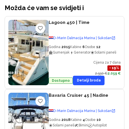
Možda će vam se svidjeti i
Lagoon 450
| Time
D-Marin Dalmacija Marina | Sukošan
Godina
2015
Kabine
6
Osobe
12
Gumenjak
Generator
Solarni paneli
Cijena za 7 dana
−
19
%
2.550 €
2.059 €
Detalji broda
Dostupno
Bavaria Cruiser 45
| Nadine
D-Marin Dalmacija Marina | Sukošan
Godina
2018
Kabine
4
Osobe
10
Solarni paneli
Bimini
Autopilot