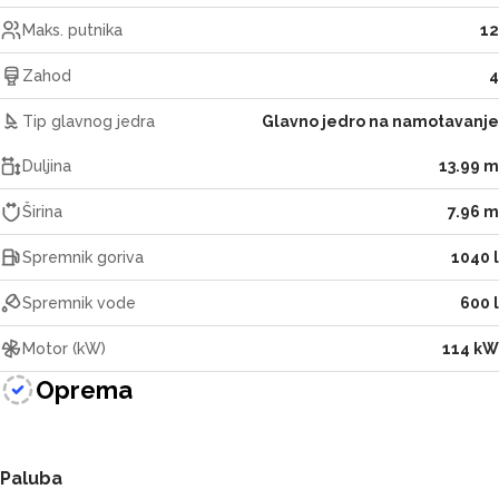
Maks. putnika
12
Zahod
4
Tip glavnog jedra
Glavno jedro na namotavanje
Duljina
13.99 m
Širina
7.96 m
Spremnik goriva
1040 l
Spremnik vode
600 l
Motor (kW)
114 kW
Oprema
Paluba