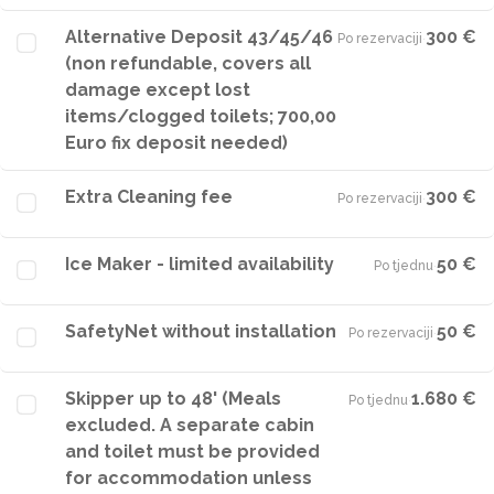
Alternative Deposit 43/45/46
300 €
Po rezervaciji
·
(non refundable, covers all
damage except lost
items/clogged toilets; 700,00
Euro fix deposit needed)
Extra Cleaning fee
300 €
Po rezervaciji
·
Ice Maker - limited availability
50 €
Po tjednu
·
SafetyNet without installation
50 €
Po rezervaciji
·
Skipper up to 48' (Meals
1.680 €
Po tjednu
·
excluded. A separate cabin
and toilet must be provided
for accommodation unless