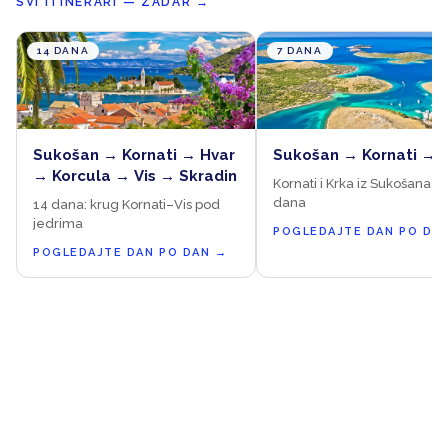
SVI ITINERARI — ZADAR
→
14 DANA
7 DANA
Sukošan → Kornati → Hvar
Sukošan → Kornati → 
→ Korcula → Vis → Skradin
Kornati i Krka iz Sukošana, 7
dana
14 dana: krug Kornati–Vis pod
jedrima
POGLEDAJTE DAN PO DA
POGLEDAJTE DAN PO DAN
→