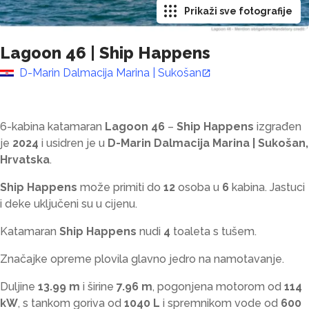
Prikaži sve fotografije
Lagoon 46
|
Ship Happens
D-Marin Dalmacija Marina | Sukošan
6-kabina katamaran
Lagoon 46
–
Ship Happens
izgrađen
je
2024
i usidren je u
D-Marin Dalmacija Marina | Sukošan,
Hrvatska
.
Ship Happens
može primiti do
12
osoba u
6
kabina. Jastuci
i deke uključeni su u cijenu.
Katamaran
Ship Happens
nudi
4
toaleta s tušem
.
Značajke opreme plovila glavno jedro na namotavanje.
Duljine
13.99 m
i širine
7.96 m
, pogonjena motorom od
114
kW
, s tankom goriva od
1040 L
i spremnikom vode od
600