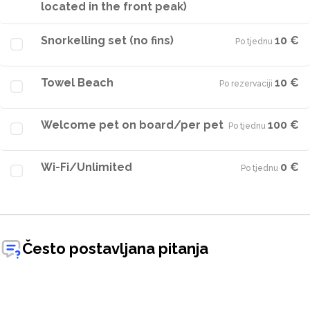
located in the front peak)
Snorkelling set (no fins)
10 €
Po tjednu
·
Towel Beach
10 €
Po rezervaciji
·
Welcome pet on board/per pet
100 €
Po tjednu
·
Wi-Fi/Unlimited
0 €
Po tjednu
·
Često postavljana pitanja