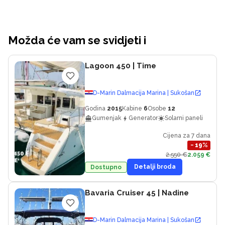
Možda će vam se svidjeti i
Lagoon 450
| Time
D-Marin Dalmacija Marina | Sukošan
Godina
2015
Kabine
6
Osobe
12
Gumenjak
Generator
Solarni paneli
Cijena za 7 dana
−
19
%
2.550 €
2.059 €
Detalji broda
Dostupno
Bavaria Cruiser 45
| Nadine
D-Marin Dalmacija Marina | Sukošan