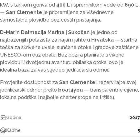
kW
, s tankom goriva od
400 L
i spremnikom vode od
690 L
—
San Clemente
je pripremljena za višednevne
samostalne plovidbe bez čestih pristajanja.
D-Marin Dalmacija Marina | Sukošan
je jedno od
najtraženijih polazišta za najam jahte u
Hrvatska
— startna
točka za skrivene uvale, sunčane otoke i gradove zaštićene
UNESCO-om duž obale. Bez obzira planirate li vikend
plovidbu ili dvotjednu avanturu obilaska otoka, ovo je
idealna baza za vaš sljedeći jedriličarski odmor.
Provjerite dostupnost za
San Clemente
i rezervirajte svoj
jedriličarski odmor preko
boat4you
— transparentne cijene,
lokalna podrška i najbolje charter stope na tržištu.
Godina
2017
Kabine
5