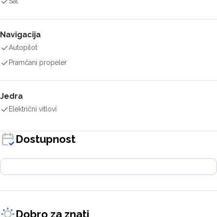
Sat
Navigacija
Autopilot
Pramčani propeler
Jedra
Električni vitlovi
Dostupnost
Dobro za znati