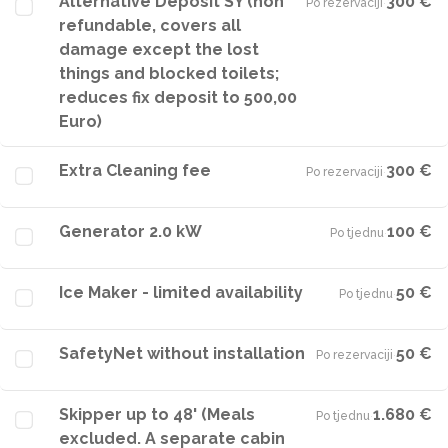
Alternative Deposit SY (non
300 €
Po rezervaciji
·
refundable, covers all
damage except the lost
things and blocked toilets;
reduces fix deposit to 500,00
Euro)
Extra Cleaning fee
300 €
Po rezervaciji
·
Generator 2.0 kW
100 €
Po tjednu
·
Ice Maker - limited availability
50 €
Po tjednu
·
SafetyNet without installation
50 €
Po rezervaciji
·
Skipper up to 48' (Meals
1.680 €
Po tjednu
·
excluded. A separate cabin