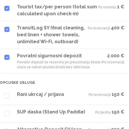
Tourist tax/per person (total sum
1 €
Po noćenju
·
calculated upon check-in)
TransitLog SY (final cleaning,
400 €
Po rezervaciji
·
bed linen + shower towels,
unlimited Wi-Fi, outboard)
Povratni sigurnosni depozit
2.000 €
Povratni depozit se rezervira pri preuzimanju broda i
Po rezervaciji
vraća se nakon povrata broda bez oštećenja.
OPCIJSKE USLUGE
Rani ukrcaj / prijava
150 €
Po rezervaciji
·
SUP daska (Stand Up Paddle)
150 €
Po tjednu
·