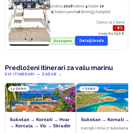
Godina
2018
Kabine
4
Osobe
10
Solarni paneli
Bimini
Autopilot
Cijena za 7 dana
−
8
%
1.145 €
1.050 €
Detalji broda
Dostupno
Predloženi itinerari za vašu marinu
SVI ITINERARI — ZADAR
→
14 DANA
7 DANA
Sukošan → Kornati → Hvar
Sukošan → Kornati → 
→ Korcula → Vis → Skradin
Kornati i Krka iz Sukošana, 7