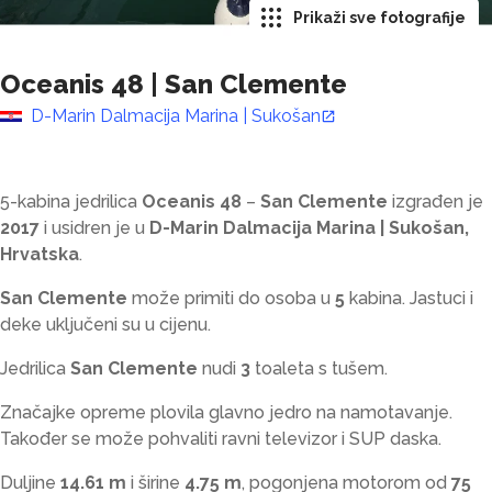
Prikaži sve fotografije
Oceanis 48
|
San Clemente
D-Marin Dalmacija Marina | Sukošan
5-kabina jedrilica
Oceanis 48
–
San Clemente
izgrađen je
2017
i usidren je u
D-Marin Dalmacija Marina | Sukošan,
Hrvatska
.
San Clemente
može primiti do
osoba u
5
kabina. Jastuci i
deke uključeni su u cijenu.
Jedrilica
San Clemente
nudi
3
toaleta s tušem
.
Značajke opreme plovila glavno jedro na namotavanje.
Također se može pohvaliti ravni televizor i SUP daska.
Duljine
14.61 m
i širine
4.75 m
, pogonjena motorom od
75