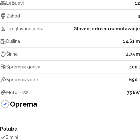
Ležajevi
12
Zahod
3
Tip glavnog jedra
Glavno jedro na namotavanje
Duljina
14.61 m
Širina
4.75 m
Spremnik goriva
400 l
Spremnik vode
690 l
Motor (kW)
75 kW
Oprema
Paluba
Bimini