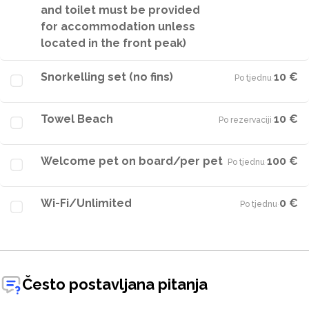
and toilet must be provided
for accommodation unless
located in the front peak)
Snorkelling set (no fins)
10 €
Po tjednu
·
Towel Beach
10 €
Po rezervaciji
·
Welcome pet on board/per pet
100 €
Po tjednu
·
Wi-Fi/Unlimited
0 €
Po tjednu
·
Često postavljana pitanja