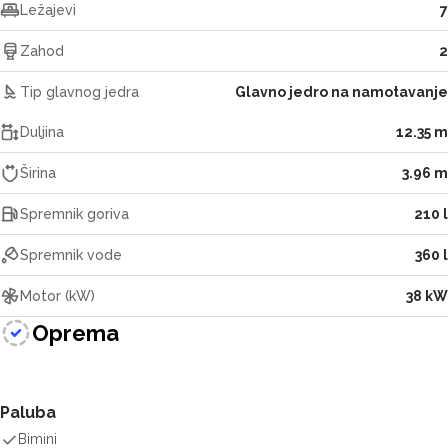
Ležajevi
7
Zahod
2
Tip glavnog jedra
Glavno jedro na namotavanje
Duljina
12.35 m
Širina
3.96 m
Spremnik goriva
210 l
Spremnik vode
360 l
Motor (kW)
38 kW
Oprema
Paluba
Bimini