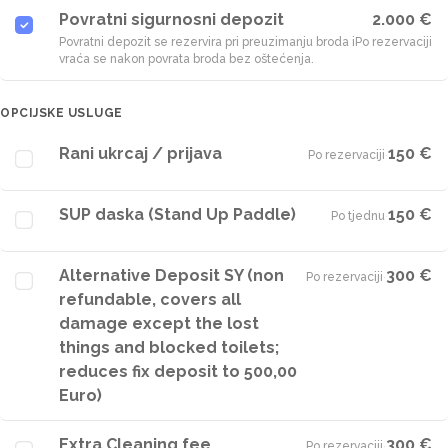
Povratni sigurnosni depozit
2.000 €
Povratni depozit se rezervira pri preuzimanju broda i
Po rezervaciji
vraća se nakon povrata broda bez oštećenja.
OPCIJSKE USLUGE
Rani ukrcaj / prijava
150 €
Po rezervaciji
·
SUP daska (Stand Up Paddle)
150 €
Po tjednu
·
Alternative Deposit SY (non
300 €
Po rezervaciji
·
refundable, covers all
damage except the lost
things and blocked toilets;
reduces fix deposit to 500,00
Euro)
Extra Cleaning fee
300 €
Po rezervaciji
·