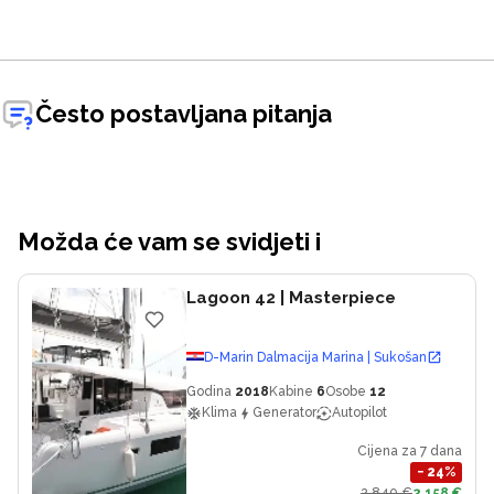
Često postavljana pitanja
Možda će vam se svidjeti i
Lagoon 42
| Masterpiece
D-Marin Dalmacija Marina | Sukošan
Godina
2018
Kabine
6
Osobe
12
Klima
Generator
Autopilot
Cijena za 7 dana
−
24
%
2.840 €
2.158 €