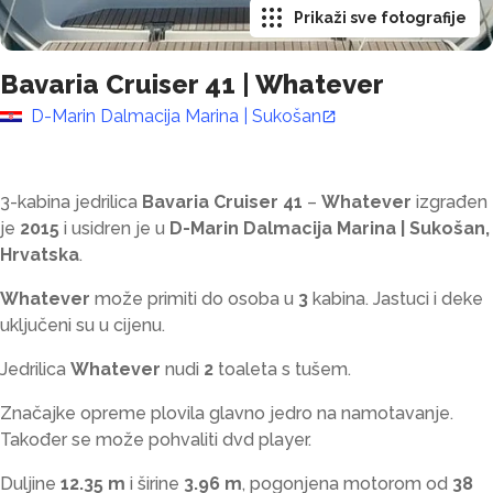
Prikaži sve fotografije
Bavaria Cruiser 41
|
Whatever
D-Marin Dalmacija Marina | Sukošan
3-kabina jedrilica
Bavaria Cruiser 41
–
Whatever
izgrađen
je
2015
i usidren je u
D-Marin Dalmacija Marina | Sukošan,
Hrvatska
.
Whatever
može primiti do
osoba u
3
kabina. Jastuci i deke
uključeni su u cijenu.
Jedrilica
Whatever
nudi
2
toaleta s tušem
.
Značajke opreme plovila glavno jedro na namotavanje.
Također se može pohvaliti dvd player.
Duljine
12.35 m
i širine
3.96 m
, pogonjena motorom od
38