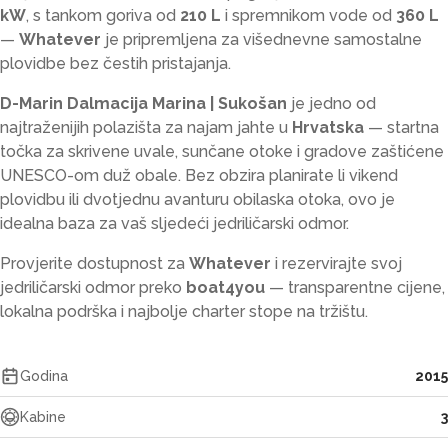
kW
, s tankom goriva od
210 L
i spremnikom vode od
360 L
—
Whatever
je pripremljena za višednevne samostalne
plovidbe bez čestih pristajanja.
D-Marin Dalmacija Marina | Sukošan
je jedno od
najtraženijih polazišta za najam jahte u
Hrvatska
— startna
točka za skrivene uvale, sunčane otoke i gradove zaštićene
UNESCO-om duž obale. Bez obzira planirate li vikend
plovidbu ili dvotjednu avanturu obilaska otoka, ovo je
idealna baza za vaš sljedeći jedriličarski odmor.
Provjerite dostupnost za
Whatever
i rezervirajte svoj
jedriličarski odmor preko
boat4you
— transparentne cijene,
lokalna podrška i najbolje charter stope na tržištu.
Godina
2015
Kabine
3