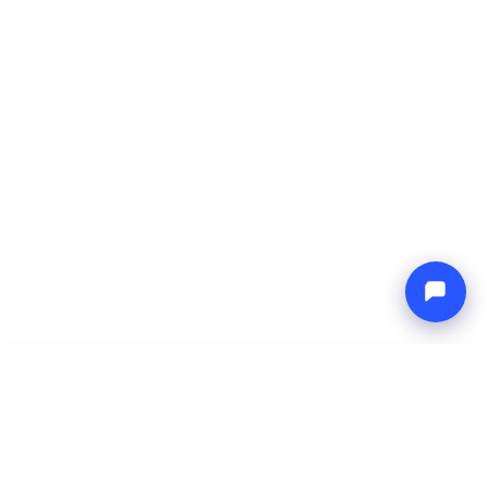
-
Ukupna cijena
Endless blue
8 Aug 2026
-
15 Aug 2026
Boat4you