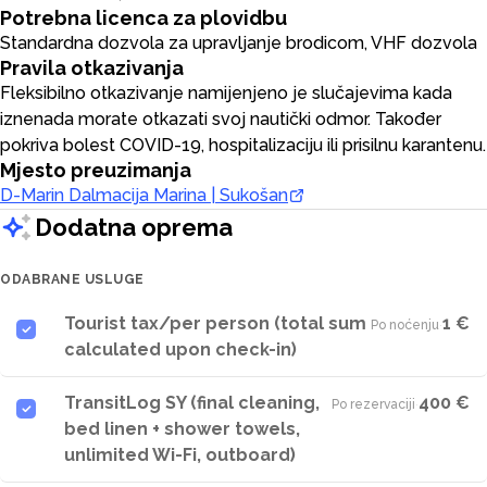
Potrebna licenca za plovidbu
Standardna dozvola za upravljanje brodicom, VHF dozvola
Pravila otkazivanja
Fleksibilno otkazivanje namijenjeno je slučajevima kada
iznenada morate otkazati svoj nautički odmor. Također
pokriva bolest COVID-19, hospitalizaciju ili prisilnu karantenu.
Mjesto preuzimanja
D-Marin Dalmacija Marina | Sukošan
Dodatna oprema
ODABRANE USLUGE
Tourist tax/per person (total sum
1 €
Po noćenju
·
calculated upon check-in)
TransitLog SY (final cleaning,
400 €
Po rezervaciji
·
bed linen + shower towels,
unlimited Wi-Fi, outboard)