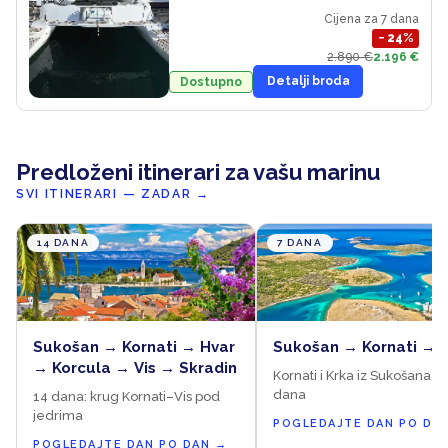
Cijena za 7 dana
−
24
%
2.890 €
2.196 €
Detalji broda
Dostupno
Predloženi itinerari za vašu marinu
SVI ITINERARI — ZADAR
→
14 DANA
7 DANA
Sukošan → Kornati → Hvar
Sukošan → Kornati → 
→ Korcula → Vis → Skradin
Kornati i Krka iz Sukošana, 7
dana
14 dana: krug Kornati–Vis pod
jedrima
POGLEDAJTE DAN PO DA
POGLEDAJTE DAN PO DAN
→