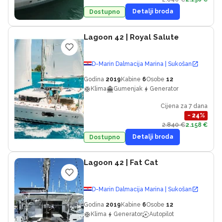
Detalji broda
Dostupno
Lagoon 42
| Royal Salute
D-Marin Dalmacija Marina | Sukošan
Godina
2019
Kabine
6
Osobe
12
Klima
Gumenjak
Generator
Cijena za 7 dana
−
24
%
2.840 €
2.158 €
Detalji broda
Dostupno
Lagoon 42
| Fat Cat
D-Marin Dalmacija Marina | Sukošan
Godina
2019
Kabine
6
Osobe
12
Klima
Generator
Autopilot