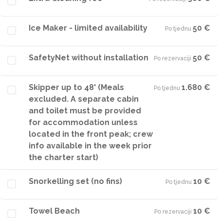
Ice Maker - limited availability
50 €
Po tjednu
·
SafetyNet without installation
50 €
Po rezervaciji
·
Skipper up to 48' (Meals
1.680 €
Po tjednu
·
excluded. A separate cabin
and toilet must be provided
for accommodation unless
located in the front peak; crew
info available in the week prior
the charter start)
Snorkelling set (no fins)
10 €
Po tjednu
·
Towel Beach
10 €
Po rezervaciji
·