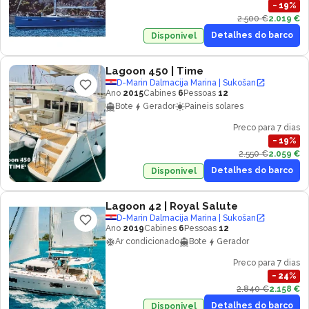
−
19
%
2.500 €
2.019 €
Detalhes do barco
Disponivel
Lagoon 450
| Time
D-Marin Dalmacija Marina | Sukošan
Ano
2015
Cabines
6
Pessoas
12
Bote
Gerador
Paineis solares
Preco para 7 dias
−
19
%
2.550 €
2.059 €
Detalhes do barco
Disponivel
Lagoon 42
| Royal Salute
D-Marin Dalmacija Marina | Sukošan
Ano
2019
Cabines
6
Pessoas
12
Ar condicionado
Bote
Gerador
Preco para 7 dias
−
24
%
2.840 €
2.158 €
Detalhes do barco
Disponivel