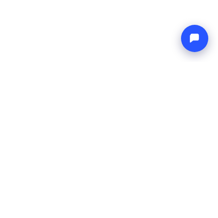
Endless blue
Boat4you
EMPRESA
REDE
Sobre Nós
Europe Yachts
Como Trabalhamos
Catamaran Croatia
FAQ
Catamaran Greece
Blog
Catamaran Italy
Contato
Catamaran Caribbean
Yacht Charter Croatia
LEGAL