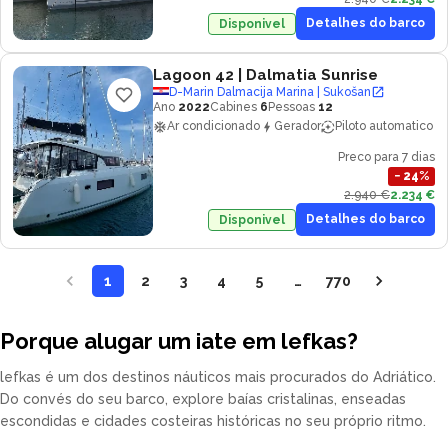
Detalhes do barco
Disponivel
Lagoon 42
| Dalmatia Sunrise
D-Marin Dalmacija Marina | Sukošan
Ano
2022
Cabines
6
Pessoas
12
Ar condicionado
Gerador
Piloto automatico
Preco para 7 dias
−
24
%
2.940 €
2.234 €
Detalhes do barco
Disponivel
1
2
3
4
5
…
770
Porque alugar um iate em lefkas?
lefkas é um dos destinos náuticos mais procurados do Adriático.
Do convés do seu barco, explore baías cristalinas, enseadas
escondidas e cidades costeiras históricas no seu próprio ritmo.