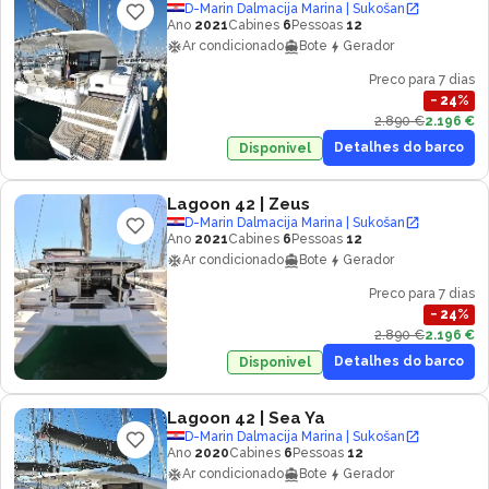
D-Marin Dalmacija Marina | Sukošan
Ano
2021
Cabines
6
Pessoas
12
Ar condicionado
Bote
Gerador
Preco para 7 dias
−
24
%
2.890 €
2.196 €
Detalhes do barco
Disponivel
Lagoon 42
| Zeus
D-Marin Dalmacija Marina | Sukošan
Ano
2021
Cabines
6
Pessoas
12
Ar condicionado
Bote
Gerador
Preco para 7 dias
−
24
%
2.890 €
2.196 €
Detalhes do barco
Disponivel
Lagoon 42
| Sea Ya
D-Marin Dalmacija Marina | Sukošan
Ano
2020
Cabines
6
Pessoas
12
Ar condicionado
Bote
Gerador