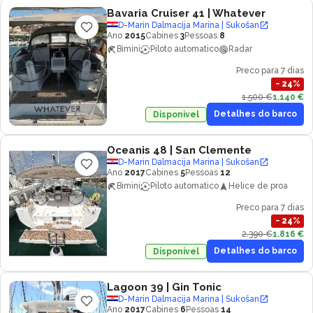
Bavaria Cruiser 41
| Whatever
D-Marin Dalmacija Marina | Sukošan
Ano
2015
Cabines
3
Pessoas
8
Bimini
Piloto automatico
Radar
Preco para 7 dias
−
24
%
1.500 €
1.140 €
Detalhes do barco
Disponivel
Oceanis 48
| San Clemente
D-Marin Dalmacija Marina | Sukošan
Ano
2017
Cabines
5
Pessoas
12
Bimini
Piloto automatico
Helice de proa
Preco para 7 dias
−
24
%
2.390 €
1.816 €
Detalhes do barco
Disponivel
Lagoon 39
| Gin Tonic
D-Marin Dalmacija Marina | Sukošan
Ano
2017
Cabines
6
Pessoas
14