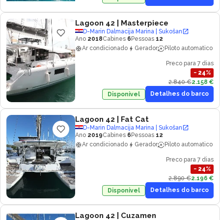
Lagoon 42
| Masterpiece
D-Marin Dalmacija Marina | Sukošan
Ano
2018
Cabines
6
Pessoas
12
Ar condicionado
Gerador
Piloto automatico
Preco para 7 dias
−
24
%
2.840 €
2.158 €
Detalhes do barco
Disponivel
Lagoon 42
| Fat Cat
D-Marin Dalmacija Marina | Sukošan
Ano
2019
Cabines
6
Pessoas
12
Ar condicionado
Gerador
Piloto automatico
Preco para 7 dias
−
24
%
2.890 €
2.196 €
Detalhes do barco
Disponivel
Lagoon 42
| Cuzamen