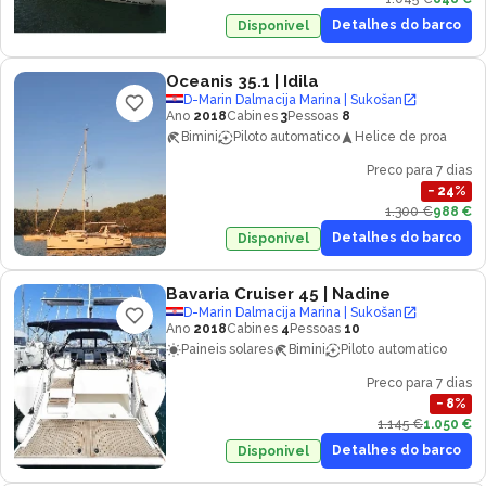
Detalhes do barco
Disponivel
Oceanis 35.1
| Idila
D-Marin Dalmacija Marina | Sukošan
Ano
2018
Cabines
3
Pessoas
8
Bimini
Piloto automatico
Helice de proa
Preco para 7 dias
−
24
%
1.300 €
988 €
Detalhes do barco
Disponivel
Bavaria Cruiser 45
| Nadine
D-Marin Dalmacija Marina | Sukošan
Ano
2018
Cabines
4
Pessoas
10
Paineis solares
Bimini
Piloto automatico
Preco para 7 dias
−
8
%
1.145 €
1.050 €
Detalhes do barco
Disponivel