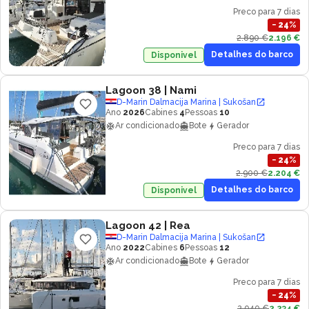
Preco para 7 dias
−
24
%
2.890 €
2.196 €
Detalhes do barco
Disponivel
Lagoon 38
| Nami
D-Marin Dalmacija Marina | Sukošan
Ano
2026
Cabines
4
Pessoas
10
Ar condicionado
Bote
Gerador
Preco para 7 dias
−
24
%
2.900 €
2.204 €
Detalhes do barco
Disponivel
Lagoon 42
| Rea
D-Marin Dalmacija Marina | Sukošan
Ano
2022
Cabines
6
Pessoas
12
Ar condicionado
Bote
Gerador
Preco para 7 dias
−
24
%
2.940 €
2.234 €