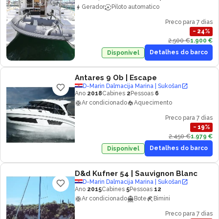
Gerador
Piloto automatico
Preco para 7 dias
−
24
%
2.500 €
1.900 €
Detalhes do barco
Disponivel
Antares 9 Ob
| Escape
D-Marin Dalmacija Marina | Sukošan
Ano
2018
Cabines
2
Pessoas
6
Ar condicionado
Aquecimento
Preco para 7 dias
−
19
%
2.450 €
1.979 €
Detalhes do barco
Disponivel
D&d Kufner 54
| Sauvignon Blanc
D-Marin Dalmacija Marina | Sukošan
Ano
2015
Cabines
5
Pessoas
12
Ar condicionado
Bote
Bimini
Preco para 7 dias