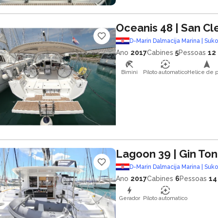
Oceanis 48
| San C
D-Marin Dalmacija Marina | Suk
Ano
2017
Cabines
5
Pessoas
12
Bimini
Piloto automatico
Helice de p
Lagoon 39
| Gin Ton
D-Marin Dalmacija Marina | Suk
Ano
2017
Cabines
6
Pessoas
14
Gerador
Piloto automatico