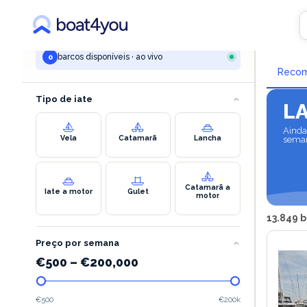
A SUA PESQUISA
Alug
crikvenica
barcos disponíveis · ao vivo
0
Reco
Tipo de iate
L
Ainda
Vela
Catamarã
Lancha
seman
Catamarã a
Iate a motor
Gulet
motor
13.849 b
Preço por semana
€
500
–
€
200,000
€500
€200k