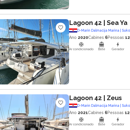
Lagoon 42
| Sea Ya
D-Marin Dalmacija Marina | Suk
Ano
2020
Cabines
6
Pessoas
12
Ar condicionado
Bote
Gerador
Lagoon 42
| Zeus
D-Marin Dalmacija Marina | Suk
Ano
2021
Cabines
6
Pessoas
12
Ar condicionado
Bote
Gerador