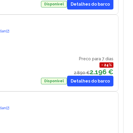
Detalhes do barco
Disponivel
ošan
Preco para 7 dias
−
24
%
2.196 €
2.890 €
Detalhes do barco
Disponivel
ošan