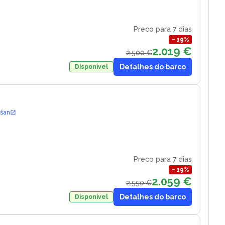
Preco para 7 dias
−
19
%
2.019 €
2.500 €
Detalhes do barco
Disponivel
ošan
Preco para 7 dias
−
19
%
2.059 €
2.550 €
Detalhes do barco
Disponivel