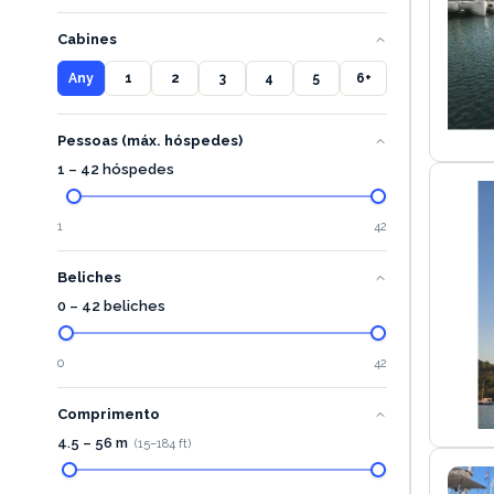
Cabines
Any
1
2
3
4
5
6+
Pessoas (máx. hóspedes)
1 – 42 hóspedes
1
42
Beliches
0 – 42 beliches
0
42
Comprimento
4.5
–
56
m
(
15
–
184
ft)