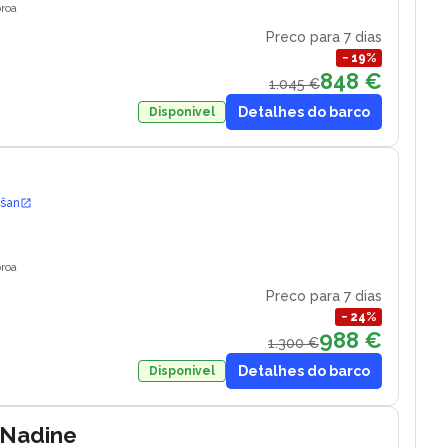
roa
Preco para 7 dias
−
19
%
848 €
1.045 €
Detalhes do barco
Disponivel
ošan
roa
Preco para 7 dias
−
24
%
988 €
1.300 €
Detalhes do barco
Disponivel
 Nadine