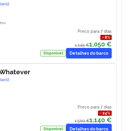
ošan
tico
Preco para 7 dias
−
8
%
1.050 €
1.145 €
Detalhes do barco
Disponivel
 Whatever
ošan
Preco para 7 dias
−
24
%
1.140 €
1.500 €
Detalhes do barco
Disponivel