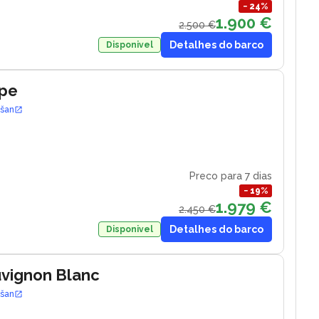
−
24
%
1.900 €
2.500 €
Detalhes do barco
Disponivel
ape
ošan
Preco para 7 dias
−
19
%
1.979 €
2.450 €
Detalhes do barco
Disponivel
uvignon Blanc
ošan