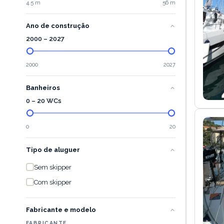
4.5 m
56 m
Ano de construção
2000
–
2027
2000
2027
Banheiros
0 – 20 WCs
0
20
Tipo de aluguer
Sem skipper
Com skipper
Fabricante e modelo
FABRICANTE