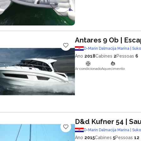
Antares 9 Ob
| Esc
D-Marin Dalmacija Marina | Suk
Ano
2018
Cabines
2
Pessoas
6
Ar condicionado
Aquecimento
D&d Kufner 54
| Sa
D-Marin Dalmacija Marina | Suk
Ano
2015
Cabines
5
Pessoas
12