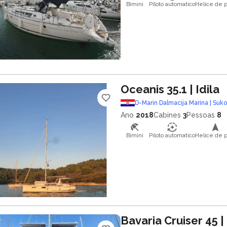
Bimini
Piloto automatico
Helice de p
Oceanis 35.1
| Idila
D-Marin Dalmacija Marina | Suk
Ano
2018
Cabines
3
Pessoas
8
Bimini
Piloto automatico
Helice de p
Bavaria Cruiser 45
|