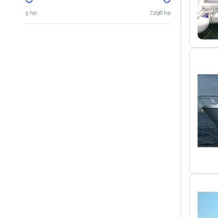
5 hp
7,296 hp