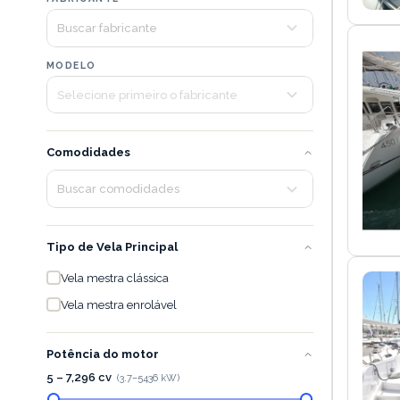
MODELO
Comodidades
Tipo de Vela Principal
Vela mestra clássica
Vela mestra enrolável
Potência do motor
5 – 7,296 cv
(
3.7
–
5436
kW)