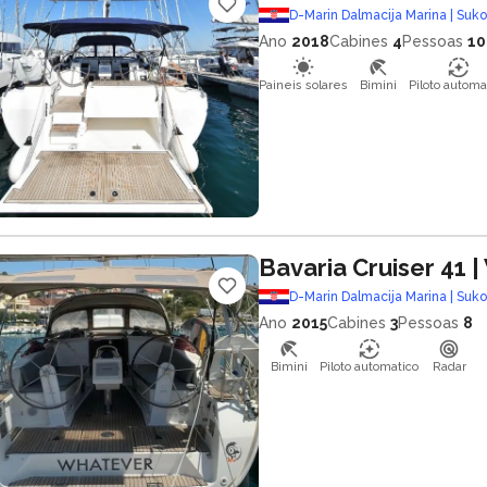
D-Marin Dalmacija Marina | Suk
Ano
2018
Cabines
4
Pessoas
10
Paineis solares
Bimini
Piloto automa
Bavaria Cruiser 41
|
D-Marin Dalmacija Marina | Suk
Ano
2015
Cabines
3
Pessoas
8
Bimini
Piloto automatico
Radar