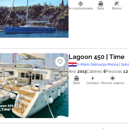
Ar condicionado
Bote
Bimini
Lagoon 450
| Time
D-Marin Dalmacija Marina | Suk
Ano
2015
Cabines
6
Pessoas
12
Bote
Gerador
Paineis solares