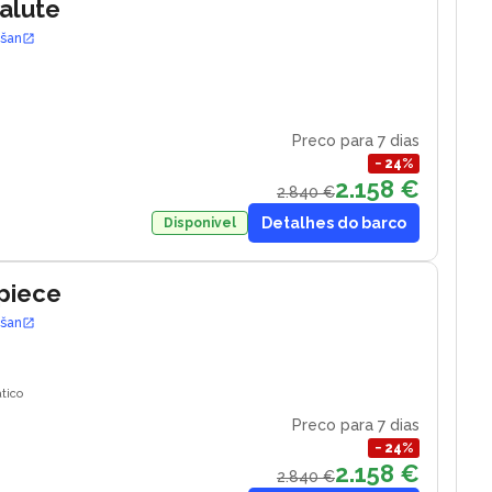
Salute
ošan
Preco para 7 dias
−
24
%
2.158 €
2.840 €
Detalhes do barco
Disponivel
piece
ošan
tico
Preco para 7 dias
−
24
%
2.158 €
2.840 €