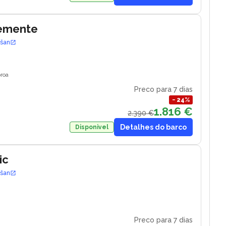
lemente
ošan
roa
Preco para 7 dias
−
24
%
1.816 €
2.390 €
Detalhes do barco
Disponivel
ic
ošan
Preco para 7 dias