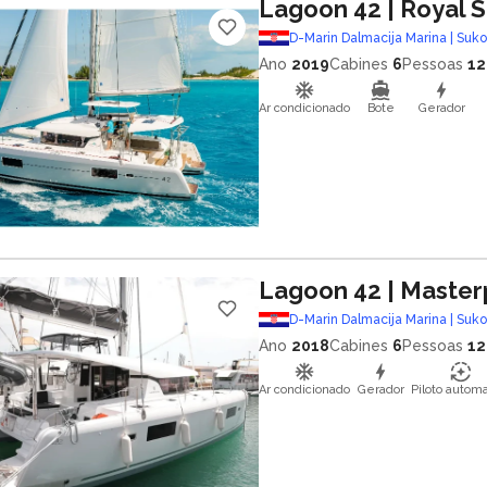
Lagoon 42
| Royal 
D-Marin Dalmacija Marina | Suk
Ano
2019
Cabines
6
Pessoas
12
Ar condicionado
Bote
Gerador
Lagoon 42
| Master
D-Marin Dalmacija Marina | Suk
Ano
2018
Cabines
6
Pessoas
12
Ar condicionado
Gerador
Piloto automa