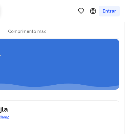
ca e city port
Entrar
Comprimento max
jla
ošan