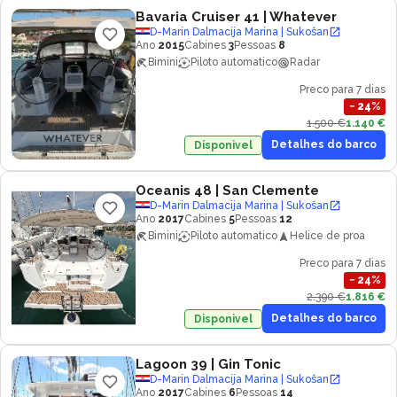
Bavaria Cruiser 41
| Whatever
D-Marin Dalmacija Marina | Sukošan
Ano
2015
Cabines
3
Pessoas
8
Bimini
Piloto automatico
Radar
Preco para 7 dias
−
24
%
1.500 €
1.140 €
Detalhes do barco
Disponivel
Oceanis 48
| San Clemente
D-Marin Dalmacija Marina | Sukošan
Ano
2017
Cabines
5
Pessoas
12
Bimini
Piloto automatico
Helice de proa
Preco para 7 dias
−
24
%
2.390 €
1.816 €
Detalhes do barco
Disponivel
Lagoon 39
| Gin Tonic
D-Marin Dalmacija Marina | Sukošan
Ano
2017
Cabines
6
Pessoas
14