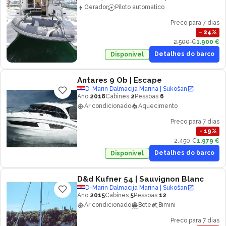
Gerador
Piloto automatico
Preco para 7 dias
−
24
%
2.500 €
1.900 €
Detalhes do barco
Disponivel
Antares 9 Ob
| Escape
D-Marin Dalmacija Marina | Sukošan
Ano
2018
Cabines
2
Pessoas
6
Ar condicionado
Aquecimento
Preco para 7 dias
−
19
%
2.450 €
1.979 €
Detalhes do barco
Disponivel
D&d Kufner 54
| Sauvignon Blanc
D-Marin Dalmacija Marina | Sukošan
Ano
2015
Cabines
5
Pessoas
12
Ar condicionado
Bote
Bimini
Preco para 7 dias