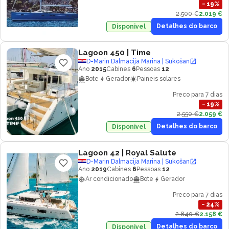
−
19
%
2.500 €
2.019 €
Detalhes do barco
Disponivel
Lagoon 450
| Time
D-Marin Dalmacija Marina | Sukošan
Ano
2015
Cabines
6
Pessoas
12
Bote
Gerador
Paineis solares
Preco para 7 dias
−
19
%
2.550 €
2.059 €
Detalhes do barco
Disponivel
Lagoon 42
| Royal Salute
D-Marin Dalmacija Marina | Sukošan
Ano
2019
Cabines
6
Pessoas
12
Ar condicionado
Bote
Gerador
Preco para 7 dias
−
24
%
2.840 €
2.158 €
Detalhes do barco
Disponivel