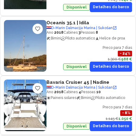
Detalhes do barco
Disponivel
Oceanis 35.1
| Idila
D-Marin Dalmacija Marina | Sukošan
Ano
2018
Cabines
3
Pessoas
8
Bimini
Piloto automatico
Helice de proa
Preco para 7 dias
−
24
%
1.300 €
988 €
Detalhes do barco
Disponivel
Bavaria Cruiser 45
| Nadine
D-Marin Dalmacija Marina | Sukošan
Ano
2018
Cabines
4
Pessoas
10
Paineis solares
Bimini
Piloto automatico
Preco para 7 dias
−
8
%
1.145 €
1.050 €
Detalhes do barco
Disponivel