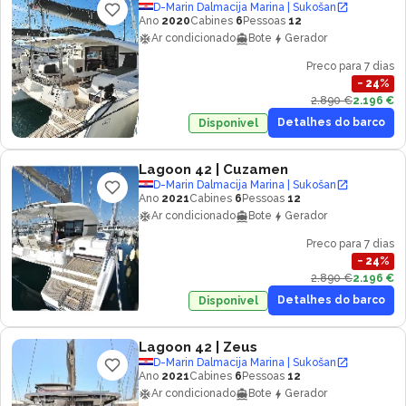
D-Marin Dalmacija Marina | Sukošan
Ano
2020
Cabines
6
Pessoas
12
Ar condicionado
Bote
Gerador
Preco para 7 dias
−
24
%
2.890 €
2.196 €
Detalhes do barco
Disponivel
Lagoon 42
| Cuzamen
D-Marin Dalmacija Marina | Sukošan
Ano
2021
Cabines
6
Pessoas
12
Ar condicionado
Bote
Gerador
Preco para 7 dias
−
24
%
2.890 €
2.196 €
Detalhes do barco
Disponivel
Lagoon 42
| Zeus
D-Marin Dalmacija Marina | Sukošan
Ano
2021
Cabines
6
Pessoas
12
Ar condicionado
Bote
Gerador