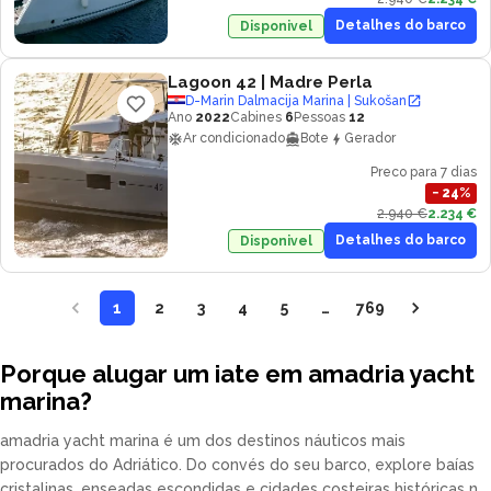
Detalhes do barco
Disponivel
Lagoon 42
| Madre Perla
D-Marin Dalmacija Marina | Sukošan
Ano
2022
Cabines
6
Pessoas
12
Ar condicionado
Bote
Gerador
Preco para 7 dias
−
24
%
2.940 €
2.234 €
Detalhes do barco
Disponivel
1
2
3
4
5
…
769
Porque alugar um iate em amadria yacht
marina?
amadria yacht marina é um dos destinos náuticos mais
procurados do Adriático. Do convés do seu barco, explore baías
cristalinas, enseadas escondidas e cidades costeiras históricas no