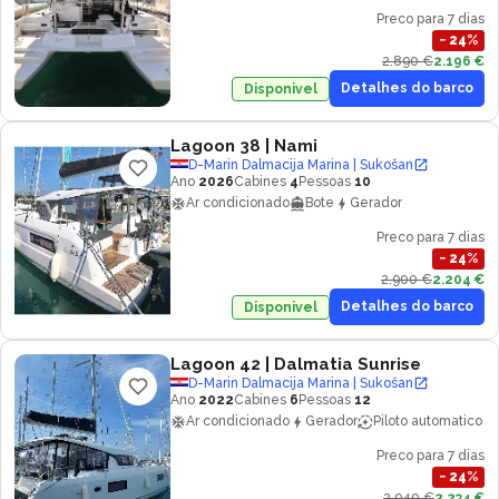
Preco para 7 dias
−
24
%
2.890 €
2.196 €
Detalhes do barco
Disponivel
Lagoon 38
| Nami
D-Marin Dalmacija Marina | Sukošan
Ano
2026
Cabines
4
Pessoas
10
Ar condicionado
Bote
Gerador
Preco para 7 dias
−
24
%
2.900 €
2.204 €
Detalhes do barco
Disponivel
Lagoon 42
| Dalmatia Sunrise
D-Marin Dalmacija Marina | Sukošan
Ano
2022
Cabines
6
Pessoas
12
Ar condicionado
Gerador
Piloto automatico
Preco para 7 dias
−
24
%
2.940 €
2.234 €