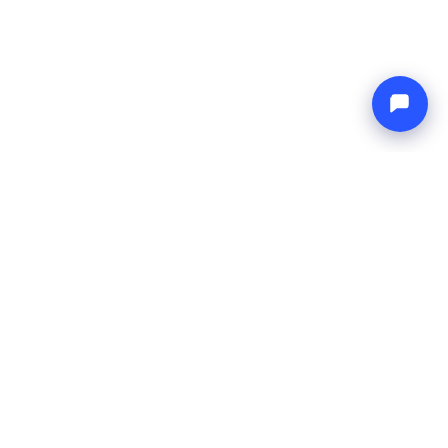
Endless blue
Boat4you
EMPRESA
REDE
Sobre Nós
Europe Yachts
Como Trabalhamos
Catamaran Croatia
FAQ
Catamaran Greece
Blog
Catamaran Italy
Contato
Catamaran Caribbean
Yacht Charter Croatia