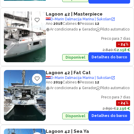
Lagoon 42
| Masterpiece
D-Marin Dalmacija Marina | Sukošan
Ano
2018
Cabines
6
Pessoas
12
Ar condicionado
Gerador
Piloto automatico
Preco para 7 dias
−
24
%
2.840 €
2.158 €
Detalhes do barco
Disponivel
Lagoon 42
| Fat Cat
D-Marin Dalmacija Marina | Sukošan
Ano
2019
Cabines
6
Pessoas
12
Ar condicionado
Gerador
Piloto automatico
Preco para 7 dias
−
24
%
2.890 €
2.196 €
Detalhes do barco
Disponivel
Lagoon 42
| Sea Ya