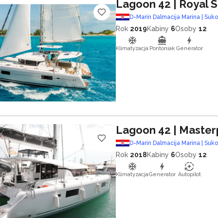
Lagoon 42
| Royal 
D-Marin Dalmacija Marina | Suk
Rok
2019
Kabiny
6
Osoby
12
Klimatyzacja
Pontoniak
Generator
Lagoon 42
| Master
D-Marin Dalmacija Marina | Suk
Rok
2018
Kabiny
6
Osoby
12
Klimatyzacja
Generator
Autopilot