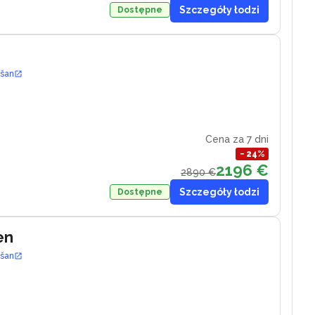
Szczegóły łodzi
Dostępne
ošan
Cena za 7 dni
−
24
%
2196 €
2890 €
Szczegóły łodzi
Dostępne
en
ošan