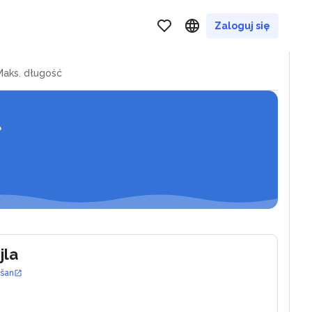
ina lav - podstrana
Zaloguj się
Maks. długość
jla
ošan