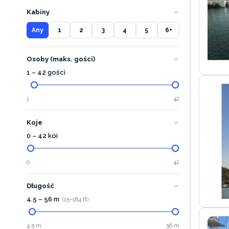
Kabiny
Any
1
2
3
4
5
6+
Osoby (maks. gości)
1 – 42 gości
1
42
Koje
0 – 42 koi
0
42
Długość
4.5
–
56
m
(
15
–
184
ft)
4.5 m
56 m