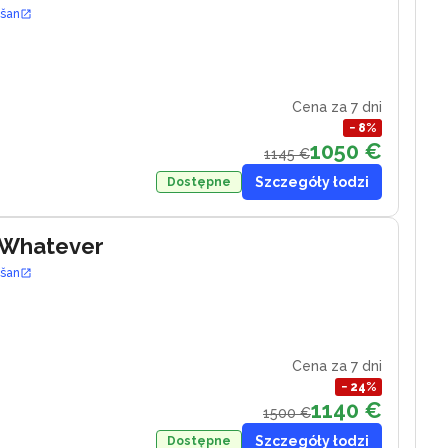
ošan
Cena za 7 dni
−
8
%
1050 €
1145 €
Szczegóły łodzi
Dostępne
 Whatever
ošan
Cena za 7 dni
−
24
%
1140 €
1500 €
Szczegóły łodzi
Dostępne