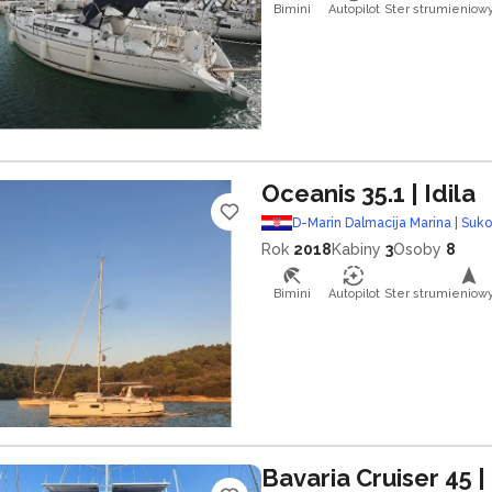
Bimini
Autopilot
Ster strumieniow
Oceanis 35.1
| Idila
D-Marin Dalmacija Marina | Suk
Rok
2018
Kabiny
3
Osoby
8
Bimini
Autopilot
Ster strumieniow
Bavaria Cruiser 45
|