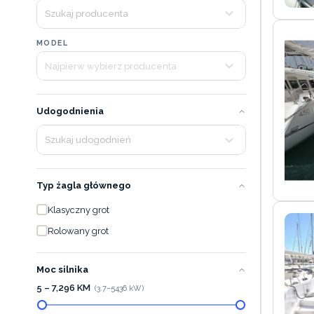
MODEL
Udogodnienia
Typ żagla głównego
Klasyczny grot
Rolowany grot
Moc silnika
5 – 7,296 KM
(
3.7
–
5436
kW)