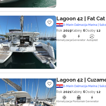
Lagoon 42
| Fat Cat
D-Marin Dalmacija Marina | Suk
Rok
2019
Kabiny
6
Osoby
12
Klimatyzacja
Generator
Autopilot
Lagoon 42
| Cuzam
D-Marin Dalmacija Marina | Suk
Rok
2021
Kabiny
6
Osoby
12
Klimatyzacja
Pontoniak
Generator