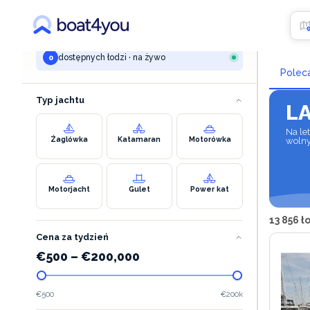
TWOJE WYSZUKIWANIE
Czar
marina lav - podstrana
dostępnych łodzi · na żywo
0
Polec
Typ jachtu
L
Na let
Żaglówka
Katamaran
Motorówka
wolny
Motorjacht
Gulet
Power kat
13 856 
Cena za tydzień
€
500
–
€
200,000
€500
€200k