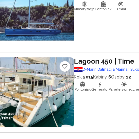
Klimatyzacja
Pontoniak
Bimini
Lagoon 450
| Time
D-Marin Dalmacija Marina | Suk
Rok
2015
Kabiny
6
Osoby
12
Pontoniak
Generator
Panele słoneczn