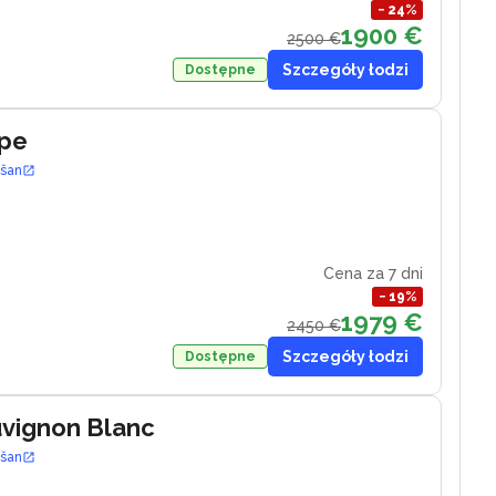
−
24
%
1900 €
2500 €
Szczegóły łodzi
Dostępne
ape
ošan
Cena za 7 dni
−
19
%
1979 €
2450 €
Szczegóły łodzi
Dostępne
uvignon Blanc
ošan