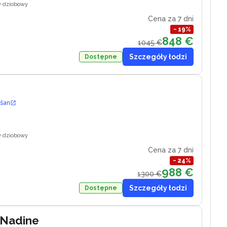
y dziobowy
Cena za 7 dni
−
19
%
848 €
1045 €
Szczegóły łodzi
Dostępne
ošan
y dziobowy
Cena za 7 dni
−
24
%
988 €
1300 €
Szczegóły łodzi
Dostępne
 Nadine