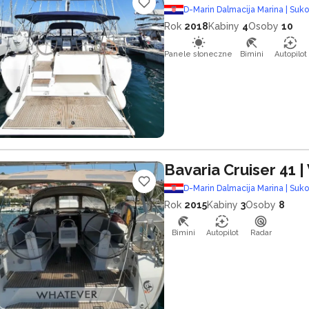
D-Marin Dalmacija Marina | Suk
Rok
2018
Kabiny
4
Osoby
10
Panele słoneczne
Bimini
Autopilot
Bavaria Cruiser 41
|
D-Marin Dalmacija Marina | Suk
Rok
2015
Kabiny
3
Osoby
8
Bimini
Autopilot
Radar