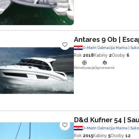
Antares 9 Ob
| Esc
D-Marin Dalmacija Marina | Suk
Rok
2018
Kabiny
2
Osoby
6
Klimatyzacja
Ogrzewanie
D&d Kufner 54
| Sa
D-Marin Dalmacija Marina | Suk
Rok
2015
Kabiny
5
Osoby
12