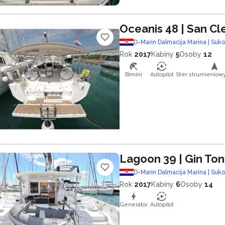
Oceanis 48
| San C
D-Marin Dalmacija Marina | Suk
Rok
2017
Kabiny
5
Osoby
12
Bimini
Autopilot
Ster strumieniow
Lagoon 39
| Gin Ton
D-Marin Dalmacija Marina | Suk
Rok
2017
Kabiny
6
Osoby
14
Generator
Autopilot