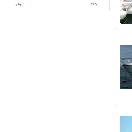
5 hp
7,296 hp