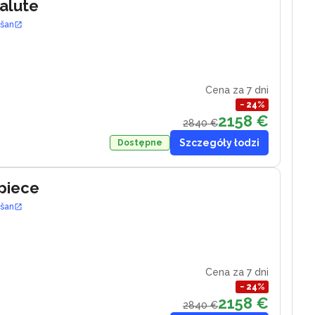
Salute
ošan
Cena za 7 dni
−
24
%
2158 €
2840 €
Szczegóły łodzi
Dostępne
piece
ošan
Cena za 7 dni
−
24
%
2158 €
2840 €