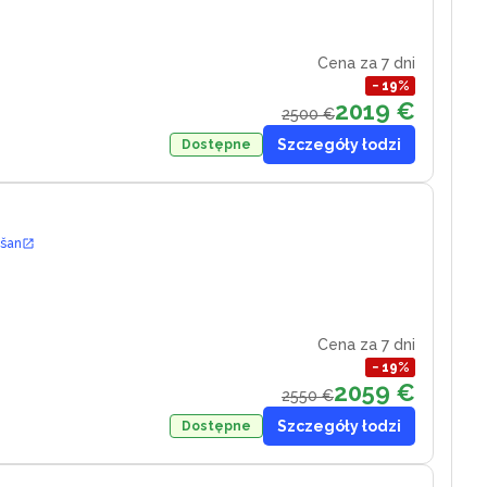
Cena za 7 dni
−
19
%
2019 €
2500 €
Szczegóły łodzi
Dostępne
ošan
e
Cena za 7 dni
−
19
%
2059 €
2550 €
Szczegóły łodzi
Dostępne