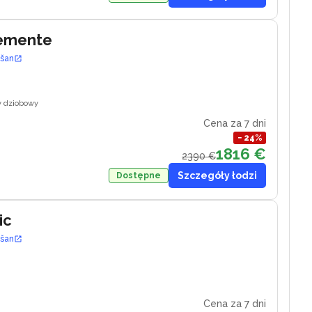
lemente
ošan
y dziobowy
Cena za 7 dni
−
24
%
1816 €
2390 €
Szczegóły łodzi
Dostępne
ic
ošan
Cena za 7 dni