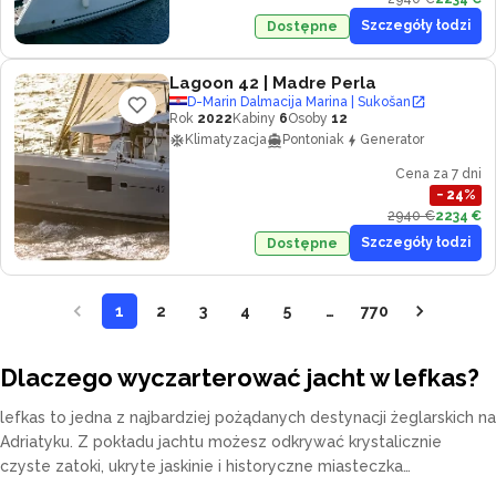
Szczegóły łodzi
Dostępne
Lagoon 42
| Madre Perla
D-Marin Dalmacija Marina | Sukošan
Rok
2022
Kabiny
6
Osoby
12
Klimatyzacja
Pontoniak
Generator
Cena za 7 dni
−
24
%
2940 €
2234 €
Szczegóły łodzi
Dostępne
1
2
3
4
5
…
770
Dlaczego wyczarterować jacht w lefkas?
lefkas to jedna z najbardziej pożądanych destynacji żeglarskich na
Adriatyku. Z pokładu jachtu możesz odkrywać krystalicznie
czyste zatoki, ukryte jaskinie i historyczne miasteczka
przybrzeżne we własnym tempie. Nasza flota obejmuje