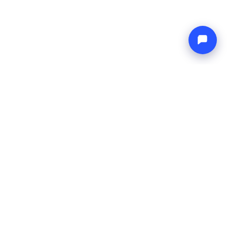
Endless blue
Boat4you
FIRMA
SIEĆ
O nas
Europe Yachts
Jak pracujemy
Catamaran Croatia
FAQ
Catamaran Greece
Blog
Catamaran Italy
Kontakt
Catamaran Caribbean
Yacht Charter Croatia
INFORMACJE PRAWNE