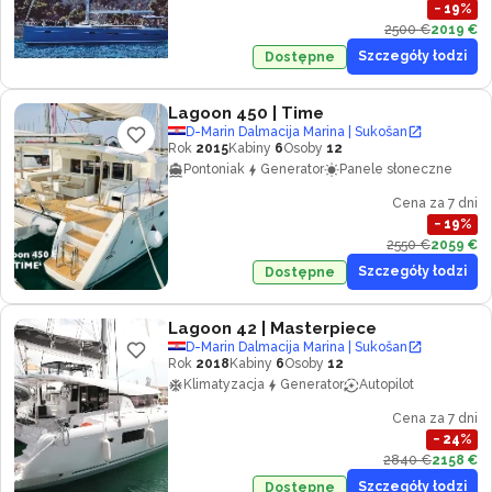
−
19
%
2500 €
2019 €
Szczegóły łodzi
Dostępne
Lagoon 450
| Time
D-Marin Dalmacija Marina | Sukošan
Rok
2015
Kabiny
6
Osoby
12
Pontoniak
Generator
Panele słoneczne
Cena za 7 dni
−
19
%
2550 €
2059 €
Szczegóły łodzi
Dostępne
Lagoon 42
| Masterpiece
D-Marin Dalmacija Marina | Sukošan
Rok
2018
Kabiny
6
Osoby
12
Klimatyzacja
Generator
Autopilot
Cena za 7 dni
−
24
%
2840 €
2158 €
Szczegóły łodzi
Dostępne