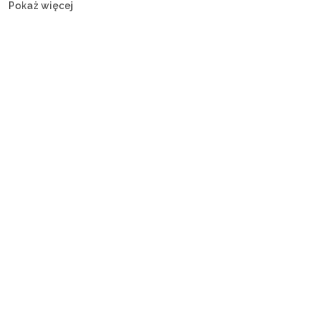
Pokaż więcej
katamarany, jachty żaglowe, jachty motorowe i guletty — z
załogą lub bez, dopasowane do każdego budżetu.