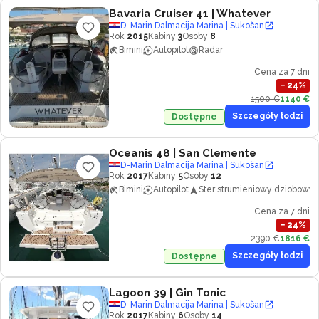
Bavaria Cruiser 41
| Whatever
D-Marin Dalmacija Marina | Sukošan
Rok
2015
Kabiny
3
Osoby
8
Bimini
Autopilot
Radar
Cena za 7 dni
−
24
%
1500 €
1140 €
Szczegóły łodzi
Dostępne
Oceanis 48
| San Clemente
D-Marin Dalmacija Marina | Sukošan
Rok
2017
Kabiny
5
Osoby
12
Bimini
Autopilot
Ster strumieniowy dziobowy
Cena za 7 dni
−
24
%
2390 €
1816 €
Szczegóły łodzi
Dostępne
Lagoon 39
| Gin Tonic
D-Marin Dalmacija Marina | Sukošan
Rok
2017
Kabiny
6
Osoby
14