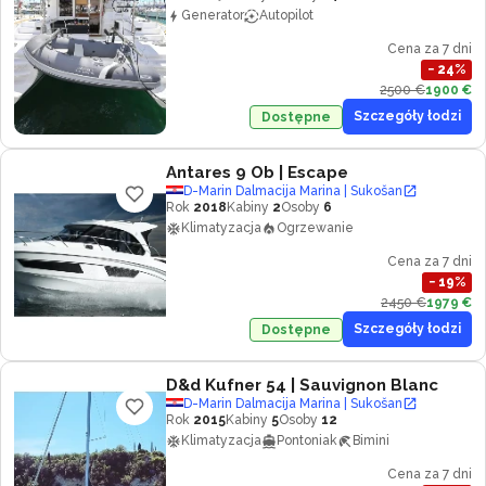
Generator
Autopilot
Cena za 7 dni
−
24
%
2500 €
1900 €
Szczegóły łodzi
Dostępne
Antares 9 Ob
| Escape
D-Marin Dalmacija Marina | Sukošan
Rok
2018
Kabiny
2
Osoby
6
Klimatyzacja
Ogrzewanie
Cena za 7 dni
−
19
%
2450 €
1979 €
Szczegóły łodzi
Dostępne
D&d Kufner 54
| Sauvignon Blanc
D-Marin Dalmacija Marina | Sukošan
Rok
2015
Kabiny
5
Osoby
12
Klimatyzacja
Pontoniak
Bimini
Cena za 7 dni