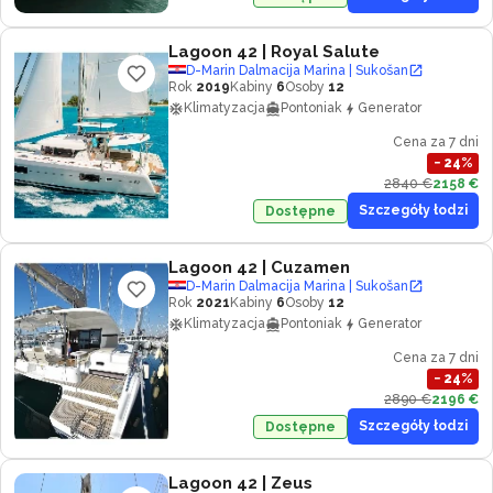
Lagoon 42
| Royal Salute
D-Marin Dalmacija Marina | Sukošan
Rok
2019
Kabiny
6
Osoby
12
Klimatyzacja
Pontoniak
Generator
Cena za 7 dni
−
24
%
2840 €
2158 €
Szczegóły łodzi
Dostępne
Lagoon 42
| Cuzamen
D-Marin Dalmacija Marina | Sukošan
Rok
2021
Kabiny
6
Osoby
12
Klimatyzacja
Pontoniak
Generator
Cena za 7 dni
−
24
%
2890 €
2196 €
Szczegóły łodzi
Dostępne
Lagoon 42
| Zeus