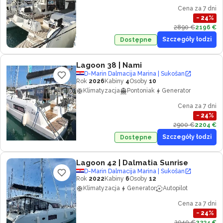
Cena za 7 dni
−
24
%
2890 €
2196 €
Szczegóły łodzi
Dostępne
Lagoon 38
| Nami
D-Marin Dalmacija Marina | Sukošan
Rok
2026
Kabiny
4
Osoby
10
Klimatyzacja
Pontoniak
Generator
Cena za 7 dni
−
24
%
2900 €
2204 €
Szczegóły łodzi
Dostępne
Lagoon 42
| Dalmatia Sunrise
D-Marin Dalmacija Marina | Sukošan
Rok
2022
Kabiny
6
Osoby
12
Klimatyzacja
Generator
Autopilot
Cena za 7 dni
−
24
%
2940 €
2234 €