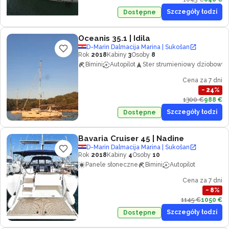
Szczegóły łodzi
Dostępne
Oceanis 35.1
| Idila
D-Marin Dalmacija Marina | Sukošan
Rok
2018
Kabiny
3
Osoby
8
Bimini
Autopilot
Ster strumieniowy dziobowy
Cena za 7 dni
−
24
%
1300 €
988 €
Szczegóły łodzi
Dostępne
Bavaria Cruiser 45
| Nadine
D-Marin Dalmacija Marina | Sukošan
Rok
2018
Kabiny
4
Osoby
10
Panele słoneczne
Bimini
Autopilot
Cena za 7 dni
−
8
%
1145 €
1050 €
Szczegóły łodzi
Dostępne