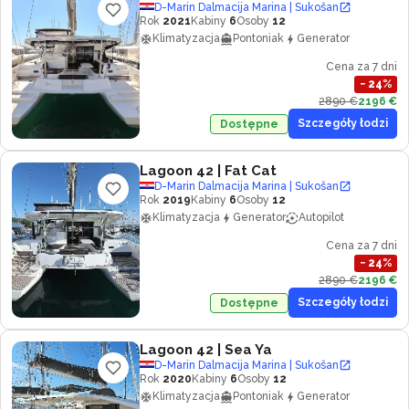
D-Marin Dalmacija Marina | Sukošan
Rok
2021
Kabiny
6
Osoby
12
Klimatyzacja
Pontoniak
Generator
Cena za 7 dni
−
24
%
2890 €
2196 €
Szczegóły łodzi
Dostępne
Lagoon 42
| Fat Cat
D-Marin Dalmacija Marina | Sukošan
Rok
2019
Kabiny
6
Osoby
12
Klimatyzacja
Generator
Autopilot
Cena za 7 dni
−
24
%
2890 €
2196 €
Szczegóły łodzi
Dostępne
Lagoon 42
| Sea Ya
D-Marin Dalmacija Marina | Sukošan
Rok
2020
Kabiny
6
Osoby
12
Klimatyzacja
Pontoniak
Generator