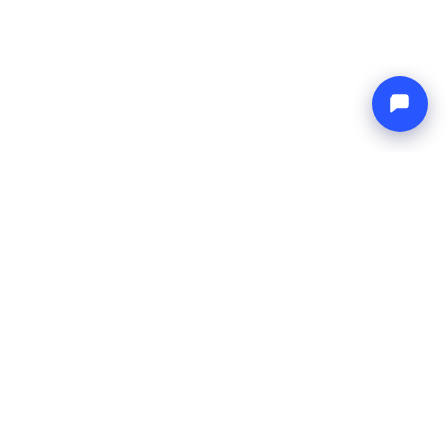
Endless blue
Boat4you
BEDRIJF
NETWERK
Over ons
Europe Yachts
Hoe wij werken
Catamaran Croatia
FAQ
Catamaran Greece
Blog
Catamaran Italy
Contact
Catamaran Caribbean
Yacht Charter Croatia