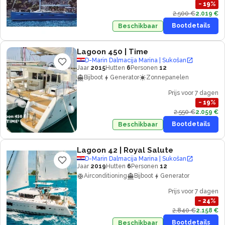
−
19
%
2.500 €
2.019 €
Bootdetails
Beschikbaar
Lagoon 450
| Time
D-Marin Dalmacija Marina | Sukošan
Jaar
2015
Hutten
6
Personen
12
Bijboot
Generator
Zonnepanelen
Prijs voor 7 dagen
−
19
%
2.550 €
2.059 €
Bootdetails
Beschikbaar
Lagoon 42
| Royal Salute
D-Marin Dalmacija Marina | Sukošan
Jaar
2019
Hutten
6
Personen
12
Airconditioning
Bijboot
Generator
Prijs voor 7 dagen
−
24
%
2.840 €
2.158 €
Bootdetails
Beschikbaar