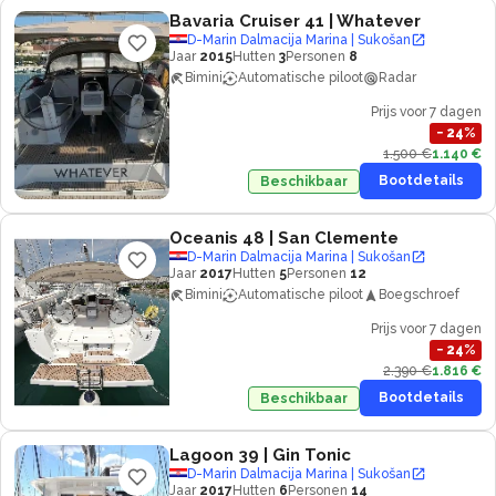
Bavaria Cruiser 41
| Whatever
D-Marin Dalmacija Marina | Sukošan
Jaar
2015
Hutten
3
Personen
8
Bimini
Automatische piloot
Radar
Prijs voor 7 dagen
−
24
%
1.500 €
1.140 €
Bootdetails
Beschikbaar
Oceanis 48
| San Clemente
D-Marin Dalmacija Marina | Sukošan
Jaar
2017
Hutten
5
Personen
12
Bimini
Automatische piloot
Boegschroef
Prijs voor 7 dagen
−
24
%
2.390 €
1.816 €
Bootdetails
Beschikbaar
Lagoon 39
| Gin Tonic
D-Marin Dalmacija Marina | Sukošan
Jaar
2017
Hutten
6
Personen
14