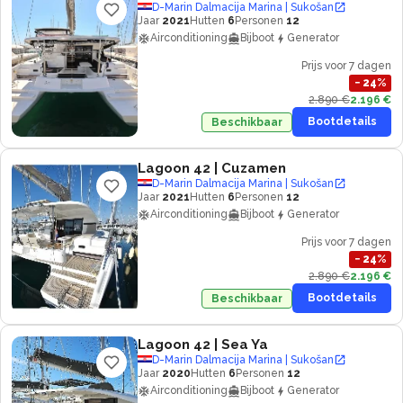
D-Marin Dalmacija Marina | Sukošan
Jaar
2021
Hutten
6
Personen
12
Airconditioning
Bijboot
Generator
Prijs voor 7 dagen
−
24
%
2.890 €
2.196 €
Bootdetails
Beschikbaar
Lagoon 42
| Cuzamen
D-Marin Dalmacija Marina | Sukošan
Jaar
2021
Hutten
6
Personen
12
Airconditioning
Bijboot
Generator
Prijs voor 7 dagen
−
24
%
2.890 €
2.196 €
Bootdetails
Beschikbaar
Lagoon 42
| Sea Ya
D-Marin Dalmacija Marina | Sukošan
Jaar
2020
Hutten
6
Personen
12
Airconditioning
Bijboot
Generator