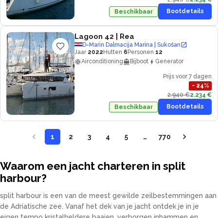
Bootdetails
Beschikbaar
Lagoon 42
| Rea
D-Marin Dalmacija Marina | Sukošan
Jaar
2022
Hutten
6
Personen
12
Airconditioning
Bijboot
Generator
Prijs voor 7 dagen
−
24
%
2.940 €
2.234 €
Bootdetails
Beschikbaar
1
2
3
4
5
…
770
Waarom een jacht charteren in split
harbour?
split harbour is een van de meest gewilde zeilbestemmingen aan
de Adriatische zee. Vanaf het dek van je jacht ontdek je in je
eigen tempo kristalheldere baaien, verborgen inhammen en