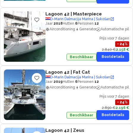
Lagoon 42
| Masterpiece
D-Marin Dalmacija Marina | Sukošan
Jaar
2018
Hutten
6
Personen
12
Airconditioning
Generator
Automatische piloo
Prijs voor 7 dagen
−
24
%
2.840 €
2.158 €
Bootdetails
Beschikbaar
Lagoon 42
| Fat Cat
D-Marin Dalmacija Marina | Sukošan
Jaar
2019
Hutten
6
Personen
12
Airconditioning
Generator
Automatische piloo
Prijs voor 7 dagen
−
24
%
2.890 €
2.196 €
Bootdetails
Beschikbaar
Lagoon 42
| Zeus