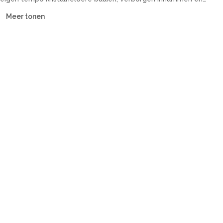
historische kuststeden. Onze vloot omvat catamarans,
Meer tonen
zeiljachten, motorjachten en guletten — met of zonder
bemanning, voor elk budget.