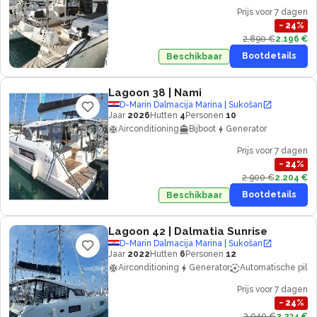
Prijs voor 7 dagen
−
24
%
2.890 €
2.196 €
Bootdetails
Beschikbaar
Lagoon 38
| Nami
D-Marin Dalmacija Marina | Sukošan
Jaar
2026
Hutten
4
Personen
10
Airconditioning
Bijboot
Generator
Prijs voor 7 dagen
−
24
%
2.900 €
2.204 €
Bootdetails
Beschikbaar
Lagoon 42
| Dalmatia Sunrise
D-Marin Dalmacija Marina | Sukošan
Jaar
2022
Hutten
6
Personen
12
Airconditioning
Generator
Automatische piloo
Prijs voor 7 dagen
−
24
%
2.940 €
2.234 €