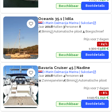
Bootdetails
Beschikbaar
Oceanis 35.1
| Idila
D-Marin Dalmacija Marina | Sukošan
Jaar
2018
Hutten
3
Personen
8
Bimini
Automatische piloot
Boegschroef
Prijs voor 7 dagen
−
24
%
1.300 €
988 €
Bootdetails
Beschikbaar
Bavaria Cruiser 45
| Nadine
D-Marin Dalmacija Marina | Sukošan
Jaar
2018
Hutten
4
Personen
10
Zonnepanelen
Bimini
Automatische piloot
Prijs voor 7 dagen
−
8
%
1.145 €
1.050 €
Bootdetails
Beschikbaar