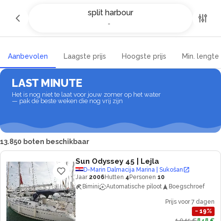
Jachtcharter en bootverhuur in
split harbour
split harbour
-
-
Aanbevolen
Laagste prijs
Hoogste prijs
Min. lengte
LAST MINUTE
Het is nog niet te laat voor jouw zomer op het water
— pak de beste weken die nog vrij zijn
13.850 boten beschikbaar
Sun Odyssey 45
| Lejla
D-Marin Dalmacija Marina | Sukošan
Jaar
2006
Hutten
4
Personen
10
Bimini
Automatische piloot
Boegschroef
Prijs voor 7 dagen
−
19
%
1.045 €
848 €