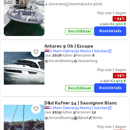
Generator
Automatische piloot
Prijs voor 7 dagen
−
24
%
2.500 €
1.900 €
Bootdetails
Beschikbaar
Antares 9 Ob
| Escape
D-Marin Dalmacija Marina | Sukošan
Jaar
2018
Hutten
2
Personen
6
Airconditioning
Verwarming
Prijs voor 7 dagen
−
19
%
2.450 €
1.979 €
Bootdetails
Beschikbaar
D&d Kufner 54
| Sauvignon Blanc
D-Marin Dalmacija Marina | Sukošan
Jaar
2015
Hutten
5
Personen
12
Airconditioning
Bijboot
Bimini
Prijs voor 7 dagen