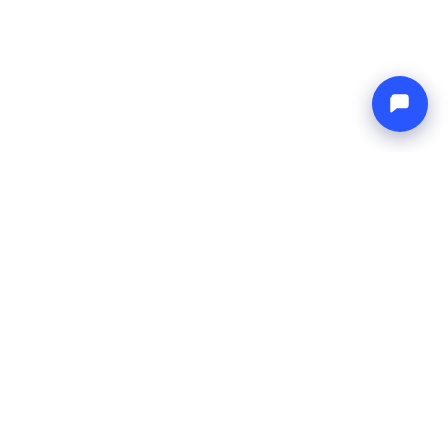
Endless blue
Boat4you
BEDRIJF
NETWERK
Over ons
Europe Yachts
Hoe wij werken
Catamaran Croatia
FAQ
Catamaran Greece
Blog
Catamaran Italy
Contact
Catamaran Caribbean
Yacht Charter Croatia