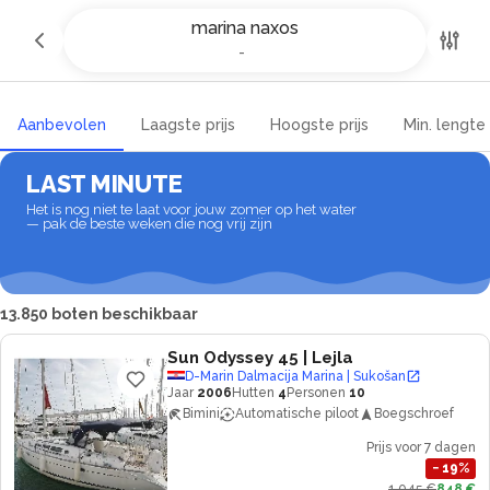
Jachtcharter en bootverhuur in
marina naxos
marina naxos
-
-
Aanbevolen
Laagste prijs
Hoogste prijs
Min. lengte
LAST MINUTE
Het is nog niet te laat voor jouw zomer op het water
— pak de beste weken die nog vrij zijn
13.850 boten beschikbaar
Sun Odyssey 45
| Lejla
D-Marin Dalmacija Marina | Sukošan
Jaar
2006
Hutten
4
Personen
10
Bimini
Automatische piloot
Boegschroef
Prijs voor 7 dagen
−
19
%
1.045 €
848 €