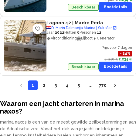
Bootdetails
Beschikbaar
Lagoon 42
| Madre Perla
D-Marin Dalmacija Marina | Sukošan
Jaar
2022
Hutten
6
Personen
12
Airconditioning
Bijboot
Generator
Prijs voor 7 dagen
−
24
%
2.940 €
2.234 €
Bootdetails
Beschikbaar
1
2
3
4
5
…
770
Waarom een jacht charteren in marina
naxos?
marina naxos is een van de meest gewilde zeilbestemmingen aan
de Adriatische zee. Vanaf het dek van je jacht ontdek je in je
eigen tempo kristalheldere baaien, verborgen inhammen en