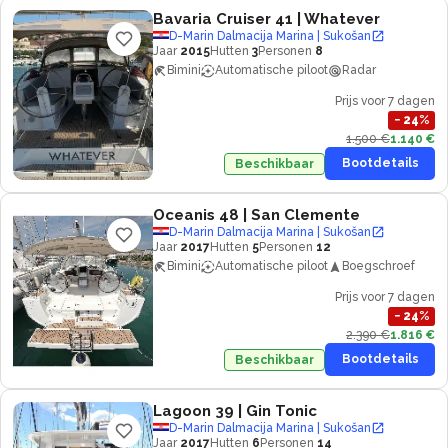
Bavaria Cruiser 41
| Whatever
D-Marin Dalmacija Marina | Sukošan
Jaar
2015
Hutten
3
Personen
8
Bimini
Automatische piloot
Radar
Prijs voor 7 dagen
−
24
%
1.500 €
1.140 €
Bootdetails
Beschikbaar
Oceanis 48
| San Clemente
D-Marin Dalmacija Marina | Sukošan
Jaar
2017
Hutten
5
Personen
12
Bimini
Automatische piloot
Boegschroef
Prijs voor 7 dagen
−
24
%
2.390 €
1.816 €
Bootdetails
Beschikbaar
Lagoon 39
| Gin Tonic
D-Marin Dalmacija Marina | Sukošan
Jaar
2017
Hutten
6
Personen
14