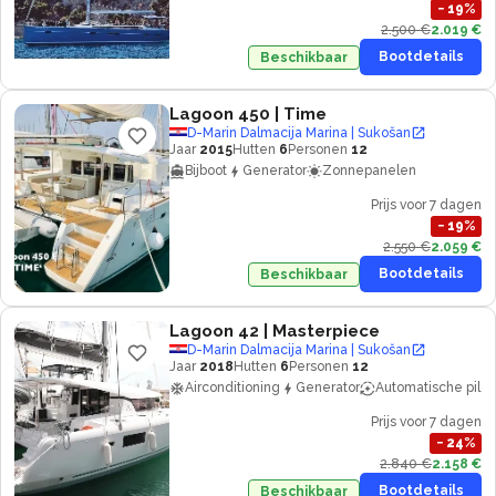
−
19
%
2.500 €
2.019 €
Bootdetails
Beschikbaar
Lagoon 450
| Time
D-Marin Dalmacija Marina | Sukošan
Jaar
2015
Hutten
6
Personen
12
Bijboot
Generator
Zonnepanelen
Prijs voor 7 dagen
−
19
%
2.550 €
2.059 €
Bootdetails
Beschikbaar
Lagoon 42
| Masterpiece
D-Marin Dalmacija Marina | Sukošan
Jaar
2018
Hutten
6
Personen
12
Airconditioning
Generator
Automatische piloo
Prijs voor 7 dagen
−
24
%
2.840 €
2.158 €
Bootdetails
Beschikbaar