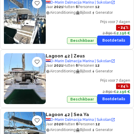
D-Marin Dalmacija Marina | Sukošan
Jaar
2021
Hutten
6
Personen
12
Airconditioning
Bijboot
Generator
Prijs voor 7 dagen
−
24
%
2.890 €
2.196 €
Bootdetails
Beschikbaar
Lagoon 42
| Zeus
D-Marin Dalmacija Marina | Sukošan
Jaar
2021
Hutten
6
Personen
12
Airconditioning
Bijboot
Generator
Prijs voor 7 dagen
−
24
%
2.890 €
2.196 €
Bootdetails
Beschikbaar
Lagoon 42
| Sea Ya
D-Marin Dalmacija Marina | Sukošan
Jaar
2020
Hutten
6
Personen
12
Airconditioning
Bijboot
Generator