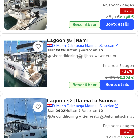
Prijs voor 7 dagen
−
24
%
2.890 €
2.196 €
Bootdetails
Beschikbaar
Lagoon 38
| Nami
D-Marin Dalmacija Marina | Sukošan
Jaar
2026
Hutten
4
Personen
10
Airconditioning
Bijboot
Generator
Prijs voor 7 dagen
−
24
%
2.900 €
2.204 €
Bootdetails
Beschikbaar
Lagoon 42
| Dalmatia Sunrise
D-Marin Dalmacija Marina | Sukošan
Jaar
2022
Hutten
6
Personen
12
Airconditioning
Generator
Automatische piloo
Prijs voor 7 dagen
−
24
%
2.940 €
2.234 €