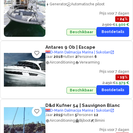
Generator
Automatische piloot
Prijs voor 7 dagen
−
24
%
2.500 €
1.900 €
Bootdetails
Beschikbaar
Antares 9 Ob
| Escape
D-Marin Dalmacija Marina | Sukošan
Jaar
2018
Hutten
2
Personen
6
Airconditioning
Verwarming
Prijs voor 7 dagen
−
19
%
2.450 €
1.979 €
Bootdetails
Beschikbaar
D&d Kufner 54
| Sauvignon Blanc
D-Marin Dalmacija Marina | Sukošan
Jaar
2015
Hutten
5
Personen
12
Airconditioning
Bijboot
Bimini
Prijs voor 7 dagen