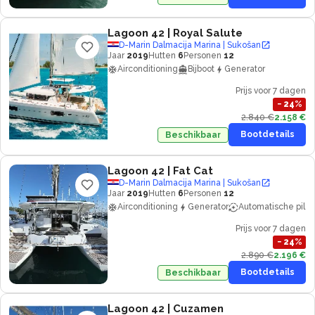
Lagoon 42
| Royal Salute
D-Marin Dalmacija Marina | Sukošan
Jaar
2019
Hutten
6
Personen
12
Airconditioning
Bijboot
Generator
Prijs voor 7 dagen
−
24
%
2.840 €
2.158 €
Bootdetails
Beschikbaar
Lagoon 42
| Fat Cat
D-Marin Dalmacija Marina | Sukošan
Jaar
2019
Hutten
6
Personen
12
Airconditioning
Generator
Automatische piloo
Prijs voor 7 dagen
−
24
%
2.890 €
2.196 €
Bootdetails
Beschikbaar
Lagoon 42
| Cuzamen