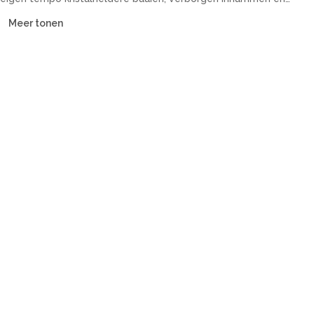
historische kuststeden. Onze vloot omvat catamarans,
Meer tonen
zeiljachten, motorjachten en guletten — met of zonder
bemanning, voor elk budget.