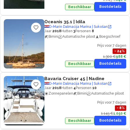
Bootdetails
Beschikbaar
Oceanis 35.1
| Idila
D-Marin Dalmacija Marina | Sukošan
Jaar
2018
Hutten
3
Personen
8
Bimini
Automatische piloot
Boegschroef
Prijs voor 7 dagen
−
24
%
1.300 €
988 €
Bootdetails
Beschikbaar
Bavaria Cruiser 45
| Nadine
D-Marin Dalmacija Marina | Sukošan
Jaar
2018
Hutten
4
Personen
10
Zonnepanelen
Bimini
Automatische piloot
Prijs voor 7 dagen
−
8
%
1.145 €
1.050 €
Bootdetails
Beschikbaar