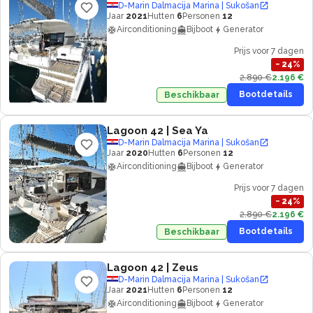
D-Marin Dalmacija Marina | Sukošan
Jaar
2021
Hutten
6
Personen
12
Airconditioning
Bijboot
Generator
Prijs voor 7 dagen
−
24
%
2.890 €
2.196 €
Bootdetails
Beschikbaar
Lagoon 42
| Sea Ya
D-Marin Dalmacija Marina | Sukošan
Jaar
2020
Hutten
6
Personen
12
Airconditioning
Bijboot
Generator
Prijs voor 7 dagen
−
24
%
2.890 €
2.196 €
Bootdetails
Beschikbaar
Lagoon 42
| Zeus
D-Marin Dalmacija Marina | Sukošan
Jaar
2021
Hutten
6
Personen
12
Airconditioning
Bijboot
Generator