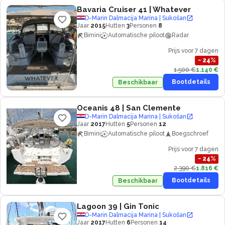
Bavaria Cruiser 41
| Whatever
D-Marin Dalmacija Marina | Sukošan
Jaar
2015
Hutten
3
Personen
8
Bimini
Automatische piloot
Radar
Prijs voor 7 dagen
−
24
%
1.500 €
1.140 €
Bootdetails
Beschikbaar
Oceanis 48
| San Clemente
D-Marin Dalmacija Marina | Sukošan
Jaar
2017
Hutten
5
Personen
12
Bimini
Automatische piloot
Boegschroef
Prijs voor 7 dagen
−
24
%
2.390 €
1.816 €
Bootdetails
Beschikbaar
Lagoon 39
| Gin Tonic
D-Marin Dalmacija Marina | Sukošan
Jaar
2017
Hutten
6
Personen
14