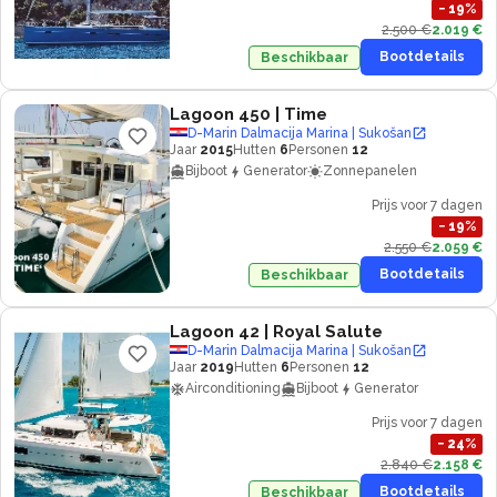
−
19
%
2.500 €
2.019 €
Bootdetails
Beschikbaar
Lagoon 450
| Time
D-Marin Dalmacija Marina | Sukošan
Jaar
2015
Hutten
6
Personen
12
Bijboot
Generator
Zonnepanelen
Prijs voor 7 dagen
−
19
%
2.550 €
2.059 €
Bootdetails
Beschikbaar
Lagoon 42
| Royal Salute
D-Marin Dalmacija Marina | Sukošan
Jaar
2019
Hutten
6
Personen
12
Airconditioning
Bijboot
Generator
Prijs voor 7 dagen
−
24
%
2.840 €
2.158 €
Bootdetails
Beschikbaar