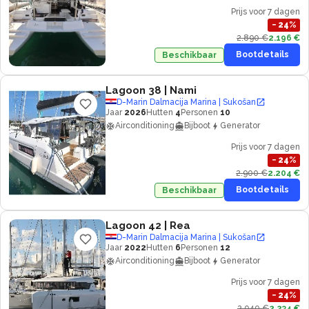
Prijs voor 7 dagen
−
24
%
2.890 €
2.196 €
Bootdetails
Beschikbaar
Lagoon 38
| Nami
D-Marin Dalmacija Marina | Sukošan
Jaar
2026
Hutten
4
Personen
10
Airconditioning
Bijboot
Generator
Prijs voor 7 dagen
−
24
%
2.900 €
2.204 €
Bootdetails
Beschikbaar
Lagoon 42
| Rea
D-Marin Dalmacija Marina | Sukošan
Jaar
2022
Hutten
6
Personen
12
Airconditioning
Bijboot
Generator
Prijs voor 7 dagen
−
24
%
2.940 €
2.234 €