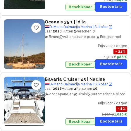
Bootdetails
Beschikbaar
Oceanis 35.1
| Idila
D-Marin Dalmacija Marina | Sukošan
Jaar
2018
Hutten
3
Personen
8
Bimini
Automatische piloot
Boegschroef
Prijs voor 7 dagen
−
24
%
1.300 €
988 €
Bootdetails
Beschikbaar
Bavaria Cruiser 45
| Nadine
D-Marin Dalmacija Marina | Sukošan
Jaar
2018
Hutten
4
Personen
10
Zonnepanelen
Bimini
Automatische piloot
Prijs voor 7 dagen
−
8
%
1.145 €
1.050 €
Bootdetails
Beschikbaar