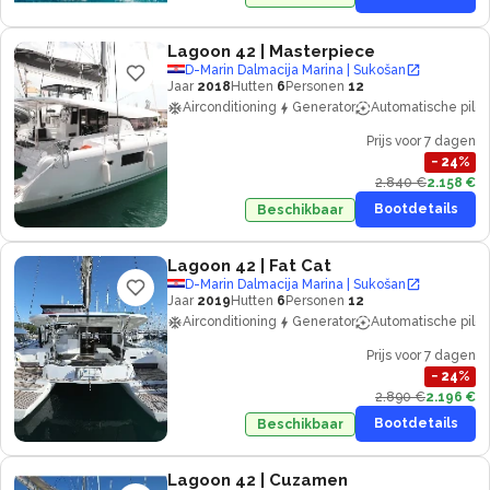
Lagoon 42
| Masterpiece
D-Marin Dalmacija Marina | Sukošan
Jaar
2018
Hutten
6
Personen
12
Airconditioning
Generator
Automatische piloo
Prijs voor 7 dagen
−
24
%
2.840 €
2.158 €
Bootdetails
Beschikbaar
Lagoon 42
| Fat Cat
D-Marin Dalmacija Marina | Sukošan
Jaar
2019
Hutten
6
Personen
12
Airconditioning
Generator
Automatische piloo
Prijs voor 7 dagen
−
24
%
2.890 €
2.196 €
Bootdetails
Beschikbaar
Lagoon 42
| Cuzamen