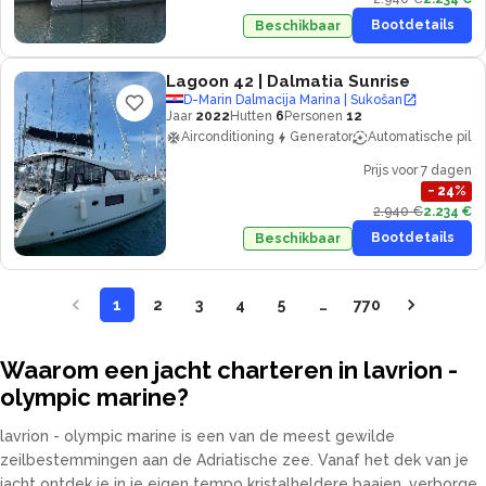
Bootdetails
Beschikbaar
Lagoon 42
| Dalmatia Sunrise
D-Marin Dalmacija Marina | Sukošan
Jaar
2022
Hutten
6
Personen
12
Airconditioning
Generator
Automatische piloo
Prijs voor 7 dagen
−
24
%
2.940 €
2.234 €
Bootdetails
Beschikbaar
1
2
3
4
5
…
770
Waarom een jacht charteren in lavrion -
olympic marine?
lavrion - olympic marine is een van de meest gewilde
zeilbestemmingen aan de Adriatische zee. Vanaf het dek van je
jacht ontdek je in je eigen tempo kristalheldere baaien, verborgen