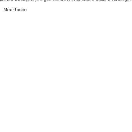
inhammen en historische kuststeden. Onze vloot omvat
Meer tonen
catamarans, zeiljachten, motorjachten en guletten — met of
zonder bemanning, voor elk budget.