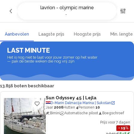
Jachtcharter en bootverhuur in
lavrion - olympic marine
lavrion - olympic marine
-
-
Aanbevolen
Laagste prijs
Hoogste prijs
Min. lengte
LAST MINUTE
Het is nog niet te laat voor jouw zomer op het water
— pak de beste weken die nog vrij zijn
13.856 boten beschikbaar
Sun Odyssey 45
| Lejla
D-Marin Dalmacija Marina | Sukošan
Jaar
2006
Hutten
4
Personen
10
Bimini
Automatische piloot
Boegschroef
Prijs voor 7 dagen
−
19
%
1.045 €
848 €