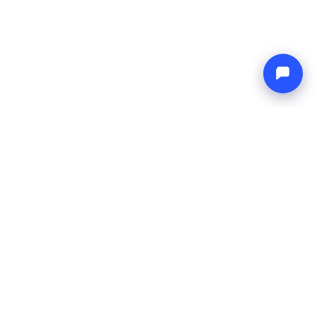
Endless blue
Boat4you
BEDRIJF
NETWERK
Over ons
Europe Yachts
Hoe wij werken
Catamaran Croatia
FAQ
Catamaran Greece
Blog
Catamaran Italy
Contact
Catamaran Caribbean
Yacht Charter Croatia