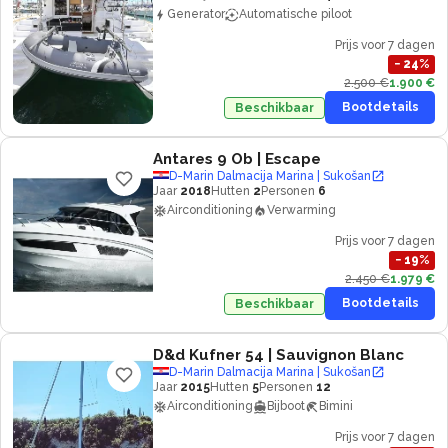
Generator
Automatische piloot
Prijs voor 7 dagen
−
24
%
2.500 €
1.900 €
Bootdetails
Beschikbaar
Antares 9 Ob
| Escape
D-Marin Dalmacija Marina | Sukošan
Jaar
2018
Hutten
2
Personen
6
Airconditioning
Verwarming
Prijs voor 7 dagen
−
19
%
2.450 €
1.979 €
Bootdetails
Beschikbaar
D&d Kufner 54
| Sauvignon Blanc
D-Marin Dalmacija Marina | Sukošan
Jaar
2015
Hutten
5
Personen
12
Airconditioning
Bijboot
Bimini
Prijs voor 7 dagen