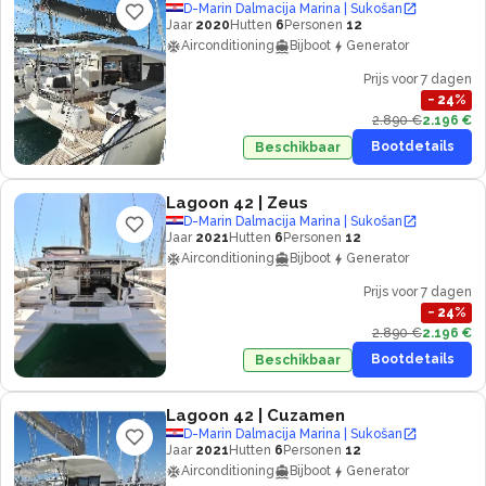
D-Marin Dalmacija Marina | Sukošan
Jaar
2020
Hutten
6
Personen
12
Airconditioning
Bijboot
Generator
Prijs voor 7 dagen
−
24
%
2.890 €
2.196 €
Bootdetails
Beschikbaar
Lagoon 42
| Zeus
D-Marin Dalmacija Marina | Sukošan
Jaar
2021
Hutten
6
Personen
12
Airconditioning
Bijboot
Generator
Prijs voor 7 dagen
−
24
%
2.890 €
2.196 €
Bootdetails
Beschikbaar
Lagoon 42
| Cuzamen
D-Marin Dalmacija Marina | Sukošan
Jaar
2021
Hutten
6
Personen
12
Airconditioning
Bijboot
Generator