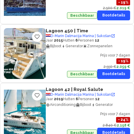
−
19
%
2.500 €
2.019 €
Bootdetails
Beschikbaar
Lagoon 450
| Time
D-Marin Dalmacija Marina | Sukošan
Jaar
2015
Hutten
6
Personen
12
Bijboot
Generator
Zonnepanelen
Prijs voor 7 dagen
−
19
%
2.550 €
2.059 €
Bootdetails
Beschikbaar
Lagoon 42
| Royal Salute
D-Marin Dalmacija Marina | Sukošan
Jaar
2019
Hutten
6
Personen
12
Airconditioning
Bijboot
Generator
Prijs voor 7 dagen
−
24
%
2.840 €
2.158 €
Bootdetails
Beschikbaar