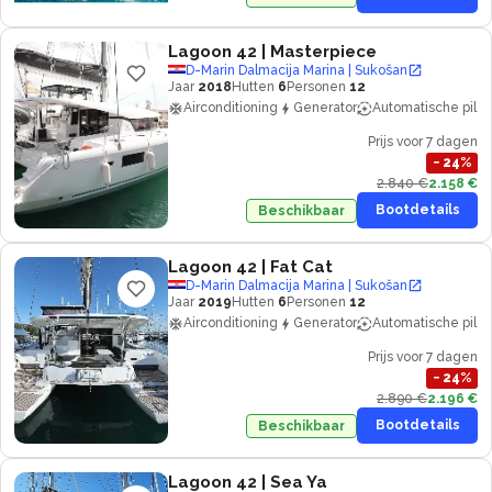
Lagoon 42
| Masterpiece
D-Marin Dalmacija Marina | Sukošan
Jaar
2018
Hutten
6
Personen
12
Airconditioning
Generator
Automatische piloo
Prijs voor 7 dagen
−
24
%
2.840 €
2.158 €
Bootdetails
Beschikbaar
Lagoon 42
| Fat Cat
D-Marin Dalmacija Marina | Sukošan
Jaar
2019
Hutten
6
Personen
12
Airconditioning
Generator
Automatische piloo
Prijs voor 7 dagen
−
24
%
2.890 €
2.196 €
Bootdetails
Beschikbaar
Lagoon 42
| Sea Ya