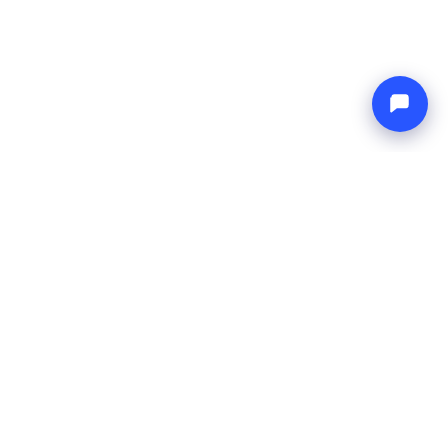
Endless blue
Boat4you
BEDRIJF
NETWERK
Over ons
Europe Yachts
Hoe wij werken
Catamaran Croatia
FAQ
Catamaran Greece
Blog
Catamaran Italy
Contact
Catamaran Caribbean
Yacht Charter Croatia