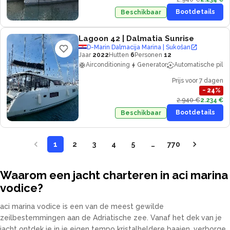
Bootdetails
Beschikbaar
Lagoon 42
| Dalmatia Sunrise
D-Marin Dalmacija Marina | Sukošan
Jaar
2022
Hutten
6
Personen
12
Airconditioning
Generator
Automatische piloo
Prijs voor 7 dagen
−
24
%
2.940 €
2.234 €
Bootdetails
Beschikbaar
1
2
3
4
5
…
770
Waarom een jacht charteren in aci marina
vodice?
aci marina vodice is een van de meest gewilde
zeilbestemmingen aan de Adriatische zee. Vanaf het dek van je
jacht ontdek je in je eigen tempo kristalheldere baaien, verborgen