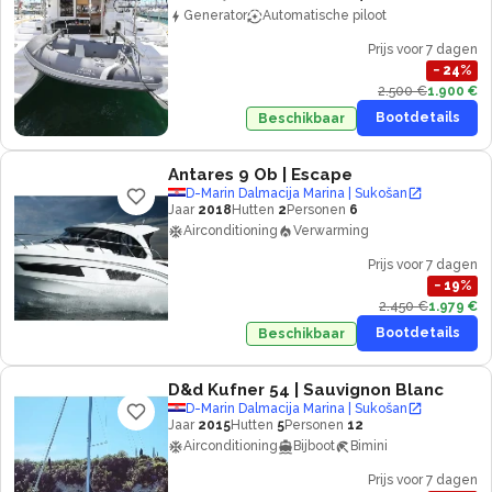
Generator
Automatische piloot
Prijs voor 7 dagen
−
24
%
2.500 €
1.900 €
Bootdetails
Beschikbaar
Antares 9 Ob
| Escape
D-Marin Dalmacija Marina | Sukošan
Jaar
2018
Hutten
2
Personen
6
Airconditioning
Verwarming
Prijs voor 7 dagen
−
19
%
2.450 €
1.979 €
Bootdetails
Beschikbaar
D&d Kufner 54
| Sauvignon Blanc
D-Marin Dalmacija Marina | Sukošan
Jaar
2015
Hutten
5
Personen
12
Airconditioning
Bijboot
Bimini
Prijs voor 7 dagen