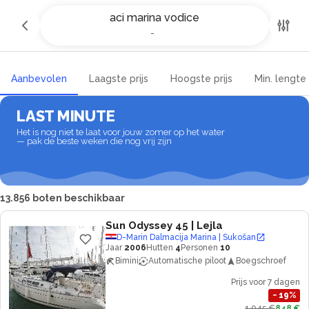
Jachtcharter en bootverhuur in
aci marina vodice
aci marina vodice
-
-
Aanbevolen
Laagste prijs
Hoogste prijs
Min. lengte
LAST MINUTE
Het is nog niet te laat voor jouw zomer op het water
— pak de beste weken die nog vrij zijn
13.856 boten beschikbaar
Sun Odyssey 45
| Lejla
D-Marin Dalmacija Marina | Sukošan
Jaar
2006
Hutten
4
Personen
10
Bimini
Automatische piloot
Boegschroef
Prijs voor 7 dagen
−
19
%
1.045 €
848 €