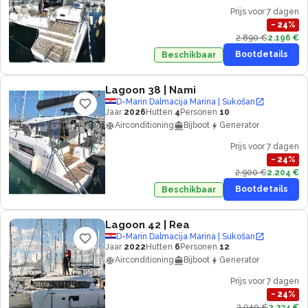
Prijs voor 7 dagen
−
24
%
2.890 €
2.196 €
Bootdetails
Beschikbaar
Lagoon 38
| Nami
D-Marin Dalmacija Marina | Sukošan
Jaar
2026
Hutten
4
Personen
10
Airconditioning
Bijboot
Generator
Prijs voor 7 dagen
−
24
%
2.900 €
2.204 €
Bootdetails
Beschikbaar
Lagoon 42
| Rea
D-Marin Dalmacija Marina | Sukošan
Jaar
2022
Hutten
6
Personen
12
Airconditioning
Bijboot
Generator
Prijs voor 7 dagen
−
24
%
2.940 €
2.234 €