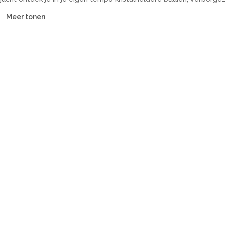
inhammen en historische kuststeden. Onze vloot omvat
Meer tonen
catamarans, zeiljachten, motorjachten en guletten — met of
zonder bemanning, voor elk budget.