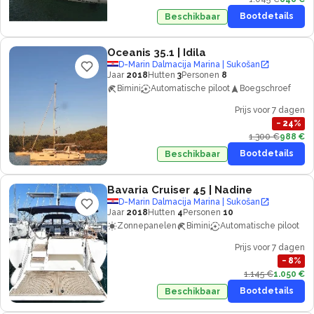
Bootdetails
Beschikbaar
Oceanis 35.1
| Idila
D-Marin Dalmacija Marina | Sukošan
Jaar
2018
Hutten
3
Personen
8
Bimini
Automatische piloot
Boegschroef
Prijs voor 7 dagen
−
24
%
1.300 €
988 €
Bootdetails
Beschikbaar
Bavaria Cruiser 45
| Nadine
D-Marin Dalmacija Marina | Sukošan
Jaar
2018
Hutten
4
Personen
10
Zonnepanelen
Bimini
Automatische piloot
Prijs voor 7 dagen
−
8
%
1.145 €
1.050 €
Bootdetails
Beschikbaar