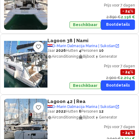
Prijs voor 7 dagen
−
24
%
2.890 €
2.196 €
Bootdetails
Beschikbaar
Lagoon 38
| Nami
D-Marin Dalmacija Marina | Sukošan
Jaar
2026
Hutten
4
Personen
10
Airconditioning
Bijboot
Generator
Prijs voor 7 dagen
−
24
%
2.900 €
2.204 €
Bootdetails
Beschikbaar
Lagoon 42
| Rea
D-Marin Dalmacija Marina | Sukošan
Jaar
2022
Hutten
6
Personen
12
Airconditioning
Bijboot
Generator
Prijs voor 7 dagen
−
24
%
2.940 €
2.234 €