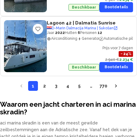
Bootdetails
Beschikbaar
Lagoon 42
| Dalmatia Sunrise
D-Marin Dalmacija Marina | Sukošan
Jaar
2022
Hutten
6
Personen
12
Airconditioning
Generator
Automatische piloo
Prijs voor 7 dagen
−
24
%
2.940 €
2.234 €
Bootdetails
Beschikbaar
1
2
3
4
5
…
770
Waarom een jacht charteren in aci marina
skradin?
aci marina skradin is een van de meest gewilde
zeilbestemmingen aan de Adriatische zee. Vanaf het dek van je
jacht ontdek je in je eigen tempo kristalheldere baaien, verborgen