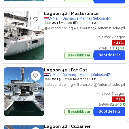
Lagoon 42
| Masterpiece
D-Marin Dalmacija Marina | Sukošan
Jaar
2018
Hutten
6
Personen
12
Airconditioning
Generator
Automatische piloo
Prijs voor 7 dagen
−
24
%
2.840 €
2.158 €
Bootdetails
Beschikbaar
Lagoon 42
| Fat Cat
D-Marin Dalmacija Marina | Sukošan
Jaar
2019
Hutten
6
Personen
12
Airconditioning
Generator
Automatische piloo
Prijs voor 7 dagen
−
24
%
2.890 €
2.196 €
Bootdetails
Beschikbaar
Lagoon 42
| Cuzamen