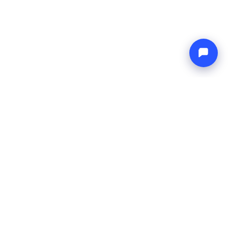
Endless blue
Boat4you
BEDRIJF
NETWERK
Over ons
Europe Yachts
Hoe wij werken
Catamaran Croatia
FAQ
Catamaran Greece
Blog
Catamaran Italy
Contact
Catamaran Caribbean
Yacht Charter Croatia