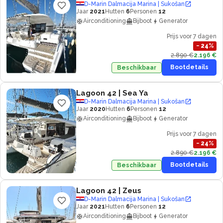
D-Marin Dalmacija Marina | Sukošan
Jaar
2021
Hutten
6
Personen
12
Airconditioning
Bijboot
Generator
Prijs voor 7 dagen
−
24
%
2.890 €
2.196 €
Bootdetails
Beschikbaar
Lagoon 42
| Sea Ya
D-Marin Dalmacija Marina | Sukošan
Jaar
2020
Hutten
6
Personen
12
Airconditioning
Bijboot
Generator
Prijs voor 7 dagen
−
24
%
2.890 €
2.196 €
Bootdetails
Beschikbaar
Lagoon 42
| Zeus
D-Marin Dalmacija Marina | Sukošan
Jaar
2021
Hutten
6
Personen
12
Airconditioning
Bijboot
Generator