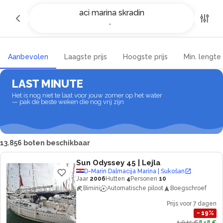
Jachtcharter en bootverhuur in
aci marina skradin
aci marina skradin
-
-
Aanbevolen
Laagste prijs
Hoogste prijs
Min. lengte
LAST MINUTE
Het is nog niet te laat voor jouw zomer op het water
— pak de beste weken die nog vrij zijn
13.856 boten beschikbaar
Sun Odyssey 45
| Lejla
D-Marin Dalmacija Marina | Sukošan
Jaar
2006
Hutten
4
Personen
10
Bimini
Automatische piloot
Boegschroef
Prijs voor 7 dagen
−
19
%
1.045 €
848 €