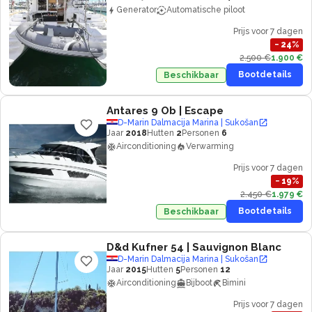
Generator
Automatische piloot
Prijs voor 7 dagen
−
24
%
2.500 €
1.900 €
Bootdetails
Beschikbaar
Antares 9 Ob
| Escape
D-Marin Dalmacija Marina | Sukošan
Jaar
2018
Hutten
2
Personen
6
Airconditioning
Verwarming
Prijs voor 7 dagen
−
19
%
2.450 €
1.979 €
Bootdetails
Beschikbaar
D&d Kufner 54
| Sauvignon Blanc
D-Marin Dalmacija Marina | Sukošan
Jaar
2015
Hutten
5
Personen
12
Airconditioning
Bijboot
Bimini
Prijs voor 7 dagen