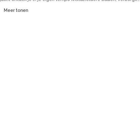
inhammen en historische kuststeden. Onze vloot omvat
Meer tonen
catamarans, zeiljachten, motorjachten en guletten — met of
zonder bemanning, voor elk budget.