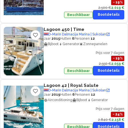
−
19
%
2.500 €
2.019 €
Bootdetails
Beschikbaar
Lagoon 450
| Time
D-Marin Dalmacija Marina | Sukošan
Jaar
2015
Hutten
6
Personen
12
Bijboot
Generator
Zonnepanelen
Prijs voor 7 dagen
−
19
%
2.550 €
2.059 €
Bootdetails
Beschikbaar
Lagoon 42
| Royal Salute
D-Marin Dalmacija Marina | Sukošan
Jaar
2019
Hutten
6
Personen
12
Airconditioning
Bijboot
Generator
Prijs voor 7 dagen
−
24
%
2.840 €
2.158 €
Bootdetails
Beschikbaar