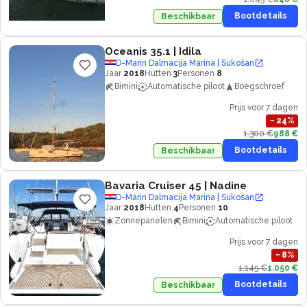
Bootdetails
Beschikbaar
Oceanis 35.1
| Idila
D-Marin Dalmacija Marina | Sukošan
Jaar
2018
Hutten
3
Personen
8
Bimini
Automatische piloot
Boegschroef
Prijs voor 7 dagen
−
24
%
1.300 €
988 €
Bootdetails
Beschikbaar
Bavaria Cruiser 45
| Nadine
D-Marin Dalmacija Marina | Sukošan
Jaar
2018
Hutten
4
Personen
10
Zonnepanelen
Bimini
Automatische piloot
Prijs voor 7 dagen
−
8
%
1.145 €
1.050 €
Bootdetails
Beschikbaar