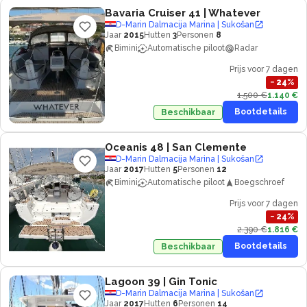
Bavaria Cruiser 41
| Whatever
D-Marin Dalmacija Marina | Sukošan
Jaar
2015
Hutten
3
Personen
8
Bimini
Automatische piloot
Radar
Prijs voor 7 dagen
−
24
%
1.500 €
1.140 €
Bootdetails
Beschikbaar
Oceanis 48
| San Clemente
D-Marin Dalmacija Marina | Sukošan
Jaar
2017
Hutten
5
Personen
12
Bimini
Automatische piloot
Boegschroef
Prijs voor 7 dagen
−
24
%
2.390 €
1.816 €
Bootdetails
Beschikbaar
Lagoon 39
| Gin Tonic
D-Marin Dalmacija Marina | Sukošan
Jaar
2017
Hutten
6
Personen
14