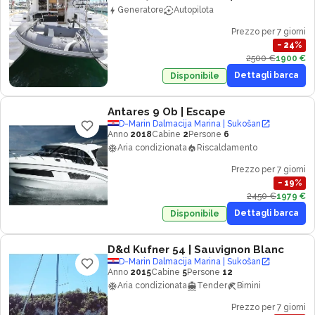
Generatore
Autopilota
Prezzo per 7 giorni
−
24
%
2500 €
1900 €
Dettagli barca
Disponibile
Antares 9 Ob
| Escape
D-Marin Dalmacija Marina | Sukošan
Anno
2018
Cabine
2
Persone
6
Aria condizionata
Riscaldamento
Prezzo per 7 giorni
−
19
%
2450 €
1979 €
Dettagli barca
Disponibile
D&d Kufner 54
| Sauvignon Blanc
D-Marin Dalmacija Marina | Sukošan
Anno
2015
Cabine
5
Persone
12
Aria condizionata
Tender
Bimini
Prezzo per 7 giorni