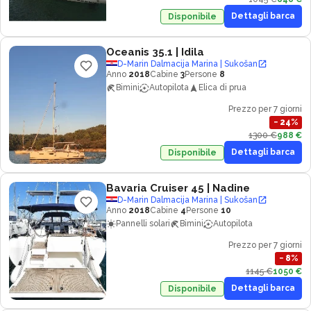
Dettagli barca
Disponibile
Oceanis 35.1
| Idila
D-Marin Dalmacija Marina | Sukošan
Anno
2018
Cabine
3
Persone
8
Bimini
Autopilota
Elica di prua
Prezzo per 7 giorni
−
24
%
1300 €
988 €
Dettagli barca
Disponibile
Bavaria Cruiser 45
| Nadine
D-Marin Dalmacija Marina | Sukošan
Anno
2018
Cabine
4
Persone
10
Pannelli solari
Bimini
Autopilota
Prezzo per 7 giorni
−
8
%
1145 €
1050 €
Dettagli barca
Disponibile