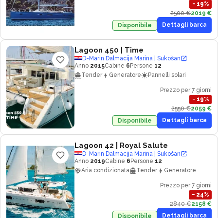
−
19
%
2500 €
2019 €
Dettagli barca
Disponibile
Lagoon 450
| Time
D-Marin Dalmacija Marina | Sukošan
Anno
2015
Cabine
6
Persone
12
Tender
Generatore
Pannelli solari
Prezzo per 7 giorni
−
19
%
2550 €
2059 €
Dettagli barca
Disponibile
Lagoon 42
| Royal Salute
D-Marin Dalmacija Marina | Sukošan
Anno
2019
Cabine
6
Persone
12
Aria condizionata
Tender
Generatore
Prezzo per 7 giorni
−
24
%
2840 €
2158 €
Dettagli barca
Disponibile