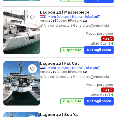
Lagoon 42
| Masterpiece
D-Marin Dalmacija Marina | Sukošan
Anno
2018
Cabine
6
Persone
12
Aria condizionata
Generatore
Autopilota
Prezzo per 7 giorni
−
24
%
2840 €
2158 €
Dettagli barca
Disponibile
Lagoon 42
| Fat Cat
D-Marin Dalmacija Marina | Sukošan
Anno
2019
Cabine
6
Persone
12
Aria condizionata
Generatore
Autopilota
Prezzo per 7 giorni
−
24
%
2890 €
2196 €
Dettagli barca
Disponibile
Lagoon 42
| Sea Ya