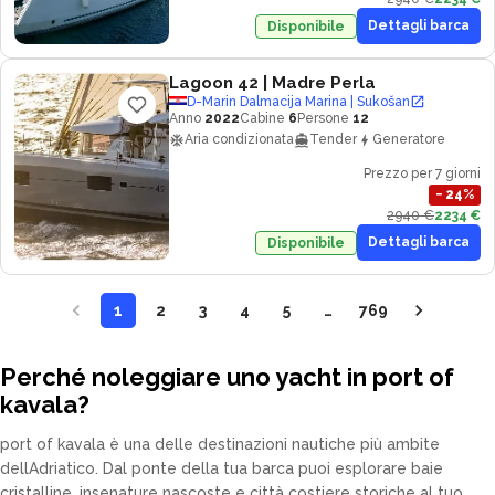
Dettagli barca
Disponibile
Lagoon 42
| Madre Perla
D-Marin Dalmacija Marina | Sukošan
Anno
2022
Cabine
6
Persone
12
Aria condizionata
Tender
Generatore
Prezzo per 7 giorni
−
24
%
2940 €
2234 €
Dettagli barca
Disponibile
1
2
3
4
5
…
769
Perché noleggiare uno yacht in port of
kavala?
port of kavala è una delle destinazioni nautiche più ambite
dellAdriatico. Dal ponte della tua barca puoi esplorare baie
cristalline, insenature nascoste e città costiere storiche al tuo