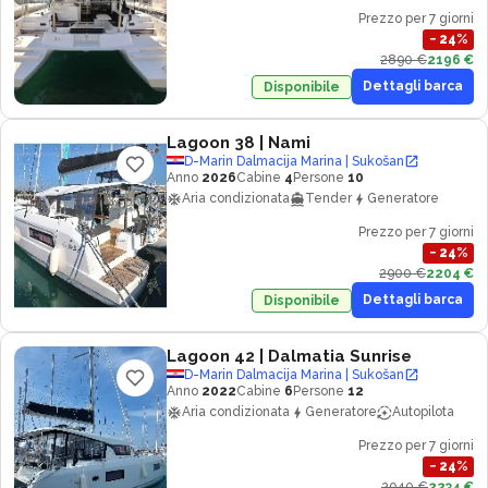
Prezzo per 7 giorni
−
24
%
2890 €
2196 €
Dettagli barca
Disponibile
Lagoon 38
| Nami
D-Marin Dalmacija Marina | Sukošan
Anno
2026
Cabine
4
Persone
10
Aria condizionata
Tender
Generatore
Prezzo per 7 giorni
−
24
%
2900 €
2204 €
Dettagli barca
Disponibile
Lagoon 42
| Dalmatia Sunrise
D-Marin Dalmacija Marina | Sukošan
Anno
2022
Cabine
6
Persone
12
Aria condizionata
Generatore
Autopilota
Prezzo per 7 giorni
−
24
%
2940 €
2234 €