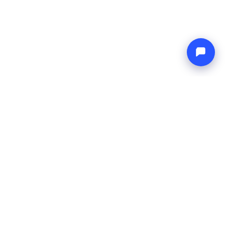
Endless blue
Boat4you
AZIENDA
RETE
Chi Siamo
Europe Yachts
Come Lavoriamo
Catamaran Croatia
FAQ
Catamaran Greece
Blog
Catamaran Italy
Contatti
Catamaran Caribbean
Yacht Charter Croatia