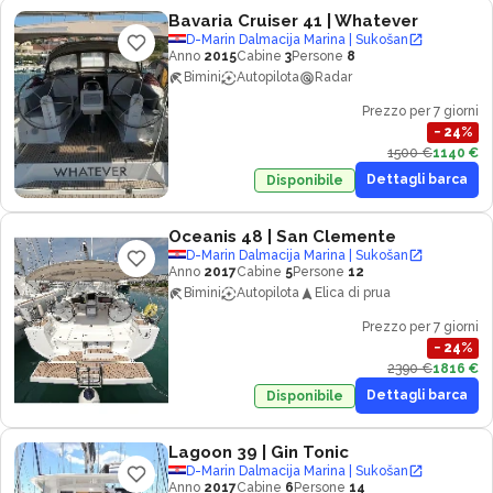
Bavaria Cruiser 41
| Whatever
D-Marin Dalmacija Marina | Sukošan
Anno
2015
Cabine
3
Persone
8
Bimini
Autopilota
Radar
Prezzo per 7 giorni
−
24
%
1500 €
1140 €
Dettagli barca
Disponibile
Oceanis 48
| San Clemente
D-Marin Dalmacija Marina | Sukošan
Anno
2017
Cabine
5
Persone
12
Bimini
Autopilota
Elica di prua
Prezzo per 7 giorni
−
24
%
2390 €
1816 €
Dettagli barca
Disponibile
Lagoon 39
| Gin Tonic
D-Marin Dalmacija Marina | Sukošan
Anno
2017
Cabine
6
Persone
14