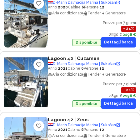
D-Marin Dalmacija Marina | Sukošan
Anno
2020
Cabine
6
Persone
12
Aria condizionata
Tender
Generatore
Prezzo per 7 giorni
−
24
%
2890 €
2196 €
Dettagli barca
Disponibile
Lagoon 42
| Cuzamen
D-Marin Dalmacija Marina | Sukošan
Anno
2021
Cabine
6
Persone
12
Aria condizionata
Tender
Generatore
Prezzo per 7 giorni
−
24
%
2890 €
2196 €
Dettagli barca
Disponibile
Lagoon 42
| Zeus
D-Marin Dalmacija Marina | Sukošan
Anno
2021
Cabine
6
Persone
12
Aria condizionata
Tender
Generatore