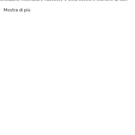
ritmo. La nostra flotta include catamarani, barche a vela, yacht a
Mostra di più
motore e caicchi.