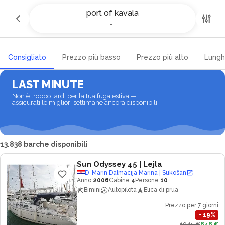
Noleggio yacht e barche a port
port of kavala
of kavala
-
-
Consigliato
Prezzo più basso
Prezzo più alto
Lungh
LAST MINUTE
Non è troppo tardi per la tua fuga estiva —
assicurati le migliori settimane ancora disponibili
13.838 barche disponibili
Sun Odyssey 45
| Lejla
D-Marin Dalmacija Marina | Sukošan
Anno
2006
Cabine
4
Persone
10
Bimini
Autopilota
Elica di prua
Prezzo per 7 giorni
−
19
%
1045 €
848 €