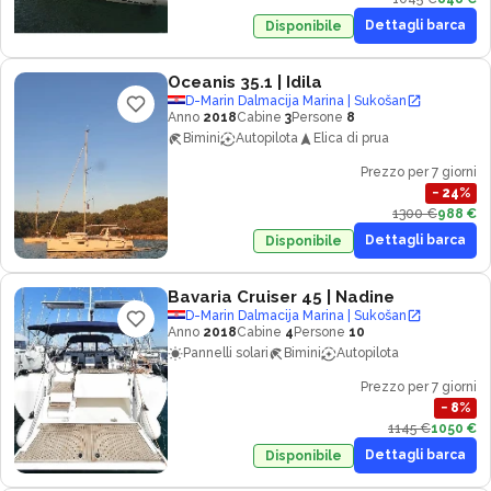
Dettagli barca
Disponibile
Oceanis 35.1
| Idila
D-Marin Dalmacija Marina | Sukošan
Anno
2018
Cabine
3
Persone
8
Bimini
Autopilota
Elica di prua
Prezzo per 7 giorni
−
24
%
1300 €
988 €
Dettagli barca
Disponibile
Bavaria Cruiser 45
| Nadine
D-Marin Dalmacija Marina | Sukošan
Anno
2018
Cabine
4
Persone
10
Pannelli solari
Bimini
Autopilota
Prezzo per 7 giorni
−
8
%
1145 €
1050 €
Dettagli barca
Disponibile