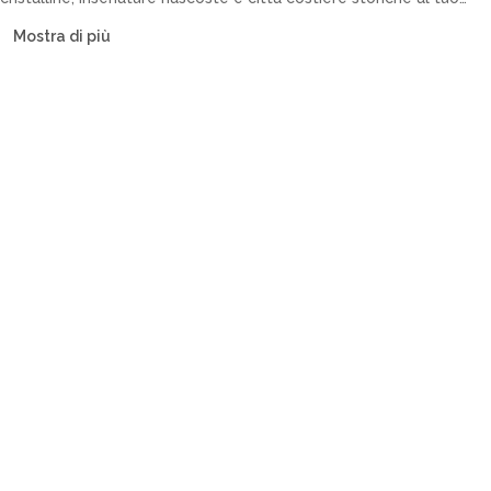
ritmo. La nostra flotta include catamarani, barche a vela, yacht a
Mostra di più
motore e caicchi.