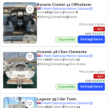
Bavaria Cruiser 41
| Whatever
D-Marin Dalmacija Marina | Sukošan
Anno
2015
Cabine
3
Persone
8
Bimini
Autopilota
Radar
Prezzo per 7 giorni
−
24
%
1500 €
1140 €
Dettagli barca
Disponibile
Oceanis 48
| San Clemente
D-Marin Dalmacija Marina | Sukošan
Anno
2017
Cabine
5
Persone
12
Bimini
Autopilota
Elica di prua
Prezzo per 7 giorni
−
24
%
2390 €
1816 €
Dettagli barca
Disponibile
Lagoon 39
| Gin Tonic
D-Marin Dalmacija Marina | Sukošan
Anno
2017
Cabine
6
Persone
14