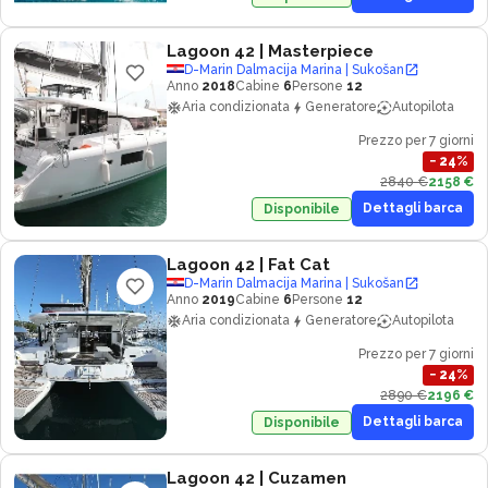
Lagoon 42
| Masterpiece
D-Marin Dalmacija Marina | Sukošan
Anno
2018
Cabine
6
Persone
12
Aria condizionata
Generatore
Autopilota
Prezzo per 7 giorni
−
24
%
2840 €
2158 €
Dettagli barca
Disponibile
Lagoon 42
| Fat Cat
D-Marin Dalmacija Marina | Sukošan
Anno
2019
Cabine
6
Persone
12
Aria condizionata
Generatore
Autopilota
Prezzo per 7 giorni
−
24
%
2890 €
2196 €
Dettagli barca
Disponibile
Lagoon 42
| Cuzamen