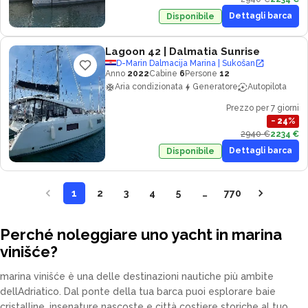
Dettagli barca
Disponibile
Lagoon 42
| Dalmatia Sunrise
D-Marin Dalmacija Marina | Sukošan
Anno
2022
Cabine
6
Persone
12
Aria condizionata
Generatore
Autopilota
Prezzo per 7 giorni
−
24
%
2940 €
2234 €
Dettagli barca
Disponibile
1
2
3
4
5
…
770
Perché noleggiare uno yacht in marina
vinišće?
marina vinišće è una delle destinazioni nautiche più ambite
dellAdriatico. Dal ponte della tua barca puoi esplorare baie
cristalline, insenature nascoste e città costiere storiche al tuo