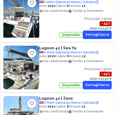
D-Marin Dalmacija Marina | Sukošan
Anno
2021
Cabine
6
Persone
12
Aria condizionata
Tender
Generatore
Prezzo per 7 giorni
−
24
%
2890 €
2196 €
Dettagli barca
Disponibile
Lagoon 42
| Sea Ya
D-Marin Dalmacija Marina | Sukošan
Anno
2020
Cabine
6
Persone
12
Aria condizionata
Tender
Generatore
Prezzo per 7 giorni
−
24
%
2890 €
2196 €
Dettagli barca
Disponibile
Lagoon 42
| Zeus
D-Marin Dalmacija Marina | Sukošan
Anno
2021
Cabine
6
Persone
12
Aria condizionata
Tender
Generatore