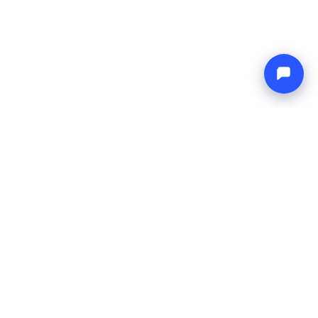
Endless blue
Boat4you
AZIENDA
RETE
Chi Siamo
Europe Yachts
Come Lavoriamo
Catamaran Croatia
FAQ
Catamaran Greece
Blog
Catamaran Italy
Contatti
Catamaran Caribbean
Yacht Charter Croatia