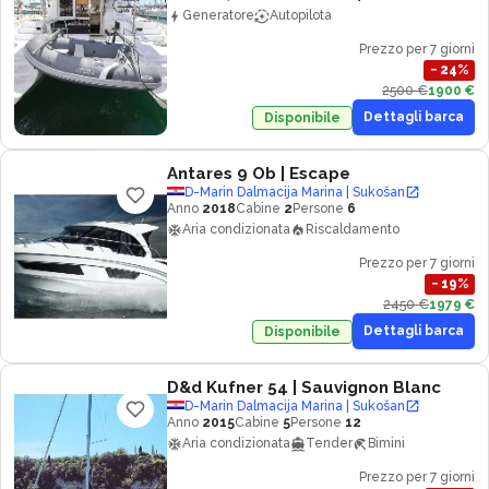
Generatore
Autopilota
Prezzo per 7 giorni
−
24
%
2500 €
1900 €
Dettagli barca
Disponibile
Antares 9 Ob
| Escape
D-Marin Dalmacija Marina | Sukošan
Anno
2018
Cabine
2
Persone
6
Aria condizionata
Riscaldamento
Prezzo per 7 giorni
−
19
%
2450 €
1979 €
Dettagli barca
Disponibile
D&d Kufner 54
| Sauvignon Blanc
D-Marin Dalmacija Marina | Sukošan
Anno
2015
Cabine
5
Persone
12
Aria condizionata
Tender
Bimini
Prezzo per 7 giorni