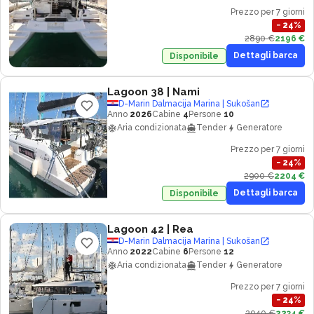
Prezzo per 7 giorni
−
24
%
2890 €
2196 €
Dettagli barca
Disponibile
Lagoon 38
| Nami
D-Marin Dalmacija Marina | Sukošan
Anno
2026
Cabine
4
Persone
10
Aria condizionata
Tender
Generatore
Prezzo per 7 giorni
−
24
%
2900 €
2204 €
Dettagli barca
Disponibile
Lagoon 42
| Rea
D-Marin Dalmacija Marina | Sukošan
Anno
2022
Cabine
6
Persone
12
Aria condizionata
Tender
Generatore
Prezzo per 7 giorni
−
24
%
2940 €
2234 €