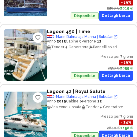
−
19
%
2500 €
2019 €
Dettagli barca
Disponibile
Lagoon 450
| Time
D-Marin Dalmacija Marina | Sukošan
Anno
2015
Cabine
6
Persone
12
Tender
Generatore
Pannelli solari
Prezzo per 7 giorni
−
19
%
2550 €
2059 €
Dettagli barca
Disponibile
Lagoon 42
| Royal Salute
D-Marin Dalmacija Marina | Sukošan
Anno
2019
Cabine
6
Persone
12
Aria condizionata
Tender
Generatore
Prezzo per 7 giorni
−
24
%
2840 €
2158 €
Dettagli barca
Disponibile