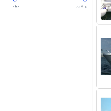
5 hp
7,296 hp