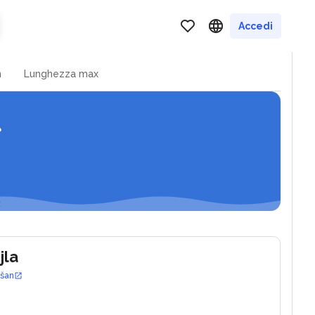
ovac
Accedi
n
Lunghezza max
jla
ošan
0