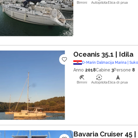
Bimini
Autopilota
Elica di prua
Oceanis 35.1
| Idila
D-Marin Dalmacija Marina | Suk
Anno
2018
Cabine
3
Persone
8
Bimini
Autopilota
Elica di prua
Bavaria Cruiser 45
|