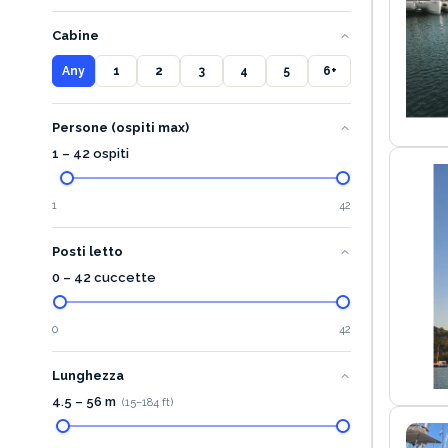
Cabine
Any
1
2
3
4
5
6+
Persone (ospiti max)
1 – 42 ospiti
1
42
Posti letto
0 – 42 cuccette
0
42
Lunghezza
4.5
–
56
m
(
15
–
184
ft)