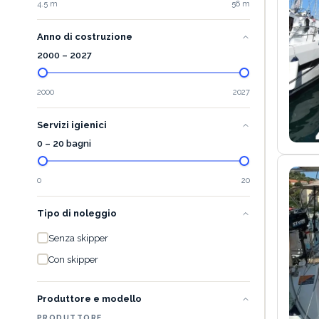
4.5 m
56 m
Anno di costruzione
2000
–
2027
2000
2027
Servizi igienici
0 – 20 bagni
0
20
Tipo di noleggio
Senza skipper
Con skipper
Produttore e modello
PRODUTTORE