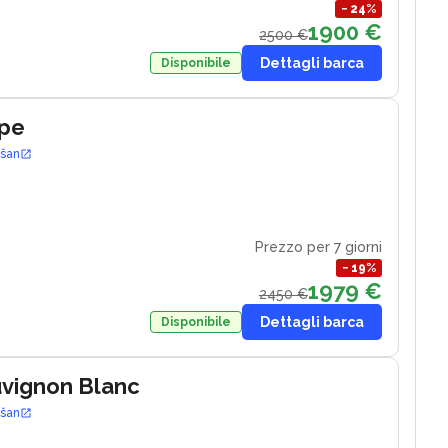
−
24
%
1900 €
2500 €
Dettagli barca
Disponibile
ape
ošan
Prezzo per 7 giorni
−
19
%
1979 €
2450 €
Dettagli barca
Disponibile
uvignon Blanc
ošan