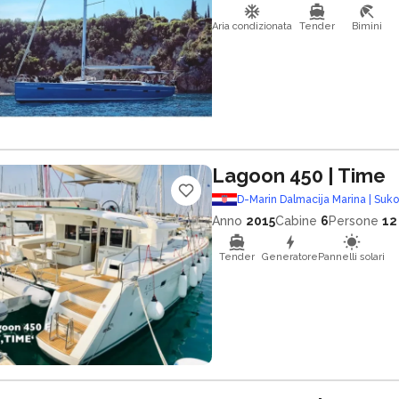
Aria condizionata
Tender
Bimini
Lagoon 450
| Time
D-Marin Dalmacija Marina | Suk
Anno
2015
Cabine
6
Persone
12
Tender
Generatore
Pannelli solari