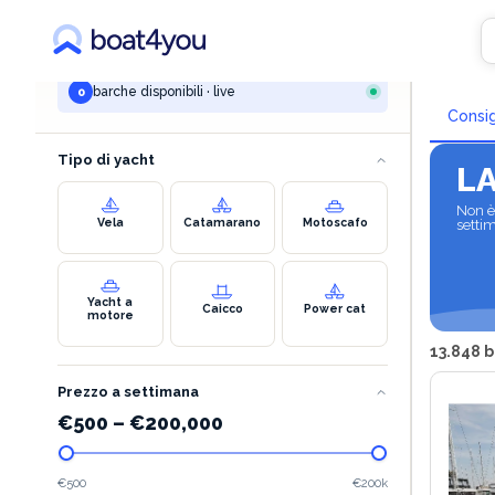
LA TUA RICERCA
Nole
marina pirovac
barche disponibili · live
0
Consig
Tipo di yacht
L
Non è 
Vela
Catamarano
Motoscafo
setti
Yacht a
Caicco
Power cat
motore
13.848 b
Prezzo a settimana
€
500
–
€
200,000
€500
€200k