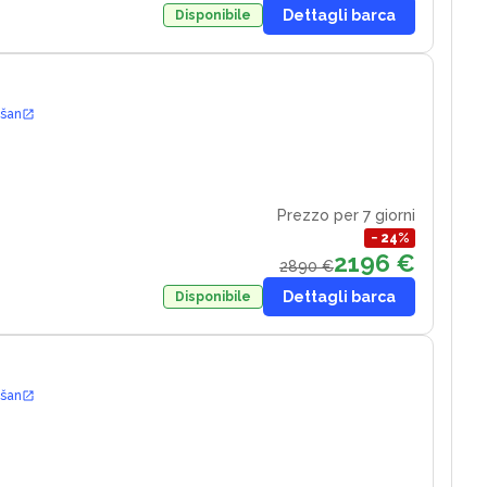
Dettagli barca
Disponibile
ošan
2
Prezzo per 7 giorni
−
24
%
2196 €
2890 €
Dettagli barca
Disponibile
ošan