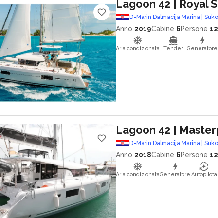
Lagoon 42
| Royal 
D-Marin Dalmacija Marina | Suk
Anno
2019
Cabine
6
Persone
12
Aria condizionata
Tender
Generatore
Lagoon 42
| Master
D-Marin Dalmacija Marina | Suk
Anno
2018
Cabine
6
Persone
12
Aria condizionata
Generatore
Autopilota