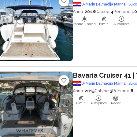
D-Marin Dalmacija Marina | Suk
Anno
2018
Cabine
4
Persone
10
Pannelli solari
Bimini
Autopilota
Bavaria Cruiser 41
|
D-Marin Dalmacija Marina | Suk
Anno
2015
Cabine
3
Persone
8
Bimini
Autopilota
Radar