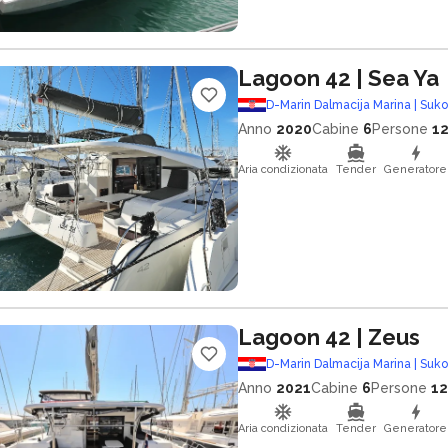
Lagoon 42
| Sea Ya
D-Marin Dalmacija Marina | Suk
Anno
2020
Cabine
6
Persone
1
Aria condizionata
Tender
Generatore
Lagoon 42
| Zeus
D-Marin Dalmacija Marina | Suk
Anno
2021
Cabine
6
Persone
12
Aria condizionata
Tender
Generatore