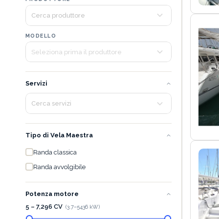
MODELLO
Servizi
Tipo di Vela Maestra
Randa classica
Randa avvolgibile
Potenza motore
5 – 7,296 CV
(
3.7
–
5436
kW)