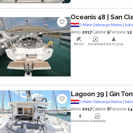
Oceanis 48
| San C
D-Marin Dalmacija Marina | Suk
Anno
2017
Cabine
5
Persone
12
Bimini
Autopilota
Elica di prua
Lagoon 39
| Gin Ton
D-Marin Dalmacija Marina | Suk
Anno
2017
Cabine
6
Persone
14
Generatore
Autopilota