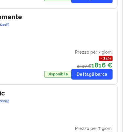
lemente
ošan
Prezzo per 7 giorni
−
24
%
1816 €
2390 €
Dettagli barca
Disponibile
ic
ošan
Prezzo per 7 giorni