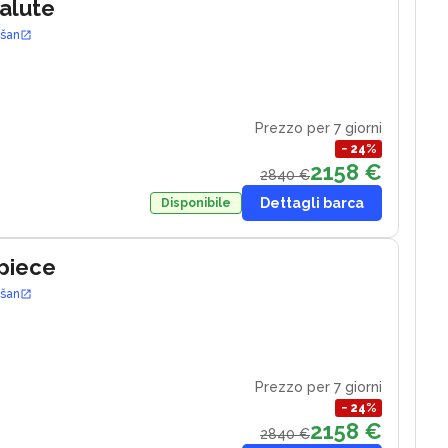
Salute
ošan
Prezzo per 7 giorni
−
24
%
2158 €
2840 €
Dettagli barca
Disponibile
piece
ošan
Prezzo per 7 giorni
−
24
%
2158 €
2840 €