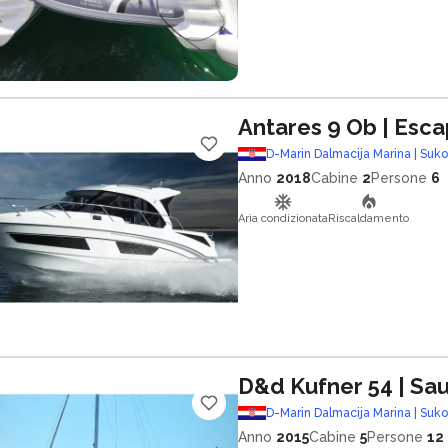
Antares 9 Ob
| Esc
D-Marin Dalmacija Marina | Suk
Anno
2018
Cabine
2
Persone
6
Aria condizionata
Riscaldamento
D&d Kufner 54
| Sa
D-Marin Dalmacija Marina | Suk
Anno
2015
Cabine
5
Persone
12