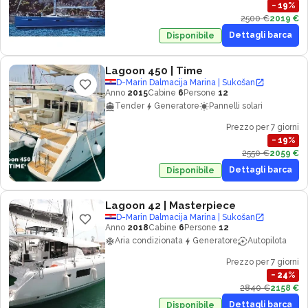
−
19
%
2500 €
2019 €
Dettagli barca
Disponibile
Lagoon 450
| Time
D-Marin Dalmacija Marina | Sukošan
Anno
2015
Cabine
6
Persone
12
Tender
Generatore
Pannelli solari
Prezzo per 7 giorni
−
19
%
2550 €
2059 €
Dettagli barca
Disponibile
Lagoon 42
| Masterpiece
D-Marin Dalmacija Marina | Sukošan
Anno
2018
Cabine
6
Persone
12
Aria condizionata
Generatore
Autopilota
Prezzo per 7 giorni
−
24
%
2840 €
2158 €
Dettagli barca
Disponibile