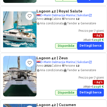
Lagoon 42
| Royal Salute
D-Marin Dalmacija Marina | Sukošan
Anno
2019
Cabine
6
Persone
12
Aria condizionata
Tender
Generatore
Prezzo per 7 giorni
−
24
%
2840 €
2158 €
Dettagli barca
Disponibile
Lagoon 42
| Zeus
D-Marin Dalmacija Marina | Sukošan
Anno
2021
Cabine
6
Persone
12
Aria condizionata
Tender
Generatore
Prezzo per 7 giorni
−
24
%
2890 €
2196 €
Dettagli barca
Disponibile
Lagoon 42
| Cuzamen