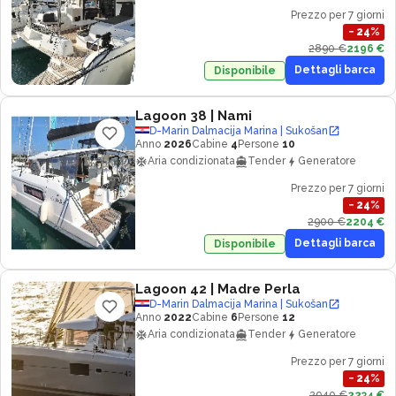
Prezzo per 7 giorni
−
24
%
2890 €
2196 €
Dettagli barca
Disponibile
Lagoon 38
| Nami
D-Marin Dalmacija Marina | Sukošan
Anno
2026
Cabine
4
Persone
10
Aria condizionata
Tender
Generatore
Prezzo per 7 giorni
−
24
%
2900 €
2204 €
Dettagli barca
Disponibile
Lagoon 42
| Madre Perla
D-Marin Dalmacija Marina | Sukošan
Anno
2022
Cabine
6
Persone
12
Aria condizionata
Tender
Generatore
Prezzo per 7 giorni
−
24
%
2940 €
2234 €