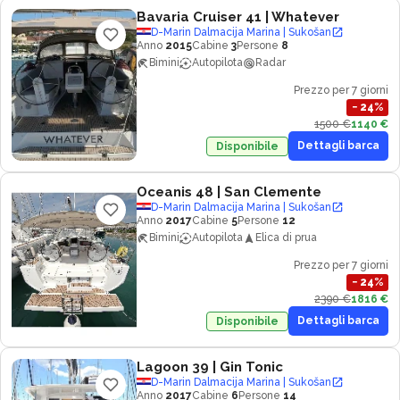
Bavaria Cruiser 41
| Whatever
D-Marin Dalmacija Marina | Sukošan
Anno
2015
Cabine
3
Persone
8
Bimini
Autopilota
Radar
Prezzo per 7 giorni
−
24
%
1500 €
1140 €
Dettagli barca
Disponibile
Oceanis 48
| San Clemente
D-Marin Dalmacija Marina | Sukošan
Anno
2017
Cabine
5
Persone
12
Bimini
Autopilota
Elica di prua
Prezzo per 7 giorni
−
24
%
2390 €
1816 €
Dettagli barca
Disponibile
Lagoon 39
| Gin Tonic
D-Marin Dalmacija Marina | Sukošan
Anno
2017
Cabine
6
Persone
14