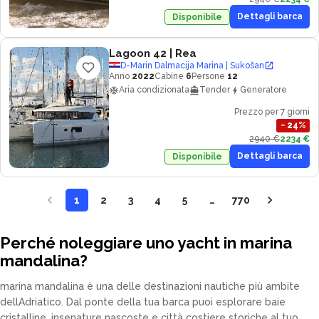
Dettagli barca
Disponibile
Lagoon 42
| Rea
D-Marin Dalmacija Marina | Sukošan
Anno
2022
Cabine
6
Persone
12
Aria condizionata
Tender
Generatore
Prezzo per 7 giorni
−
24
%
2940 €
2234 €
Dettagli barca
Disponibile
1
2
3
4
5
…
770
Perché noleggiare uno yacht in marina
mandalina?
marina mandalina è una delle destinazioni nautiche più ambite
dellAdriatico. Dal ponte della tua barca puoi esplorare baie
cristalline, insenature nascoste e città costiere storiche al tuo