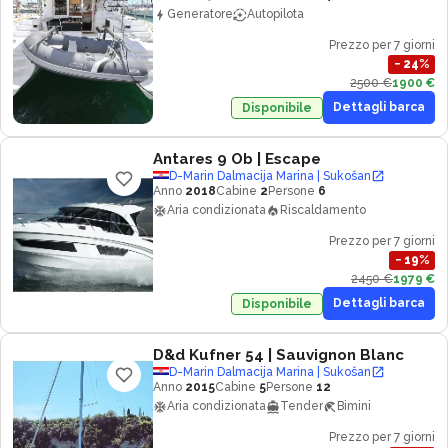
Generatore
Autopilota
Prezzo per 7 giorni
−
24
%
2500 €
1900 €
Dettagli barca
Disponibile
Antares 9 Ob
| Escape
D-Marin Dalmacija Marina | Sukošan
Anno
2018
Cabine
2
Persone
6
Aria condizionata
Riscaldamento
Prezzo per 7 giorni
−
19
%
2450 €
1979 €
Dettagli barca
Disponibile
D&d Kufner 54
| Sauvignon Blanc
D-Marin Dalmacija Marina | Sukošan
Anno
2015
Cabine
5
Persone
12
Aria condizionata
Tender
Bimini
Prezzo per 7 giorni