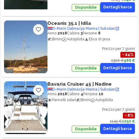
Dettagli barca
Disponibile
Oceanis 35.1
| Idila
D-Marin Dalmacija Marina | Sukošan
Anno
2018
Cabine
3
Persone
8
Bimini
Autopilota
Elica di prua
Prezzo per 7 giorni
−
24
%
1300 €
988 €
Dettagli barca
Disponibile
Bavaria Cruiser 45
| Nadine
D-Marin Dalmacija Marina | Sukošan
Anno
2018
Cabine
4
Persone
10
Pannelli solari
Bimini
Autopilota
Prezzo per 7 giorni
−
8
%
1145 €
1050 €
Dettagli barca
Disponibile