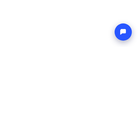
Endless blue
Boat4you
AZIENDA
RETE
Chi Siamo
Europe Yachts
Come Lavoriamo
Catamaran Croatia
FAQ
Catamaran Greece
Blog
Catamaran Italy
Contatti
Catamaran Caribbean
Yacht Charter Croatia