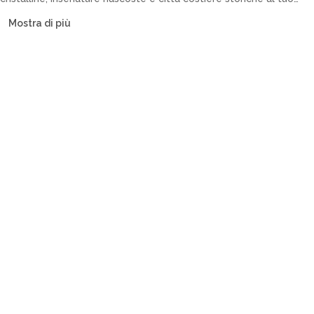
ritmo. La nostra flotta include catamarani, barche a vela, yacht a
Mostra di più
motore e caicchi.