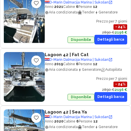
D-Marin Dalmacija Marina | Sukošan
Anno
2021
Cabine
6
Persone
12
Aria condizionata
Tender
Generatore
Prezzo per 7 giorni
−
24
%
2890 €
2196 €
Dettagli barca
Disponibile
Lagoon 42
| Fat Cat
D-Marin Dalmacija Marina | Sukošan
Anno
2019
Cabine
6
Persone
12
Aria condizionata
Generatore
Autopilota
Prezzo per 7 giorni
−
24
%
2890 €
2196 €
Dettagli barca
Disponibile
Lagoon 42
| Sea Ya
D-Marin Dalmacija Marina | Sukošan
Anno
2020
Cabine
6
Persone
12
Aria condizionata
Tender
Generatore