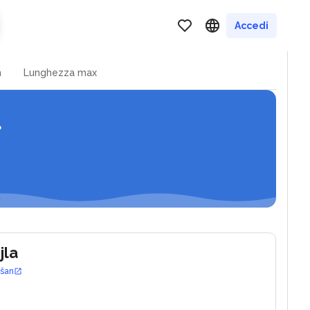
 - podstrana
Accedi
n
Lunghezza max
jla
ošan
0