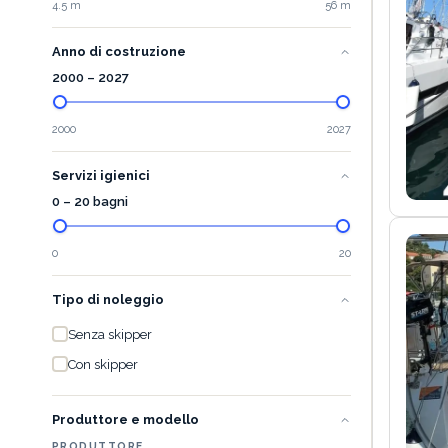
4.5 m
56 m
Anno di costruzione
2000
–
2027
2000
2027
Servizi igienici
0 – 20 bagni
0
20
Tipo di noleggio
Senza skipper
Con skipper
Produttore e modello
PRODUTTORE