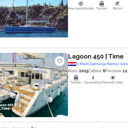
Aria condizionata
Tender
Bimini
Lagoon 450
| Time
D-Marin Dalmacija Marina | Suk
Anno
2015
Cabine
6
Persone
12
Tender
Generatore
Pannelli solari