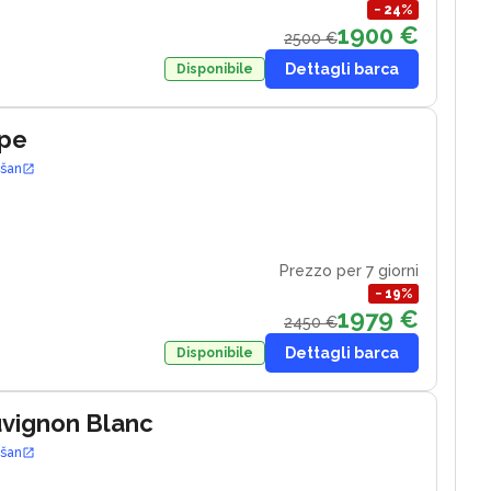
−
24
%
1900 €
2500 €
Dettagli barca
Disponibile
ape
ošan
Prezzo per 7 giorni
−
19
%
1979 €
2450 €
Dettagli barca
Disponibile
uvignon Blanc
ošan