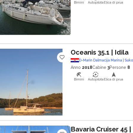
Bimini
Autopilota
Elica di prua
Oceanis 35.1
| Idila
D-Marin Dalmacija Marina | Suk
Anno
2018
Cabine
3
Persone
8
Bimini
Autopilota
Elica di prua
Bavaria Cruiser 45
|