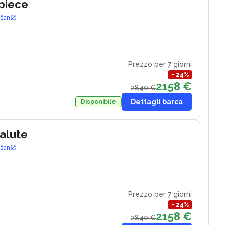
piece
ošan
Prezzo per 7 giorni
−
24
%
2158 €
2840 €
Dettagli barca
Disponibile
Salute
ošan
Prezzo per 7 giorni
−
24
%
2158 €
2840 €