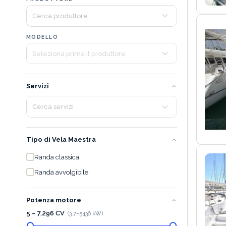
MODELLO
Servizi
Tipo di Vela Maestra
Randa classica
Randa avvolgibile
Potenza motore
5 – 7,296 CV
(
3.7
–
5436
kW)