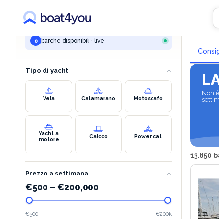
LA TUA RICERCA
Nole
marina lav - podstrana
barche disponibili · live
0
Consig
Tipo di yacht
L
Non è 
Vela
Catamarano
Motoscafo
setti
Yacht a
Caicco
Power cat
motore
13.850 b
Prezzo a settimana
€
500
–
€
200,000
€500
€200k