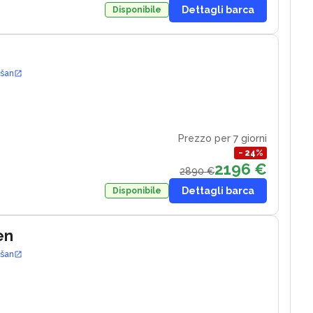
Dettagli barca
Disponibile
ošan
Prezzo per 7 giorni
−
24
%
2196 €
2890 €
Dettagli barca
Disponibile
en
ošan