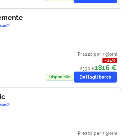
lemente
ošan
Prezzo per 7 giorni
−
24
%
1816 €
2390 €
Dettagli barca
Disponibile
ic
ošan
Prezzo per 7 giorni