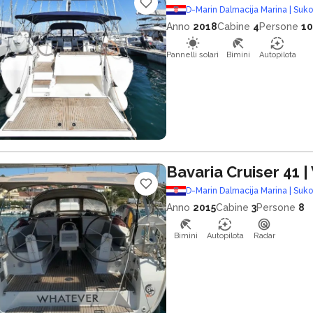
D-Marin Dalmacija Marina | Suk
Anno
2018
Cabine
4
Persone
10
Pannelli solari
Bimini
Autopilota
Bavaria Cruiser 41
|
D-Marin Dalmacija Marina | Suk
Anno
2015
Cabine
3
Persone
8
Bimini
Autopilota
Radar