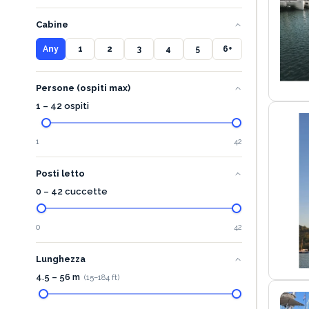
Cabine
Any
1
2
3
4
5
6+
Persone (ospiti max)
1 – 42 ospiti
1
42
Posti letto
0 – 42 cuccette
0
42
Lunghezza
4.5
–
56
m
(
15
–
184
ft)