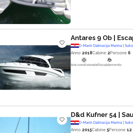
Antares 9 Ob
| Esc
D-Marin Dalmacija Marina | Suk
Anno
2018
Cabine
2
Persone
6
Aria condizionata
Riscaldamento
D&d Kufner 54
| Sa
D-Marin Dalmacija Marina | Suk
Anno
2015
Cabine
5
Persone
12