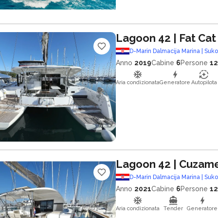
Lagoon 42
| Fat Cat
D-Marin Dalmacija Marina | Suk
Anno
2019
Cabine
6
Persone
12
Aria condizionata
Generatore
Autopilota
Lagoon 42
| Cuzam
D-Marin Dalmacija Marina | Suk
Anno
2021
Cabine
6
Persone
12
Aria condizionata
Tender
Generatore