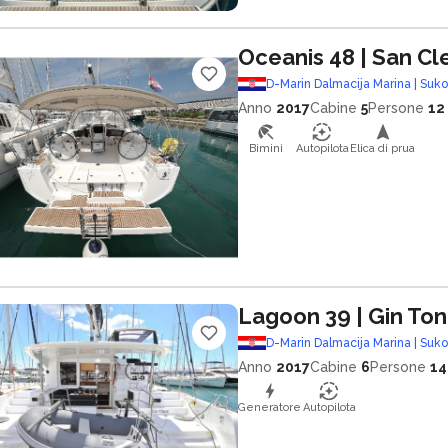
Oceanis 48
| San C
D-Marin Dalmacija Marina | Suk
Anno
2017
Cabine
5
Persone
12
Bimini
Autopilota
Elica di prua
Lagoon 39
| Gin Ton
D-Marin Dalmacija Marina | Suk
Anno
2017
Cabine
6
Persone
14
Generatore
Autopilota