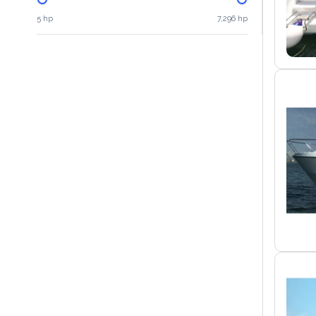
5 hp
7,296 hp