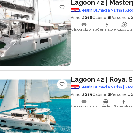
Lagoon 42
| Master
D-Marin Dalmacija Marina | Suk
Anno
2018
Cabine
6
Persone
12
Aria condizionata
Generatore
Autopilota
Lagoon 42
| Royal 
D-Marin Dalmacija Marina | Suk
Anno
2019
Cabine
6
Persone
12
Aria condizionata
Tender
Generatore