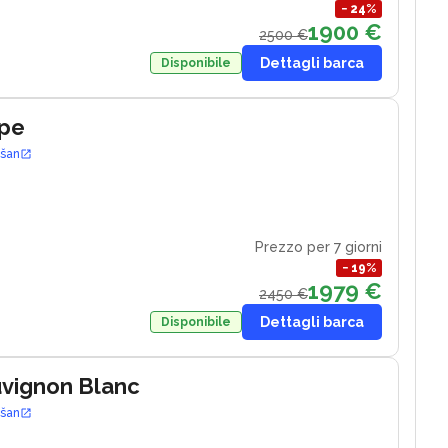
−
24
%
1900 €
2500 €
Dettagli barca
Disponibile
ape
ošan
Prezzo per 7 giorni
−
19
%
1979 €
2450 €
Dettagli barca
Disponibile
uvignon Blanc
ošan