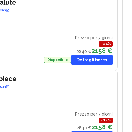
Salute
ošan
Prezzo per 7 giorni
−
24
%
2158 €
2840 €
Dettagli barca
Disponibile
piece
ošan
Prezzo per 7 giorni
−
24
%
2158 €
2840 €