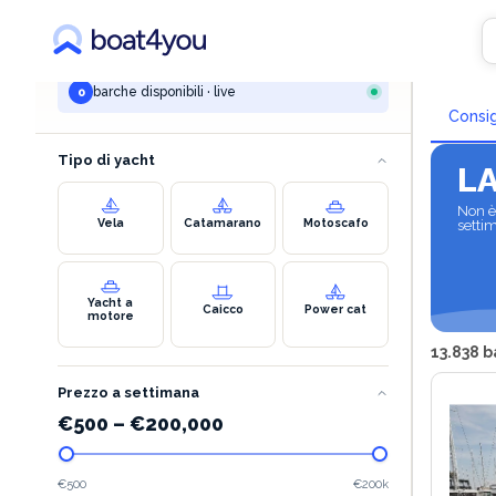
LA TUA RICERCA
Nole
kukljica
barche disponibili · live
0
Consig
Tipo di yacht
L
Non è 
Vela
Catamarano
Motoscafo
setti
Yacht a
Caicco
Power cat
motore
13.838 b
Prezzo a settimana
€
500
–
€
200,000
€500
€200k