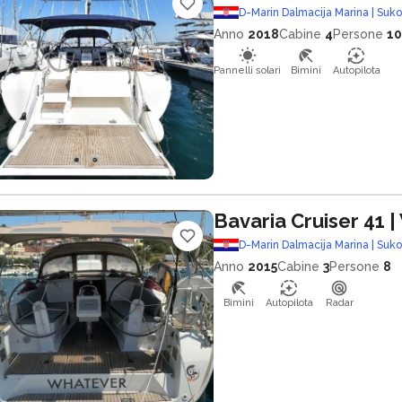
D-Marin Dalmacija Marina | Suk
Anno
2018
Cabine
4
Persone
10
Pannelli solari
Bimini
Autopilota
Bavaria Cruiser 41
|
D-Marin Dalmacija Marina | Suk
Anno
2015
Cabine
3
Persone
8
Bimini
Autopilota
Radar