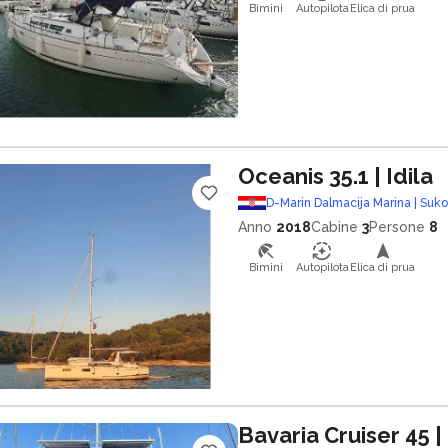
Bimini
Autopilota
Elica di prua
Oceanis 35.1
| Idila
D-Marin Dalmacija Marina | Suk
Anno
2018
Cabine
3
Persone
8
Bimini
Autopilota
Elica di prua
Bavaria Cruiser 45
|