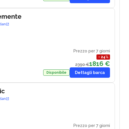
lemente
ošan
Prezzo per 7 giorni
−
24
%
1816 €
2390 €
Dettagli barca
Disponibile
ic
ošan
Prezzo per 7 giorni