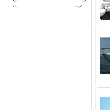
5 hp
7,296 hp