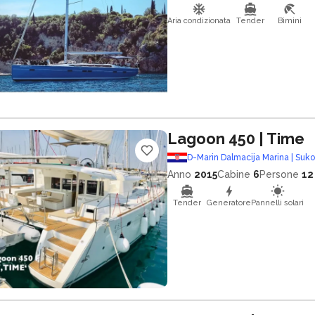
Aria condizionata
Tender
Bimini
Lagoon 450
| Time
D-Marin Dalmacija Marina | Suk
Anno
2015
Cabine
6
Persone
12
Tender
Generatore
Pannelli solari