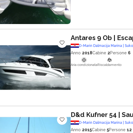
Antares 9 Ob
| Esc
D-Marin Dalmacija Marina | Suk
Anno
2018
Cabine
2
Persone
6
Aria condizionata
Riscaldamento
D&d Kufner 54
| Sa
D-Marin Dalmacija Marina | Suk
Anno
2015
Cabine
5
Persone
12