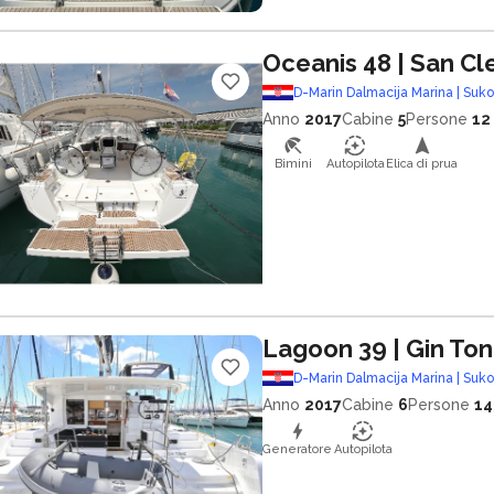
Oceanis 48
| San C
D-Marin Dalmacija Marina | Suk
Anno
2017
Cabine
5
Persone
12
Bimini
Autopilota
Elica di prua
Lagoon 39
| Gin Ton
D-Marin Dalmacija Marina | Suk
Anno
2017
Cabine
6
Persone
14
Generatore
Autopilota