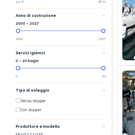
4.5 m
56 m
Anno di costruzione
2000
–
2027
2000
2027
Servizi igienici
0 – 20 bagni
0
20
Tipo di noleggio
Senza skipper
Con skipper
Produttore e modello
PRODUTTORE