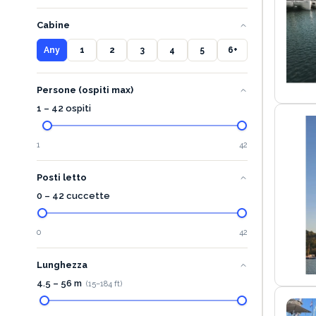
Cabine
Any
1
2
3
4
5
6+
Persone (ospiti max)
1 – 42 ospiti
1
42
Posti letto
0 – 42 cuccette
0
42
Lunghezza
4.5
–
56
m
(
15
–
184
ft)