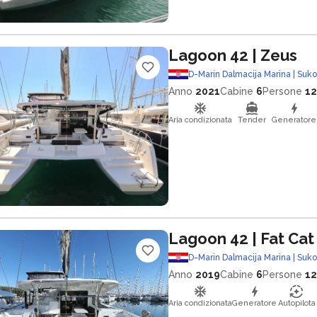
Lagoon 42
| Zeus
D-Marin Dalmacija Marina | Suk
Anno
2021
Cabine
6
Persone
12
Aria condizionata
Tender
Generatore
Lagoon 42
| Fat Cat
D-Marin Dalmacija Marina | Suk
Anno
2019
Cabine
6
Persone
12
Aria condizionata
Generatore
Autopilota