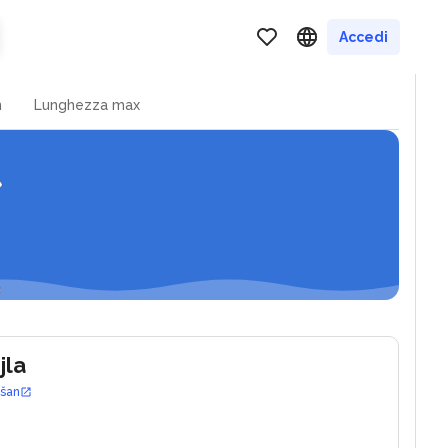
ugljan
Accedi
n
Lunghezza max
jla
ošan
0