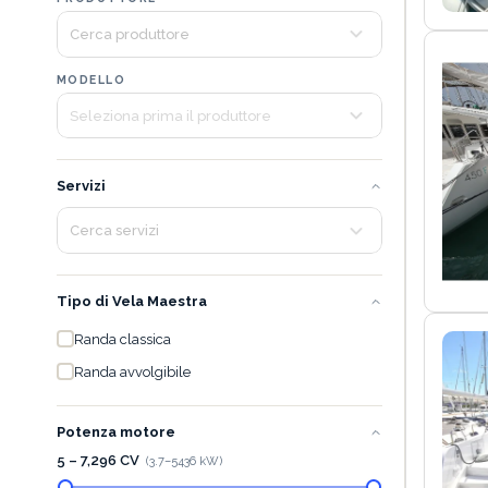
MODELLO
Servizi
Tipo di Vela Maestra
Randa classica
Randa avvolgibile
Potenza motore
5 – 7,296 CV
(
3.7
–
5436
kW)