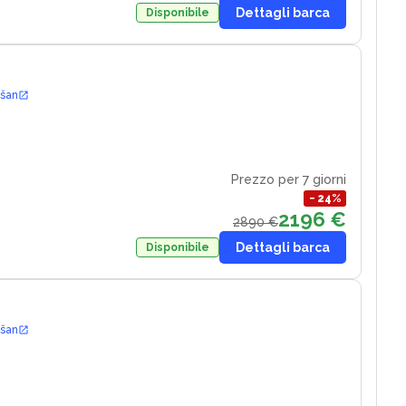
Dettagli barca
Disponibile
ošan
Prezzo per 7 giorni
−
24
%
2196 €
2890 €
Dettagli barca
Disponibile
ošan