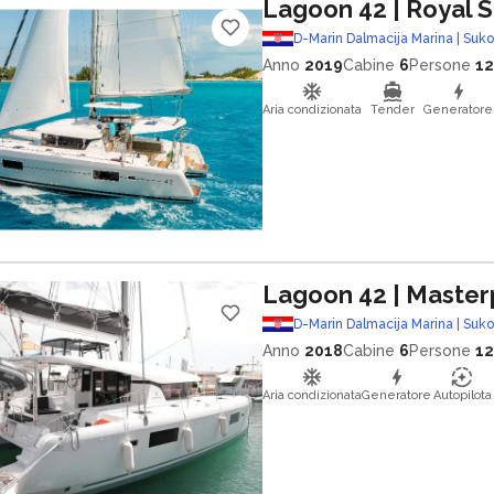
Lagoon 42
| Royal 
D-Marin Dalmacija Marina | Suk
Anno
2019
Cabine
6
Persone
12
Aria condizionata
Tender
Generatore
Lagoon 42
| Master
D-Marin Dalmacija Marina | Suk
Anno
2018
Cabine
6
Persone
12
Aria condizionata
Generatore
Autopilota