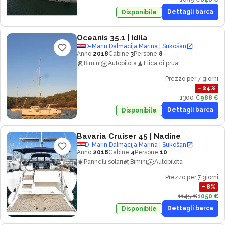
Dettagli barca
Disponibile
Oceanis 35.1
| Idila
D-Marin Dalmacija Marina | Sukošan
Anno
2018
Cabine
3
Persone
8
Bimini
Autopilota
Elica di prua
Prezzo per 7 giorni
−
24
%
1300 €
988 €
Dettagli barca
Disponibile
Bavaria Cruiser 45
| Nadine
D-Marin Dalmacija Marina | Sukošan
Anno
2018
Cabine
4
Persone
10
Pannelli solari
Bimini
Autopilota
Prezzo per 7 giorni
−
8
%
1145 €
1050 €
Dettagli barca
Disponibile