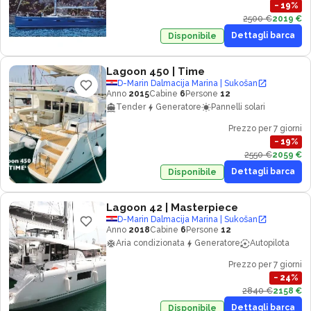
−
19
%
2500 €
2019 €
Dettagli barca
Disponibile
Lagoon 450
| Time
D-Marin Dalmacija Marina | Sukošan
Anno
2015
Cabine
6
Persone
12
Tender
Generatore
Pannelli solari
Prezzo per 7 giorni
−
19
%
2550 €
2059 €
Dettagli barca
Disponibile
Lagoon 42
| Masterpiece
D-Marin Dalmacija Marina | Sukošan
Anno
2018
Cabine
6
Persone
12
Aria condizionata
Generatore
Autopilota
Prezzo per 7 giorni
−
24
%
2840 €
2158 €
Dettagli barca
Disponibile