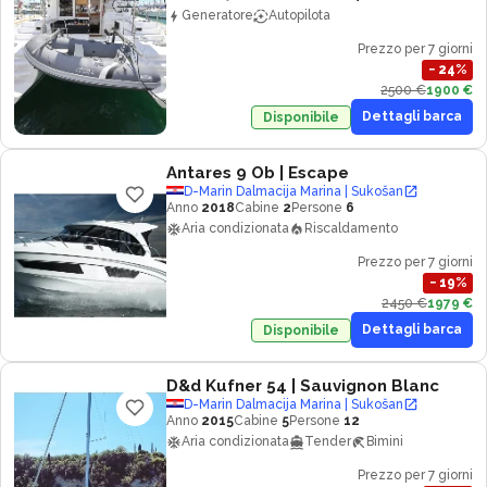
Generatore
Autopilota
Prezzo per 7 giorni
−
24
%
2500 €
1900 €
Dettagli barca
Disponibile
Antares 9 Ob
| Escape
D-Marin Dalmacija Marina | Sukošan
Anno
2018
Cabine
2
Persone
6
Aria condizionata
Riscaldamento
Prezzo per 7 giorni
−
19
%
2450 €
1979 €
Dettagli barca
Disponibile
D&d Kufner 54
| Sauvignon Blanc
D-Marin Dalmacija Marina | Sukošan
Anno
2015
Cabine
5
Persone
12
Aria condizionata
Tender
Bimini
Prezzo per 7 giorni