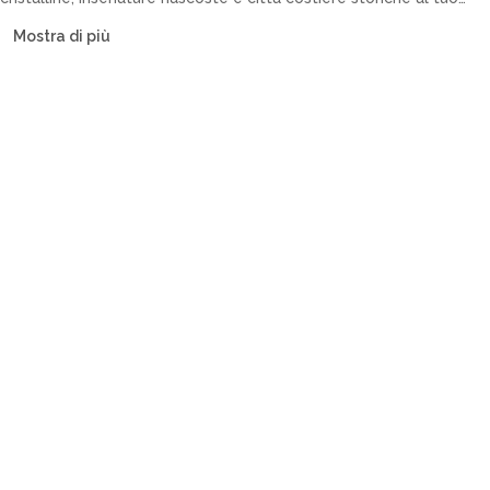
ritmo. La nostra flotta include catamarani, barche a vela, yacht a
Mostra di più
motore e caicchi.