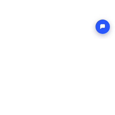
Endless blue
Boat4you
AZIENDA
RETE
Chi Siamo
Europe Yachts
Come Lavoriamo
Catamaran Croatia
FAQ
Catamaran Greece
Blog
Catamaran Italy
Contatti
Catamaran Caribbean
Yacht Charter Croatia