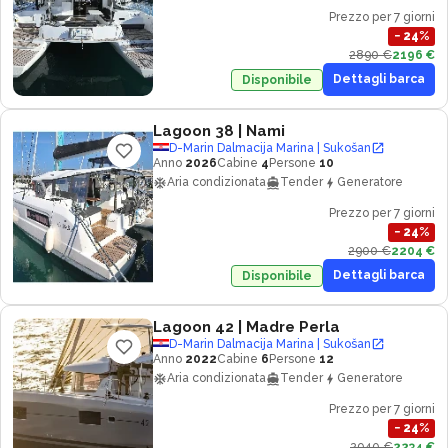
Prezzo per 7 giorni
−
24
%
2890 €
2196 €
Dettagli barca
Disponibile
Lagoon 38
| Nami
D-Marin Dalmacija Marina | Sukošan
Anno
2026
Cabine
4
Persone
10
Aria condizionata
Tender
Generatore
Prezzo per 7 giorni
−
24
%
2900 €
2204 €
Dettagli barca
Disponibile
Lagoon 42
| Madre Perla
D-Marin Dalmacija Marina | Sukošan
Anno
2022
Cabine
6
Persone
12
Aria condizionata
Tender
Generatore
Prezzo per 7 giorni
−
24
%
2940 €
2234 €