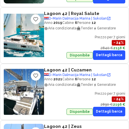
Lagoon 42
| Royal Salute
D-Marin Dalmacija Marina | Sukošan
Anno
2019
Cabine
6
Persone
12
Aria condizionata
Tender
Generatore
Prezzo per 7 giorni
−
24
%
2840 €
2158 €
Dettagli barca
Disponibile
Lagoon 42
| Cuzamen
D-Marin Dalmacija Marina | Sukošan
Anno
2021
Cabine
6
Persone
12
Aria condizionata
Tender
Generatore
Prezzo per 7 giorni
−
24
%
2890 €
2196 €
Dettagli barca
Disponibile
Lagoon 42
| Zeus