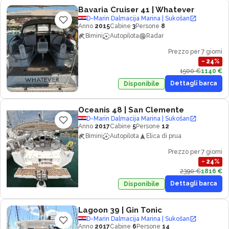
Bavaria Cruiser 41
| Whatever
D-Marin Dalmacija Marina | Sukošan
Anno
2015
Cabine
3
Persone
8
Bimini
Autopilota
Radar
Prezzo per 7 giorni
−
24
%
1500 €
1140 €
Dettagli barca
Disponibile
Oceanis 48
| San Clemente
D-Marin Dalmacija Marina | Sukošan
Anno
2017
Cabine
5
Persone
12
Bimini
Autopilota
Elica di prua
Prezzo per 7 giorni
−
24
%
2390 €
1816 €
Dettagli barca
Disponibile
Lagoon 39
| Gin Tonic
D-Marin Dalmacija Marina | Sukošan
Anno
2017
Cabine
6
Persone
14