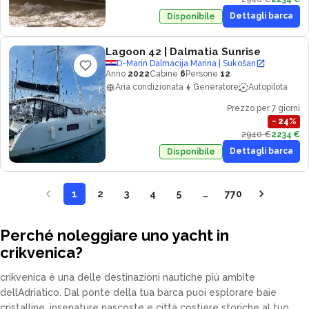
Dettagli barca
Disponibile
Lagoon 42
| Dalmatia Sunrise
D-Marin Dalmacija Marina | Sukošan
Anno
2022
Cabine
6
Persone
12
Aria condizionata
Generatore
Autopilota
Prezzo per 7 giorni
−
24
%
2940 €
2234 €
Dettagli barca
Disponibile
1
2
3
4
5
…
770
Perché noleggiare uno yacht in
crikvenica?
crikvenica è una delle destinazioni nautiche più ambite
dellAdriatico. Dal ponte della tua barca puoi esplorare baie
cristalline, insenature nascoste e città costiere storiche al tuo