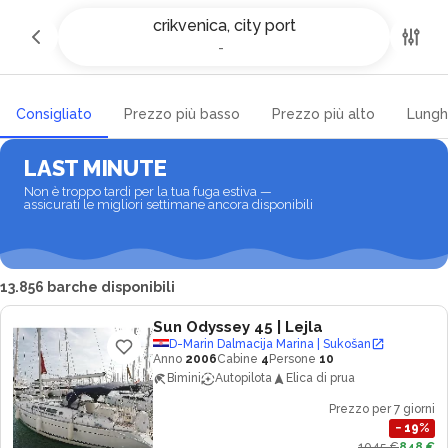
Noleggio yacht e barche a
crikvenica, city port
crikvenica e city port
-
-
Consigliato
Prezzo più basso
Prezzo più alto
Lungh
LAST MINUTE
Non è troppo tardi per la tua fuga estiva —
assicurati le migliori settimane ancora disponibili
13.856 barche disponibili
Sun Odyssey 45
| Lejla
D-Marin Dalmacija Marina | Sukošan
Anno
2006
Cabine
4
Persone
10
Bimini
Autopilota
Elica di prua
Prezzo per 7 giorni
−
19
%
1045 €
848 €