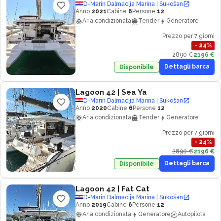
D-Marin Dalmacija Marina | Sukošan
Anno
2021
Cabine
6
Persone
12
Aria condizionata
Tender
Generatore
Prezzo per 7 giorni
−
24
%
2890 €
2196 €
Dettagli barca
Disponibile
Lagoon 42
| Sea Ya
D-Marin Dalmacija Marina | Sukošan
Anno
2020
Cabine
6
Persone
12
Aria condizionata
Tender
Generatore
Prezzo per 7 giorni
−
24
%
2890 €
2196 €
Dettagli barca
Disponibile
Lagoon 42
| Fat Cat
D-Marin Dalmacija Marina | Sukošan
Anno
2019
Cabine
6
Persone
12
Aria condizionata
Generatore
Autopilota