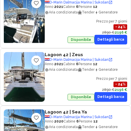
D-Marin Dalmacija Marina | Sukošan
Anno
2021
Cabine
6
Persone
12
Aria condizionata
Tender
Generatore
Prezzo per 7 giorni
−
24
%
2890 €
2196 €
Dettagli barca
Disponibile
Lagoon 42
| Zeus
D-Marin Dalmacija Marina | Sukošan
Anno
2021
Cabine
6
Persone
12
Aria condizionata
Tender
Generatore
Prezzo per 7 giorni
−
24
%
2890 €
2196 €
Dettagli barca
Disponibile
Lagoon 42
| Sea Ya
D-Marin Dalmacija Marina | Sukošan
Anno
2020
Cabine
6
Persone
12
Aria condizionata
Tender
Generatore