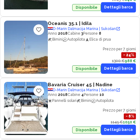
Dettagli barca
Disponibile
Oceanis 35.1
| Idila
D-Marin Dalmacija Marina | Sukošan
Anno
2018
Cabine
3
Persone
8
Bimini
Autopilota
Elica di prua
Prezzo per 7 giorni
−
24
%
1300 €
988 €
Dettagli barca
Disponibile
Bavaria Cruiser 45
| Nadine
D-Marin Dalmacija Marina | Sukošan
Anno
2018
Cabine
4
Persone
10
Pannelli solari
Bimini
Autopilota
Prezzo per 7 giorni
−
8
%
1145 €
1050 €
Dettagli barca
Disponibile