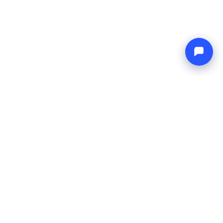
Endless blue
Boat4you
AZIENDA
RETE
Chi Siamo
Europe Yachts
Come Lavoriamo
Catamaran Croatia
FAQ
Catamaran Greece
Blog
Catamaran Italy
Contatti
Catamaran Caribbean
Yacht Charter Croatia