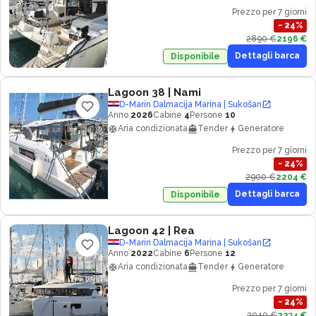
Prezzo per 7 giorni
−
24
%
2890 €
2196 €
Dettagli barca
Disponibile
Lagoon 38
| Nami
D-Marin Dalmacija Marina | Sukošan
Anno
2026
Cabine
4
Persone
10
Aria condizionata
Tender
Generatore
Prezzo per 7 giorni
−
24
%
2900 €
2204 €
Dettagli barca
Disponibile
Lagoon 42
| Rea
D-Marin Dalmacija Marina | Sukošan
Anno
2022
Cabine
6
Persone
12
Aria condizionata
Tender
Generatore
Prezzo per 7 giorni
−
24
%
2940 €
2234 €