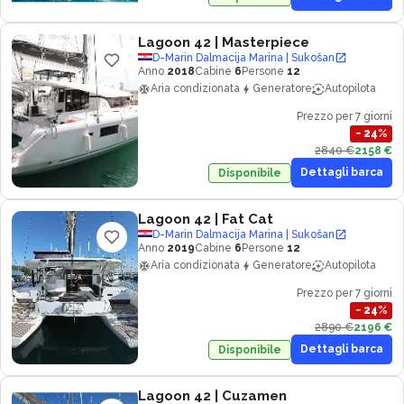
Lagoon 42
| Masterpiece
D-Marin Dalmacija Marina | Sukošan
Anno
2018
Cabine
6
Persone
12
Aria condizionata
Generatore
Autopilota
Prezzo per 7 giorni
−
24
%
2840 €
2158 €
Dettagli barca
Disponibile
Lagoon 42
| Fat Cat
D-Marin Dalmacija Marina | Sukošan
Anno
2019
Cabine
6
Persone
12
Aria condizionata
Generatore
Autopilota
Prezzo per 7 giorni
−
24
%
2890 €
2196 €
Dettagli barca
Disponibile
Lagoon 42
| Cuzamen