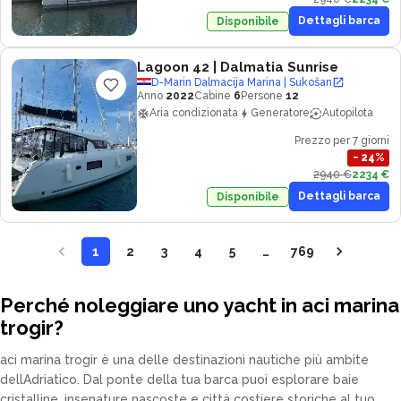
Dettagli barca
Disponibile
Lagoon 42
| Dalmatia Sunrise
D-Marin Dalmacija Marina | Sukošan
Anno
2022
Cabine
6
Persone
12
Aria condizionata
Generatore
Autopilota
Prezzo per 7 giorni
−
24
%
2940 €
2234 €
Dettagli barca
Disponibile
1
2
3
4
5
…
769
Perché noleggiare uno yacht in aci marina
trogir?
aci marina trogir è una delle destinazioni nautiche più ambite
dellAdriatico. Dal ponte della tua barca puoi esplorare baie
cristalline, insenature nascoste e città costiere storiche al tuo