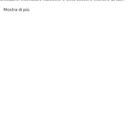
ritmo. La nostra flotta include catamarani, barche a vela, yacht a
Mostra di più
motore e caicchi.