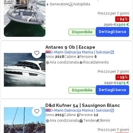
Generatore
Autopilota
Prezzo per 7 giorni
−
24
%
2500 €
1900 €
Dettagli barca
Disponibile
Antares 9 Ob
| Escape
D-Marin Dalmacija Marina | Sukošan
Anno
2018
Cabine
2
Persone
6
Aria condizionata
Riscaldamento
Prezzo per 7 giorni
−
19
%
2450 €
1979 €
Dettagli barca
Disponibile
D&d Kufner 54
| Sauvignon Blanc
D-Marin Dalmacija Marina | Sukošan
Anno
2015
Cabine
5
Persone
12
Aria condizionata
Tender
Bimini
Prezzo per 7 giorni