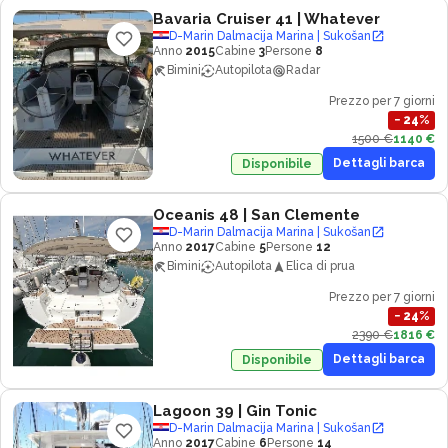
Bavaria Cruiser 41
| Whatever
D-Marin Dalmacija Marina | Sukošan
Anno
2015
Cabine
3
Persone
8
Bimini
Autopilota
Radar
Prezzo per 7 giorni
−
24
%
1500 €
1140 €
Dettagli barca
Disponibile
Oceanis 48
| San Clemente
D-Marin Dalmacija Marina | Sukošan
Anno
2017
Cabine
5
Persone
12
Bimini
Autopilota
Elica di prua
Prezzo per 7 giorni
−
24
%
2390 €
1816 €
Dettagli barca
Disponibile
Lagoon 39
| Gin Tonic
D-Marin Dalmacija Marina | Sukošan
Anno
2017
Cabine
6
Persone
14