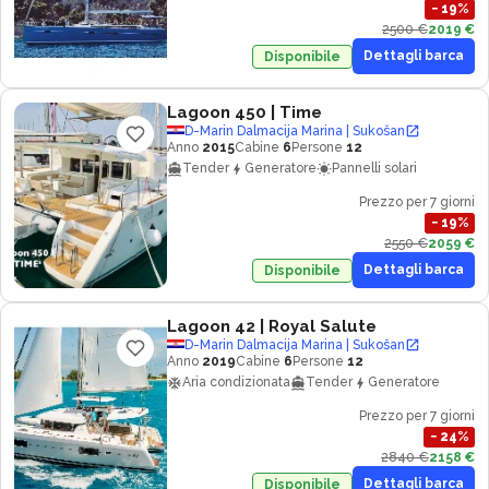
−
19
%
2500 €
2019 €
Dettagli barca
Disponibile
Lagoon 450
| Time
D-Marin Dalmacija Marina | Sukošan
Anno
2015
Cabine
6
Persone
12
Tender
Generatore
Pannelli solari
Prezzo per 7 giorni
−
19
%
2550 €
2059 €
Dettagli barca
Disponibile
Lagoon 42
| Royal Salute
D-Marin Dalmacija Marina | Sukošan
Anno
2019
Cabine
6
Persone
12
Aria condizionata
Tender
Generatore
Prezzo per 7 giorni
−
24
%
2840 €
2158 €
Dettagli barca
Disponibile