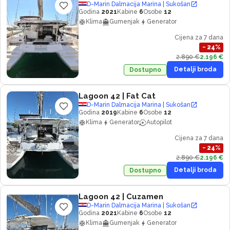
D-Marin Dalmacija Marina | Sukošan
Godina
2021
Kabine
6
Osobe
12
Klima
Gumenjak
Generator
Cijena za 7 dana
−
24
%
2.890 €
2.196 €
Detalji broda
Dostupno
Lagoon 42
| Fat Cat
D-Marin Dalmacija Marina | Sukošan
Godina
2019
Kabine
6
Osobe
12
Klima
Generator
Autopilot
Cijena za 7 dana
−
24
%
2.890 €
2.196 €
Detalji broda
Dostupno
Lagoon 42
| Cuzamen
D-Marin Dalmacija Marina | Sukošan
Godina
2021
Kabine
6
Osobe
12
Klima
Gumenjak
Generator