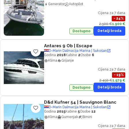
Generator
Autopilot
Cijena za 7 dana
−
24
%
2.500 €
1.900 €
Detalji broda
Dostupno
Antares 9 Ob
| Escape
D-Marin Dalmacija Marina | Sukošan
Godina
2018
Kabine
2
Osobe
6
Klima
Grijanje
Cijena za 7 dana
−
19
%
2.450 €
1.979 €
Detalji broda
Dostupno
D&d Kufner 54
| Sauvignon Blanc
D-Marin Dalmacija Marina | Sukošan
Godina
2015
Kabine
5
Osobe
12
Klima
Gumenjak
Bimini
Cijena za 7 dana