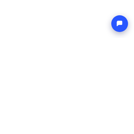
Endless blue
Boat4you
TVRTKA
MREŽA
O nama
Europe Yachts
Kako radimo
Catamaran Croatia
FAQ
Catamaran Greece
Blog
Catamaran Italy
Kontakt
Catamaran Caribbean
Yacht Charter Croatia
PRAVNO