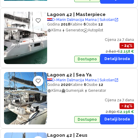
Lagoon 42
| Masterpiece
D-Marin Dalmacija Marina | Sukošan
Godina
2018
Kabine
6
Osobe
12
Klima
Generator
Autopilot
Cijena za 7 dana
−
24
%
2.840 €
2.158 €
Detalji broda
Dostupno
Lagoon 42
| Sea Ya
D-Marin Dalmacija Marina | Sukošan
Godina
2020
Kabine
6
Osobe
12
Klima
Gumenjak
Generator
Cijena za 7 dana
−
24
%
2.890 €
2.196 €
Detalji broda
Dostupno
Lagoon 42
| Zeus