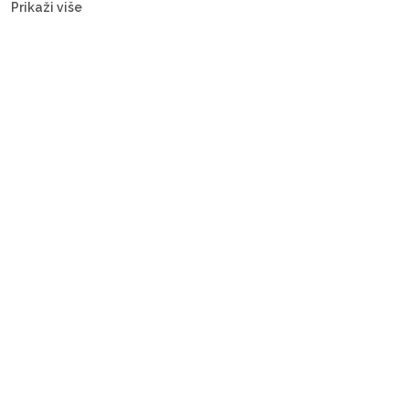
Prikaži više
motorne jahte i gulete — s posadom ili bareboat, za svaki budžet.