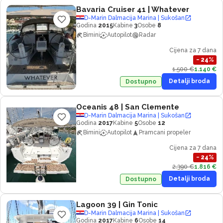
Bavaria Cruiser 41
| Whatever
D-Marin Dalmacija Marina | Sukošan
Godina
2015
Kabine
3
Osobe
8
Bimini
Autopilot
Radar
Cijena za 7 dana
−
24
%
1.500 €
1.140 €
Detalji broda
Dostupno
Oceanis 48
| San Clemente
D-Marin Dalmacija Marina | Sukošan
Godina
2017
Kabine
5
Osobe
12
Bimini
Autopilot
Pramcani propeler
Cijena za 7 dana
−
24
%
2.390 €
1.816 €
Detalji broda
Dostupno
Lagoon 39
| Gin Tonic
D-Marin Dalmacija Marina | Sukošan
Godina
2017
Kabine
6
Osobe
14