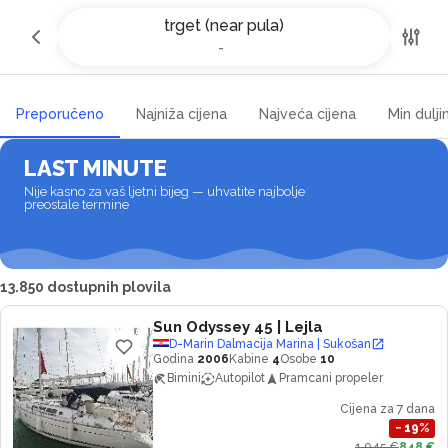
Najam jahti i čarter brodova u
trget (near pula)
trget (near pula)
-
-
Preporučeno
Najniža cijena
Najveća cijena
Min dulji
LAST MINUTE
Nije kasno za vaš ljetni bijeg — uhvatite najbolje
preostale termine
13.850 dostupnih plovila
Sun Odyssey 45
| Lejla
D-Marin Dalmacija Marina | Sukošan
Godina
2006
Kabine
4
Osobe
10
Bimini
Autopilot
Pramcani propeler
Cijena za 7 dana
−
19
%
1.045 €
848 €