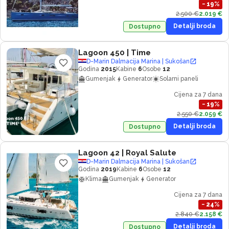
−
19
%
2.500 €
2.019 €
Detalji broda
Dostupno
Lagoon 450
| Time
D-Marin Dalmacija Marina | Sukošan
Godina
2015
Kabine
6
Osobe
12
Gumenjak
Generator
Solarni paneli
Cijena za 7 dana
−
19
%
2.550 €
2.059 €
Detalji broda
Dostupno
Lagoon 42
| Royal Salute
D-Marin Dalmacija Marina | Sukošan
Godina
2019
Kabine
6
Osobe
12
Klima
Gumenjak
Generator
Cijena za 7 dana
−
24
%
2.840 €
2.158 €
Detalji broda
Dostupno