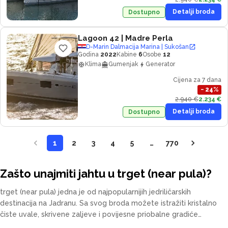
Detalji broda
Dostupno
Lagoon 42
| Madre Perla
D-Marin Dalmacija Marina | Sukošan
Godina
2022
Kabine
6
Osobe
12
Klima
Gumenjak
Generator
Cijena za 7 dana
−
24
%
2.940 €
2.234 €
Detalji broda
Dostupno
1
2
3
4
5
…
770
Zašto unajmiti jahtu u trget (near pula)?
trget (near pula) jedna je od najpopularnijih jedriličarskih
destinacija na Jadranu. Sa svog broda možete istražiti kristalno
čiste uvale, skrivene zaljeve i povijesne priobalne gradiće
vlastitim tempom. Naša flota uključuje katamarane, jedrilice,