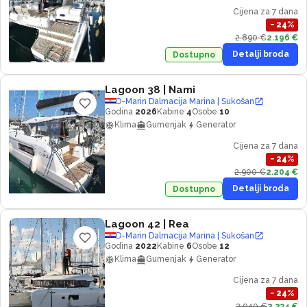
Cijena za 7 dana
−
24
%
2.890 €
2.196 €
Detalji broda
Dostupno
Lagoon 38
| Nami
D-Marin Dalmacija Marina | Sukošan
Godina
2026
Kabine
4
Osobe
10
Klima
Gumenjak
Generator
Cijena za 7 dana
−
24
%
2.900 €
2.204 €
Detalji broda
Dostupno
Lagoon 42
| Rea
D-Marin Dalmacija Marina | Sukošan
Godina
2022
Kabine
6
Osobe
12
Klima
Gumenjak
Generator
Cijena za 7 dana
−
24
%
2.940 €
2.234 €