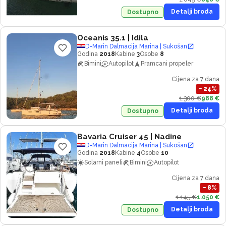
Detalji broda
Dostupno
Oceanis 35.1
| Idila
D-Marin Dalmacija Marina | Sukošan
Godina
2018
Kabine
3
Osobe
8
Bimini
Autopilot
Pramcani propeler
Cijena za 7 dana
−
24
%
1.300 €
988 €
Detalji broda
Dostupno
Bavaria Cruiser 45
| Nadine
D-Marin Dalmacija Marina | Sukošan
Godina
2018
Kabine
4
Osobe
10
Solarni paneli
Bimini
Autopilot
Cijena za 7 dana
−
8
%
1.145 €
1.050 €
Detalji broda
Dostupno