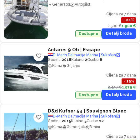
Generator
Autopilot
Cijena za 7 dana
−
24
%
2.500 €
1.900 €
Detalji broda
Dostupno
Antares 9 Ob
| Escape
D-Marin Dalmacija Marina | Sukošan
Godina
2018
Kabine
2
Osobe
6
Klima
Grijanje
Cijena za 7 dana
−
19
%
2.450 €
1.979 €
Detalji broda
Dostupno
D&d Kufner 54
| Sauvignon Blanc
D-Marin Dalmacija Marina | Sukošan
Godina
2015
Kabine
5
Osobe
12
Klima
Gumenjak
Bimini
Cijena za 7 dana