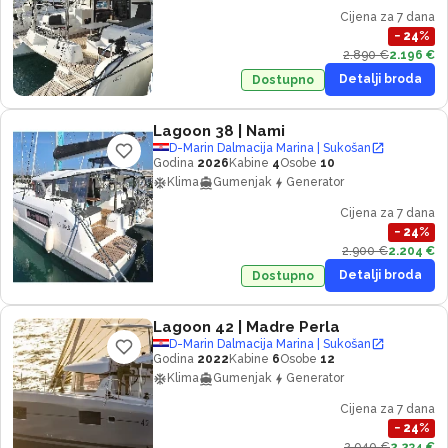
Cijena za 7 dana
−
24
%
2.890 €
2.196 €
Detalji broda
Dostupno
Lagoon 38
| Nami
D-Marin Dalmacija Marina | Sukošan
Godina
2026
Kabine
4
Osobe
10
Klima
Gumenjak
Generator
Cijena za 7 dana
−
24
%
2.900 €
2.204 €
Detalji broda
Dostupno
Lagoon 42
| Madre Perla
D-Marin Dalmacija Marina | Sukošan
Godina
2022
Kabine
6
Osobe
12
Klima
Gumenjak
Generator
Cijena za 7 dana
−
24
%
2.940 €
2.234 €