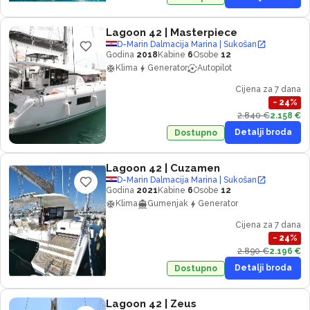
Lagoon 42
| Masterpiece
D-Marin Dalmacija Marina | Sukošan
Godina
2018
Kabine
6
Osobe
12
Klima
Generator
Autopilot
Cijena za 7 dana
−
24
%
2.840 €
2.158 €
Detalji broda
Dostupno
Lagoon 42
| Cuzamen
D-Marin Dalmacija Marina | Sukošan
Godina
2021
Kabine
6
Osobe
12
Klima
Gumenjak
Generator
Cijena za 7 dana
−
24
%
2.890 €
2.196 €
Detalji broda
Dostupno
Lagoon 42
| Zeus