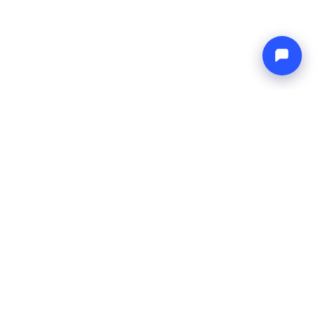
Endless blue
Boat4you
TVRTKA
MREŽA
O nama
Europe Yachts
Kako radimo
Catamaran Croatia
FAQ
Catamaran Greece
Blog
Catamaran Italy
Kontakt
Catamaran Caribbean
Yacht Charter Croatia
PRAVNO