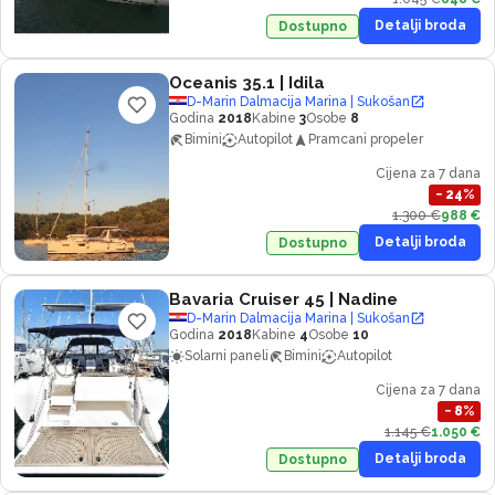
Detalji broda
Dostupno
Oceanis 35.1
| Idila
D-Marin Dalmacija Marina | Sukošan
Godina
2018
Kabine
3
Osobe
8
Bimini
Autopilot
Pramcani propeler
Cijena za 7 dana
−
24
%
1.300 €
988 €
Detalji broda
Dostupno
Bavaria Cruiser 45
| Nadine
D-Marin Dalmacija Marina | Sukošan
Godina
2018
Kabine
4
Osobe
10
Solarni paneli
Bimini
Autopilot
Cijena za 7 dana
−
8
%
1.145 €
1.050 €
Detalji broda
Dostupno