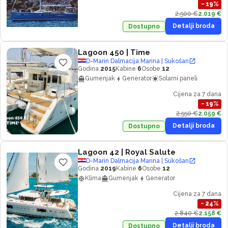
−
19
%
2.500 €
2.019 €
Detalji broda
Dostupno
Lagoon 450
| Time
D-Marin Dalmacija Marina | Sukošan
Godina
2015
Kabine
6
Osobe
12
Gumenjak
Generator
Solarni paneli
Cijena za 7 dana
−
19
%
2.550 €
2.059 €
Detalji broda
Dostupno
Lagoon 42
| Royal Salute
D-Marin Dalmacija Marina | Sukošan
Godina
2019
Kabine
6
Osobe
12
Klima
Gumenjak
Generator
Cijena za 7 dana
−
24
%
2.840 €
2.158 €
Detalji broda
Dostupno