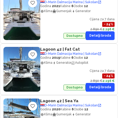
D-Marin Dalmacija Marina | Sukošan
Godina
2021
Kabine
6
Osobe
12
Klima
Gumenjak
Generator
Cijena za 7 dana
−
24
%
2.890 €
2.196 €
Detalji broda
Dostupno
Lagoon 42
| Fat Cat
D-Marin Dalmacija Marina | Sukošan
Godina
2019
Kabine
6
Osobe
12
Klima
Generator
Autopilot
Cijena za 7 dana
−
24
%
2.890 €
2.196 €
Detalji broda
Dostupno
Lagoon 42
| Sea Ya
D-Marin Dalmacija Marina | Sukošan
Godina
2020
Kabine
6
Osobe
12
Klima
Gumenjak
Generator