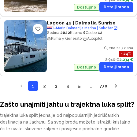
Detalji broda
Dostupno
Lagoon 42
| Dalmatia Sunrise
D-Marin Dalmacija Marina | Sukošan
Godina
2022
Kabine
6
Osobe
12
Klima
Generator
Autopilot
Cijena za 7 dana
−
24
%
2.940 €
2.234 €
Detalji broda
Dostupno
1
2
3
4
5
…
770
Zašto unajmiti jahtu u trajektna luka split?
trajektna luka split jedna je od najpopularnijih jedriličarskih
destinacija na Jadranu. Sa svog broda možete istražiti kristalno
čiste uvale, skrivene zaljeve i povijesne priobalne gradiće
vlastitim tempom. Naša flota uključuje katamarane, jedrilice,