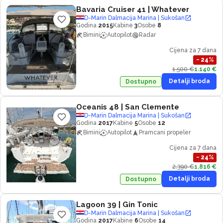
Bavaria Cruiser 41
| Whatever
D-Marin Dalmacija Marina | Sukošan
Godina
2015
Kabine
3
Osobe
8
Bimini
Autopilot
Radar
Cijena za 7 dana
−
24
%
1.500 €
1.140 €
Detalji broda
Dostupno
Oceanis 48
| San Clemente
D-Marin Dalmacija Marina | Sukošan
Godina
2017
Kabine
5
Osobe
12
Bimini
Autopilot
Pramcani propeler
Cijena za 7 dana
−
24
%
2.390 €
1.816 €
Detalji broda
Dostupno
Lagoon 39
| Gin Tonic
D-Marin Dalmacija Marina | Sukošan
Godina
2017
Kabine
6
Osobe
14