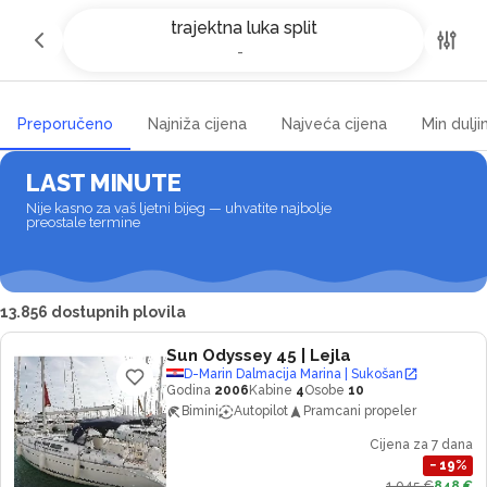
Najam jahti i čarter brodova u
trajektna luka split
trajektna luka split
-
-
Preporučeno
Najniža cijena
Najveća cijena
Min dulji
LAST MINUTE
Nije kasno za vaš ljetni bijeg — uhvatite najbolje
preostale termine
13.856 dostupnih plovila
Sun Odyssey 45
| Lejla
D-Marin Dalmacija Marina | Sukošan
Godina
2006
Kabine
4
Osobe
10
Bimini
Autopilot
Pramcani propeler
Cijena za 7 dana
−
19
%
1.045 €
848 €