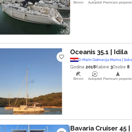
Bimini
Autopilot
Pramcani propele
Oceanis 35.1
| Idila
D-Marin Dalmacija Marina | Suk
Godina
2018
Kabine
3
Osobe
8
Bimini
Autopilot
Pramcani propele
Bavaria Cruiser 45
|