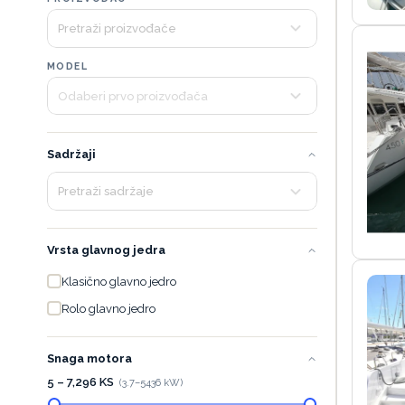
MODEL
Sadržaji
Vrsta glavnog jedra
Klasično glavno jedro
Rolo glavno jedro
Snaga motora
5 – 7,296 KS
(
3.7
–
5436
kW)