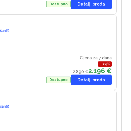
Detalji broda
Dostupno
ošan
2
Cijena za 7 dana
−
24
%
2.196 €
2.890 €
Detalji broda
Dostupno
ošan
2