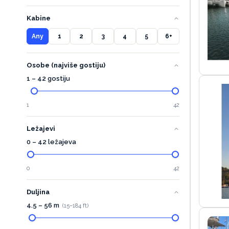
Kabine
Any
1
2
3
4
5
6+
Osobe (najviše gostiju)
1 – 42 gostiju
1
42
Ležajevi
0 – 42 ležajeva
0
42
Duljina
4.5
–
56
m
(
15
–
184
ft)