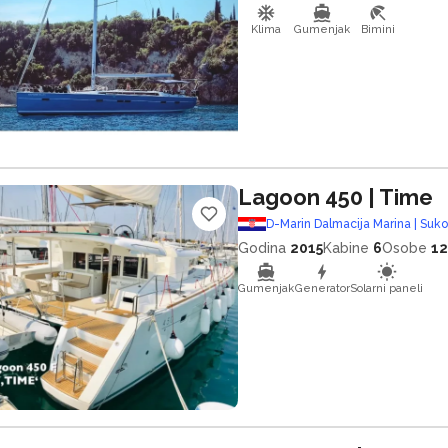
Klima
Gumenjak
Bimini
Lagoon 450
| Time
D-Marin Dalmacija Marina | Suk
Godina
2015
Kabine
6
Osobe
12
Gumenjak
Generator
Solarni paneli