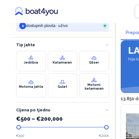
VAŠA PRETRAGA
Naja
marina spinut
dostupnih plovila · uživo
0
Prepo
Tip jahte
L
Nije k
Jedrilica
Katamaran
Gliser
Motorni
Motorna jahta
Gulet
katamaran
13.850 d
Cijena po tjednu
€
500
–
€
200,000
€500
€200k