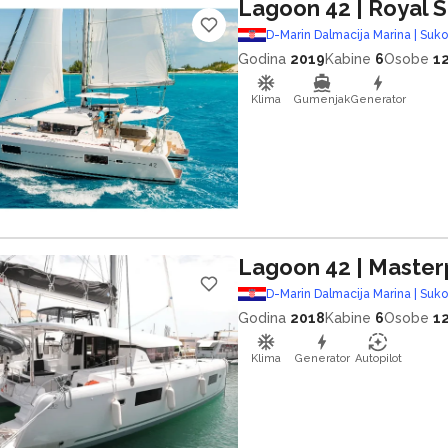
Lagoon 42
| Royal 
D-Marin Dalmacija Marina | Suk
Godina
2019
Kabine
6
Osobe
1
Klima
Gumenjak
Generator
Lagoon 42
| Master
D-Marin Dalmacija Marina | Suk
Godina
2018
Kabine
6
Osobe
1
Klima
Generator
Autopilot