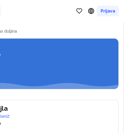
pinut i split
Prijava
x duljina
jla
ošan
0