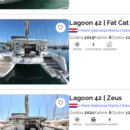
Lagoon 42
| Fat Cat
D-Marin Dalmacija Marina | Suk
Godina
2019
Kabine
6
Osobe
1
Klima
Generator
Autopilot
Lagoon 42
| Zeus
D-Marin Dalmacija Marina | Suk
Godina
2021
Kabine
6
Osobe
1
Klima
Gumenjak
Generator