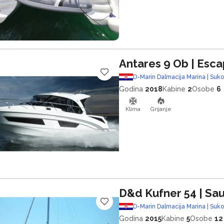
Antares 9 Ob
| Esc
D-Marin Dalmacija Marina | Suk
Godina
2018
Kabine
2
Osobe
6
Klima
Grijanje
D&d Kufner 54
| Sa
D-Marin Dalmacija Marina | Suk
Godina
2015
Kabine
5
Osobe
12