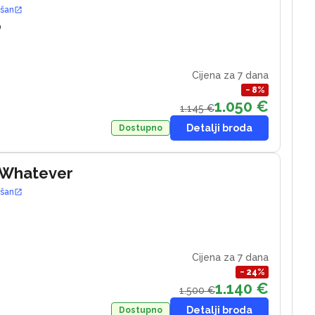
ošan
0
Cijena za 7 dana
−
8
%
1.050 €
1.145 €
Detalji broda
Dostupno
 Whatever
ošan
Cijena za 7 dana
−
24
%
1.140 €
1.500 €
Detalji broda
Dostupno