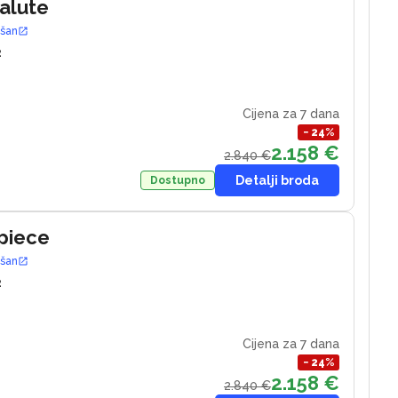
Salute
ošan
2
Cijena za 7 dana
−
24
%
2.158 €
2.840 €
Detalji broda
Dostupno
piece
ošan
2
Cijena za 7 dana
−
24
%
2.158 €
2.840 €