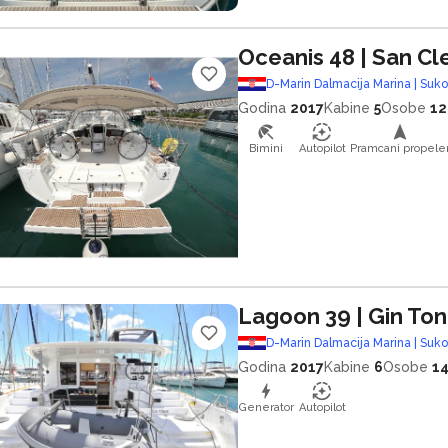
Oceanis 48
| San C
D-Marin Dalmacija Marina | Suk
Godina
2017
Kabine
5
Osobe
12
Bimini
Autopilot
Pramcani propele
Lagoon 39
| Gin Ton
D-Marin Dalmacija Marina | Suk
Godina
2017
Kabine
6
Osobe
1
Generator
Autopilot