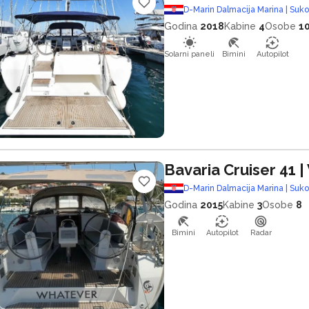
D-Marin Dalmacija Marina | Suk
Godina
2018
Kabine
4
Osobe
1
Solarni paneli
Bimini
Autopilot
Bavaria Cruiser 41
|
D-Marin Dalmacija Marina | Suk
Godina
2015
Kabine
3
Osobe
8
Bimini
Autopilot
Radar