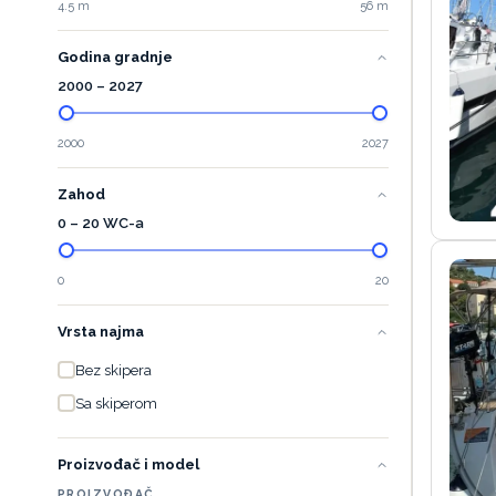
4.5 m
56 m
Godina gradnje
2000
–
2027
2000
2027
Zahod
0 – 20 WC-a
0
20
Vrsta najma
Bez skipera
Sa skiperom
Proizvođač i model
PROIZVOĐAČ