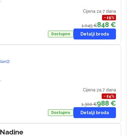
r
Cijena za 7 dana
−
19
%
848 €
1.045 €
Detalji broda
Dostupno
ošan
r
Cijena za 7 dana
−
24
%
988 €
1.300 €
Detalji broda
Dostupno
 Nadine