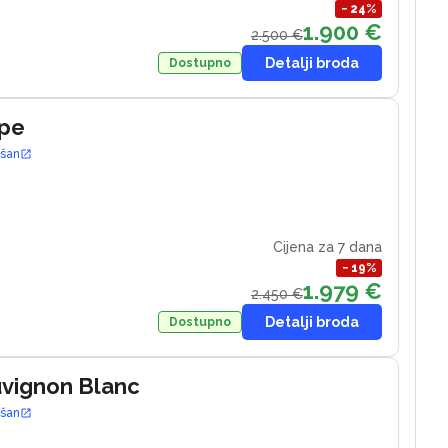
−
24
%
1.900 €
2.500 €
Detalji broda
Dostupno
ape
ošan
Cijena za 7 dana
−
19
%
1.979 €
2.450 €
Detalji broda
Dostupno
uvignon Blanc
ošan