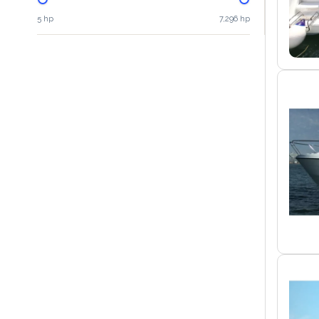
5 hp
7,296 hp