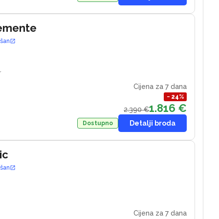
lemente
ošan
r
Cijena za 7 dana
−
24
%
1.816 €
2.390 €
Detalji broda
Dostupno
ic
ošan
4
Cijena za 7 dana