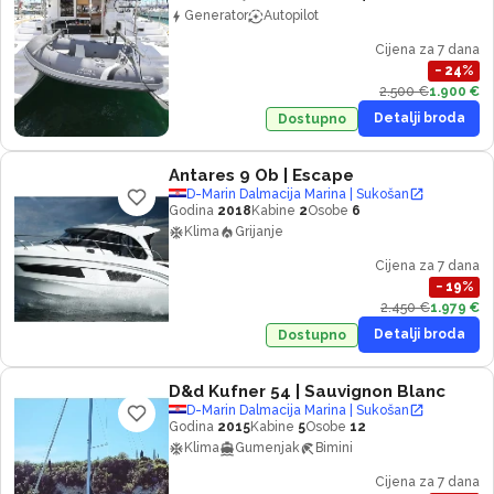
Generator
Autopilot
Cijena za 7 dana
−
24
%
2.500 €
1.900 €
Detalji broda
Dostupno
Antares 9 Ob
| Escape
D-Marin Dalmacija Marina | Sukošan
Godina
2018
Kabine
2
Osobe
6
Klima
Grijanje
Cijena za 7 dana
−
19
%
2.450 €
1.979 €
Detalji broda
Dostupno
D&d Kufner 54
| Sauvignon Blanc
D-Marin Dalmacija Marina | Sukošan
Godina
2015
Kabine
5
Osobe
12
Klima
Gumenjak
Bimini
Cijena za 7 dana