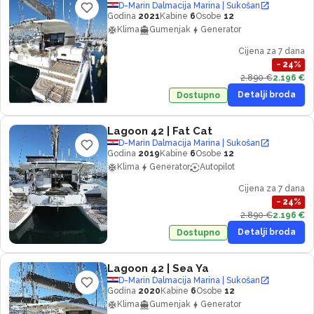
D-Marin Dalmacija Marina | Sukošan
Godina
2021
Kabine
6
Osobe
12
Klima
Gumenjak
Generator
Cijena za 7 dana
−
24
%
2.890 €
2.196 €
Detalji broda
Dostupno
Lagoon 42
| Fat Cat
D-Marin Dalmacija Marina | Sukošan
Godina
2019
Kabine
6
Osobe
12
Klima
Generator
Autopilot
Cijena za 7 dana
−
24
%
2.890 €
2.196 €
Detalji broda
Dostupno
Lagoon 42
| Sea Ya
D-Marin Dalmacija Marina | Sukošan
Godina
2020
Kabine
6
Osobe
12
Klima
Gumenjak
Generator