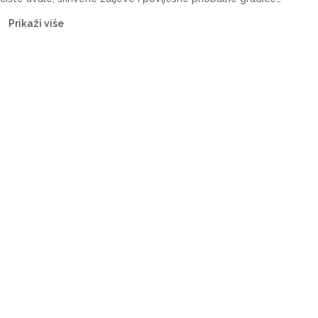
vlastitim tempom. Naša flota uključuje katamarane, jedrilice,
Prikaži više
motorne jahte i gulete — s posadom ili bareboat, za svaki budžet.