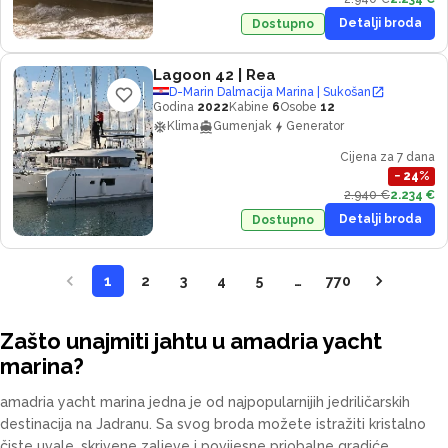
Detalji broda
Dostupno
Lagoon 42
| Rea
D-Marin Dalmacija Marina | Sukošan
Godina
2022
Kabine
6
Osobe
12
Klima
Gumenjak
Generator
Cijena za 7 dana
−
24
%
2.940 €
2.234 €
Detalji broda
Dostupno
1
2
3
4
5
…
770
Zašto unajmiti jahtu u amadria yacht
marina?
amadria yacht marina jedna je od najpopularnijih jedriličarskih
destinacija na Jadranu. Sa svog broda možete istražiti kristalno
čiste uvale, skrivene zaljeve i povijesne priobalne gradiće