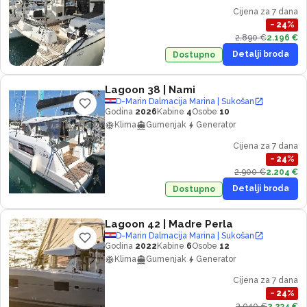
Cijena za 7 dana
−
24
%
2.890 €
2.196 €
Detalji broda
Dostupno
Lagoon 38
| Nami
D-Marin Dalmacija Marina | Sukošan
Godina
2026
Kabine
4
Osobe
10
Klima
Gumenjak
Generator
Cijena za 7 dana
−
24
%
2.900 €
2.204 €
Detalji broda
Dostupno
Lagoon 42
| Madre Perla
D-Marin Dalmacija Marina | Sukošan
Godina
2022
Kabine
6
Osobe
12
Klima
Gumenjak
Generator
Cijena za 7 dana
−
24
%
2.940 €
2.234 €