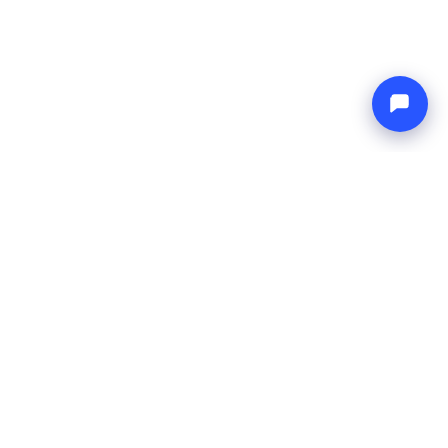
Endless blue
Boat4you
TVRTKA
MREŽA
O nama
Europe Yachts
Kako radimo
Catamaran Croatia
FAQ
Catamaran Greece
Blog
Catamaran Italy
Kontakt
Catamaran Caribbean
Yacht Charter Croatia