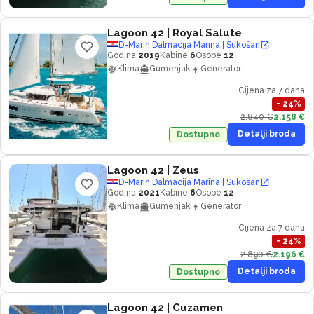
Lagoon 42
| Royal Salute
D-Marin Dalmacija Marina | Sukošan
Godina
2019
Kabine
6
Osobe
12
Klima
Gumenjak
Generator
Cijena za 7 dana
−
24
%
2.840 €
2.158 €
Detalji broda
Dostupno
Lagoon 42
| Zeus
D-Marin Dalmacija Marina | Sukošan
Godina
2021
Kabine
6
Osobe
12
Klima
Gumenjak
Generator
Cijena za 7 dana
−
24
%
2.890 €
2.196 €
Detalji broda
Dostupno
Lagoon 42
| Cuzamen