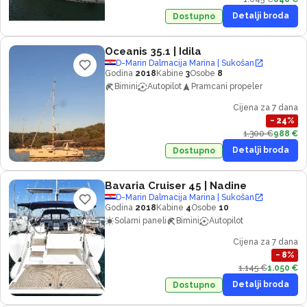
Detalji broda
Dostupno
Oceanis 35.1
| Idila
D-Marin Dalmacija Marina | Sukošan
Godina
2018
Kabine
3
Osobe
8
Bimini
Autopilot
Pramcani propeler
Cijena za 7 dana
−
24
%
1.300 €
988 €
Detalji broda
Dostupno
Bavaria Cruiser 45
| Nadine
D-Marin Dalmacija Marina | Sukošan
Godina
2018
Kabine
4
Osobe
10
Solarni paneli
Bimini
Autopilot
Cijena za 7 dana
−
8
%
1.145 €
1.050 €
Detalji broda
Dostupno