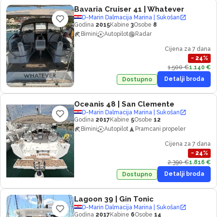
Bavaria Cruiser 41
| Whatever
D-Marin Dalmacija Marina | Sukošan
Godina
2015
Kabine
3
Osobe
8
Bimini
Autopilot
Radar
Cijena za 7 dana
−
24
%
1.500 €
1.140 €
Detalji broda
Dostupno
Oceanis 48
| San Clemente
D-Marin Dalmacija Marina | Sukošan
Godina
2017
Kabine
5
Osobe
12
Bimini
Autopilot
Pramcani propeler
Cijena za 7 dana
−
24
%
2.390 €
1.816 €
Detalji broda
Dostupno
Lagoon 39
| Gin Tonic
D-Marin Dalmacija Marina | Sukošan
Godina
2017
Kabine
6
Osobe
14