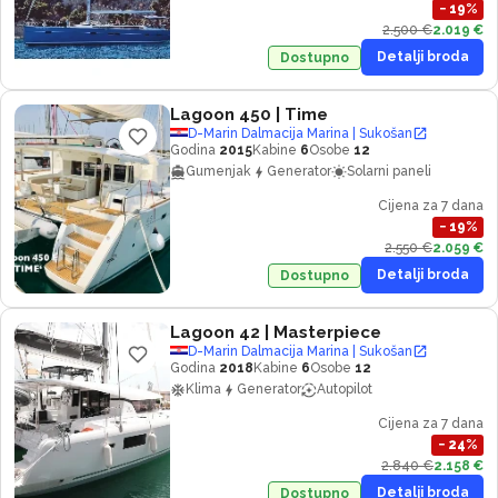
−
19
%
2.500 €
2.019 €
Detalji broda
Dostupno
Lagoon 450
| Time
D-Marin Dalmacija Marina | Sukošan
Godina
2015
Kabine
6
Osobe
12
Gumenjak
Generator
Solarni paneli
Cijena za 7 dana
−
19
%
2.550 €
2.059 €
Detalji broda
Dostupno
Lagoon 42
| Masterpiece
D-Marin Dalmacija Marina | Sukošan
Godina
2018
Kabine
6
Osobe
12
Klima
Generator
Autopilot
Cijena za 7 dana
−
24
%
2.840 €
2.158 €
Detalji broda
Dostupno