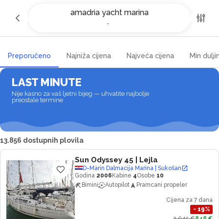
Najam jahti i čarter brodova u
amadria yacht marina
amadria yacht marina
-
-
Preporučeno
Najniža cijena
Najveća cijena
Min dulji
LAST MINUTE
Nije kasno za vaš ljetni bijeg — uhvatite najbolje
preostale termine
13.856 dostupnih plovila
Sun Odyssey 45
| Lejla
D-Marin Dalmacija Marina | Sukošan
Godina
2006
Kabine
4
Osobe
10
Bimini
Autopilot
Pramcani propeler
Cijena za 7 dana
−
19
%
1.045 €
848 €