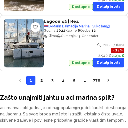
Detalji broda
Dostupno
Lagoon 42
| Rea
D-Marin Dalmacija Marina | Sukošan
Godina
2022
Kabine
6
Osobe
12
Klima
Gumenjak
Generator
Cijena za 7 dana
−
24
%
2.940 €
2.234 €
Detalji broda
Dostupno
1
2
3
4
5
…
770
Zašto unajmiti jahtu u aci marina split?
aci marina split jedna je od najpopularnijih jedriličarskih destinacija
na Jadranu. Sa svog broda možete istražiti kristalno čiste uvale,
skrivene zaljeve i povijesne priobalne gradiće vlastitim tempom.
Naša flota uključuje katamarane, jedrilice, motorne jahte i gulete