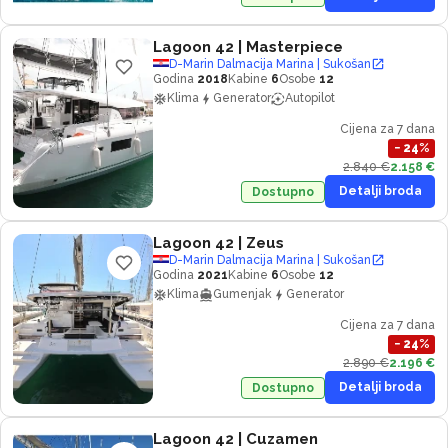
Lagoon 42
| Masterpiece
D-Marin Dalmacija Marina | Sukošan
Godina
2018
Kabine
6
Osobe
12
Klima
Generator
Autopilot
Cijena za 7 dana
−
24
%
2.840 €
2.158 €
Detalji broda
Dostupno
Lagoon 42
| Zeus
D-Marin Dalmacija Marina | Sukošan
Godina
2021
Kabine
6
Osobe
12
Klima
Gumenjak
Generator
Cijena za 7 dana
−
24
%
2.890 €
2.196 €
Detalji broda
Dostupno
Lagoon 42
| Cuzamen