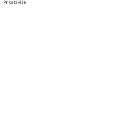
Prikaži više
— s posadom ili bareboat, za svaki budžet.