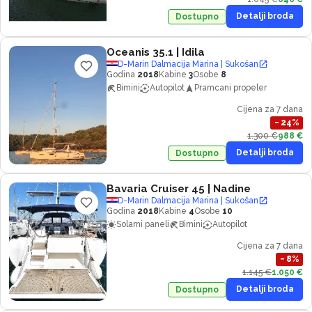
Detalji broda
Dostupno
Oceanis 35.1
| Idila
D-Marin Dalmacija Marina | Sukošan
Godina
2018
Kabine
3
Osobe
8
Bimini
Autopilot
Pramcani propeler
Cijena za 7 dana
−
24
%
1.300 €
988 €
Detalji broda
Dostupno
Bavaria Cruiser 45
| Nadine
D-Marin Dalmacija Marina | Sukošan
Godina
2018
Kabine
4
Osobe
10
Solarni paneli
Bimini
Autopilot
Cijena za 7 dana
−
8
%
1.145 €
1.050 €
Detalji broda
Dostupno