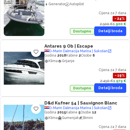
Generator
Autopilot
Cijena za 7 dana
−
24
%
2.500 €
1.900 €
Detalji broda
Dostupno
Antares 9 Ob
| Escape
D-Marin Dalmacija Marina | Sukošan
Godina
2018
Kabine
2
Osobe
6
Klima
Grijanje
Cijena za 7 dana
−
19
%
2.450 €
1.979 €
Detalji broda
Dostupno
D&d Kufner 54
| Sauvignon Blanc
D-Marin Dalmacija Marina | Sukošan
Godina
2015
Kabine
5
Osobe
12
Klima
Gumenjak
Bimini
Cijena za 7 dana