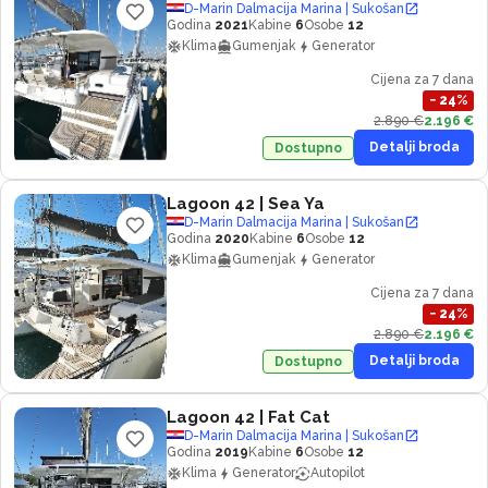
D-Marin Dalmacija Marina | Sukošan
Godina
2021
Kabine
6
Osobe
12
Klima
Gumenjak
Generator
Cijena za 7 dana
−
24
%
2.890 €
2.196 €
Detalji broda
Dostupno
Lagoon 42
| Sea Ya
D-Marin Dalmacija Marina | Sukošan
Godina
2020
Kabine
6
Osobe
12
Klima
Gumenjak
Generator
Cijena za 7 dana
−
24
%
2.890 €
2.196 €
Detalji broda
Dostupno
Lagoon 42
| Fat Cat
D-Marin Dalmacija Marina | Sukošan
Godina
2019
Kabine
6
Osobe
12
Klima
Generator
Autopilot