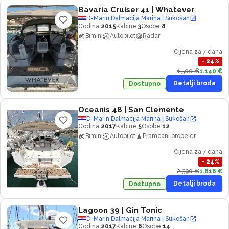
Bavaria Cruiser 41
| Whatever
D-Marin Dalmacija Marina | Sukošan
Godina
2015
Kabine
3
Osobe
8
Bimini
Autopilot
Radar
Cijena za 7 dana
−
24
%
1.500 €
1.140 €
Detalji broda
Dostupno
Oceanis 48
| San Clemente
D-Marin Dalmacija Marina | Sukošan
Godina
2017
Kabine
5
Osobe
12
Bimini
Autopilot
Pramcani propeler
Cijena za 7 dana
−
24
%
2.390 €
1.816 €
Detalji broda
Dostupno
Lagoon 39
| Gin Tonic
D-Marin Dalmacija Marina | Sukošan
Godina
2017
Kabine
6
Osobe
14