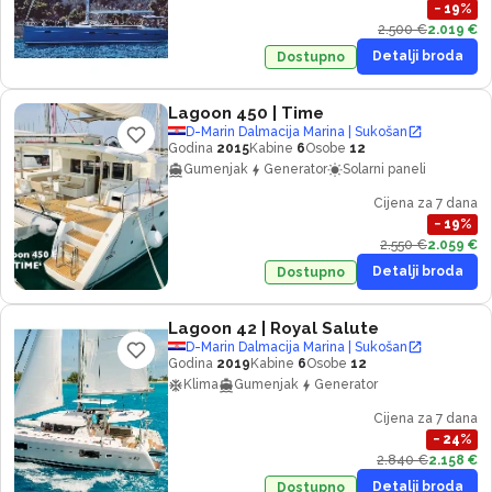
−
19
%
2.500 €
2.019 €
Detalji broda
Dostupno
Lagoon 450
| Time
D-Marin Dalmacija Marina | Sukošan
Godina
2015
Kabine
6
Osobe
12
Gumenjak
Generator
Solarni paneli
Cijena za 7 dana
−
19
%
2.550 €
2.059 €
Detalji broda
Dostupno
Lagoon 42
| Royal Salute
D-Marin Dalmacija Marina | Sukošan
Godina
2019
Kabine
6
Osobe
12
Klima
Gumenjak
Generator
Cijena za 7 dana
−
24
%
2.840 €
2.158 €
Detalji broda
Dostupno