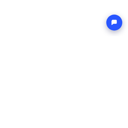
Endless blue
Boat4you
TVRTKA
MREŽA
O nama
Europe Yachts
Kako radimo
Catamaran Croatia
FAQ
Catamaran Greece
Blog
Catamaran Italy
Kontakt
Catamaran Caribbean
Yacht Charter Croatia
PRAVNO