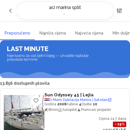
Najam jahti i čarter brodova u aci
aci marina split
marina split
-
-
Preporučeno
Najniža cijena
Najveća cijena
Min dulji
LAST MINUTE
Nije kasno za vaš ljetni bijeg — uhvatite najbolje
preostale termine
13.856 dostupnih plovila
Sun Odyssey 45
| Lejla
D-Marin Dalmacija Marina | Sukošan
Godina
2006
Kabine
4
Osobe
10
Bimini
Autopilot
Pramcani propeler
Cijena za 7 dana
−
19
%
1.045 €
848 €