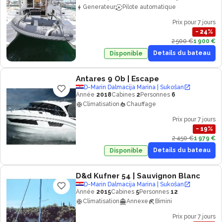
Generateur
Pilote automatique
Prix pour 7 jours
−
24
%
2 500 €
1 900 €
Details du bateau
Disponible
Antares 9 Ob
| Escape
D-Marin Dalmacija Marina | Sukošan
Année
2018
Cabines
2
Personnes
6
Climatisation
Chauffage
Prix pour 7 jours
−
19
%
2 450 €
1 979 €
Details du bateau
Disponible
D&d Kufner 54
| Sauvignon Blanc
D-Marin Dalmacija Marina | Sukošan
Année
2015
Cabines
5
Personnes
12
Climatisation
Annexe
Bimini
Prix pour 7 jours