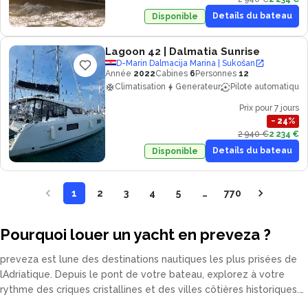
Details du bateau
Disponible
Lagoon 42
| Dalmatia Sunrise
D-Marin Dalmacija Marina | Sukošan
Année
2022
Cabines
6
Personnes
12
Climatisation
Generateur
Pilote automatique
Prix pour 7 jours
−
24
%
2 940 €
2 234 €
Details du bateau
Disponible
1
2
3
4
5
…
770
Pourquoi louer un yacht en preveza ?
preveza est lune des destinations nautiques les plus prisées de
lAdriatique. Depuis le pont de votre bateau, explorez à votre
rythme des criques cristallines et des villes côtières historiques.
Notre flotte comprend catamarans, voiliers, yachts à moteur et