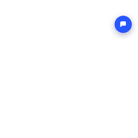
Endless blue
Boat4you
ENTREPRISE
RÉSEAU
À propos
Europe Yachts
Comment nous fonctionnons
Catamaran Croatia
FAQ
Catamaran Greece
Blog
Catamaran Italy
Contact
Catamaran Caribbean
Yacht Charter Croatia
MENTIONS LÉGALES