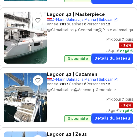
Lagoon 42
| Masterpiece
D-Marin Dalmacija Marina | Sukošan
Année
2018
Cabines
6
Personnes
12
Climatisation
Generateur
Pilote automatique
Prix pour 7 jours
−
24
%
2 840 €
2 158 €
Details du bateau
Disponible
Lagoon 42
| Cuzamen
D-Marin Dalmacija Marina | Sukošan
Année
2021
Cabines
6
Personnes
12
Climatisation
Annexe
Generateur
Prix pour 7 jours
−
24
%
2 890 €
2 196 €
Details du bateau
Disponible
Lagoon 42
| Zeus