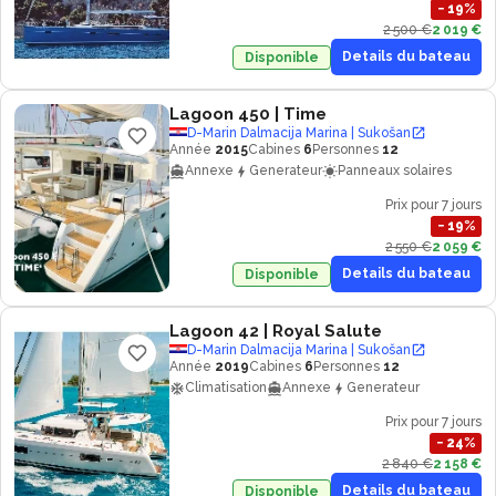
−
19
%
2 500 €
2 019 €
Details du bateau
Disponible
Lagoon 450
| Time
D-Marin Dalmacija Marina | Sukošan
Année
2015
Cabines
6
Personnes
12
Annexe
Generateur
Panneaux solaires
Prix pour 7 jours
−
19
%
2 550 €
2 059 €
Details du bateau
Disponible
Lagoon 42
| Royal Salute
D-Marin Dalmacija Marina | Sukošan
Année
2019
Cabines
6
Personnes
12
Climatisation
Annexe
Generateur
Prix pour 7 jours
−
24
%
2 840 €
2 158 €
Details du bateau
Disponible