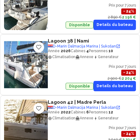
Prix pour 7 jours
−
24
%
2 890 €
2 196 €
Details du bateau
Disponible
Lagoon 38
| Nami
D-Marin Dalmacija Marina | Sukošan
Année
2026
Cabines
4
Personnes
10
Climatisation
Annexe
Generateur
Prix pour 7 jours
−
24
%
2 900 €
2 204 €
Details du bateau
Disponible
Lagoon 42
| Madre Perla
D-Marin Dalmacija Marina | Sukošan
Année
2022
Cabines
6
Personnes
12
Climatisation
Annexe
Generateur
Prix pour 7 jours
−
24
%
2 940 €
2 234 €