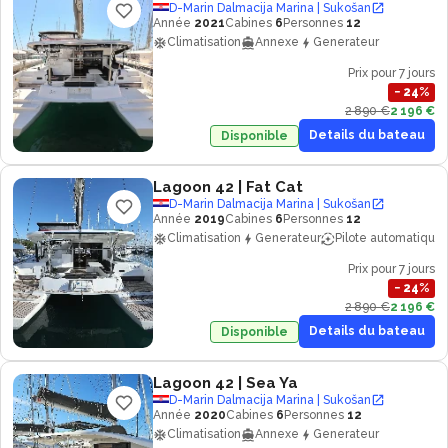
D-Marin Dalmacija Marina | Sukošan
Année
2021
Cabines
6
Personnes
12
Climatisation
Annexe
Generateur
Prix pour 7 jours
−
24
%
2 890 €
2 196 €
Details du bateau
Disponible
Lagoon 42
| Fat Cat
D-Marin Dalmacija Marina | Sukošan
Année
2019
Cabines
6
Personnes
12
Climatisation
Generateur
Pilote automatique
Prix pour 7 jours
−
24
%
2 890 €
2 196 €
Details du bateau
Disponible
Lagoon 42
| Sea Ya
D-Marin Dalmacija Marina | Sukošan
Année
2020
Cabines
6
Personnes
12
Climatisation
Annexe
Generateur