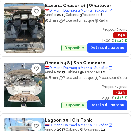
Bavaria Cruiser 41
| Whatever
D-Marin Dalmacija Marina | Sukošan
Année
2015
Cabines
3
Personnes
8
Bimini
Pilote automatique
Radar
Prix pour 7 jours
−
24
%
1 500 €
1 140 €
Details du bateau
Disponible
Oceanis 48
| San Clemente
D-Marin Dalmacija Marina | Sukošan
Année
2017
Cabines
5
Personnes
12
Bimini
Pilote automatique
Propulseur d'etrave
Prix pour 7 jours
−
24
%
2 390 €
1 816 €
Details du bateau
Disponible
Lagoon 39
| Gin Tonic
D-Marin Dalmacija Marina | Sukošan
Année
2017
Cabines
6
Personnes
14