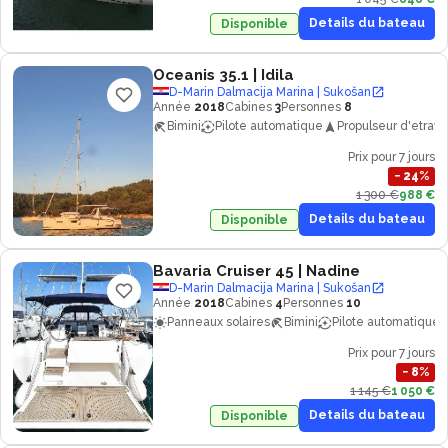
Details du bateau
Disponible
Oceanis 35.1
| Idila
D-Marin Dalmacija Marina | Sukošan
Année
2018
Cabines
3
Personnes
8
Bimini
Pilote automatique
Propulseur d'etrave
Prix pour 7 jours
−
24
%
1 300 €
988 €
Details du bateau
Disponible
Bavaria Cruiser 45
| Nadine
D-Marin Dalmacija Marina | Sukošan
Année
2018
Cabines
4
Personnes
10
Panneaux solaires
Bimini
Pilote automatique
Prix pour 7 jours
−
8
%
1 145 €
1 050 €
Details du bateau
Disponible