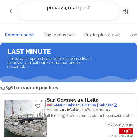
Location de yachts et bateaux à
preveza, main port
preveza et main port
-
-
Recommandé
Prix le plus bas
Prix le plus élevé
Lon
LAST MINUTE
Il n'est pas trop tard pour votre évasion estivale —
saisissez les meilleures semaines encore
disponibles
13 856 bateaux disponibles
Sun Odyssey 45
| Lejla
D-Marin Dalmacija Marina | Sukošan
Année
2006
Cabines
4
Personnes
10
Bimini
Pilote automatique
Propulseur d'etrave
Prix pour 7 jours
−
19
%
1 045 €
848 €