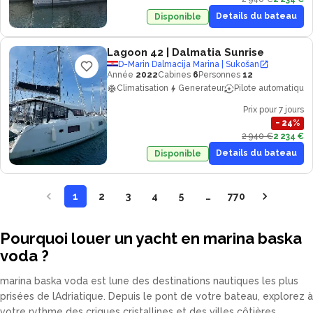
Details du bateau
Disponible
Lagoon 42
| Dalmatia Sunrise
D-Marin Dalmacija Marina | Sukošan
Année
2022
Cabines
6
Personnes
12
Climatisation
Generateur
Pilote automatique
Prix pour 7 jours
−
24
%
2 940 €
2 234 €
Details du bateau
Disponible
1
2
3
4
5
…
770
Pourquoi louer un yacht en marina baska
voda ?
marina baska voda est lune des destinations nautiques les plus
prisées de lAdriatique. Depuis le pont de votre bateau, explorez à
votre rythme des criques cristallines et des villes côtières