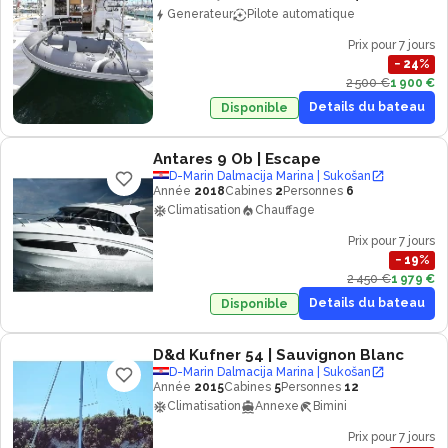
Generateur
Pilote automatique
Prix pour 7 jours
−
24
%
2 500 €
1 900 €
Details du bateau
Disponible
Antares 9 Ob
| Escape
D-Marin Dalmacija Marina | Sukošan
Année
2018
Cabines
2
Personnes
6
Climatisation
Chauffage
Prix pour 7 jours
−
19
%
2 450 €
1 979 €
Details du bateau
Disponible
D&d Kufner 54
| Sauvignon Blanc
D-Marin Dalmacija Marina | Sukošan
Année
2015
Cabines
5
Personnes
12
Climatisation
Annexe
Bimini
Prix pour 7 jours