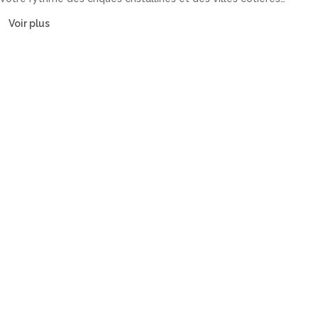
historiques. Notre flotte comprend catamarans, voiliers, yachts à
Voir plus
moteur et gulets.