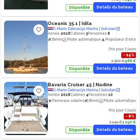
Details du bateau
Disponible
Oceanis 35.1
| Idila
D-Marin Dalmacija Marina | Sukošan
Année
2018
Cabines
3
Personnes
8
Bimini
Pilote automatique
Propulseur d'etrave
Prix pour 7 jours
−
24
%
1 300 €
988 €
Details du bateau
Disponible
Bavaria Cruiser 45
| Nadine
D-Marin Dalmacija Marina | Sukošan
Année
2018
Cabines
4
Personnes
10
Panneaux solaires
Bimini
Pilote automatique
Prix pour 7 jours
−
8
%
1 145 €
1 050 €
Details du bateau
Disponible