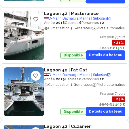
Lagoon 42
| Masterpiece
D-Marin Dalmacija Marina | Sukošan
Année
2018
Cabines
6
Personnes
12
Climatisation
Generateur
Pilote automatique
Prix pour 7 jours
−
24
%
2 840 €
2 158 €
Details du bateau
Disponible
Lagoon 42
| Fat Cat
D-Marin Dalmacija Marina | Sukošan
Année
2019
Cabines
6
Personnes
12
Climatisation
Generateur
Pilote automatique
Prix pour 7 jours
−
24
%
2 890 €
2 196 €
Details du bateau
Disponible
Lagoon 42
| Cuzamen