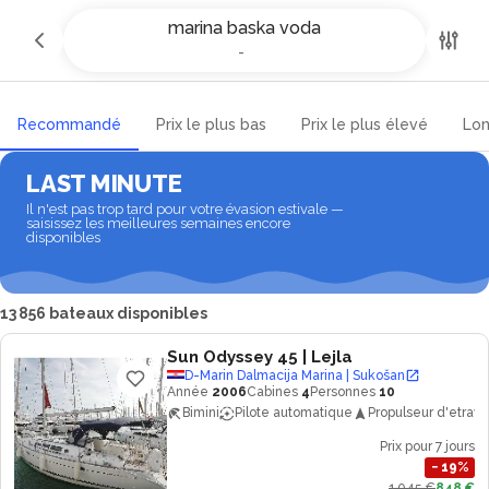
Location de yachts et bateaux à
marina baska voda
marina baska voda
-
-
Recommandé
Prix le plus bas
Prix le plus élevé
Lon
LAST MINUTE
Il n'est pas trop tard pour votre évasion estivale —
saisissez les meilleures semaines encore
disponibles
13 856 bateaux disponibles
Sun Odyssey 45
| Lejla
D-Marin Dalmacija Marina | Sukošan
Année
2006
Cabines
4
Personnes
10
Bimini
Pilote automatique
Propulseur d'etrave
Prix pour 7 jours
−
19
%
1 045 €
848 €