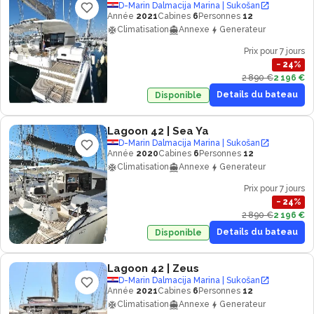
D-Marin Dalmacija Marina | Sukošan
Année
2021
Cabines
6
Personnes
12
Climatisation
Annexe
Generateur
Prix pour 7 jours
−
24
%
2 890 €
2 196 €
Details du bateau
Disponible
Lagoon 42
| Sea Ya
D-Marin Dalmacija Marina | Sukošan
Année
2020
Cabines
6
Personnes
12
Climatisation
Annexe
Generateur
Prix pour 7 jours
−
24
%
2 890 €
2 196 €
Details du bateau
Disponible
Lagoon 42
| Zeus
D-Marin Dalmacija Marina | Sukošan
Année
2021
Cabines
6
Personnes
12
Climatisation
Annexe
Generateur