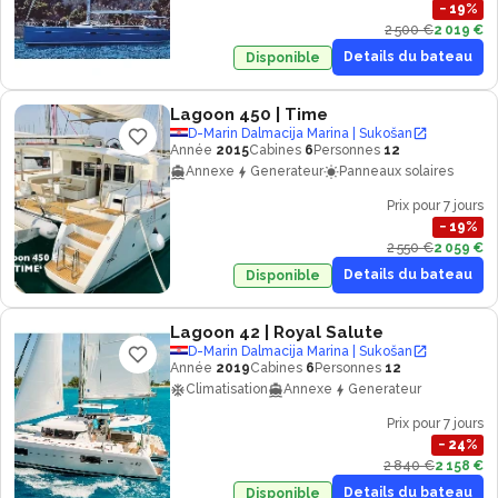
−
19
%
2 500 €
2 019 €
Details du bateau
Disponible
Lagoon 450
| Time
D-Marin Dalmacija Marina | Sukošan
Année
2015
Cabines
6
Personnes
12
Annexe
Generateur
Panneaux solaires
Prix pour 7 jours
−
19
%
2 550 €
2 059 €
Details du bateau
Disponible
Lagoon 42
| Royal Salute
D-Marin Dalmacija Marina | Sukošan
Année
2019
Cabines
6
Personnes
12
Climatisation
Annexe
Generateur
Prix pour 7 jours
−
24
%
2 840 €
2 158 €
Details du bateau
Disponible