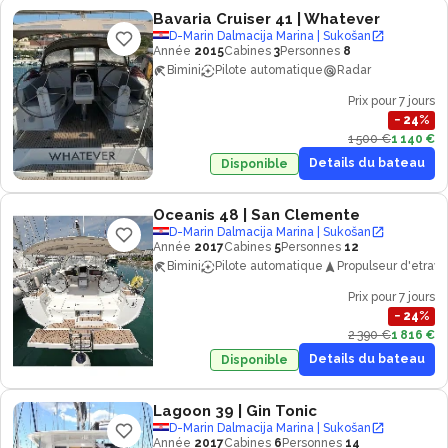
Bavaria Cruiser 41
| Whatever
D-Marin Dalmacija Marina | Sukošan
Année
2015
Cabines
3
Personnes
8
Bimini
Pilote automatique
Radar
Prix pour 7 jours
−
24
%
1 500 €
1 140 €
Details du bateau
Disponible
Oceanis 48
| San Clemente
D-Marin Dalmacija Marina | Sukošan
Année
2017
Cabines
5
Personnes
12
Bimini
Pilote automatique
Propulseur d'etrave
Prix pour 7 jours
−
24
%
2 390 €
1 816 €
Details du bateau
Disponible
Lagoon 39
| Gin Tonic
D-Marin Dalmacija Marina | Sukošan
Année
2017
Cabines
6
Personnes
14