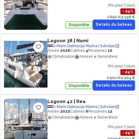
Prix pour 7 jours
−
24
%
2 890 €
2 196 €
Details du bateau
Disponible
Lagoon 38
| Nami
D-Marin Dalmacija Marina | Sukošan
Année
2026
Cabines
4
Personnes
10
Climatisation
Annexe
Generateur
Prix pour 7 jours
−
24
%
2 900 €
2 204 €
Details du bateau
Disponible
Lagoon 42
| Rea
D-Marin Dalmacija Marina | Sukošan
Année
2022
Cabines
6
Personnes
12
Climatisation
Annexe
Generateur
Prix pour 7 jours
−
24
%
2 940 €
2 234 €