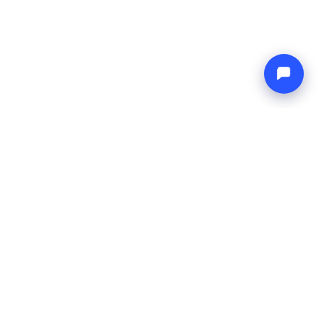
Endless blue
Boat4you
ENTREPRISE
RÉSEAU
À propos
Europe Yachts
Comment nous fonctionnons
Catamaran Croatia
FAQ
Catamaran Greece
Blog
Catamaran Italy
Contact
Catamaran Caribbean
Yacht Charter Croatia