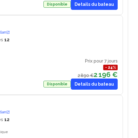
Details du bateau
Disponible
ošan
es
12
Prix pour 7 jours
−
24
%
2 196 €
2 890 €
Details du bateau
Disponible
ošan
es
12
tique