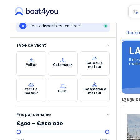
VOTRE RECHERCHE
Loca
athens
bateaux disponibles · en direct
0
Reco
Type de yacht
L
Il n'e
Bateau à
meill
Voilier
Catamaran
moteur
Yacht à
Catamaran à
Gulet
moteur
moteur
13 838 b
Prix par semaine
€
500
–
€
200,000