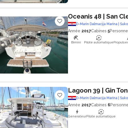
Oceanis 48
| San C
D-Marin Dalmacija Marina | Suk
Année
2017
Cabines
5
Personne
Bimini
Pilote automatique
Propulse
Lagoon 39
| Gin Ton
D-Marin Dalmacija Marina | Suk
Année
2017
Cabines
6
Personn
Generateur
Pilote automatique