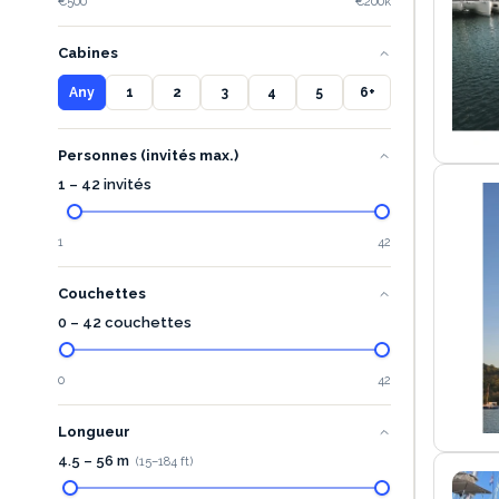
€500
€200k
Cabines
Any
1
2
3
4
5
6+
Personnes (invités max.)
1 – 42 invités
1
42
Couchettes
0 – 42 couchettes
0
42
Longueur
4.5
–
56
m
(
15
–
184
ft)