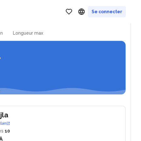
ns et zea marina
Se connecter
in
Longueur max
jla
ošan
es
10