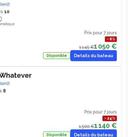
ošan
es
10
tomatique
Prix pour 7 jours
−
8
%
1 050 €
1 145 €
Details du bateau
Disponible
 Whatever
ošan
s
8
Prix pour 7 jours
−
24
%
1 140 €
1 500 €
Details du bateau
Disponible