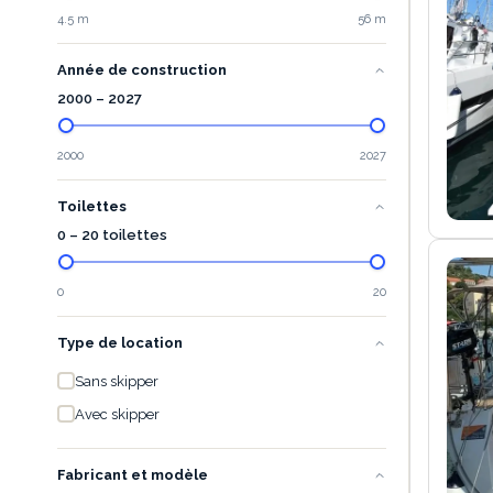
4.5 m
56 m
Année de construction
2000
–
2027
2000
2027
Toilettes
0 – 20 toilettes
0
20
Type de location
Sans skipper
Avec skipper
Fabricant et modèle