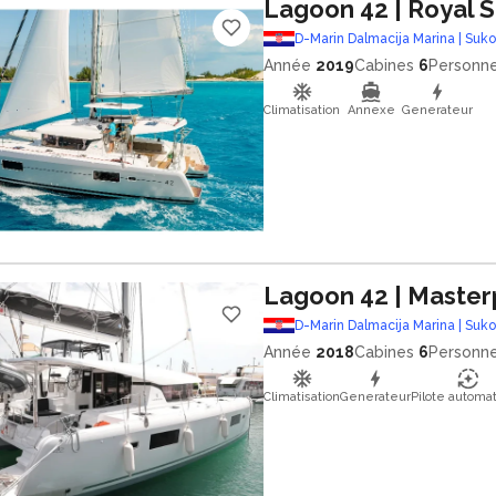
Lagoon 42
| Royal 
D-Marin Dalmacija Marina | Suk
Année
2019
Cabines
6
Personn
Climatisation
Annexe
Generateur
Lagoon 42
| Master
D-Marin Dalmacija Marina | Suk
Année
2018
Cabines
6
Personn
Climatisation
Generateur
Pilote automa