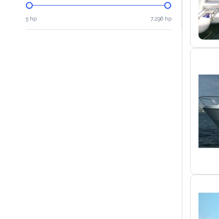
5 hp
7,296 hp