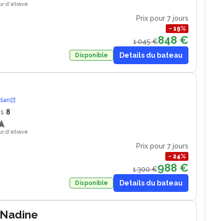
ur d'etrave
Prix pour 7 jours
−
19
%
848 €
1 045 €
Details du bateau
Disponible
ošan
es
8
ur d'etrave
Prix pour 7 jours
−
24
%
988 €
1 300 €
Details du bateau
Disponible
 Nadine