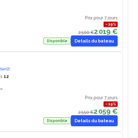
Prix pour 7 jours
−
19
%
2 019 €
2 500 €
Details du bateau
Disponible
ošan
es
12
es
Prix pour 7 jours
−
19
%
2 059 €
2 550 €
Details du bateau
Disponible