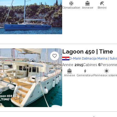
Climatisation
Annexe
Bimini
Lagoon 450
| Time
D-Marin Dalmacija Marina | Suk
Année
2015
Cabines
6
Personn
Annexe
Generateur
Panneaux solair