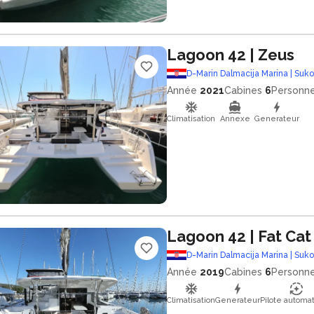
Lagoon 42
| Zeus
D-Marin Dalmacija Marina | Suk
Année
2021
Cabines
6
Personn
Climatisation
Annexe
Generateur
Lagoon 42
| Fat Cat
D-Marin Dalmacija Marina | Suk
Année
2019
Cabines
6
Personn
Climatisation
Generateur
Pilote automa