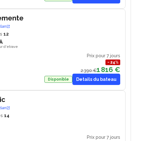
lemente
ošan
s
12
ur d'etrave
Prix pour 7 jours
−
24
%
1 816 €
2 390 €
Details du bateau
Disponible
ic
ošan
es
14
Prix pour 7 jours