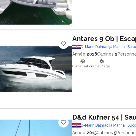
Antares 9 Ob
| Esc
D-Marin Dalmacija Marina | Suk
Année
2018
Cabines
2
Personn
Climatisation
Chauffage
D&d Kufner 54
| Sa
D-Marin Dalmacija Marina | Suk
Année
2015
Cabines
5
Personne