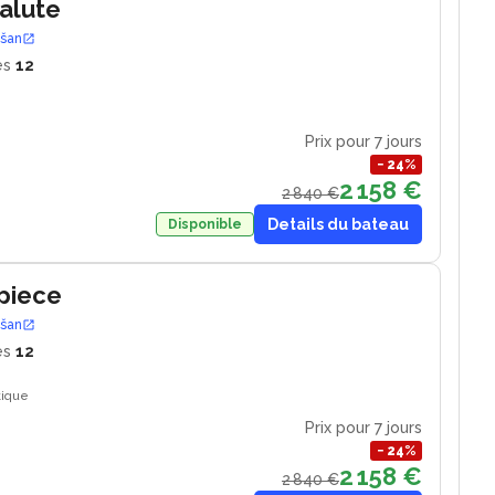
Salute
ošan
es
12
Prix pour 7 jours
−
24
%
2 158 €
2 840 €
Details du bateau
Disponible
piece
ošan
es
12
tique
Prix pour 7 jours
−
24
%
2 158 €
2 840 €