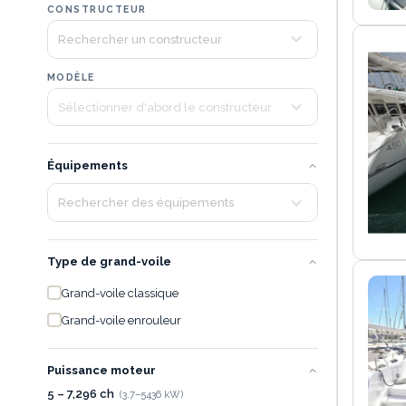
CONSTRUCTEUR
MODÈLE
Équipements
Type de grand-voile
Grand-voile classique
Grand-voile enrouleur
Puissance moteur
5 – 7,296 ch
(
3.7
–
5436
kW)