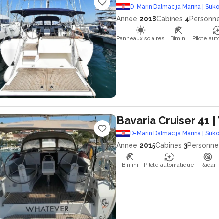
D-Marin Dalmacija Marina | Suk
Année
2018
Cabines
4
Personn
Panneaux solaires
Bimini
Pilote au
Bavaria Cruiser 41
|
D-Marin Dalmacija Marina | Suk
Année
2015
Cabines
3
Personne
Bimini
Pilote automatique
Radar