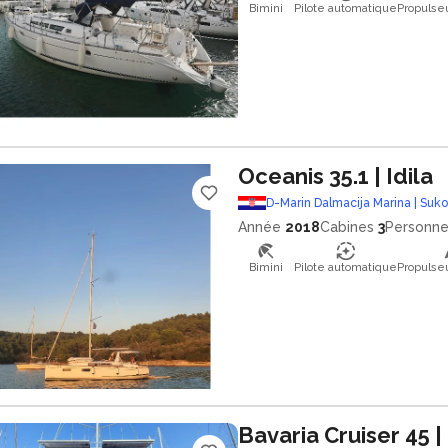
Bimini
Pilote automatique
Propulse
Oceanis 35.1
| Idila
D-Marin Dalmacija Marina | Suk
Année
2018
Cabines
3
Personn
Bimini
Pilote automatique
Propulse
Bavaria Cruiser 45
|