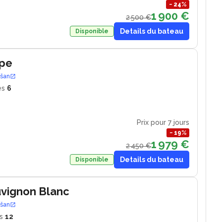
−
24
%
1 900 €
2 500 €
Details du bateau
Disponible
ape
ošan
es
6
Prix pour 7 jours
−
19
%
1 979 €
2 450 €
Details du bateau
Disponible
uvignon Blanc
ošan
s
12