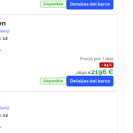
Detalles del barco
Disponible
en
ošan
s
12
r
Precio por 7 dias
−
24
%
2196 €
2890 €
Detalles del barco
Disponible
ošan
s
12
r