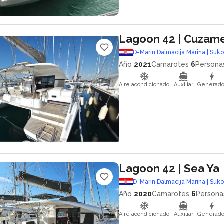
Lagoon 42
| Cuzam
D-Marin Dalmacija Marina | Suk
Año
2021
Camarotes
6
Persona
Aire acondicionado
Auxiliar
Generado
Lagoon 42
| Sea Ya
D-Marin Dalmacija Marina | Suk
Año
2020
Camarotes
6
Persona
Aire acondicionado
Auxiliar
Generado