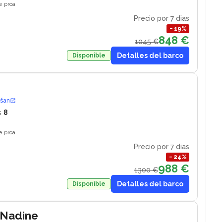
e proa
Precio por 7 dias
−
19
%
848 €
1045 €
Detalles del barco
Disponible
ošan
s
8
e proa
Precio por 7 dias
−
24
%
988 €
1300 €
Detalles del barco
Disponible
 Nadine