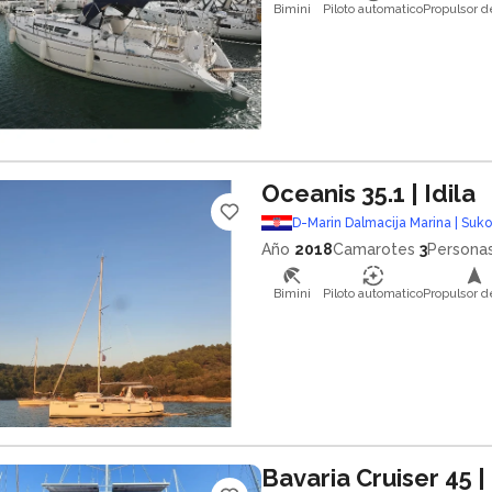
Bimini
Piloto automatico
Propulsor d
Oceanis 35.1
| Idila
D-Marin Dalmacija Marina | Suk
Año
2018
Camarotes
3
Persona
Bimini
Piloto automatico
Propulsor d
Bavaria Cruiser 45
|