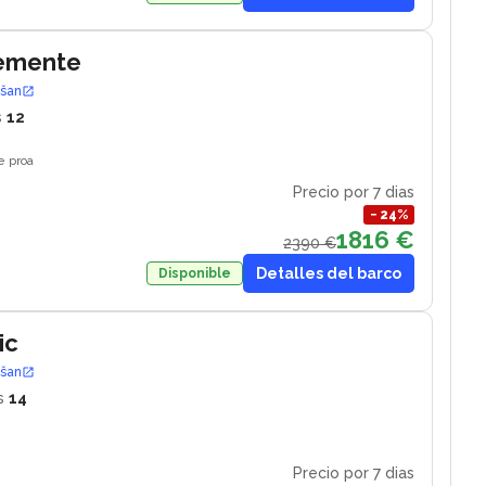
lemente
ošan
s
12
e proa
Precio por 7 dias
−
24
%
1816 €
2390 €
Detalles del barco
Disponible
ic
ošan
s
14
Precio por 7 dias