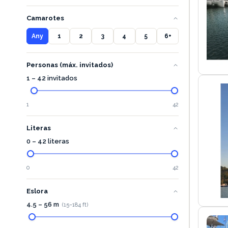
Camarotes
Any
1
2
3
4
5
6+
Personas (máx. invitados)
1 – 42 invitados
1
42
Literas
0 – 42 literas
0
42
Eslora
4.5
–
56
m
(
15
–
184
ft)