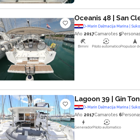
Oceanis 48
| San C
D-Marin Dalmacija Marina | Suk
Año
2017
Camarotes
5
Persona
Bimini
Piloto automatico
Propulsor d
Lagoon 39
| Gin Ton
D-Marin Dalmacija Marina | Suk
Año
2017
Camarotes
6
Persona
Generador
Piloto automatico