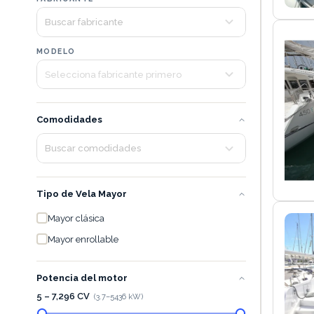
MODELO
Comodidades
Tipo de Vela Mayor
Mayor clásica
Mayor enrollable
Potencia del motor
5 – 7,296 CV
(
3.7
–
5436
kW)