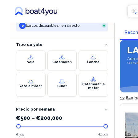
TU BÚSQUEDA
Alqu
marina lav - podstrana
barcos disponibles · en directo
0
Reco
Tipo de yate
L
Aún e
Vela
Catamarán
Lancha
seman
Catamarán a
Yate a motor
Gulet
motor
13.850 b
Precio por semana
€
500
–
€
200,000
€500
€200k