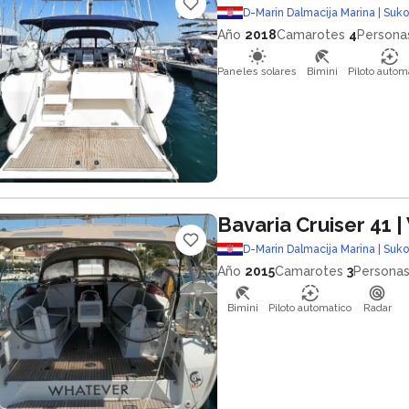
D-Marin Dalmacija Marina | Suk
Año
2018
Camarotes
4
Persona
Paneles solares
Bimini
Piloto autom
Bavaria Cruiser 41
|
D-Marin Dalmacija Marina | Suk
Año
2015
Camarotes
3
Persona
Bimini
Piloto automatico
Radar