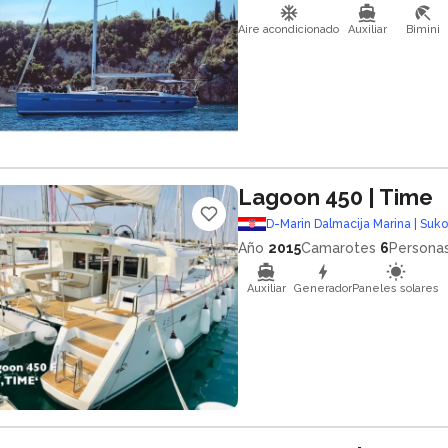
Aire acondicionado
Auxiliar
Bimini
Lagoon 450
| Time
D-Marin Dalmacija Marina | Suk
Año
2015
Camarotes
6
Persona
Auxiliar
Generador
Paneles solares