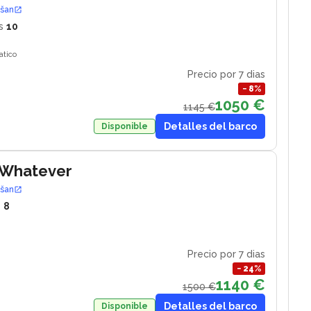
ošan
s
10
atico
Precio por 7 dias
−
8
%
1050 €
1145 €
Detalles del barco
Disponible
 Whatever
ošan
s
8
Precio por 7 dias
−
24
%
1140 €
1500 €
Detalles del barco
Disponible