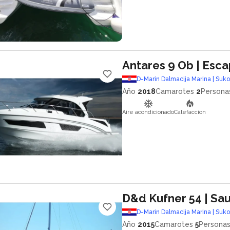
Antares 9 Ob
| Esc
D-Marin Dalmacija Marina | Suk
Año
2018
Camarotes
2
Persona
Aire acondicionado
Calefaccion
D&d Kufner 54
| Sa
D-Marin Dalmacija Marina | Suk
Año
2015
Camarotes
5
Persona