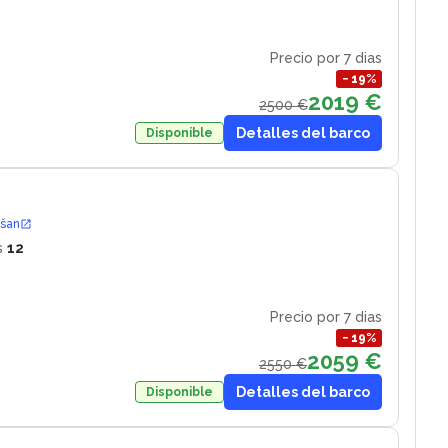
Precio por 7 dias
−
19
%
2019 €
2500 €
Detalles del barco
Disponible
ošan
s
12
Precio por 7 dias
−
19
%
2059 €
2550 €
Detalles del barco
Disponible