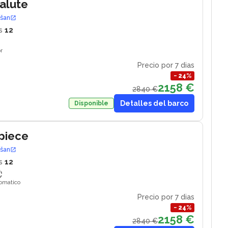
Salute
ošan
s
12
r
Precio por 7 dias
−
24
%
2158 €
2840 €
Detalles del barco
Disponible
piece
ošan
s
12
tomatico
Precio por 7 dias
−
24
%
2158 €
2840 €