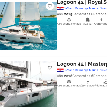
Lagoon 42
| Royal 
D-Marin Dalmacija Marina | Suk
Año
2019
Camarotes
6
Persona
Aire acondicionado
Auxiliar
Generado
Lagoon 42
| Master
D-Marin Dalmacija Marina | Suk
Año
2018
Camarotes
6
Persona
Aire acondicionado
Generador
Piloto au