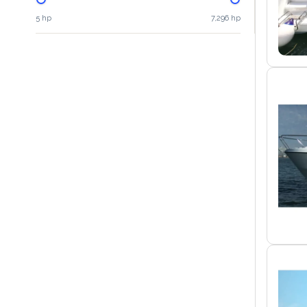
5 hp
7,296 hp