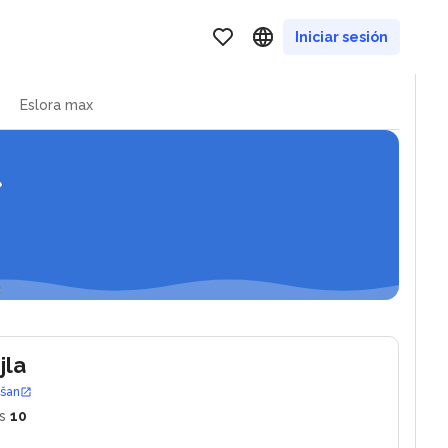
lav - podstrana
Iniciar sesión
Eslora max
jla
ošan
s
10