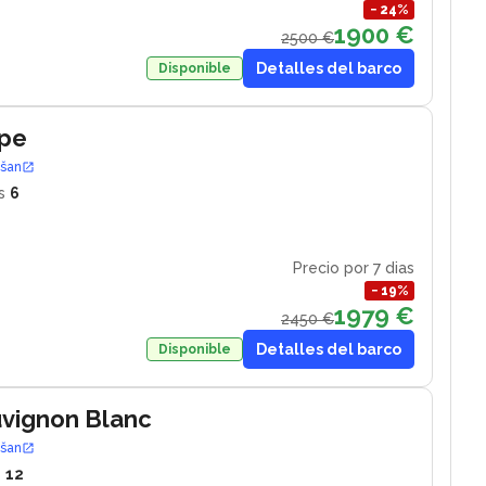
−
24
%
1900 €
2500 €
Detalles del barco
Disponible
ape
ošan
s
6
Precio por 7 dias
−
19
%
1979 €
2450 €
Detalles del barco
Disponible
uvignon Blanc
ošan
s
12