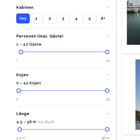
Kabinen
Any
1
2
3
4
5
6+
Personen (max. Gäste)
1 – 42 Gäste
1
42
Kojen
0 – 42 Kojen
0
42
Länge
4.5
–
56
m
(
15
–
184
ft)
4.5 m
56 m