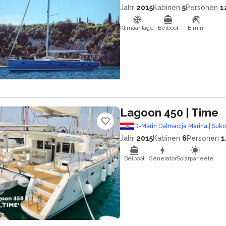
Jahr
2015
Kabinen
5
Personen
1
Klimaanlage
Beiboot
Bimini
Lagoon 450
| Time
D-Marin Dalmacija Marina | Suk
Jahr
2015
Kabinen
6
Personen
1
Beiboot
Generator
Solarpaneele