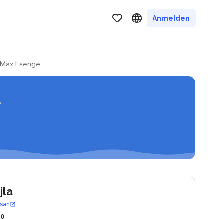
rina und marina agana
Anmelden
Max Laenge
jla
ošan
10