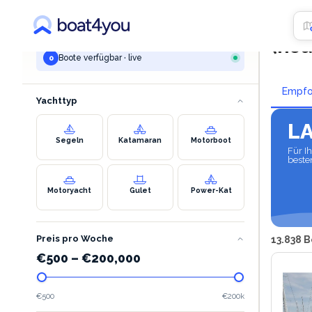
IHRE SUCHE
Yach
marina
(nea
Boote verfügbar · live
0
Empfo
Yachttyp
L
Segeln
Katamaran
Motorboot
Für I
beste
Motoryacht
Gulet
Power-Kat
Preis pro Woche
13.838 
€
500
–
€
200,000
€500
€200k