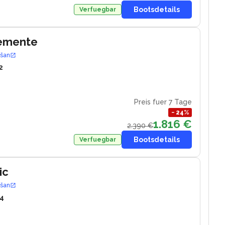
Bootsdetails
Verfuegbar
lemente
ošan
2
Preis fuer 7 Tage
−
24
%
1.816 €
2.390 €
Bootsdetails
Verfuegbar
ic
ošan
4