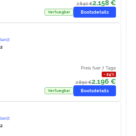
2.158 €
2.840 €
Bootsdetails
Verfuegbar
ošan
12
Preis fuer 7 Tage
−
24
%
2.196 €
2.890 €
Bootsdetails
Verfuegbar
ošan
12