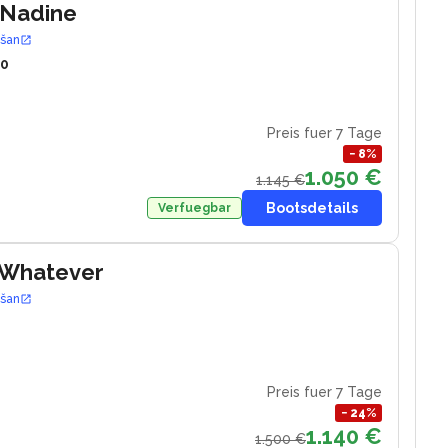
 Nadine
ošan
10
Preis fuer 7 Tage
−
8
%
1.050 €
1.145 €
Bootsdetails
Verfuegbar
 Whatever
ošan
Preis fuer 7 Tage
−
24
%
1.140 €
1.500 €