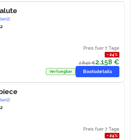
Salute
ošan
12
Preis fuer 7 Tage
−
24
%
2.158 €
2.840 €
Bootsdetails
Verfuegbar
piece
ošan
12
Preis fuer 7 Tage
−
24
%