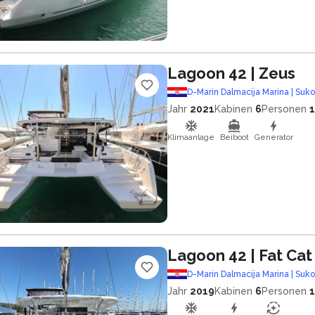
Lagoon 42
| Zeus
D-Marin Dalmacija Marina | Suk
Jahr
2021
Kabinen
6
Personen
Klimaanlage
Beiboot
Generator
Lagoon 42
| Fat Cat
D-Marin Dalmacija Marina | Suk
Jahr
2019
Kabinen
6
Personen