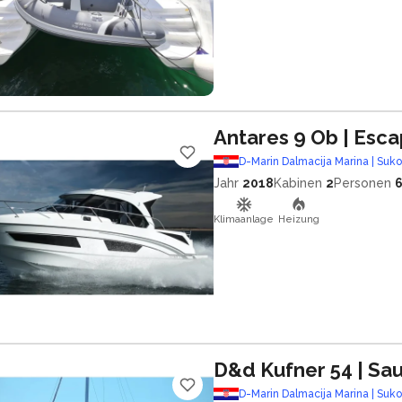
Antares 9 Ob
| Esc
D-Marin Dalmacija Marina | Suk
Jahr
2018
Kabinen
2
Personen
Klimaanlage
Heizung
D&d Kufner 54
| Sa
D-Marin Dalmacija Marina | Suk