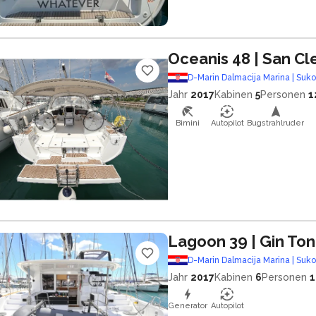
Oceanis 48
| San C
D-Marin Dalmacija Marina | Suk
Jahr
2017
Kabinen
5
Personen
1
Bimini
Autopilot
Bugstrahlruder
Lagoon 39
| Gin Ton
D-Marin Dalmacija Marina | Suk
Jahr
2017
Kabinen
6
Personen
1
Generator
Autopilot