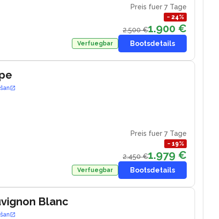
Preis fuer 7 Tage
−
24
%
1.900 €
2.500 €
Bootsdetails
Verfuegbar
ape
ošan
6
Preis fuer 7 Tage
−
19
%
1.979 €
2.450 €
Bootsdetails
Verfuegbar
uvignon Blanc
ošan