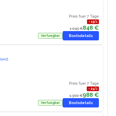
Preis fuer 7 Tage
−
19
%
848 €
1.045 €
Bootsdetails
Verfuegbar
ošan
Preis fuer 7 Tage
−
24
%
988 €
1.300 €
Bootsdetails
Verfuegbar