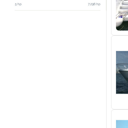
5 hp
7,296 hp