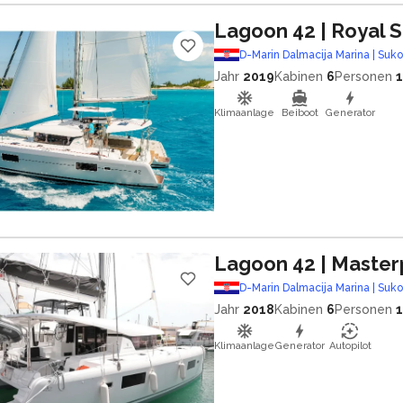
Lagoon 42
| Royal 
D-Marin Dalmacija Marina | Suk
Jahr
2019
Kabinen
6
Personen
Klimaanlage
Beiboot
Generator
Lagoon 42
| Master
D-Marin Dalmacija Marina | Suk
Jahr
2018
Kabinen
6
Personen
Klimaanlage
Generator
Autopilot