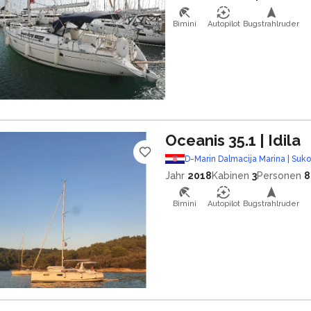
Bimini
Autopilot
Bugstrahlruder
Oceanis 35.1
| Idila
D-Marin Dalmacija Marina | Suk
Jahr
2018
Kabinen
3
Personen
8
Bimini
Autopilot
Bugstrahlruder