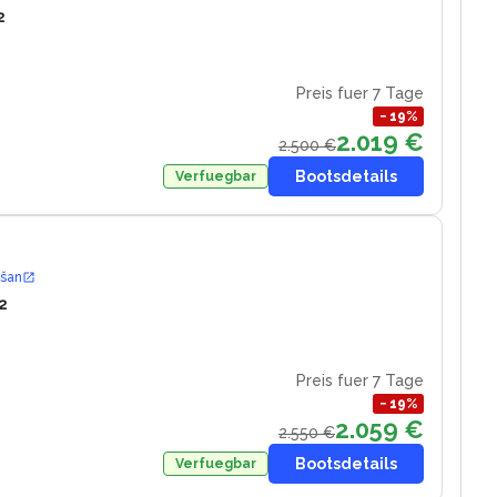
2
Preis fuer 7 Tage
−
19
%
2.019 €
2.500 €
Bootsdetails
Verfuegbar
ošan
2
Preis fuer 7 Tage
−
19
%
2.059 €
2.550 €
Bootsdetails
Verfuegbar