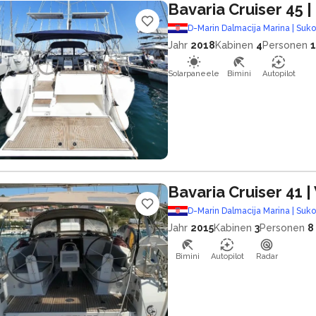
Bavaria Cruiser 45
|
D-Marin Dalmacija Marina | Suk
Jahr
2018
Kabinen
4
Personen
Solarpaneele
Bimini
Autopilot
Bavaria Cruiser 41
|
D-Marin Dalmacija Marina | Suk
Jahr
2015
Kabinen
3
Personen
8
Bimini
Autopilot
Radar