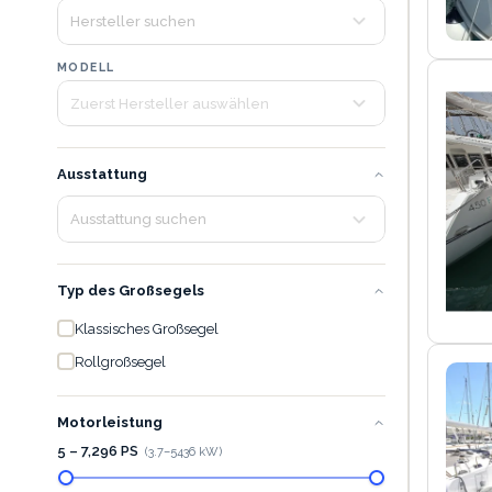
MODELL
Ausstattung
Typ des Großsegels
Klassisches Großsegel
Rollgroßsegel
Motorleistung
5 – 7,296 PS
(
3.7
–
5436
kW)