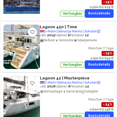
−
19
%
2.500 €
2.019 €
Bootsdetails
Verfuegbar
Lagoon 450
| Time
D-Marin Dalmacija Marina | Sukošan
Jahr
2015
Kabinen
6
Personen
12
Beiboot
Generator
Solarpaneele
Preis fuer 7 Tage
−
19
%
2.550 €
2.059 €
Bootsdetails
Verfuegbar
Lagoon 42
| Masterpiece
D-Marin Dalmacija Marina | Sukošan
Jahr
2018
Kabinen
6
Personen
12
Klimaanlage
Generator
Autopilot
Preis fuer 7 Tage
−
24
%
2.840 €
2.158 €
Bootsdetails
Verfuegbar