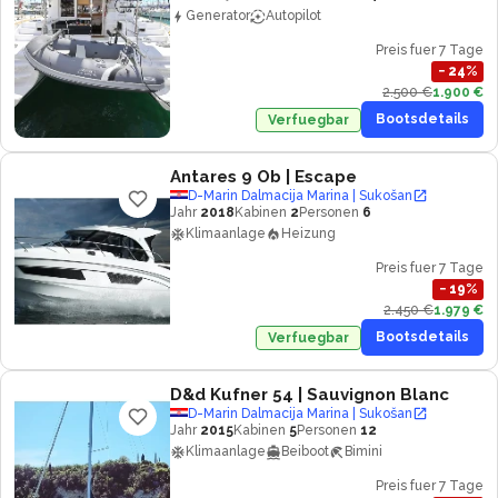
Generator
Autopilot
Preis fuer 7 Tage
−
24
%
2.500 €
1.900 €
Bootsdetails
Verfuegbar
Antares 9 Ob
| Escape
D-Marin Dalmacija Marina | Sukošan
Jahr
2018
Kabinen
2
Personen
6
Klimaanlage
Heizung
Preis fuer 7 Tage
−
19
%
2.450 €
1.979 €
Bootsdetails
Verfuegbar
D&d Kufner 54
| Sauvignon Blanc
D-Marin Dalmacija Marina | Sukošan
Jahr
2015
Kabinen
5
Personen
12
Klimaanlage
Beiboot
Bimini
Preis fuer 7 Tage