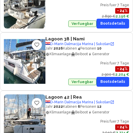
Preis fuer 7 Tage
−
24
%
2.890 €
2.196 €
Bootsdetails
Verfuegbar
Lagoon 38
| Nami
D-Marin Dalmacija Marina | Sukošan
Jahr
2026
Kabinen
4
Personen
10
Klimaanlage
Beiboot
Generator
Preis fuer 7 Tage
−
24
%
2.900 €
2.204 €
Bootsdetails
Verfuegbar
Lagoon 42
| Rea
D-Marin Dalmacija Marina | Sukošan
Jahr
2022
Kabinen
6
Personen
12
Klimaanlage
Beiboot
Generator
Preis fuer 7 Tage
−
24
%
2.940 €
2.234 €