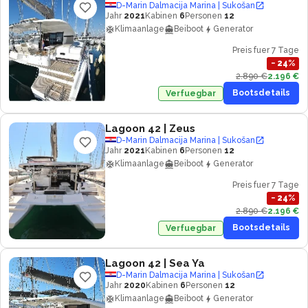
D-Marin Dalmacija Marina | Sukošan
Jahr
2021
Kabinen
6
Personen
12
Klimaanlage
Beiboot
Generator
Preis fuer 7 Tage
−
24
%
2.890 €
2.196 €
Bootsdetails
Verfuegbar
Lagoon 42
| Zeus
D-Marin Dalmacija Marina | Sukošan
Jahr
2021
Kabinen
6
Personen
12
Klimaanlage
Beiboot
Generator
Preis fuer 7 Tage
−
24
%
2.890 €
2.196 €
Bootsdetails
Verfuegbar
Lagoon 42
| Sea Ya
D-Marin Dalmacija Marina | Sukošan
Jahr
2020
Kabinen
6
Personen
12
Klimaanlage
Beiboot
Generator