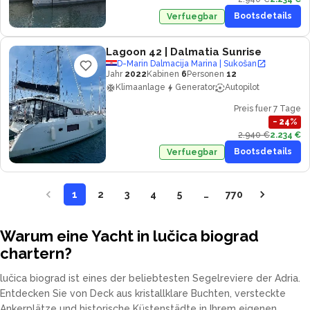
Bootsdetails
Verfuegbar
Lagoon 42
| Dalmatia Sunrise
D-Marin Dalmacija Marina | Sukošan
Jahr
2022
Kabinen
6
Personen
12
Klimaanlage
Generator
Autopilot
Preis fuer 7 Tage
−
24
%
2.940 €
2.234 €
Bootsdetails
Verfuegbar
1
2
3
4
5
…
770
Warum eine Yacht in lučica biograd
chartern?
lučica biograd ist eines der beliebtesten Segelreviere der Adria.
Entdecken Sie von Deck aus kristallklare Buchten, versteckte
Ankerplätze und historische Küstenstädte in Ihrem eigenen