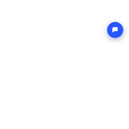
Endless blue
Boat4you
UNTERNEHMEN
NETZWERK
Über uns
Europe Yachts
Wie wir arbeiten
Catamaran Croatia
FAQ
Catamaran Greece
Blog
Catamaran Italy
Kontakt
Catamaran Caribbean
Yacht Charter Croatia