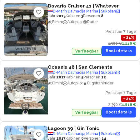
Bavaria Cruiser 41
| Whatever
D-Marin Dalmacija Marina | Sukošan
Jahr
2015
Kabinen
3
Personen
8
Bimini
Autopilot
Radar
Preis fuer 7 Tage
−
24
%
1.500 €
1.140 €
Bootsdetails
Verfuegbar
Oceanis 48
| San Clemente
D-Marin Dalmacija Marina | Sukošan
Jahr
2017
Kabinen
5
Personen
12
Bimini
Autopilot
Bugstrahlruder
Preis fuer 7 Tage
−
24
%
2.390 €
1.816 €
Bootsdetails
Verfuegbar
Lagoon 39
| Gin Tonic
D-Marin Dalmacija Marina | Sukošan
Jahr
2017
Kabinen
6
Personen
14