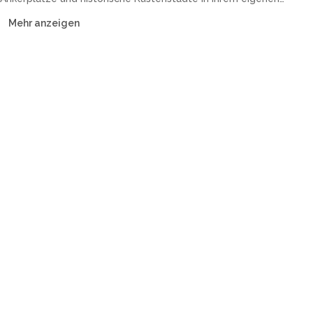
Tempo. Unsere Flotte umfasst Katamarane, Segelyachten,
Mehr anzeigen
Motoryachten und Guleten — mit Crew oder Bareboat.