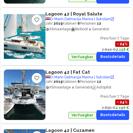
Lagoon 42
| Royal Salute
D-Marin Dalmacija Marina | Sukošan
Jahr
2019
Kabinen
6
Personen
12
Klimaanlage
Beiboot
Generator
Preis fuer 7 Tage
−
24
%
2.840 €
2.158 €
Bootsdetails
Verfuegbar
Lagoon 42
| Fat Cat
D-Marin Dalmacija Marina | Sukošan
Jahr
2019
Kabinen
6
Personen
12
Klimaanlage
Generator
Autopilot
Preis fuer 7 Tage
−
24
%
2.890 €
2.196 €
Bootsdetails
Verfuegbar
Lagoon 42
| Cuzamen