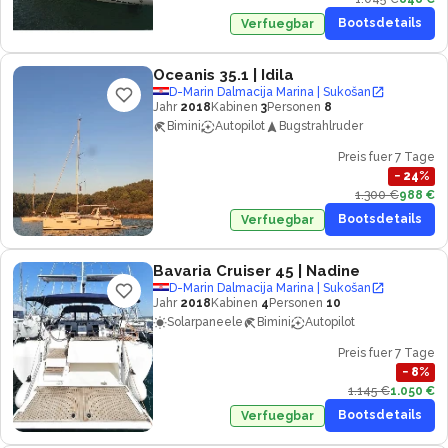
Bootsdetails
Verfuegbar
Oceanis 35.1
| Idila
D-Marin Dalmacija Marina | Sukošan
Jahr
2018
Kabinen
3
Personen
8
Bimini
Autopilot
Bugstrahlruder
Preis fuer 7 Tage
−
24
%
1.300 €
988 €
Bootsdetails
Verfuegbar
Bavaria Cruiser 45
| Nadine
D-Marin Dalmacija Marina | Sukošan
Jahr
2018
Kabinen
4
Personen
10
Solarpaneele
Bimini
Autopilot
Preis fuer 7 Tage
−
8
%
1.145 €
1.050 €
Bootsdetails
Verfuegbar