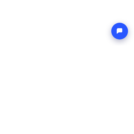
Endless blue
Boat4you
UNTERNEHMEN
NETZWERK
Über uns
Europe Yachts
Wie wir arbeiten
Catamaran Croatia
FAQ
Catamaran Greece
Blog
Catamaran Italy
Kontakt
Catamaran Caribbean
Yacht Charter Croatia