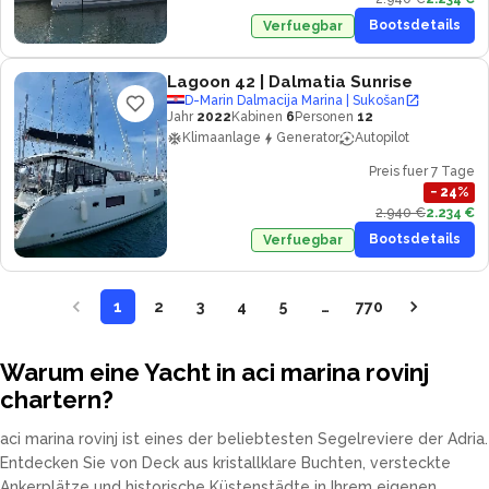
Bootsdetails
Verfuegbar
Lagoon 42
| Dalmatia Sunrise
D-Marin Dalmacija Marina | Sukošan
Jahr
2022
Kabinen
6
Personen
12
Klimaanlage
Generator
Autopilot
Preis fuer 7 Tage
−
24
%
2.940 €
2.234 €
Bootsdetails
Verfuegbar
1
2
3
4
5
…
770
Warum eine Yacht in aci marina rovinj
chartern?
aci marina rovinj ist eines der beliebtesten Segelreviere der Adria.
Entdecken Sie von Deck aus kristallklare Buchten, versteckte
Ankerplätze und historische Küstenstädte in Ihrem eigenen