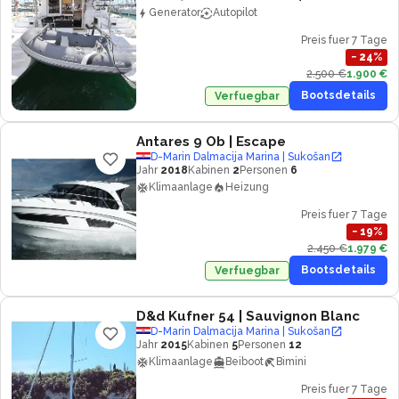
Generator
Autopilot
Preis fuer 7 Tage
−
24
%
2.500 €
1.900 €
Bootsdetails
Verfuegbar
Antares 9 Ob
| Escape
D-Marin Dalmacija Marina | Sukošan
Jahr
2018
Kabinen
2
Personen
6
Klimaanlage
Heizung
Preis fuer 7 Tage
−
19
%
2.450 €
1.979 €
Bootsdetails
Verfuegbar
D&d Kufner 54
| Sauvignon Blanc
D-Marin Dalmacija Marina | Sukošan
Jahr
2015
Kabinen
5
Personen
12
Klimaanlage
Beiboot
Bimini
Preis fuer 7 Tage