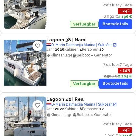
Preis fuer 7 Tage
−
24
%
2.890 €
2.196 €
Bootsdetails
Verfuegbar
Lagoon 38
| Nami
D-Marin Dalmacija Marina | Sukošan
Jahr
2026
Kabinen
4
Personen
10
Klimaanlage
Beiboot
Generator
Preis fuer 7 Tage
−
24
%
2.900 €
2.204 €
Bootsdetails
Verfuegbar
Lagoon 42
| Rea
D-Marin Dalmacija Marina | Sukošan
Jahr
2022
Kabinen
6
Personen
12
Klimaanlage
Beiboot
Generator
Preis fuer 7 Tage
−
24
%
2.940 €
2.234 €