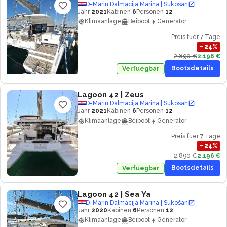
D-Marin Dalmacija Marina | Sukošan
Jahr
2021
Kabinen
6
Personen
12
Klimaanlage
Beiboot
Generator
Preis fuer 7 Tage
−
24
%
2.890 €
2.196 €
Bootsdetails
Verfuegbar
Lagoon 42
| Zeus
D-Marin Dalmacija Marina | Sukošan
Jahr
2021
Kabinen
6
Personen
12
Klimaanlage
Beiboot
Generator
Preis fuer 7 Tage
−
24
%
2.890 €
2.196 €
Bootsdetails
Verfuegbar
Lagoon 42
| Sea Ya
D-Marin Dalmacija Marina | Sukošan
Jahr
2020
Kabinen
6
Personen
12
Klimaanlage
Beiboot
Generator