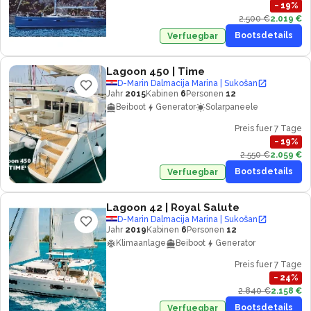
−
19
%
2.500 €
2.019 €
Bootsdetails
Verfuegbar
Lagoon 450
| Time
D-Marin Dalmacija Marina | Sukošan
Jahr
2015
Kabinen
6
Personen
12
Beiboot
Generator
Solarpaneele
Preis fuer 7 Tage
−
19
%
2.550 €
2.059 €
Bootsdetails
Verfuegbar
Lagoon 42
| Royal Salute
D-Marin Dalmacija Marina | Sukošan
Jahr
2019
Kabinen
6
Personen
12
Klimaanlage
Beiboot
Generator
Preis fuer 7 Tage
−
24
%
2.840 €
2.158 €
Bootsdetails
Verfuegbar