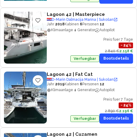
Lagoon 42
| Masterpiece
D-Marin Dalmacija Marina | Sukošan
Jahr
2018
Kabinen
6
Personen
12
Klimaanlage
Generator
Autopilot
Preis fuer 7 Tage
−
24
%
2.840 €
2.158 €
Bootsdetails
Verfuegbar
Lagoon 42
| Fat Cat
D-Marin Dalmacija Marina | Sukošan
Jahr
2019
Kabinen
6
Personen
12
Klimaanlage
Generator
Autopilot
Preis fuer 7 Tage
−
24
%
2.890 €
2.196 €
Bootsdetails
Verfuegbar
Lagoon 42
| Cuzamen