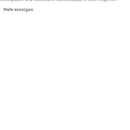
Tempo. Unsere Flotte umfasst Katamarane, Segelyachten,
Mehr anzeigen
Motoryachten und Guleten — mit Crew oder Bareboat.