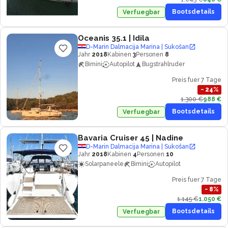
Bootsdetails
Verfuegbar
Oceanis 35.1
| Idila
D-Marin Dalmacija Marina | Sukošan
Jahr
2018
Kabinen
3
Personen
8
Bimini
Autopilot
Bugstrahlruder
Preis fuer 7 Tage
−
24
%
1.300 €
988 €
Bootsdetails
Verfuegbar
Bavaria Cruiser 45
| Nadine
D-Marin Dalmacija Marina | Sukošan
Jahr
2018
Kabinen
4
Personen
10
Solarpaneele
Bimini
Autopilot
Preis fuer 7 Tage
−
8
%
1.145 €
1.050 €
Bootsdetails
Verfuegbar