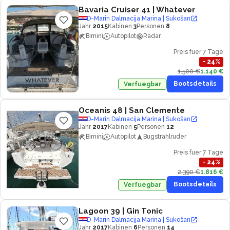
Bavaria Cruiser 41
| Whatever
D-Marin Dalmacija Marina | Sukošan
Jahr
2015
Kabinen
3
Personen
8
Bimini
Autopilot
Radar
Preis fuer 7 Tage
−
24
%
1.500 €
1.140 €
Bootsdetails
Verfuegbar
Oceanis 48
| San Clemente
D-Marin Dalmacija Marina | Sukošan
Jahr
2017
Kabinen
5
Personen
12
Bimini
Autopilot
Bugstrahlruder
Preis fuer 7 Tage
−
24
%
2.390 €
1.816 €
Bootsdetails
Verfuegbar
Lagoon 39
| Gin Tonic
D-Marin Dalmacija Marina | Sukošan
Jahr
2017
Kabinen
6
Personen
14